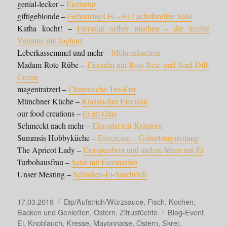
genial-lecker –
Eiertartar
giftigeblonde –
Geburtstags Ei – Ei Lachsforellen Salat
Katha kocht! –
Eiersalat selber machen – die leichte
Variante mit Joghurt
Leberkassemmel und mehr –
Möhrenkuchen
Madam Rote Rübe –
Eiersalat mit Rote Bete und Senf-Dill-
Creme
magentratzerl –
Chinesische Tee-Eier
Münchner Küche –
Klassischer Eiersalat
our food creations –
Ei im Glas
Schmeckt nach mehr –
Eiersalat mit Kräutern
Summsis Hobbyküche –
Eiercreme – Geburtstagsrettung
The Apricot Lady –
Eierspeisbrot und andere Ideen mit Ei
Turbohausfrau –
Salat mit Eierstreifen
Unser Meating –
Schinken-Ei-Sandwich
Veröffentlicht
Kategorien
17.03.2018
Dip/Aufstrich/Würzsauce
,
Fisch
,
Kochen,
am
Schlagwörter
Backen und Genießen
,
Ostern
,
Zitrusfüchte
Blog-Event
,
Ei
,
Knoblauch
,
Kresse
,
Mayonnaise
,
Ostern
,
Skrei
,