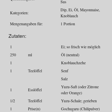
Sus
Dip, Ei, Öl, Mayonnaise,
Kategorien:
Knoblauch
Mengenangaben für:
1 Portion
Zutaten:
1
Ei; so frisch wie möglich
250
ml
Öl (neutral)
1
Knoblauchzehe
1
Teelöffel
Senf
Salz
Yuzu-Saft (oder Zitrone
1
Esslöffel
oder Orange)
1/2
Teelöffel
Yuzu-Schale; gerieben
1
Prise(n)
Gochugaru (Chilipulver)