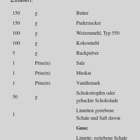
150
g
Butter
150
g
Puderzucker
100
g
Weizenmehl, Typ 550
100
g
Kokosmehl
5
g
Backpulver
1
Prise(n)
Salz
1
Prise(n)
Muskat
1
Prise(n)
Vanillemark
Schokotropfen oder
50
g
gehackte Schokolade
Limetten geriebene
1
Schale und Saft davon
Guss:
Limette; geriebene Schale