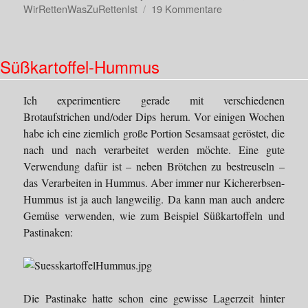
zu
WirRettenWasZuRettenIst
19 Kommentare
Skrei
mit
Yuzu-
Süßkartoffel-Hummus
Aioli
und
gefüllten
Ich experimentiere gerade mit verschiedenen
Eiern
Brotaufstrichen und/oder Dips herum. Vor einigen Wochen
habe ich eine ziemlich große Portion Sesamsaat geröstet, die
nach und nach verarbeitet werden möchte. Eine gute
Verwendung dafür ist – neben Brötchen zu bestreuseln –
das Verarbeiten in Hummus. Aber immer nur Kichererbsen-
Hummus ist ja auch langweilig. Da kann man auch andere
Gemüse verwenden, wie zum Beispiel Süßkartoffeln und
Pastinaken:
Die Pastinake hatte schon eine gewisse Lagerzeit hinter