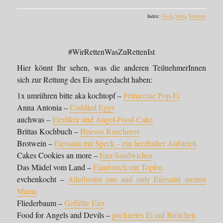
Index:
Fisch
,
Skrei
,
Kabeljau
#WirRettenWasZuRettenIst
Hier könnt Ihr sehen, was die anderen TeilnehmerInnen
sich zur Rettung des Eis ausgedacht haben:
1x umrühren bitte aka kochtopf –
Fettuccine Pop-Ei
Anna Antonia –
Coddled Eggs
auchwas –
Eierlikör und Angel-Food-Cake
Brittas Kochbuch –
Huevos Rancheros
Brotwein –
Eiersalat mit Speck – ein herzhafter Aufstrich
Cakes Cookies an more –
Eier-Sandwiches
Das Mädel vom Land –
Eiaufstrich mit Topfen
evchenkocht –
Allerbester one and only Eiersalat meiner
Mama
Fliederbaum –
Gefüllte Eier
Food for Angels and Devils –
pochiertes Ei auf Brötchen