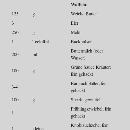
Waffeln:
125
g
Weiche Butter
3
Eier
250
g
Mehl
1
Teelöffel
Backpulver
Buttermilch (oder
200
ml
Wasser)
Grüne Sauce Kräuter;
100
g
fein gehackt
Bärlauchblätter; fein
3-4
gehackt
100
g
Speck; gewürfelt
Frühlingszwiebel; fein
1
gehackt
Knoblauchzehe; fein
1
kleine