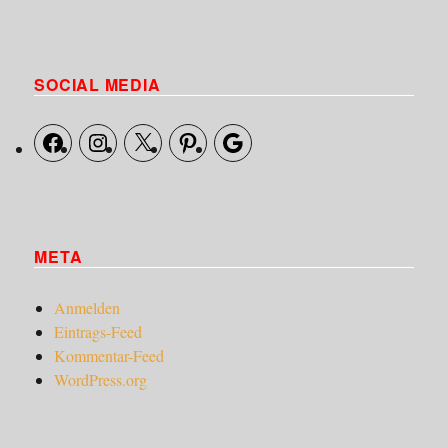
Muffin
SOCIAL MEDIA
Facebook
Instagram
X
Pinterest
Google
META
Anmelden
Eintrags-Feed
Kommentar-Feed
WordPress.org