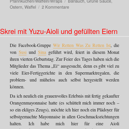
am
Schlagwörter
Pfannkuchen/Waffeln/Wraps
Bärlauch
,
Grüne Sauce
,
zu
Ostern
,
Waffel
2 Kommentare
Grüne-
Sauce-
Waffeln
Skrei mit Yuzu-Aioli und gefüllten Eiern
Die Facebook-Gruppe
Wir Retten Was Zu Retten Ist
, die
von
Susi
und
Sina
geführt wird, feiert in diesem Monat
ihren vierten Geburtstag. Zur Feier des Tages haben sich die
Mitglieder das Thema „Ei“ ausgesucht, denn es gibt viel zu
viele Eier-Fertiggerichte in den Supermarktregalen, die
problem- und mühelos auch selbst hergestellt werden
können.
Da ich neulich ein grauenvolles Erlebnis mit fertig gekaufter
Orangenmayonnaise hatte (es schüttelt mich immer noch –
so ein ekliges Zeugs), möchte ich hier noch ein Plädoyer für
selbstgemachte Mayonnaise in allen Geschmacksrichtungen
halten. Ich habe mich hier für eine Aioli