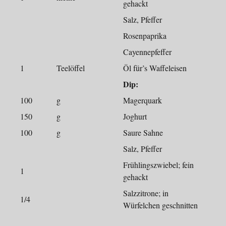
gehackt
Salz, Pfeffer
Rosenpaprika
Cayennepfeffer
1
Teelöffel
Öl für’s Waffeleisen
Dip:
100
g
Magerquark
150
g
Joghurt
100
g
Saure Sahne
Salz, Pfeffer
Frühlingszwiebel; fein
1
gehackt
Salzzitrone; in
1/4
Würfelchen geschnitten