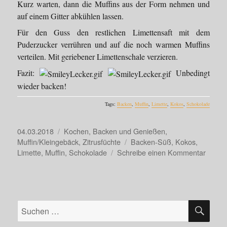
Kurz warten, dann die Muffins aus der Form nehmen und
auf einem Gitter abkühlen lassen.
Für den Guss den restlichen Limettensaft mit dem
Puderzucker verrühren und auf die noch warmen Muffins
verteilen. Mit geriebener Limettenschale verzieren.
Fazit:
Unbedingt
wieder backen!
Tags:
Backen
,
Muffin
,
Limette
,
Kokos
,
Schokolade
Veröffentlicht
Kategorien
04.03.2018
Kochen, Backen und Genießen
,
am
Schlagwörter
Muffin/Kleingebäck
,
Zitrusfüchte
Backen-Süß
,
Kokos
,
zu
Limette
,
Muffin
,
Schokolade
Schreibe einen Kommentar
Super-
locker
und
-
SU
saftige
Suche
Limett
nach:
Kokos