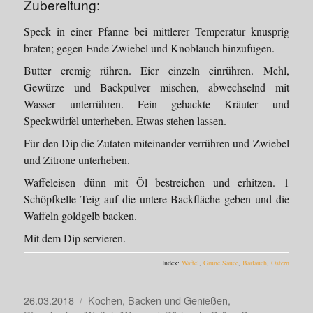
Zubereitung:
Speck in einer Pfanne bei mittlerer Temperatur knusprig
braten; gegen Ende Zwiebel und Knoblauch hinzufügen.
Butter cremig rühren. Eier einzeln einrühren. Mehl,
Gewürze und Backpulver mischen, abwechselnd mit
Wasser unterrühren. Fein gehackte Kräuter und
Speckwürfel unterheben. Etwas stehen lassen.
Für den Dip die Zutaten miteinander verrühren und Zwiebel
und Zitrone unterheben.
Waffeleisen dünn mit Öl bestreichen und erhitzen. 1
Schöpfkelle Teig auf die untere Backfläche geben und die
Waffeln goldgelb backen.
Mit dem Dip servieren.
Index:
Waffel
,
Grüne Sauce
,
Bärlauch
,
Ostern
Veröffentlicht
Kategorien
26.03.2018
Kochen, Backen und Genießen
,