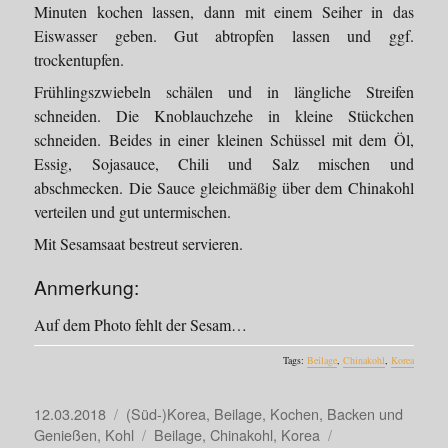
Minuten kochen lassen, dann mit einem Seiher in das
Eiswasser geben. Gut abtropfen lassen und ggf.
trockentupfen.
Frühlingszwiebeln schälen und in längliche Streifen
schneiden. Die Knoblauchzehe in kleine Stückchen
schneiden. Beides in einer kleinen Schüssel mit dem Öl,
Essig, Sojasauce, Chili und Salz mischen und
abschmecken. Die Sauce gleichmäßig über dem Chinakohl
verteilen und gut untermischen.
Mit Sesamsaat bestreut servieren.
Anmerkung:
Auf dem Photo fehlt der Sesam…
Tags:
Beilage
,
Chinakohl
,
Korea
Veröffentlicht
Kategorien
12.03.2018
(Süd-)Korea
,
Beilage
,
Kochen, Backen und
am
Schlagwörter
Genießen
,
Kohl
Beilage
,
Chinakohl
,
Korea