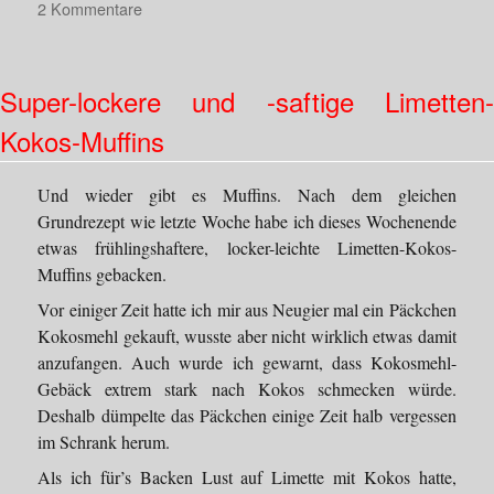
zu
2 Kommentare
Baechu-
Namul
(배
Super-lockere und -saftige Limetten-
추
나
Kokos-Muffins
물)
Und wieder gibt es Muffins. Nach dem gleichen
Grundrezept wie letzte Woche habe ich dieses Wochenende
etwas frühlingshaftere, locker-leichte Limetten-Kokos-
Muffins gebacken.
Vor einiger Zeit hatte ich mir aus Neugier mal ein Päckchen
Kokosmehl gekauft, wusste aber nicht wirklich etwas damit
anzufangen. Auch wurde ich gewarnt, dass Kokosmehl-
Gebäck extrem stark nach Kokos schmecken würde.
Deshalb dümpelte das Päckchen einige Zeit halb vergessen
im Schrank herum.
Als ich für’s Backen Lust auf Limette mit Kokos hatte,