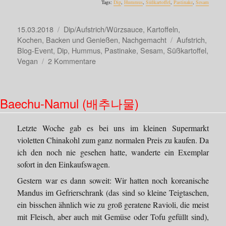
Tags:
Dip
,
Hummus
,
Süßkartoffel
,
Pastinake
,
Sesam
Veröffentlicht
Kategorien
15.03.2018
Dip/Aufstrich/Würzsauce
,
Kartoffeln
,
am
Schlagwörter
Kochen, Backen und Genießen
,
Nachgemacht
Aufstrich
,
Blog-Event
,
Dip
,
Hummus
,
Pastinake
,
Sesam
,
Süßkartoffel
,
zu
Vegan
2 Kommentare
Süßkartoffel-
Hummus
Baechu-Namul (배추나물)
Letzte Woche gab es bei uns im kleinen Supermarkt
violetten Chinakohl zum ganz normalen Preis zu kaufen. Da
ich den noch nie gesehen hatte, wanderte ein Exemplar
sofort in den Einkaufswagen.
Gestern war es dann soweit: Wir hatten noch koreanische
Mandus im Gefrierschrank (das sind so kleine Teigtaschen,
ein bisschen ähnlich wie zu groß geratene Ravioli, die meist
mit Fleisch, aber auch mit Gemüse oder Tofu gefüllt sind),