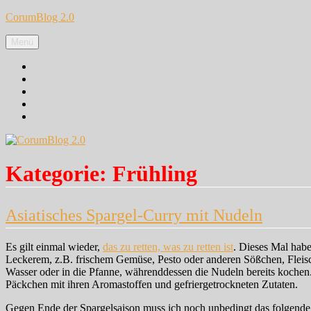
Zum
CorumBlog 2.0
Inhalt
springen
Menü
Facebook
Instagram
Pinterest
Google+
Twitter
Kategorie:
Frühling
Asiatisches Spargel-Curry mit Nudeln
Es gilt einmal wieder,
das zu retten, was zu retten ist
. Dieses Mal hab
Leckerem, z.B. frischem Gemüse, Pesto oder anderen Sößchen, Fleisc
Wasser oder in die Pfanne, währenddessen die Nudeln bereits kochen. 
Päckchen mit ihren Aromastoffen und gefriergetrockneten Zutaten.
Gegen Ende der Spargelsaison muss ich noch unbedingt das folgende 