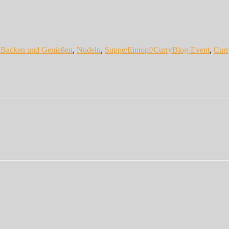
Schlagwörter
 Backen und Genießen
,
Nudeln
,
Suppe/Eintopf/Curry
Blog-Event
,
Curr