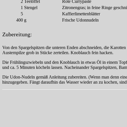
2
Teelöffel
Rote Currypaste
1
Stengel
Zitronengras; in feine Ringe geschni
5
Kaffierlimettenblätter
400
g
Frische Udonnudeln
Zubereitung:
Von den Spargelspitzen die unteren Enden abschneiden, die Karotten 
Austernpilze grob in Stücke zerteilen. Knoblauch fein hacken.
Die Frühlingszwiebeln und den Knoblauch in etwas Öl in einem Topf 
und ca. 5 Minuten köcheln lassen. Nacheinander Spargelspitzen, Bam
Die Udon-Nudeln gemäß Anleitung zubereiten. (Wenn man denn eine f
hinzugegeben. Fängt daraufhin das Wasser wieder an zu kochen, sind 