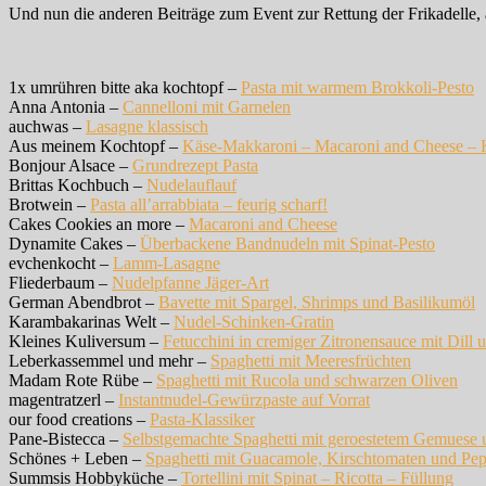
Und nun die anderen Beiträge zum Event zur Rettung der Frikadelle,
1x umrühren bitte aka kochtopf –
Pasta mit warmem Brokkoli-Pesto
Anna Antonia –
Cannelloni mit Garnelen
auchwas –
Lasagne klassisch
Aus meinem Kochtopf –
Käse-Makkaroni – Macaroni and Cheese – K
Bonjour Alsace –
Grundrezept Pasta
Brittas Kochbuch –
Nudelauflauf
Brotwein –
Pasta all’arrabbiata – feurig scharf!
Cakes Cookies an more –
Macaroni and Cheese
Dynamite Cakes –
Überbackene Bandnudeln mit Spinat-Pesto
evchenkocht –
Lamm-Lasagne
Fliederbaum –
Nudelpfanne Jäger-Art
German Abendbrot –
Bavette mit Spargel, Shrimps und Basilikumöl
Karambakarinas Welt –
Nudel-Schinken-Gratin
Kleines Kuliversum –
Fetucchini in cremiger Zitronensauce mit Dill 
Leberkassemmel und mehr –
Spaghetti mit Meeresfrüchten
Madam Rote Rübe –
Spaghetti mit Rucola und schwarzen Oliven
magentratzerl –
Instantnudel-Gewürzpaste auf Vorrat
our food creations –
Pasta-Klassiker
Pane-Bistecca –
Selbstgemachte Spaghetti mit geroestetem Gemuese
Schönes + Leben –
Spaghetti mit Guacamole, Kirschtomaten und Pep
Summsis Hobbyküche –
Tortellini mit Spinat – Ricotta – Füllung