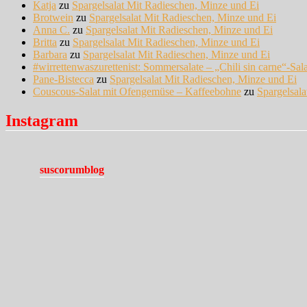
Katja
zu
Spargelsalat Mit Radieschen, Minze und Ei
Brotwein
zu
Spargelsalat Mit Radieschen, Minze und Ei
Anna C.
zu
Spargelsalat Mit Radieschen, Minze und Ei
Britta
zu
Spargelsalat Mit Radieschen, Minze und Ei
Barbara
zu
Spargelsalat Mit Radieschen, Minze und Ei
#wirrettenwaszurettenist: Sommersalate – „Chili sin carne“-Sal
Pane-Bistecca
zu
Spargelsalat Mit Radieschen, Minze und Ei
Couscous-Salat mit Ofengemüse – Kaffeebohne
zu
Spargelsal
Instagram
suscorumblog