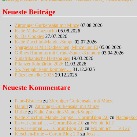
Neueste Beiträge
Zitroniger Gurkensalat mit Minze
07.08.2026
Kalte Mais-Gazpacho
05.08.2026
Ki-Ba-Cookies
27.07.2026
Kalte Zucchini-Mandel-Suppe
02.07.2026
Spargelsalat Mit Radieschen, Minze und Ei
05.06.2026
Grünes Hummus mit Grüne-Sauce-Kräutern
03.04.2026
Südafrikanische Hertzoggies
19.03.2026
Pflanzenflohmärkte 2026
11.03.2026
So, Neujahr kann kommen…
31.12.2025
Plätzchenteller 2025
29.12.2025
Neueste Kommentare
Pane-Bistecca
zu
Zitroniger Gurkensalat mit Minze
Harald
zu
Zitroniger Gurkensalat mit Minze
Ulrike
zu
Kalte Zucchini-Mandel-Suppe
Kalte Zucchini-Mandel-Suppe – CorumBlog 2.0
zu
Nachgeko
Es war einmal … – CorumBlog 2.0
zu
Wo bin ich?
Es war einmal … – CorumBlog 2.0
zu
Wo bin ich – Teil 2?
Kirschen-Ernte – CorumBlog 2.0
zu
Jetzt …