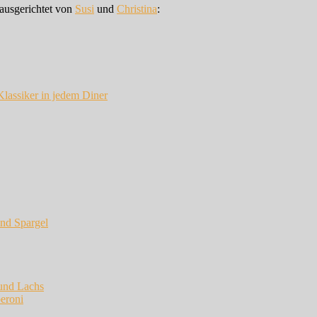
 ausgerichtet von
Susi
und
Christina
:
lassiker in jedem Diner
und Spargel
 und Lachs
eroni