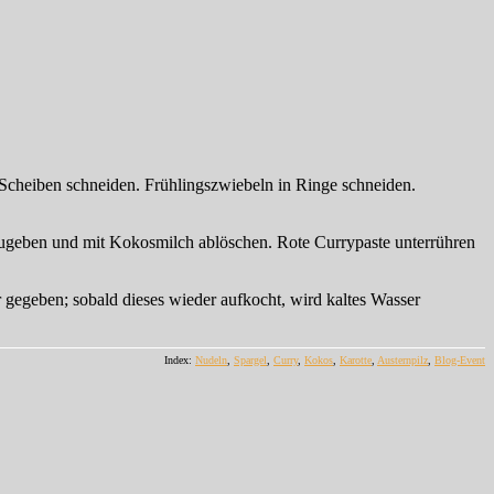
 Scheiben schneiden. Frühlingszwiebeln in Ringe schneiden.
azugeben und mit Kokosmilch ablöschen. Rote Currypaste unterrühren
egeben; sobald dieses wieder aufkocht, wird kaltes Wasser
Index:
Nudeln
,
Spargel
,
Curry
,
Kokos
,
Karotte
,
Austernpilz
,
Blog-Event