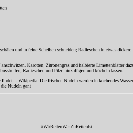
tten
schälen und in feine Scheiben schneiden; Radieschen in etwas dickere
anschwitzen. Karotten, Zitronengras und halbierte Limettenblätter d
busstreifen, Radieschen und Pilze hinzufügen und köcheln lassen.
indet… Wikipedia: Die frischen Nudeln werden in kochendes Wasser g
die Nudeln gar.)
#WirRettenWasZuRettenIst