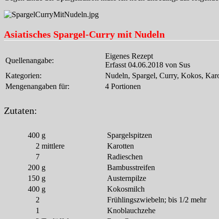
Asiatisches Spargel-Curry mit Nudeln
Eigenes Rezept
Quellenangabe:
Erfasst 04.06.2018 von Sus
Kategorien:
Nudeln, Spargel, Curry, Kokos, Karo
Mengenangaben für:
4 Portionen
Zutaten:
400
g
Spargelspitzen
2
mittlere
Karotten
7
Radieschen
200
g
Bambusstreifen
150
g
Austernpilze
400
g
Kokosmilch
2
Frühlingszwiebeln; bis 1/2 mehr
1
Knoblauchzehe