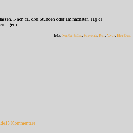
assen. Nach ca. drei Stunden oder am nächsten Tag ca.
en lagern.
Index:
Konfekt
,
Praline
,
Schokolade
,
Rum
,
Advent
,
Blog-Event
zu
Rumkugeln
ade
15 Kommentare
–
Reloaded