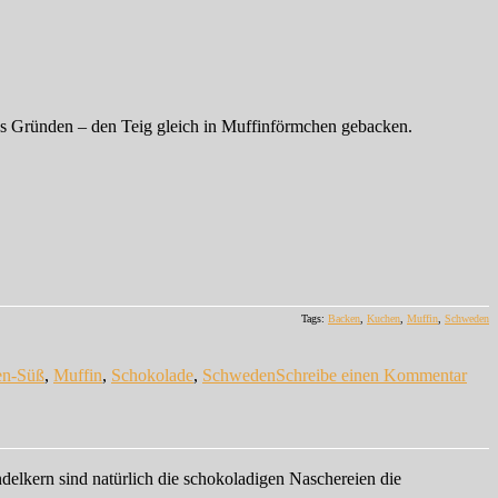
aus Gründen – den Teig gleich in Muffinförmchen gebacken.
Tags:
Backen
,
Kuchen
,
Muffin
,
Schweden
gwörter
zu
Kär
en-Süß
,
Muffin
,
Schokolade
,
Schweden
Schreibe einen Kommentar
Muff
ndelkern sind natürlich die schokoladigen Naschereien die