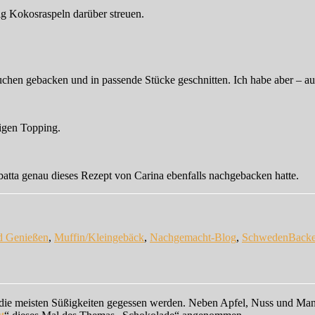
g Kokosraspeln darüber streuen.
Kuchen gebacken und in passende Stücke geschnitten. Ich habe aber – 
digen Topping.
batta genau dieses Rezept von Carina ebenfalls nachgebacken hatte.
Schla
d Genießen
,
Muffin/Kleingebäck
,
Nachgemacht-Blog
,
Schweden
Back
der die meisten Süßigkeiten gegessen werden. Neben Apfel, Nuss und Ma