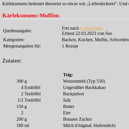
Kärleksmums bedeutet übersetzt so etwas wie „Liebesleckerei“. Und 
Kärleksmums-Muffins
Frei nach
Coffee2Stay
Quellenangabe:
Erfasst 22.03.2023 von Sus
Kategorien:
Backen, Kuchen, Muffin, Schweden
Mengenangaben für:
1 Rezept
Zutaten:
Teig:
300
g
Weizenmehl (Typ 550)
4
Esslöffel
Ungesüßter Backkakao
2
Teelöffel
Backpulver
1/2
Teelöffel
Salz
150
g
Butter
2
Eier
200
g
Brauner Zucker
180
ml
Milch (Original: Hafermilch)