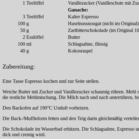
1
Teelöffel
Vanillezucker (Vanilleschote mit Z
Ganache:
3
Teelöffel
Kalter Espresso
100
g
Haselnussnougat (nicht im Original)
50
g
Zartbitterschokolade (im Original 1
2
Esslöffel
Butter
100
ml
Schlagsahne, flüssig
40
g
Kokosraspel
Zubereitung:
Eine Tasse Espresso kochen und zur Seite stellen.
Weiche Butter mit Zucker und Vanillezucker schaumig rühren. Mehl m
die restliche Mehlmischung. Die Milch nach und nach unterrühren, bis
Den Backofen auf 190°C Umluft vorheizen.
Die Back-/Muffinform fetten und den Teig darin gleichmäßig vertei
Die Schokolade im Wasserbad erhitzen. Die Schlagsahne, Espresso un
dick und cremig wird.