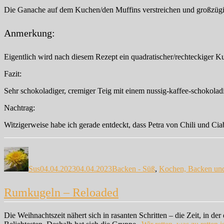
Die Ganache auf dem Kuchen/den Muffins verstreichen und großzügi
Anmerkung:
Eigentlich wird nach diesem Rezept ein quadratischer/rechteckiger 
Fazit:
Sehr schokoladiger, cremiger Teig mit einem nussig-kaffee-schokola
Nachtrag:
Witzigerweise habe ich gerade entdeckt, dass Petra von Chili und Cia
Autor
Veröffentlicht
Kategorien
am
Sus
04.04.2023
04.04.2023
Backen - Süß
,
Kochen, Backen un
Rumkugeln – Reloaded
Die Weihnachtszeit nähert sich in rasanten Schritten – die Zeit, in 