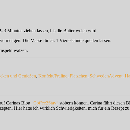
- 3 Minuten ziehen lassen, bis die Butter weich wird.
vermengen. Die Masse für ca. 1 Viertelstunde quellen lassen.
raspeln wälzen.
Schlagwört
cken und Genießen
,
Konfekt/Praline
,
Plätzchen
,
Schweden
Advent
,
Ha
auf Carinas Blog
„Coffee2Stay“
stöbern können. Carina führt diesen B
zepten. Hier hatte ich wirklich Schwierigkeiten, mich für ein Rezept zu