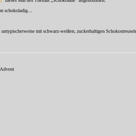
st
“ dieses Mal des Themas „Schokolade“ angenommen.
 von schokoladig…
as untypischerweise mit schwarz-weißen, zuckerhaltigen Schokostreusel
 Advent