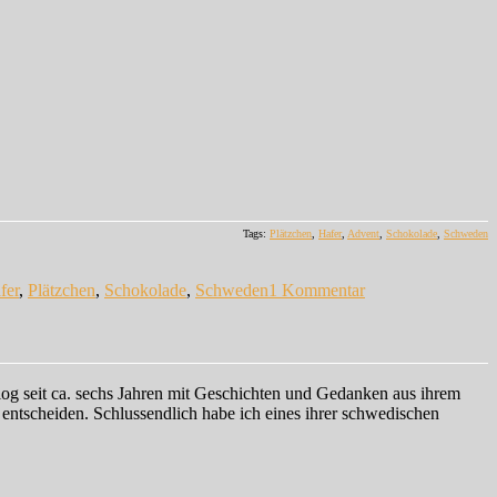
Tags:
Plätzchen
,
Hafer
,
Advent
,
Schokolade
,
Schweden
er
zu
Chokladbollar
fer
,
Plätzchen
,
Schokolade
,
Schweden
1 Kommentar
–
Schwedische
Schokobällchen
log seit ca. sechs Jahren mit Geschichten und Gedanken aus ihrem
 entscheiden. Schlussendlich habe ich eines ihrer schwedischen