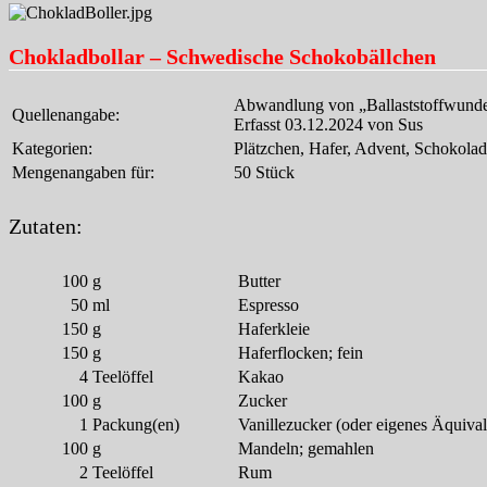
Chokladbollar – Schwedische Schokobällchen
Abwandlung von „Ballaststoffwunder
Quellenangabe:
Erfasst 03.12.2024 von Sus
Kategorien:
Plätzchen, Hafer, Advent, Schokola
Mengenangaben für:
50 Stück
Zutaten:
100
g
Butter
50
ml
Espresso
150
g
Haferkleie
150
g
Haferflocken; fein
4
Teelöffel
Kakao
100
g
Zucker
1
Packung(en)
Vanillezucker (oder eigenes Äquival
100
g
Mandeln; gemahlen
2
Teelöffel
Rum