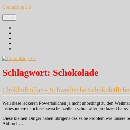
Zum
CorumBlog 2.0
Inhalt
springen
Menü
Facebook
Instagram
Pinterest
Google+
Twitter
Schlagwort:
Schokolade
Chokladbollar – Schwedische Schokobällche
Weil diese leckeren Powerbällchen ja nicht unbedingt zu den Weihna
insbesondere da ich sie zwischenzeitlich schon öfter produziert habe.
Diese kleinen Dinger haben übrigens das selbe Problem wie unsere 
Abbruch…