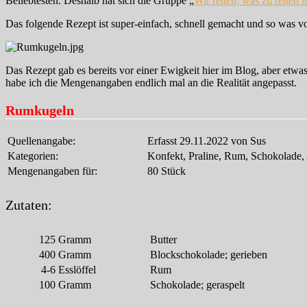
Beliebtesten. Deshalb hat sich die Gruppe „
Wir retten, was zu retten i
Das folgende Rezept ist super-einfach, schnell gemacht und so was
Das Rezept gab es bereits vor einer Ewigkeit hier im Blog, aber etw
habe ich die Mengenangaben endlich mal an die Realität angepasst.
Rumkugeln
Quellenangabe:
Erfasst 29.11.2022 von Sus
Kategorien:
Konfekt, Praline, Rum, Schokolade,
Mengenangaben für:
80 Stück
Zutaten:
125
Gramm
Butter
400
Gramm
Blockschokolade; gerieben
4-6
Esslöffel
Rum
100
Gramm
Schokolade; geraspelt