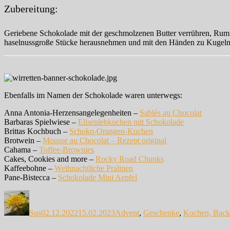
Zubereitung:
Geriebene Schokolade mit der geschmolzenen Butter verrühren, Rum h
haselnussgroße Stücke herausnehmen und mit den Händen zu Kugeln r
Ebenfalls im Namen der Schokolade waren unterwegs:
Anna Antonia-Herzensangelegenheiten –
Sablés au Chocolat
Barbaras Spielwiese –
Elisenlebkuchen mit Schokolade
Brittas Kochbuch –
Schoko-Orangen-Kuchen
Brotwein –
Mousse au Chocolat – Rezept original
Cahama –
Toffee-Brownies
Cakes, Cookies and more –
Rocky Road Chunks
Kaffeebohne –
Weihnachtliche Pralinen
Pane-Bistecca –
Schokolade Mini Aepfel
Autor
Veröffentlicht
Kategorien
am
Sus
02.12.2022
15.02.2023
Advent
,
Geschenke
,
Kochen, Back