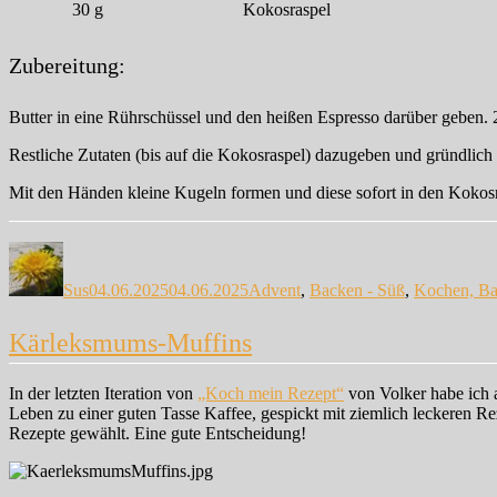
30
g
Kokosraspel
Zubereitung:
Butter in eine Rührschüssel und den heißen Espresso darüber geben. 2
Restliche Zutaten (bis auf die Kokosraspel) dazugeben und gründlich 
Mit den Händen kleine Kugeln formen und diese sofort in den Kokos
Autor
Veröffentlicht
Kategorien
am
Sus
04.06.2025
04.06.2025
Advent
,
Backen - Süß
,
Kochen, Ba
Kärleksmums-Muffins
In der letzten Iteration von
„Koch mein Rezept“
von Volker habe ich 
Leben zu einer guten Tasse Kaffee, gespickt mit ziemlich leckeren Re
Rezepte gewählt. Eine gute Entscheidung!