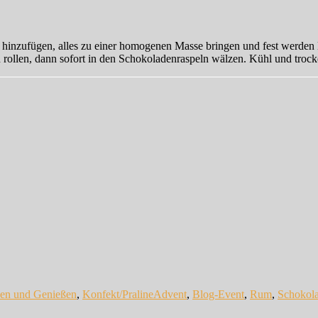
inzufügen, alles zu einer homogenen Masse bringen und fest werden l
ollen, dann sofort in den Schokoladenraspeln wälzen. Kühl und trock
Schlagwörter
en und Genießen
,
Konfekt/Praline
Advent
,
Blog-Event
,
Rum
,
Schokol