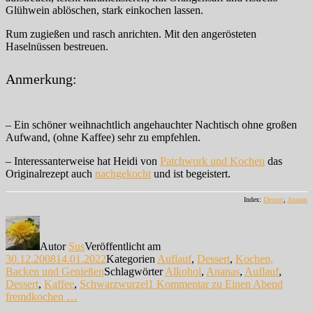
Glühwein ablöschen, stark einkochen lassen.
Rum zugießen und rasch anrichten. Mit den angerösteten
Haselnüssen bestreuen.
Anmerkung:
– Ein schöner weihnachtlich angehauchter Nachtisch ohne großen
Aufwand, (ohne Kaffee) sehr zu empfehlen.
– Interessanterweise hat Heidi von
Patchwork und Kochen
das
Originalrezept auch
nachgekocht
und ist begeistert.
Index:
Dessert
,
Ananas
Autor
Sus
Veröffentlicht am
30.12.2008
14.01.2022
Kategorien
Auflauf
,
Dessert
,
Kochen,
Backen und Genießen
Schlagwörter
Alkohol
,
Ananas
,
Auflauf
,
Dessert
,
Kaffee
,
Schwarzwurzel
1 Kommentar
zu Einen Abend
fremdkochen …