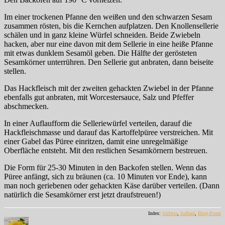
Im einer trockenen Pfanne den weißen und den schwarzen Sesam
zusammen rösten, bis die Kernchen aufplatzen. Den Knollensellerie
schälen und in ganz kleine Würfel schneiden. Beide Zwiebeln
hacken, aber nur eine davon mit dem Sellerie in eine heiße Pfanne
mit etwas dunklem Sesamöl geben. Die Hälfte der gerösteten
Sesamkörner unterrühren. Den Sellerie gut anbraten, dann beiseite
stellen.
Das Hackfleisch mit der zweiten gehackten Zwiebel in der Pfanne
ebenfalls gut anbraten, mit Worcestersauce, Salz und Pfeffer
abschmecken.
In einer Auflaufform die Selleriewürfel verteilen, darauf die
Hackfleischmasse und darauf das Kartoffelpüree verstreichen. Mit
einer Gabel das Püree einritzen, damit eine unregelmäßige
Oberfläche entsteht. Mit den restlichen Sesamkörnern bestreuen.
Die Form für 25-30 Minuten in den Backofen stellen. Wenn das
Püree anfängt, sich zu bräunen (ca. 10 Minuten vor Ende), kann
man noch geriebenen oder gehackten Käse darüber verteilen. (Dann
natürlich die Sesamkörner erst jetzt draufstreuen!)
Index:
Sellerie
,
Auflauf
,
Blog-Event