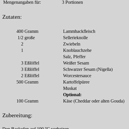
Mengenangaben für:
3 Portionen
Zutaten:
400
Gramm
Lammhackfleisch
1/2
große
Sellerieknolle
2
Zwiebeln
1
Knoblauchzehe
Salz, Pfeffer
3
Eßlöffel
Weißer Sesam
3
Eßlöffel
Schwarzer Sesam (Nigella)
2
Eßlöffel
Worcestersauce
500
Gramm
Kartoffelpüree
Muskat
Optional:
100
Gramm
Käse (Cheddar oder alten Gouda)
Zubereitung:
Den Backofen auf 190 °C vorheizen.