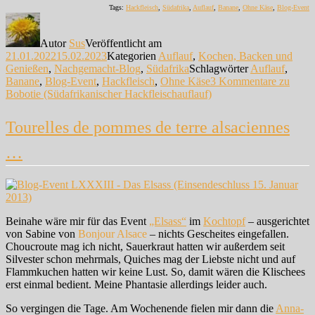
Tags:
Hackfleisch
,
Südafrika
,
Auflauf
,
Banane
,
Ohne Käse
,
Blog-Event
Autor
Sus
Veröffentlicht am
21.01.2022
15.02.2023
Kategorien
Auflauf
,
Kochen, Backen und
Genießen
,
Nachgemacht-Blog
,
Südafrika
Schlagwörter
Auflauf
,
Banane
,
Blog-Event
,
Hackfleisch
,
Ohne Käse
3 Kommentare
zu
Bobotie (Südafrikanischer Hackfleischauflauf)
Tourelles de pommes de terre alsaciennes
…
Beinahe wäre mir für das Event
„Elsass“
im
Kochtopf
– ausgerichtet
von Sabine von
Bonjour Alsace
– nichts Gescheites eingefallen.
Choucroute mag ich nicht, Sauerkraut hatten wir außerdem seit
Silvester schon mehrmals, Quiches mag der Liebste nicht und auf
Flammkuchen hatten wir keine Lust. So, damit wären die Klischees
erst einmal bedient. Meine Phantasie allerdings leider auch.
So vergingen die Tage. Am Wochenende fielen mir dann die
Anna-