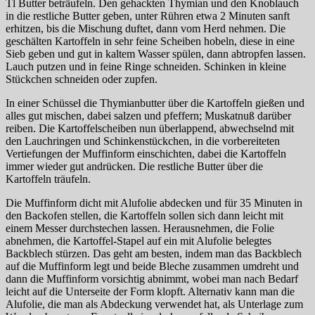
Tl Butter beträufeln. Den gehackten Thymian und den Knoblauch
in die restliche Butter geben, unter Rühren etwa 2 Minuten sanft
erhitzen, bis die Mischung duftet, dann vom Herd nehmen. Die
geschälten Kartoffeln in sehr feine Scheiben hobeln, diese in eine
Sieb geben und gut in kaltem Wasser spülen, dann abtropfen lassen.
Lauch putzen und in feine Ringe schneiden. Schinken in kleine
Stückchen schneiden oder zupfen.
In einer Schüssel die Thymianbutter über die Kartoffeln gießen und
alles gut mischen, dabei salzen und pfeffern; Muskatnuß darüber
reiben. Die Kartoffelscheiben nun überlappend, abwechselnd mit
den Lauchringen und Schinkenstückchen, in die vorbereiteten
Vertiefungen der Muffinform einschichten, dabei die Kartoffeln
immer wieder gut andrücken. Die restliche Butter über die
Kartoffeln träufeln.
Die Muffinform dicht mit Alufolie abdecken und für 35 Minuten in
den Backofen stellen, die Kartoffeln sollen sich dann leicht mit
einem Messer durchstechen lassen. Herausnehmen, die Folie
abnehmen, die Kartoffel-Stapel auf ein mit Alufolie belegtes
Backblech stürzen. Das geht am besten, indem man das Backblech
auf die Muffinform legt und beide Bleche zusammen umdreht und
dann die Muffinform vorsichtig abnimmt, wobei man nach Bedarf
leicht auf die Unterseite der Form klopft. Alternativ kann man die
Alufolie, die man als Abdeckung verwendet hat, als Unterlage zum