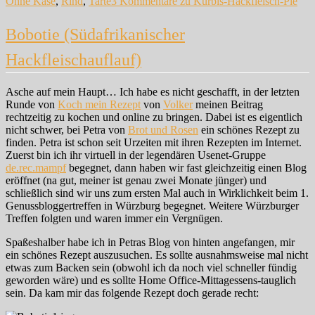
Ohne Käse
,
Rind
,
Tarte
3 Kommentare
zu Kürbis-Hackfleisch-Pie
Bobotie (Südafrikanischer
Hackfleischauflauf)
Asche auf mein Haupt… Ich habe es nicht geschafft, in der letzten
Runde von
Koch mein Rezept
von
Volker
meinen Beitrag
rechtzeitig zu kochen und online zu bringen. Dabei ist es eigentlich
nicht schwer, bei Petra von
Brot und Rosen
ein schönes Rezept zu
finden. Petra ist schon seit Urzeiten mit ihren Rezepten im Internet.
Zuerst bin ich ihr virtuell in der legendären Usenet-Gruppe
de.rec.mampf
begegnet, dann haben wir fast gleichzeitig einen Blog
eröffnet (na gut, meiner ist genau zwei Monate jünger) und
schließlich sind wir uns zum ersten Mal auch in Wirklichkeit beim 1.
Genussbloggertreffen in Würzburg begegnet. Weitere Würzburger
Treffen folgten und waren immer ein Vergnügen.
Spaßeshalber habe ich in Petras Blog von hinten angefangen, mir
ein schönes Rezept auszusuchen. Es sollte ausnahmsweise mal nicht
etwas zum Backen sein (obwohl ich da noch viel schneller fündig
geworden wäre) und es sollte Home Office-Mittagessens-tauglich
sein. Da kam mir das folgende Rezept doch gerade recht: