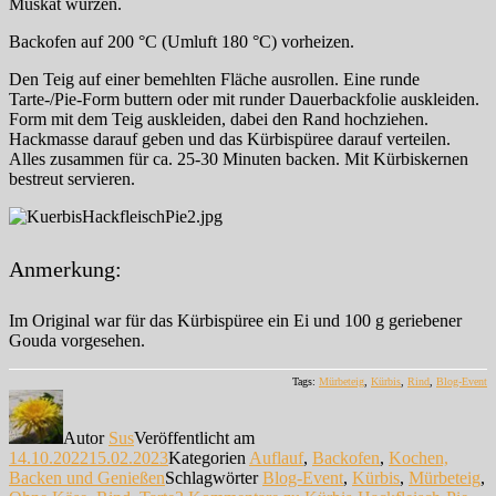
Muskat würzen.
Backofen auf 200 °C (Umluft 180 °C) vorheizen.
Den Teig auf einer bemehlten Fläche ausrollen. Eine runde
Tarte-/Pie-Form buttern oder mit runder Dauerbackfolie auskleiden.
Form mit dem Teig auskleiden, dabei den Rand hochziehen.
Hackmasse darauf geben und das Kürbispüree darauf verteilen.
Alles zusammen für ca. 25-30 Minuten backen. Mit Kürbiskernen
bestreut servieren.
Anmerkung:
Im Original war für das Kürbispüree ein Ei und 100 g geriebener
Gouda vorgesehen.
Tags:
Mürbeteig
,
Kürbis
,
Rind
,
Blog-Event
Autor
Sus
Veröffentlicht am
14.10.2022
15.02.2023
Kategorien
Auflauf
,
Backofen
,
Kochen,
Backen und Genießen
Schlagwörter
Blog-Event
,
Kürbis
,
Mürbeteig
,