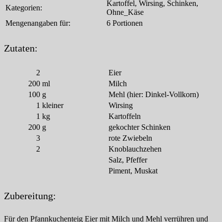
Kartoffel, Wirsing, Schinken,
Kategorien:
Ohne_Käse
Mengenangaben für:
6 Portionen
Zutaten:
2
Eier
200
ml
Milch
100
g
Mehl (hier: Dinkel-Vollkorn)
1
kleiner
Wirsing
1
kg
Kartoffeln
200
g
gekochter Schinken
3
rote Zwiebeln
2
Knoblauchzehen
Salz, Pfeffer
Piment, Muskat
Zubereitung:
Für den Pfannkuchenteig Eier mit Milch und Mehl verrühren und