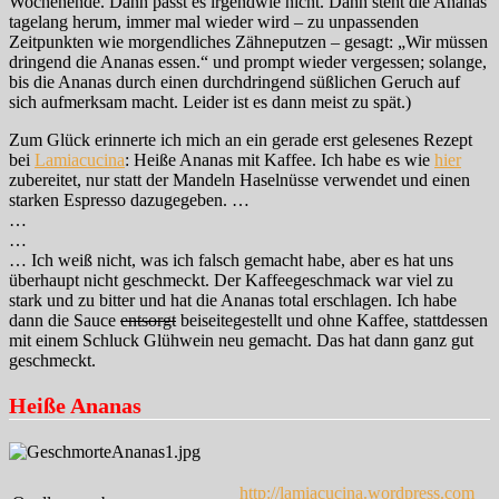
Wochenende. Dann passt es irgendwie nicht. Dann steht die Ananas
tagelang herum, immer mal wieder wird – zu unpassenden
Zeitpunkten wie morgendliches Zähneputzen – gesagt: „Wir müssen
dringend die Ananas essen.“ und prompt wieder vergessen; solange,
bis die Ananas durch einen durchdringend süßlichen Geruch auf
sich aufmerksam macht. Leider ist es dann meist zu spät.)
Zum Glück erinnerte ich mich an ein gerade erst gelesenes Rezept
bei
Lamiacucina
: Heiße Ananas mit Kaffee. Ich habe es wie
hier
zubereitet, nur statt der Mandeln Haselnüsse verwendet und einen
starken Espresso dazugegeben. …
…
…
… Ich weiß nicht, was ich falsch gemacht habe, aber es hat uns
überhaupt nicht geschmeckt. Der Kaffeegeschmack war viel zu
stark und zu bitter und hat die Ananas total erschlagen. Ich habe
dann die Sauce
entsorgt
beiseitegestellt und ohne Kaffee, stattdessen
mit einem Schluck Glühwein neu gemacht. Das hat dann ganz gut
geschmeckt.
Heiße Ananas
http://lamiacucina.wordpress.com