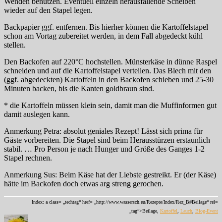
Wenden benutzen. Eventuell einzeln herausfallende Scheiben
wieder auf den Stapel legen.
Backpapier ggf. entfernen. Bis hierher können die Kartoffelstapel
schon am Vortag zubereitet werden, in dem Fall abgedeckt kühl
stellen.
Den Backofen auf 220°C hochstellen. Münsterkäse in dünne Raspel
schneiden und auf die Kartoffelstapel verteilen. Das Blech mit den
(ggf. abgedeckten) Kartoffeln in den Backofen schieben und 25-30
Minuten backen, bis die Kanten goldbraun sind.
* die Kartoffeln müssen klein sein, damit man die Muffinformen gut
damit auslegen kann.
Anmerkung Petra: absolut geniales Rezept! Lässt sich prima für
Gäste vorbereiten. Die Stapel sind beim Herausstürzen erstaunlich
stabil. … Pro Person je nach Hunger und Größe des Ganges 1-2
Stapel rechnen.
Anmerkung Sus: Beim Käse hat der Liebste gestreikt. Er (der Käse)
hätte im Backofen doch etwas arg streng gerochen.
Index: a class= „techtag“ href= „http://www.wassersch.eu/Rezepte/Index/Rez_B#Beilage“ rel=
„tag“>Beilage,
Kartoffel
,
Lauch
,
Blog-Event