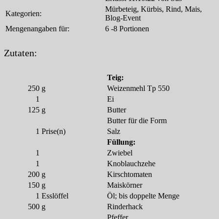
Mürbeteig, Kürbis, Rind, Mais,
Kategorien:
Blog-Event
Mengenangaben für:
6 -8 Portionen
Zutaten:
Teig:
250
g
Weizenmehl Tp 550
1
Ei
125
g
Butter
Butter für die Form
1
Prise(n)
Salz
Füllung:
1
Zwiebel
1
Knoblauchzehe
200
g
Kirschtomaten
150
g
Maiskörner
1
Esslöffel
Öl; bis doppelte Menge
500
g
Rinderhack
Pfeffer