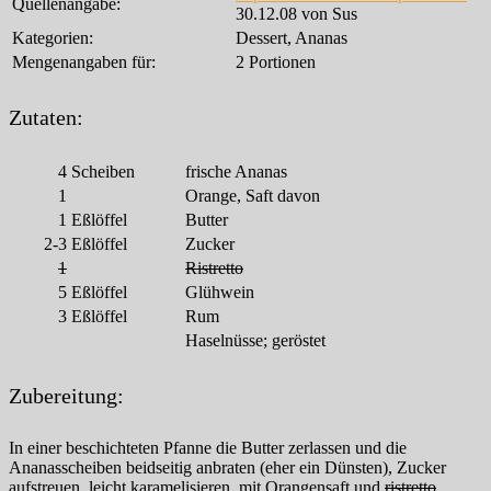
Quellenangabe:
30.12.08 von Sus
Kategorien:
Dessert, Ananas
Mengenangaben für:
2 Portionen
Zutaten:
4
Scheiben
frische Ananas
1
Orange, Saft davon
1
Eßlöffel
Butter
2-3
Eßlöffel
Zucker
1
Ristretto
5
Eßlöffel
Glühwein
3
Eßlöffel
Rum
Haselnüsse; geröstet
Zubereitung:
In einer beschichteten Pfanne die Butter zerlassen und die
Ananasscheiben beidseitig anbraten (eher ein Dünsten), Zucker
aufstreuen, leicht karamelisieren, mit Orangensaft und
ristretto