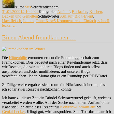
Autor
Sus
Veröffentlicht am
31.01.2009
14.10.2022
Kategorien
Auflauf
,
Backofen
,
Kochen,
Backen und Genießen
Schlagwörter
Auflauf
,
Blog-Event
,
Hackfleisch
,
Lamm
,
Ohne Käse
5 Kommentare
zu Einfach, schnell,
lecker …
Einen Abend fremdkochen …
Die
Hüttenhilfe
ermuntert erneut die Foodbloggerschaft zum
Fremdkochen. Dies bedeutet nach einer Regeländerung jetzt, dass
wir Rezepte, die wir in anderen Blogs finden und auch selbst
ausprobieren und/oder modifizieren, auf unseren Blogs
veröffentlichen. Jeden Monat gibt es ein Roundup per PDF-Datei.
Zufälligerweise ergab es sich so um die Nikolauszeit herum, dass
ich sogar zwei Rezepte nachkochen konnte.
Ich hatte zu dieser Zeit ein Bündel Schwarzwurzel gekauft, welches
verarbeitet werden wollte. Auf der Suche nach einem Auflauf ohne
Käse stieß ich auf dieses Rezept für
Kohlrabi-Hackauflauf
bei
Genial Lecker
. Klingt gut, wird ausprobiert. Statt Toastbrot hatte ich