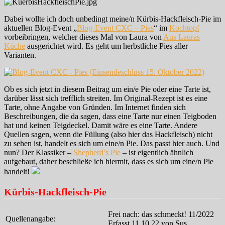
Dabei wollte ich doch unbedingt meine/n Kürbis-Hackfleisch-Pie im
aktuellen Blog-Event „
Blog-Event CXC – Pies
“ im
Kochtopf
vorbeibringen, welcher dieses Mal von Laura von
Aus Lauras
Küche
ausgerichtet wird. Es geht um herbstliche Pies aller
Varianten.
Ob es sich jetzt in diesem Beitrag um ein/e Pie oder eine Tarte ist,
darüber lässt sich trefflich streiten. Im Original-Rezept ist es eine
Tarte, ohne Angabe von Gründen. Im Internet finden sich
Beschreibungen, die da sagen, dass eine Tarte nur einen Teigboden
hat und keinen Teigdeckel. Damit wäre es eine Tarte. Andere
Quellen sagen, wenn die Füllung (also hier das Hackfleisch) nicht
zu sehen ist, handelt es sich um eine/n Pie. Das passt hier auch. Und
nun? Der Klassiker –
Shepherd’s Pie
– ist eigentlich ähnlich
aufgebaut, daher beschließe ich hiermit, dass es sich um eine/n Pie
handelt!
Kürbis-Hackfleisch-Pie
Frei nach: das schmeckt! 11/2022
Quellenangabe:
Erfasst 11.10.22 von Sus