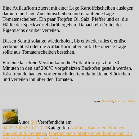
Eine Auflaufform zuerst mit einer Lage Kartoffelscheiben auslegen,
darauf eine Lage Zucchinischeiben und darauf eine Lage
Tomatenscheiben. Ein paar Tropfen Öl, Salz, Pfeffer und ca. die
Hälfte der Speckwürfel darübergeben. Danach ein Drittel des
Eigemischs darüber verteilen.
Diesen Schritt solange wiederholen, bis entweder alles Gemüse
verbraucht ist oder die Auflaufform überläuft. Die oberste Lage
sollte aus Tomatenscheiben bestehen.
Für eine käsefreie Version kann die Auflaufform jetzt für 30
Minuten in den auf 200°C vorgeheizten Backofen gestellt werden.
Käsefreunde hacken vorher noch den Gouda in kleine Stückchen
und verteilen ihn über den Tomaten.
Index:
Kartoffel
,
Zucchini
,
Auflauf
Autor
Sus
Veröffentlicht am
04.09.2006
29.12.2020
Kategorien
Auflauf
,
Backofen
,
Kochen,
Backen und Genießen
,
Überbacken
Schreibe einen Kommentar
zu
Ein Auflauf aus eigener Ernte