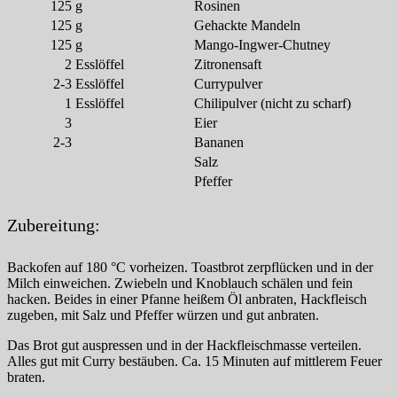
125
g
Rosinen
125
g
Gehackte Mandeln
125
g
Mango-Ingwer-Chutney
2
Esslöffel
Zitronensaft
2-3
Esslöffel
Currypulver
1
Esslöffel
Chilipulver (nicht zu scharf)
3
Eier
2-3
Bananen
Salz
Pfeffer
Zubereitung:
Backofen auf 180 °C vorheizen. Toastbrot zerpflücken und in der
Milch einweichen. Zwiebeln und Knoblauch schälen und fein
hacken. Beides in einer Pfanne heißem Öl anbraten, Hackfleisch
zugeben, mit Salz und Pfeffer würzen und gut anbraten.
Das Brot gut auspressen und in der Hackfleischmasse verteilen.
Alles gut mit Curry bestäuben. Ca. 15 Minuten auf mittlerem Feuer
braten.