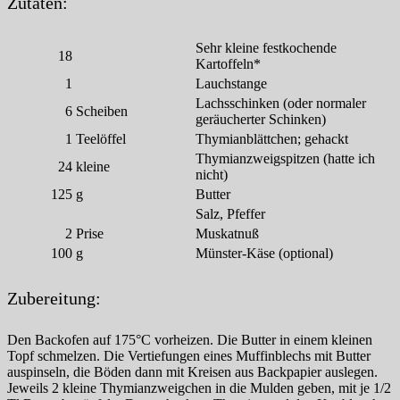
Zutaten:
Sehr kleine festkochende
18
Kartoffeln*
1
Lauchstange
Lachsschinken (oder normaler
6
Scheiben
geräucherter Schinken)
1
Teelöffel
Thymianblättchen; gehackt
Thymianzweigspitzen (hatte ich
24
kleine
nicht)
125
g
Butter
Salz, Pfeffer
2
Prise
Muskatnuß
100
g
Münster-Käse (optional)
Zubereitung:
Den Backofen auf 175°C vorheizen. Die Butter in einem kleinen
Topf schmelzen. Die Vertiefungen eines Muffinblechs mit Butter
auspinseln, die Böden dann mit Kreisen aus Backpapier auslegen.
Jeweils 2 kleine Thymianzweigchen in die Mulden geben, mit je 1/2