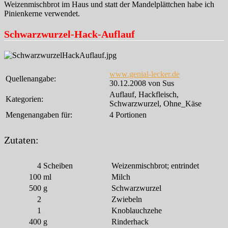
Weizenmischbrot im Haus und statt der Mandelplättchen habe ich
Pinienkerne verwendet.
Schwarzwurzel-Hack-Auflauf
www.genial-lecker.de
Quellenangabe:
30.12.2008 von Sus
Auflauf, Hackfleisch,
Kategorien:
Schwarzwurzel, Ohne_Käse
Mengenangaben für:
4 Portionen
Zutaten:
4
Scheiben
Weizenmischbrot; entrindet
100
ml
Milch
500
g
Schwarzwurzel
2
Zwiebeln
1
Knoblauchzehe
400
g
Rinderhack