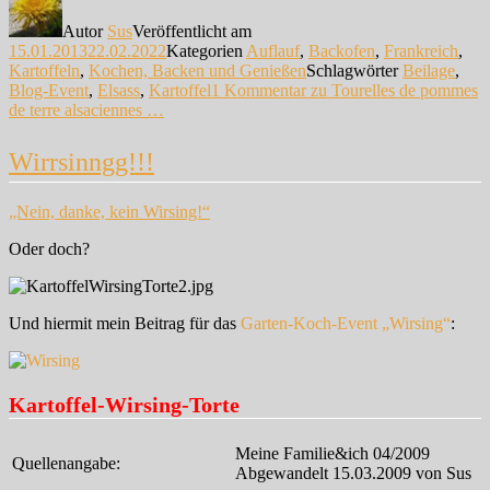
Autor
Sus
Veröffentlicht am
15.01.2013
22.02.2022
Kategorien
Auflauf
,
Backofen
,
Frankreich
,
Kartoffeln
,
Kochen, Backen und Genießen
Schlagwörter
Beilage
,
Blog-Event
,
Elsass
,
Kartoffel
1 Kommentar
zu Tourelles de pommes
de terre alsaciennes …
Wirrsinngg!!!
„Nein, danke, kein Wirsing!“
Oder doch?
Und hiermit mein Beitrag für das
Garten-Koch-Event „Wirsing“
:
Kartoffel-Wirsing-Torte
Meine Familie&ich 04/2009
Quellenangabe:
Abgewandelt 15.03.2009 von Sus