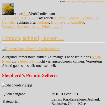
Index:
Wirsing
,
Kartoffel
,
Auflauf
,
Blog-Event
Autor
Sus
Veröffentlicht am
16.03.2009
14.01.2022
Kategorien
Auflauf
,
Kochen, Backen und
Genießen
Schlagwörter
Auflauf
,
Blog-Event
,
Kartoffel
,
Wirsing
3 Kommentare
zu Wirrsinngg!!!
Einfach, schnell, lecker …
Aufgrund immer noch akuten Zeitmangels habe ich für das
Koch-
Event
im
Gärtner-Blog
nicht viel ausprobieren können. Vorgestern
Abend gab es deshalb noch schnell:
Shepherd’s Pie mit Sellerie
Quellenangabe:
29.01.09 von Sus
Lamm, Knollensellerie, Auflauf,
Kategorien:
Backofen, Ohne_Käse