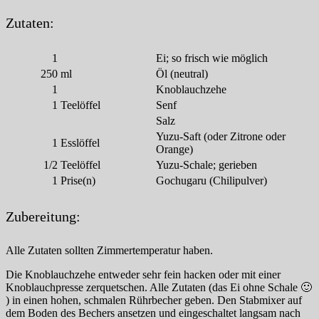
Zutaten:
1
Ei; so frisch wie möglich
250
ml
Öl (neutral)
1
Knoblauchzehe
1
Teelöffel
Senf
Salz
Yuzu-Saft (oder Zitrone oder
1
Esslöffel
Orange)
1/2
Teelöffel
Yuzu-Schale; gerieben
1
Prise(n)
Gochugaru (Chilipulver)
Zubereitung:
Alle Zutaten sollten Zimmertemperatur haben.
Die Knoblauchzehe entweder sehr fein hacken oder mit einer
Knoblauchpresse zerquetschen. Alle Zutaten (das Ei ohne Schale 🙂
) in einen hohen, schmalen Rührbecher geben. Den Stabmixer auf
dem Boden des Bechers ansetzen und eingeschaltet langsam nach