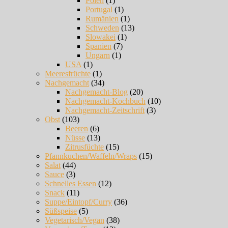
Polen
(1)
Portugal
(1)
Rumänien
(1)
Schweden
(13)
Slowakei
(1)
Spanien
(7)
Ungarn
(1)
USA
(1)
Meeresfrüchte
(1)
Nachgemacht
(34)
Nachgemacht-Blog
(20)
Nachgemacht-Kochbuch
(10)
Nachgemacht-Zeitschrift
(3)
Obst
(103)
Beeren
(6)
Nüsse
(13)
Zitrusfüchte
(15)
Pfannkuchen/Waffeln/Wraps
(15)
Salat
(44)
Sauce
(3)
Schnelles Essen
(12)
Snack
(11)
Suppe/Eintopf/Curry
(36)
Süßspeise
(5)
Vegetarisch/Vegan
(38)