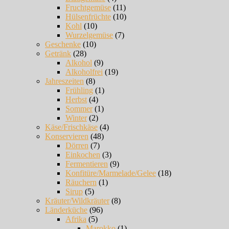
Fruchtgemüse
(11)
Hülsenfrüchte
(10)
Kohl
(10)
Wurzelgemüse
(7)
Geschenke
(10)
Getränk
(28)
Alkohol
(9)
Alkoholfrei
(19)
Jahreszeiten
(8)
Frühling
(1)
Herbst
(4)
Sommer
(1)
Winter
(2)
Käse/Frischkäse
(4)
Konservieren
(48)
Dörren
(7)
Einkochen
(3)
Fermentieren
(9)
Konfitüre/Marmelade/Gelee
(18)
Räuchern
(1)
Sirup
(5)
Kräuter/Wildkräuter
(8)
Länderküche
(96)
Afrika
(5)
Marokko
(1)