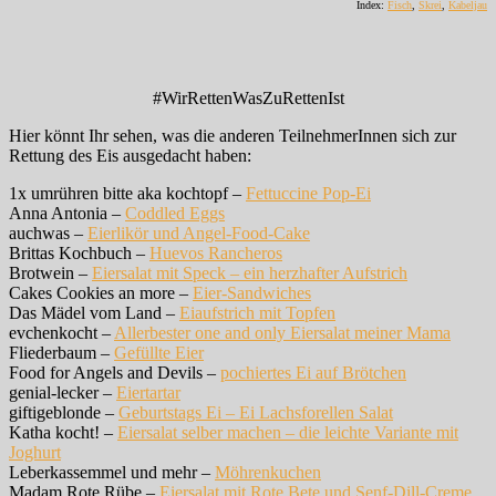
Index:
Fisch
,
Skrei
,
Kabeljau
#WirRettenWasZuRettenIst
Hier könnt Ihr sehen, was die anderen TeilnehmerInnen sich zur
Rettung des Eis ausgedacht haben:
1x umrühren bitte aka kochtopf –
Fettuccine Pop-Ei
Anna Antonia –
Coddled Eggs
auchwas –
Eierlikör und Angel-Food-Cake
Brittas Kochbuch –
Huevos Rancheros
Brotwein –
Eiersalat mit Speck – ein herzhafter Aufstrich
Cakes Cookies an more –
Eier-Sandwiches
Das Mädel vom Land –
Eiaufstrich mit Topfen
evchenkocht –
Allerbester one and only Eiersalat meiner Mama
Fliederbaum –
Gefüllte Eier
Food for Angels and Devils –
pochiertes Ei auf Brötchen
genial-lecker –
Eiertartar
giftigeblonde –
Geburtstags Ei – Ei Lachsforellen Salat
Katha kocht! –
Eiersalat selber machen – die leichte Variante mit
Joghurt
Leberkassemmel und mehr –
Möhrenkuchen
Madam Rote Rübe –
Eiersalat mit Rote Bete und Senf-Dill-Creme