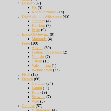
Dessert
(37)
Eis
(5)
Konfekt/Praline
(14)
Dip/Aufstrich/Würzsauce
(45)
Chutney
(4)
Ketchup
(7)
Pesto
(9)
Essig/Öl/Gewürz
(9)
Marinade
(4)
Feste
(100)
Advent
(60)
Fastnacht/Fasching
(2)
Neujahr
(7)
Ostern
(11)
Valentinstag
(1)
Weihnachten
(23)
Fisch
(12)
Fleisch
(66)
Geflügel
(24)
Lamm
(11)
Rind
(19)
Schwein
(7)
Wild
(3)
Gemüse
(57)
Blattgemüse
(4)