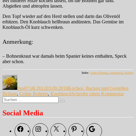
Bei mittlerer Hitze kochen lassen, bis die Bohnen gar sind.
Abgießen und abtropfen lassen.
Den Topf wieder auf den Herd stellen und darin das Olivenöl
erhitzen. Den Knoblauch hellbraun andünsten. Das Gemüse im
Knoblauch-Öl kurz schwenken.
Anmerkung:
– Bohnenkraut war damals beim Spanier keines enthalten, Speck
aber schon.
Index:
Grüne Bohnen
,
Knoblauch
,
Beilage
Autor
Veröffentlicht
Kategorien
Sch
am
Sus
07.08.2012
03.09.2018
Kochen, Backen und Genießen
zu
Beilage
,
Grüne Bohnen
,
Knoblauch
Schreibe einen Kommentar
Suche
Endli
Suchen
nach:
…
Social Media
Facebook
Instagram
X
Pinterest
Google