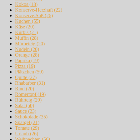
Kokos
(18)
Konserve-Herzhaft
(22)
Konserve-Süß
(26)
Kuchen
(55)
Käse
(20)
Kürbis
(21)
Muffin
(28)
Mürbeteig
(20)
Nudeln
(20)
Orange
(28)
Paprika
(19)
Pizza
(19)
Plätzchen
(59)
Quitte
(27)
Rhabarber
(31)
Rind
(20)
Römertopf
(19)
Rührteig
(29)
Salat
(50)
Sauce
(23)
Schokolade
(35)
Spargel
(21)
Tomate
(29)
Urlaub
(26)
Weihnachten
(56)