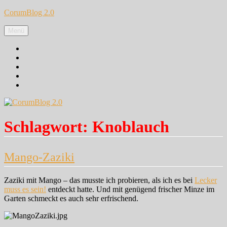
Zum
CorumBlog 2.0
Inhalt
springen
Menü
Facebook
Instagram
Pinterest
Google+
Twitter
Schlagwort:
Knoblauch
Mango-Zaziki
Zaziki mit Mango – das musste ich probieren, als ich es bei
Lecker
muss es sein!
entdeckt hatte. Und mit genügend frischer Minze im
Garten schmeckt es auch sehr erfrischend.