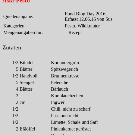
Asia-Pesto
Food Blog Day 2016
Quellenangabe:
Erfasst 12.06.16 von Sus
Kategorien:
Pesto, Wildkräuter
Mengenangaben für:
1 Rezept
Zutaten:
1/2
Bündel
Koriandergrün
5
Blätter
Spitzwegerich
1/2
Handvoll
Brunnenkresse
5
Stengel
Petersilie
4
Blätter
Bärlauch
2
Knoblauchzehen
2
cm
Ingwer
1/2
Chili, nicht zu scharf
1/2
Passionsfrucht
1/2
Limette; Schale und Saft
2
Eßlöffel
Pinienkerne; geröstet