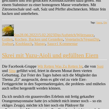
geschälten und fein gehackten Knoblauchzehen dazu geben. Mit
einem Stabmixer zu einer homogenen Masse verarbeiten. Mit
Zitronenschale und -saft, Salz und Pfeffer abschmecken. Minze fein
hacken und unterheben.
Tags:
Sauce
,
Dip
Autor
Veröffentlicht
Kategorien
am
Sus
28.06.2022
15.02.2023
Dip/Aufstrich/Würzsauce
,
Schlagwör
Grillen
,
Kochen, Backen und Genießen
,
Vegetarisch/Vegan
Dip
,
zu
Joghurt
,
Knoblauch
,
Mango
,
Sauce
1 Kommentar
Mango-
Zaziki
Skrei mit Yuzu-Aioli und gefüllten Eiern
Die Facebook-Gruppe
Wir Retten Was Zu Retten Ist
, die von
Susi
und
Sina
geführt wird, feiert in diesem Monat ihren vierten
Geburtstag. Zur Feier des Tages haben sich die Mitglieder das
Thema „Ei“ ausgesucht, denn es gibt viel zu viele Eier-
Fertiggerichte in den Supermarktregalen, die problem- und mühelos
auch selbst hergestellt werden können.
Da ich neulich ein grauenvolles Erlebnis mit fertig gekaufter
Orangenmayonnaise hatte (es schüttelt mich immer noch – so ein
ekliges Zeugs), möchte ich hier noch ein Plädoyer für