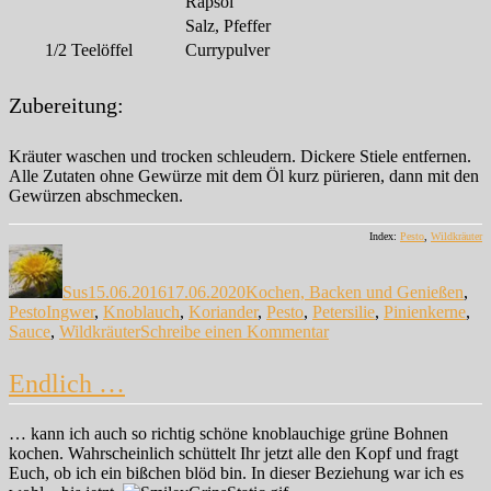
Rapsöl
Salz, Pfeffer
1/2
Teelöffel
Currypulver
Zubereitung:
Kräuter waschen und trocken schleudern. Dickere Stiele entfernen.
Alle Zutaten ohne Gewürze mit dem Öl kurz pürieren, dann mit den
Gewürzen abschmecken.
Index:
Pesto
,
Wildkräuter
Autor
Veröffentlicht
Kategorien
am
Sus
15.06.2016
17.06.2020
Kochen, Backen und Genießen
,
Schlagwörter
Pesto
Ingwer
,
Knoblauch
,
Koriander
,
Pesto
,
Petersilie
,
Pinienkerne
,
zu
Sauce
,
Wildkräuter
Schreibe einen Kommentar
Asia-
Pesto
Endlich …
… kann ich auch so richtig schöne knoblauchige grüne Bohnen
kochen. Wahrscheinlich schüttelt Ihr jetzt alle den Kopf und fragt
Euch, ob ich ein bißchen blöd bin. In dieser Beziehung war ich es