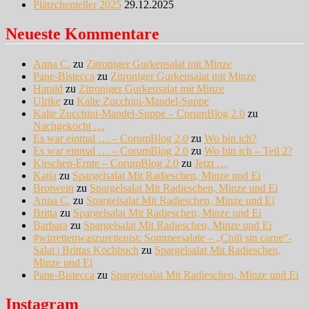
Plätzchenteller 2025
29.12.2025
Neueste Kommentare
Anna C.
zu
Zitroniger Gurkensalat mit Minze
Pane-Bistecca
zu
Zitroniger Gurkensalat mit Minze
Harald
zu
Zitroniger Gurkensalat mit Minze
Ulrike
zu
Kalte Zucchini-Mandel-Suppe
Kalte Zucchini-Mandel-Suppe – CorumBlog 2.0
zu
Nachgekocht …
Es war einmal … – CorumBlog 2.0
zu
Wo bin ich?
Es war einmal … – CorumBlog 2.0
zu
Wo bin ich – Teil 2?
Kirschen-Ernte – CorumBlog 2.0
zu
Jetzt …
Katja
zu
Spargelsalat Mit Radieschen, Minze und Ei
Brotwein
zu
Spargelsalat Mit Radieschen, Minze und Ei
Anna C.
zu
Spargelsalat Mit Radieschen, Minze und Ei
Britta
zu
Spargelsalat Mit Radieschen, Minze und Ei
Barbara
zu
Spargelsalat Mit Radieschen, Minze und Ei
#wirrettenwaszurettenist: Sommersalate – „Chili sin carne“-
Salat | Brittas Kochbuch
zu
Spargelsalat Mit Radieschen,
Minze und Ei
Pane-Bistecca
zu
Spargelsalat Mit Radieschen, Minze und Ei
Instagram