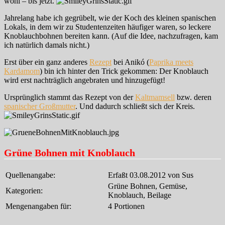
wohl – bis jetzt.
Jahrelang habe ich gegrübelt, wie der Koch des kleinen spanischen
Lokals, in dem wir zu Studentenzeiten häufiger waren, so leckere
Knoblauchbohnen bereiten kann. (Auf die Idee, nachzufragen, kam
ich natürlich damals nicht.)
Erst über ein ganz anderes
Rezept
bei Anikó (
Paprika meets
Kardamom
) bin ich hinter den Trick gekommen: Der Knoblauch
wird erst nachträglich angebraten und hinzugefügt!
Ursprünglich stammt das Rezept von der
Kaltmamsell
bzw. deren
spanischer Großmutter
. Und dadurch schließt sich der Kreis.
Grüne Bohnen mit Knoblauch
Quellenangabe:
Erfaßt 03.08.2012 von Sus
Grüne Bohnen, Gemüse,
Kategorien:
Knoblauch, Beilage
Mengenangaben für:
4 Portionen