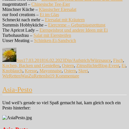
magentratzerl –
Chinesische Tee-Eier
Münchner Küche –
Klassischer Eiersalat
our food creations –
Ei im Glas
Schmeckt nach mehr –
Eiersalat mit Kräutern
Summsis Hobbyküche –
Eiercreme – Geburtstagsrettung
The Apricot Lady –
Eierspeisbrot und andere Ideen mit Ei
Turbohausfrau –
Salat mit Eierstreifen
Unser Meating –
Schinken-Ei-Sandwich
Autor
Veröffentlicht
Kategorien
am
Sus
17.03.2018
16.02.2023
Dip/Aufstrich/Würzsauce
,
Fisch
,
Schlagwörter
Kochen, Backen und Genießen
,
Ostern
,
Zitrusfüchte
Blog-Event
,
Ei
,
Knoblauch
,
Kresse
,
Mayonnaise
,
Ostern
,
Skrei
,
zu
WirRettenWasZuRettenIst
19 Kommentare
Skrei
mit
Asia-Pesto
Yuzu-
Aioli
und
Und weil’s gerade so viel Spaß gemacht hat, kam gleich noch ein
gefüllten
Pesto hinterher:
Eiern