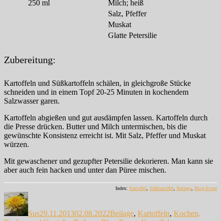
250
ml
Milch; heiß
Salz, Pfeffer
Muskat
Glatte Petersilie
Zubereitung:
Kartoffeln und Süßkartoffeln schälen, in gleichgroße Stücke
schneiden und in einem Topf 20-25 Minuten in kochendem
Salzwasser garen.
Kartoffeln abgießen und gut ausdämpfen lassen. Kartoffeln durch
die Presse drücken. Butter und Milch untermischen, bis die
gewünschte Konsistenz erreicht ist. Mit Salz, Pfeffer und Muskat
würzen.
Mit gewaschener und gezupfter Petersilie dekorieren. Man kann sie
aber auch fein hacken und unter dan Püree mischen.
Index:
Kartoffel
,
Süßkartoffel
,
Beilage
,
Blog-Event
Autor
Veröffentlicht
Kategorien
am
Sus
29.11.2013
02.08.2022
Beilage
,
Kartoffeln
,
Kochen,