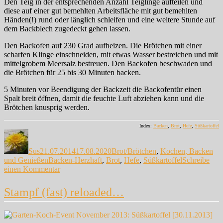
Den Teig in der entsprechenden Anzahl Teiglinge aufteilen und
diese auf einer gut bemehlten Arbeitsfläche mit gut bemehlten
Händen(!) rund oder länglich schleifen und eine weitere Stunde auf
dem Backblech zugedeckt gehen lassen.
Den Backofen auf 230 Grad aufheizen. Die Brötchen mit einer
scharfen Klinge einschneiden, mit etwas Wasser bestreichen und mit
mittelgrobem Meersalz bestreuen. Den Backofen beschwaden und
die Brötchen für 25 bis 30 Minuten backen.
5 Minuten vor Beendigung der Backzeit die Backofentür einen
Spalt breit öffnen, damit die feuchte Luft abziehen kann und die
Brötchen knusprig werden.
Index:
Backen
,
Brot
,
Hefe
,
Süßkartoffel
Autor
Veröffentlicht
Kategorien
am
Sus
21.07.2014
17.08.2020
Brot/Brötchen
,
Kochen, Backen
Schlagwörter
und Genießen
Backen-Herzhaft
,
Brot
,
Hefe
,
Süßkartoffel
Schreibe
zu
einen Kommentar
Keine
kleinen
Stampf (fast) reloaded…
Brötchen…