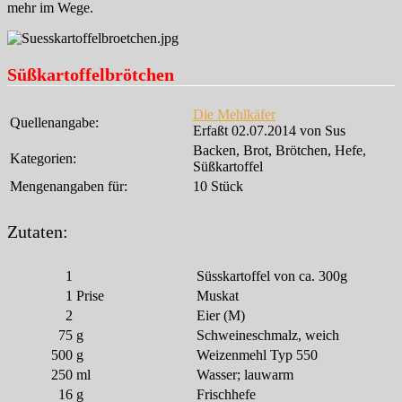
mehr im Wege.
Süßkartoffelbrötchen
Die Mehlkäfer
Quellenangabe:
Erfaßt 02.07.2014 von Sus
Backen, Brot, Brötchen, Hefe,
Kategorien:
Süßkartoffel
Mengenangaben für:
10 Stück
Zutaten:
1
Süsskartoffel von ca. 300g
1
Prise
Muskat
2
Eier (M)
75
g
Schweineschmalz, weich
500
g
Weizenmehl Typ 550
250
ml
Wasser; lauwarm
16
g
Frischhefe