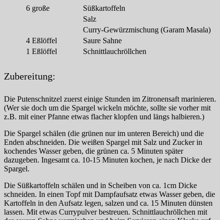
6
große
Süßkartoffeln
Salz
Curry-Gewürzmischung (Garam Masala)
4
Eßlöffel
Saure Sahne
1
Eßlöffel
Schnittlauchröllchen
Zubereitung:
Die Putenschnitzel zuerst einige Stunden im Zitronensaft marinieren.
(Wer sie doch um die Spargel wickeln möchte, sollte sie vorher mit
z.B. mit einer Pfanne etwas flacher klopfen und längs halbieren.)
Die Spargel schälen (die grünen nur im unteren Bereich) und die
Enden abschneiden. Die weißen Spargel mit Salz und Zucker in
kochendes Wasser geben, die grünen ca. 5 Minuten später
dazugeben. Ingesamt ca. 10-15 Minuten kochen, je nach Dicke der
Spargel.
Die Süßkartoffeln schälen und in Scheiben von ca. 1cm Dicke
schneiden. In einen Topf mit Dampfaufsatz etwas Wasser geben, die
Kartoffeln in den Aufsatz legen, salzen und ca. 15 Minuten dünsten
lassen. Mit etwas Currypulver bestreuen. Schnittlauchröllchen mit