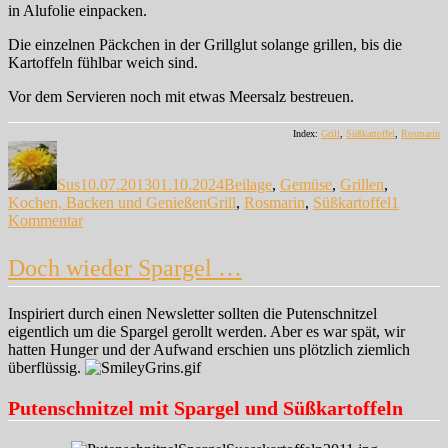
in Alufolie einpacken.
Die einzelnen Päckchen in der Grillglut solange grillen, bis die
Kartoffeln fühlbar weich sind.
Vor dem Servieren noch mit etwas Meersalz bestreuen.
Index:
Grill
,
Süßkartoffel
,
Rosmarin
Autor
Veröffentlicht
Kategorien
am
Sus
10.07.2013
01.10.2024
Beilage
,
Gemüse
,
Grillen
,
Schlagwörter
Kochen, Backen und Genießen
Grill
,
Rosmarin
,
Süßkartoffel
1
zu
Kommentar
Gegrillte
Süßkartoffeln…
Doch wieder Spargel …
Inspiriert durch einen Newsletter sollten die Putenschnitzel
eigentlich um die Spargel gerollt werden. Aber es war spät, wir
hatten Hunger und der Aufwand erschien uns plötzlich ziemlich
überflüssig.
Putenschnitzel mit Spargel und Süßkartoffeln