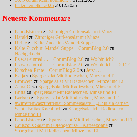
Plätzchenteller 2025
29.12.2025
Neueste Kommentare
Pane-Bistecca
zu
Zitroniger Gurkensalat mit Minze
Harald
zu
Zitroniger Gurkensalat mit Minze
Ulrike
zu
Kalte Zucchini-Mandel-Suppe
Kalte Zucchini-Mandel-Suppe – CorumBlog 2.0
zu
Nachgekocht …
Es war einmal … – CorumBlog 2.0
zu
Wo bin ich?
Es war einmal … – CorumBlog 2.0
zu
Wo bin ich – Teil 2?
Kirschen-Ernte – CorumBlog 2.0
zu
Jetzt …
Katja
zu
Spargelsalat Mit Radieschen, Minze und Ei
Brotwein
zu
Spargelsalat Mit Radieschen, Minze und Ei
Anna C.
zu
Spargelsalat Mit Radieschen, Minze und Ei
Britta
zu
Spargelsalat Mit Radieschen, Minze und Ei
Barbara
zu
Spargelsalat Mit Radieschen, Minze und Ei
#wirrettenwaszurettenist: Sommersalate – „Chili sin carne“-
Salat | Brittas Kochbuch
zu
Spargelsalat Mit Radieschen,
Minze und Ei
Pane-Bistecca
zu
Spargelsalat Mit Radieschen, Minze und Ei
Couscous-Salat mit Ofengemüse – Kaffeebohne
zu
Spargelsalat Mit Radieschen, Minze und Ei