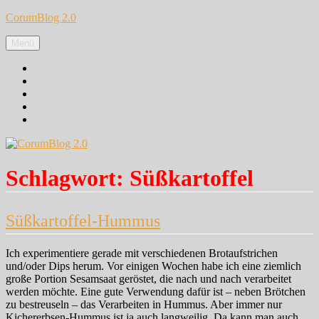
Zum
CorumBlog 2.0
Inhalt
springen
Menü
Facebook
Instagram
Pinterest
Google+
Twitter
Schlagwort:
Süßkartoffel
Süßkartoffel-Hummus
Ich experimentiere gerade mit verschiedenen Brotaufstrichen
und/oder Dips herum. Vor einigen Wochen habe ich eine ziemlich
große Portion Sesamsaat geröstet, die nach und nach verarbeitet
werden möchte. Eine gute Verwendung dafür ist – neben Brötchen
zu bestreuseln – das Verarbeiten in Hummus. Aber immer nur
Kichererbsen-Hummus ist ja auch langweilig. Da kann man auch