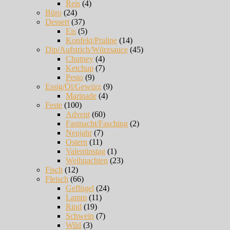
Reis
(4)
Büro
(24)
Dessert
(37)
Eis
(5)
Konfekt/Praline
(14)
Dip/Aufstrich/Würzsauce
(45)
Chutney
(4)
Ketchup
(7)
Pesto
(9)
Essig/Öl/Gewürz
(9)
Marinade
(4)
Feste
(100)
Advent
(60)
Fastnacht/Fasching
(2)
Neujahr
(7)
Ostern
(11)
Valentinstag
(1)
Weihnachten
(23)
Fisch
(12)
Fleisch
(66)
Geflügel
(24)
Lamm
(11)
Rind
(19)
Schwein
(7)
Wild
(3)