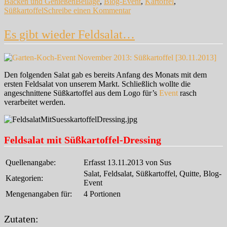
Schlagwörter
Backen und Genießen
Beilage
,
Blog-Event
,
Kartoffel
,
zu
Süßkartoffel
Schreibe einen Kommentar
Stampf
(fast)
Es gibt wieder Feldsalat…
reloaded…
Den folgenden Salat gab es bereits Anfang des Monats mit dem
ersten Feldsalat von unserem Markt. Schließlich wollte die
angeschnittene Süßkartoffel aus dem Logo für’s
Event
rasch
verarbeitet werden.
Feldsalat mit Süßkartoffel-Dressing
Quellenangabe:
Erfasst 13.11.2013 von Sus
Salat, Feldsalat, Süßkartoffel, Quitte, Blog-
Kategorien:
Event
Mengenangaben für:
4 Portionen
Zutaten: