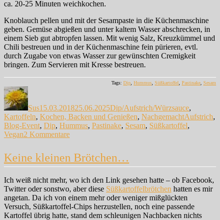
ca. 20-25 Minuten weichkochen.
Knoblauch pellen und mit der Sesampaste in die Küchenmaschine
geben. Gemüse abgießen und unter kaltem Wasser abschrecken, in
einem Sieb gut abtropfen lassen. Mit wenig Salz, Kreuzkümmel und
Chili bestreuen und in der Küchenmaschine fein pürieren, evtl.
durch Zugabe von etwas Wasser zur gewünschten Cremigkeit
bringen. Zum Servieren mit Kresse bestreuen.
Tags:
Dip
,
Hummus
,
Süßkartoffel
,
Pastinake
,
Sesam
Autor
Veröffentlicht
Kategorien
am
Sus
15.03.2018
25.06.2025
Dip/Aufstrich/Würzsauce
,
Schlagwört
Kartoffeln
,
Kochen, Backen und Genießen
,
Nachgemacht
Aufstrich
,
Blog-Event
,
Dip
,
Hummus
,
Pastinake
,
Sesam
,
Süßkartoffel
,
zu
Vegan
2 Kommentare
Süßkartoffel-
Hummus
Keine kleinen Brötchen…
Ich weiß nicht mehr, wo ich den Link gesehen hatte – ob Facebook,
Twitter oder sonstwo, aber diese
Süßkartoffelbrötchen
hatten es mir
angetan. Da ich von einem mehr oder weniger mißglückten
Versuch, Süßkartoffel-Chips herzustellen, noch eine passende
Kartoffel übrig hatte, stand dem schleunigen Nachbacken nichts