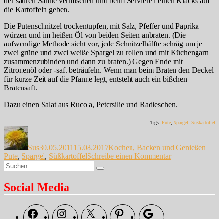
der sauren Sahne vermischen und beim Servieren einen Klacks auf
die Kartoffeln geben.
Die Putenschnitzel trockentupfen, mit Salz, Pfeffer und Paprika
würzen und im heißen Öl von beiden Seiten anbraten. (Die
aufwendige Methode sieht vor, jede Schnitzelhälfte schräg um je
zwei grüne und zwei weiße Spargel zu rollen und mit Küchengarn
zusammenzubinden und dann zu braten.) Gegen Ende mit
Zitronenöl oder -saft beträufeln. Wenn man beim Braten den Deckel
für kurze Zeit auf die Pfanne legt, entsteht auch ein bißchen
Bratensaft.
Dazu einen Salat aus Rucola, Petersilie und Radieschen.
Tags:
Pute
,
Spargel
,
Süßkartoffel
Autor
Veröffentlicht
Kategorien
Schl
am
Sus
30.05.2011
15.08.2017
Kochen, Backen und Genießen
zu
Pute
,
Spargel
,
Süßkartoffel
Schreibe einen Kommentar
Suche
Doch
Suchen
nach:
wieder
Spargel
Social Media
…
Facebook
Instagram
X
Pinterest
Google