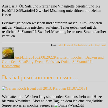
Aus Essig, Öl, Salz und Pfeffer eine Vinaigrette bereiten und 1-2
Esslöffel Süßkartoffel-Zwiebel-Mischung unterrühren und ziehen
lassen.
Feldsalat gründlich waschen und abtropfen lassen. Zum Servieren
mit der Vinaigrette mischen, auf einen Teller geben und mit der
restlichen Süßkartoffel-Zwiebel-Mischung bestreuen. Sesam darüber
verteilen.
Index:
Salat
,
Feldsalat
,
Süßkartoffel
,
Quitte
,
Blog-Event
Autor
Veröffentlicht
Kategorien
am
Sus
24.11.2013
02.08.2022
Kartoffeln
,
Kochen, Backen und
Schlagwörter
Genießen
,
Salat
Blog-Event
,
Feldsalat
,
Quitte
,
Süßkartoffel
1
zu
Kommentar
Es
gibt
Das hat ja so kommen müssen…
wieder
Feldsalat…
Wir hatten drei Wochen lang strahlenden Sonnenschein und Hitze
bis zum Abwinken. Aber an dem Tag, an dem ich eine eisgekühlte
Suppe servieren möchte, regnet es.