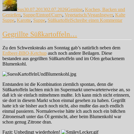
am
Sus
30.07.2013
02.07.2026
Gemüse
,
Kochen, Backen und
Schlagwörter
Genießen
,
Suppe/Eintopf/Curry
,
Vegetarisch/Vegan
Ingwer
,
Kalte
zu
Suppe
,
Karotte
,
Suppe
,
Süßkartoffel
Schreibe einen Kommentar
Das
hat
Gegrillte Süßkartoffeln…
ja
so
komm
Zu den Schwenksteaks am Sonntag gab’s natürlich neben dem
müss
Erdbeer-BBQ-Ketchup
auch noch andere Beilagen. Diese
bestanden aus gegrillten Süßkartoffeln und im Ofen gebackenem
Blumenkohl.
Entstanden ist die Kombination ziemlich spontan, denn die
Süßkartoffeln lachten mich im Supermarkt unerwarteterweise an, so
daß ich sie einfach mitnehmen mußte. Ich kann mich nicht erinnern,
sie dort in diesem Markt schon einmal gesehen zu haben. Gegrillt
hatte ich sie bisher auch noch nicht, also mußte das auch endlich
einmal passieren. Normalerweise hätte ich auch noch ein bißchen
Zitronensaft unter das Öl gemischt, aber beim Blumenkohl war
schon genug Zitrone dran.
Fazit: Unbedingt wiederholen!