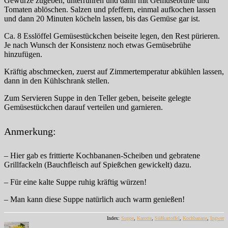
Gewürze zugeben, unterrühren und dann mit Gemüsebrühe und
Tomaten ablöschen. Salzen und pfeffern, einmal aufkochen lassen
und dann 20 Minuten köcheln lassen, bis das Gemüse gar ist.
Ca. 8 Esslöffel Gemüsestückchen beiseite legen, den Rest pürieren.
Je nach Wunsch der Konsistenz noch etwas Gemüsebrühe
hinzufügen.
Kräftig abschmecken, zuerst auf Zimmertemperatur abkühlen lassen,
dann in den Kühlschrank stellen.
Zum Servieren Suppe in den Teller geben, beiseite gelegte
Gemüsestückchen darauf verteilen und garnieren.
Anmerkung:
– Hier gab es frittierte Kochbananen-Scheiben und gebratene
Grillfackeln (Bauchfleisch auf Spießchen gewickelt) dazu.
– Für eine kalte Suppe ruhig kräftig würzen!
– Man kann diese Suppe natürlich auch warm genießen!
Index:
Suppe
,
Karotte
,
Süßkartoffel
,
Kochbanane
,
Ingwer
Autor
Veröffentlicht
Kategorien