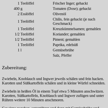
1
Teelöffel
Frischer Inger; gehackt
400
g
Tomaten (Dose); gehackt
2
Esslöffel
Olivenöl
Chilis, fein gehackt (je nach
1
Teelöffel
Geschmack)
1
Teelöffel
Kreuzkümmelsamen; gemahlen
1/2
Teelöffel
Koriander; gemahlen
1/2
Teelöffel
Piment; gemahlen
1
Teelöffel
Paprika, edelsüß
1
l
Gemüsebrühe
Salz, Pfeffer
Zubereitung:
Zwiebeln, Knoblauch und Ingwer jeweils schälen und fein hacken.
Karotten und Süßkartoffeln schälen und in kleine Würfel schneiden.
Zwiebeln in heißen Öl in einem Topf etwa 5 Minuten anschwitzen.
Karotten, Süßkartoffeln, Knoblauch und Ingwer zufügen und unter
Rühren weitere 10 Minuten anschmoren.