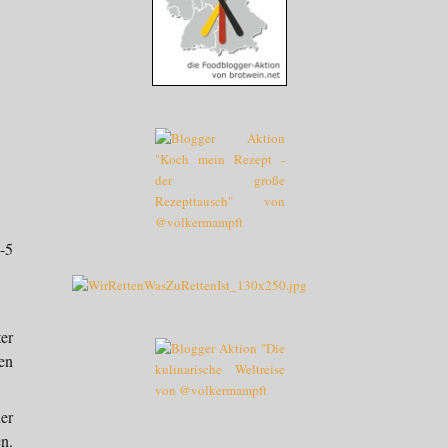
-5
er
en
er
n.