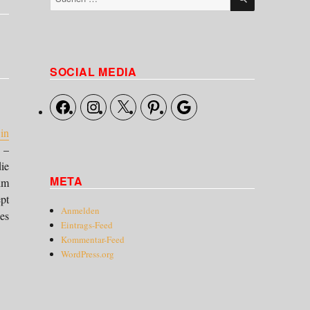
nach:
SOCIAL MEDIA
Facebook
Instagram
X
Pinterest
Google
in
 –
ie
META
im
pt
Anmelden
es
Eintrags-Feed
Kommentar-Feed
WordPress.org