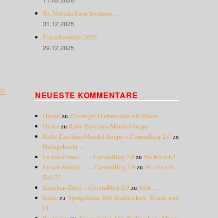
So, Neujahr kann kommen…
31.12.2025
Plätzchenteller 2025
29.12.2025
e-
NEUESTE KOMMENTARE
Harald
zu
Zitroniger Gurkensalat mit Minze
Ulrike
zu
Kalte Zucchini-Mandel-Suppe
Kalte Zucchini-Mandel-Suppe – CorumBlog 2.0
zu
Nachgekocht …
Es war einmal … – CorumBlog 2.0
zu
Wo bin ich?
Es war einmal … – CorumBlog 2.0
zu
Wo bin ich –
Teil 2?
Kirschen-Ernte – CorumBlog 2.0
zu
Jetzt …
Katja
zu
Spargelsalat Mit Radieschen, Minze und
Ei
Brotwein
zu
Spargelsalat Mit Radieschen, Minze