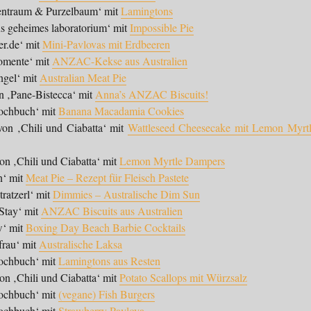
entraum & Purzelbaum‘ mit
Lamingtons
s geheimes laboratorium‘ mit
Impossible Pie
r.de‘ mit
Mini-Pavlovas mit Erdbeeren
omente‘ mit
ANZAC-Kekse aus Australien
ngel‘ mit
Australian Meat Pie
 ‚Pane-Bistecca‘ mit
Anna’s ANZAC Biscuits!
Kochbuch‘ mit
Banana Macadamia Cookies
von ‚Chili und Ciabatta‘ mit
Wattleseed Cheesecake mit Lemon Myrtl
on ‚Chili und Ciabatta‘ mit
Lemon Myrtle Dampers
n‘ mit
Meat Pie – Rezept für Fleisch Pastete
ratzerl‘ mit
Dimmies – Australische Dim Sun
Stay‘ mit
ANZAC Biscuits aus Australien
w‘ mit
Boxing Day Beach Barbie Cocktails
frau‘ mit
Australische Laksa
Kochbuch‘ mit
Lamingtons aus Resten
on ‚Chili und Ciabatta‘ mit
Potato Scallops mit Würzsalz
Kochbuch‘ mit
(vegane) Fish Burgers
Kochbuch‘ mit
Strawberry Pavlova