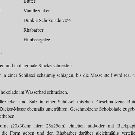
Butter
l
Vanillezucker
Dunkle Schokolade 70%
Rhabarber
l
Himbeergelee
:
en und in diagonale Stücke schneiden.
 in einer Schüssel schaumig schlagen, bis die Masse steif wird (ca. 4
chokolade im Wasserbad schmelzen.
lezucker und Salz in einer Schüssel mischen. Geschmolzene Butt
-Zucker-Masse ebenfalls unterrühren. Geschmolzene Schokolade zugeb
erheben.
Form (20x30cm; hier: 25x25cm) einfetten und/oder mit Backpapi
n die Form geben und den Rhabarber darüber gleichmäßig verteile