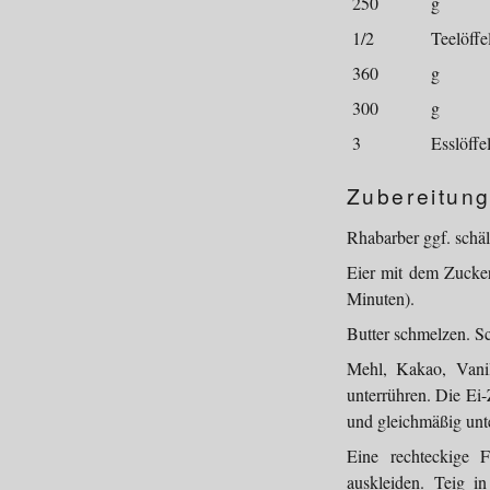
250
g
1/2
Teelöffe
360
g
300
g
3
Esslöffe
Zubereitung
Rhabarber ggf. schäl
Eier mit dem Zucker
Minuten).
Butter schmelzen. S
Mehl, Kakao, Vanil
unterrühren. Die Ei
und gleichmäßig unt
Eine rechteckige 
auskleiden. Teig i