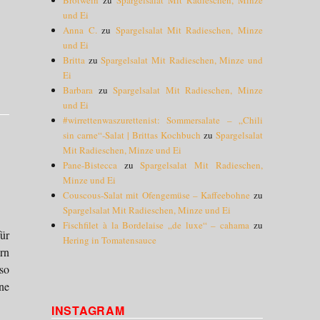
und Ei
Anna C.
zu
Spargelsalat Mit Radieschen, Minze
und Ei
Britta
zu
Spargelsalat Mit Radieschen, Minze und
Ei
Barbara
zu
Spargelsalat Mit Radieschen, Minze
und Ei
#wirrettenwaszurettenist: Sommersalate – „Chili
sin carne“-Salat | Brittas Kochbuch
zu
Spargelsalat
Mit Radieschen, Minze und Ei
Pane-Bistecca
zu
Spargelsalat Mit Radieschen,
Minze und Ei
Couscous-Salat mit Ofengemüse – Kaffeebohne
zu
Spargelsalat Mit Radieschen, Minze und Ei
Fischfilet à la Bordelaise „de luxe“ – cahama
zu
ür
Hering in Tomatensauce
rn
so
ne
INSTAGRAM