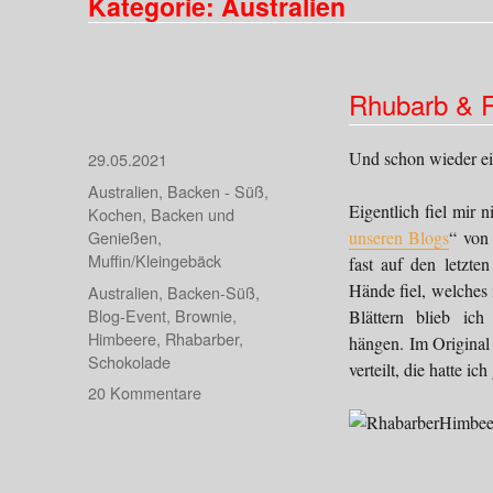
Kategorie:
Australien
Rhubarb & R
Und schon wieder ei
Veröffentlicht
29.05.2021
am
Kategorien
Australien
,
Backen - Süß
,
Eigentlich fiel mir n
Kochen, Backen und
Genießen
,
unseren Blogs
“ vo
Muffin/Kleingebäck
fast auf den letzte
Hände fiel, welches
Schlagwörter
Australien
,
Backen-Süß
,
Blog-Event
,
Brownie
,
Blättern blieb ich
Himbeere
,
Rhabarber
,
hängen. Im Origina
Schokolade
verteilt, die hatte i
zu
20 Kommentare
Rhubarb
&
Rasberry
Brownies