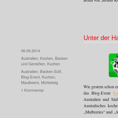
Unter der 
Veröffentlicht
06.06.2014
am
Kategorien
Australien
,
Kochen, Backen
und Genießen
,
Kuchen
Schlagwörter
Australien
,
Backen-Süß
,
Blog-Event
,
Kuchen
,
Maulbeere
,
Mürbeteig
Wie gestern schon er
zu
1 Kommentar
das Blog-Event
Ki
Unter
Australien und Süd
der
Australisches koche
Haube…
„Mulberries“ und „A