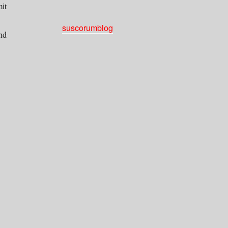
it
suscorumblog
nd