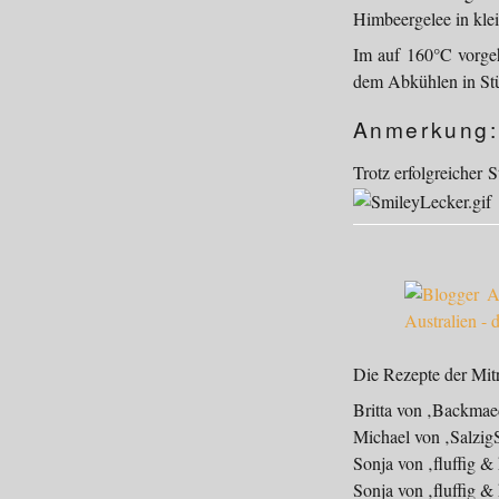
Himbeergelee in kle
Im auf 160°C vorge
dem Abkühlen in Stü
Anmerkung:
Trotz erfolgreicher
Die Rezepte der Mit
Britta von ‚Backma
Michael von ‚Salzig
Sonja von ‚fluffig & 
Sonja von ‚fluffig & 