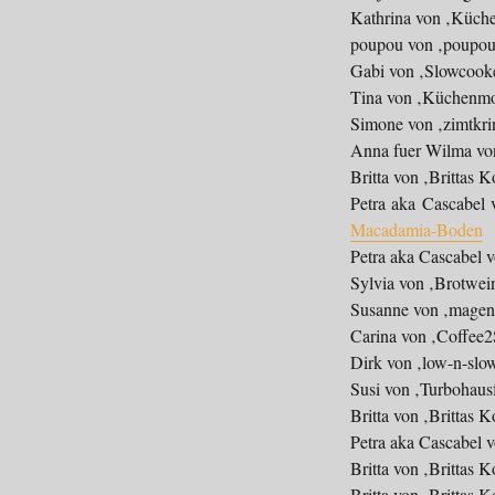
Kathrina von ‚Küch
poupou von ‚poupou
Gabi von ‚Slowcooke
Tina von ‚Küchenm
Simone von ‚zimtkri
Anna fuer Wilma von
Britta von ‚Brittas 
Petra aka Cascabel 
Macadamia-Boden
Petra aka Cascabel v
Sylvia von ‚Brotwei
Susanne von ‚magent
Carina von ‚Coffee2
Dirk von ‚low-n-slo
Susi von ‚Turbohaus
Britta von ‚Brittas 
Petra aka Cascabel v
Britta von ‚Brittas 
Britta von ‚Brittas 