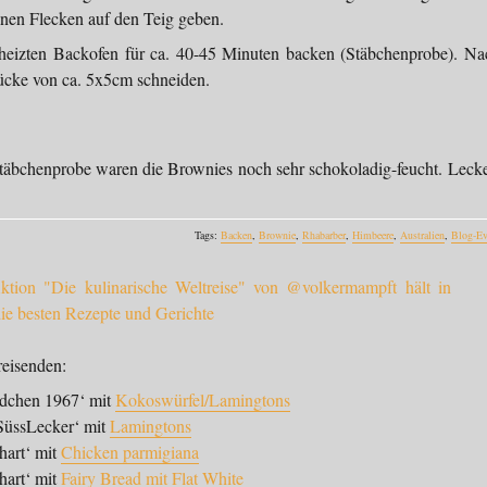
inen Flecken auf den Teig geben.
heizten Backofen für ca. 40-45 Minuten backen (Stäbchenprobe). Na
cke von ca. 5x5cm schneiden.
 Stäbchenprobe waren die Brownies noch sehr schokoladig-feucht. Lecke
Tags:
Backen
,
Brownie
,
Rhabarber
,
Himbeere
,
Australien
,
Blog-Ev
reisenden:
edchen 1967‘ mit
Kokoswürfel/Lamingtons
SüssLecker‘ mit
Lamingtons
hart‘ mit
Chicken parmigiana
hart‘ mit
Fairy Bread mit Flat White