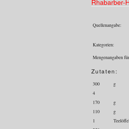
Rhabarber-H
Quellenangabe:
Kategorien:
Mengenangaben für
Zutaten:
300
g
4
170
g
110
g
1
Teelöffe