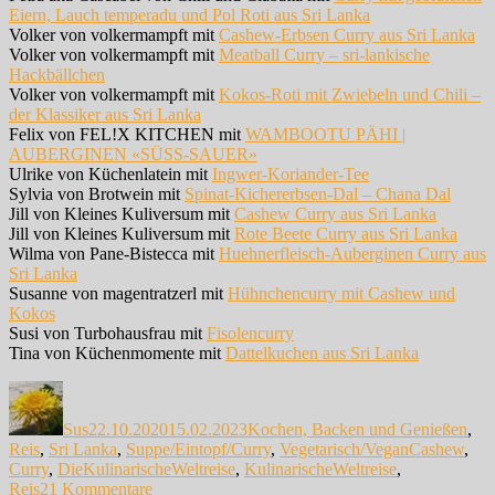
Eiern, Lauch temperadu und Pol Roti aus Sri Lanka
Volker von volkermampft mit
Cashew-Erbsen Curry aus Sri Lanka
Volker von volkermampft mit
Meatball Curry – sri-lan­kische
Hackbällchen
Volker von volkermampft mit
Kokos-Roti mit Zwiebeln und Chili –
der Klassiker aus Sri Lanka
Felix von FEL!X KITCHEN mit
WAMBOOTU PÄHI |
AUBERGINEN «SÜSS-SAUER»
Ulrike von Küchenlatein mit
Ingwer-Koriander-Tee
Sylvia von Brotwein mit
Spinat-Kichererbsen-Dal – Chana Dal
Jill von Kleines Kuliversum mit
Cashew Curry aus Sri Lanka
Jill von Kleines Kuliversum mit
Rote Beete Curry aus Sri Lanka
Wilma von Pane-Bistecca mit
Huehnerfleisch-Auberginen Curry aus
Sri Lanka
Susanne von magentratzerl mit
Hühnchencurry mit Cashew und
Kokos
Susi von Turbohausfrau mit
Fisolencurry
Tina von Küchenmomente mit
Dattelkuchen aus Sri Lanka
Autor
Veröffentlicht
Kategorien
am
Sus
22.10.2020
15.02.2023
Kochen, Backen und Genießen
,
Schlagwörte
Reis
,
Sri Lanka
,
Suppe/Eintopf/Curry
,
Vegetarisch/Vegan
Cashew
,
Curry
,
DieKulinarischeWeltreise
,
KulinarischeWeltreise
,
zu
Reis
21 Kommentare