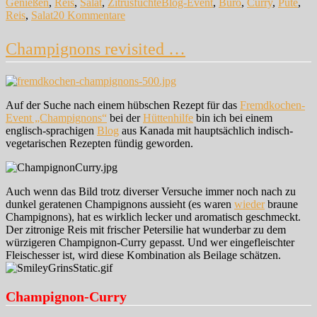
Schlagwörter
Genießen
,
Reis
,
Salat
,
Zitrusfüchte
Blog-Event
,
Büro
,
Curry
,
Pute
,
zu
Reis
,
Salat
20 Kommentare
Sonnengelber
Reissalat
Champignons revisited …
zum
Mitnehmen
Auf der Suche nach einem hübschen Rezept für das
Fremdkochen-
Event „Champignons“
bei der
Hüttenhilfe
bin ich bei einem
englisch-sprachigen
Blog
aus Kanada mit hauptsächlich indisch-
vegetarischen Rezepten fündig geworden.
Auch wenn das Bild trotz diverser Versuche immer noch nach zu
dunkel geratenen Champignons aussieht (es waren
wieder
braune
Champignons), hat es wirklich lecker und aromatisch geschmeckt.
Der zitronige Reis mit frischer Petersilie hat wunderbar zu dem
würzigeren Champignon-Curry gepasst. Und wer eingefleischter
Fleischesser ist, wird diese Kombination als Beilage schätzen.
Champignon-Curry