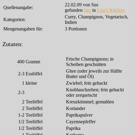
22.02.09 von Sus
Quellenangabe:
gefunden
hier
in
Lisa’s Kitchen
Curry, Champignon, Vegetarisch,
Kategorien:
Indien
Mengenangaben für:
3 Portionen
Zutaten:
Frische Champignons; in
400
Gramm
Scheiben geschnitten
Ghee (oder jeweils zur Hälfte
2-3
Esslöffel
Butter und Öl)
1
kleine
Zwiebel; fein gehackt
Knoblauchzehen; fein gehackt
2-3
oder zerquetscht
2
Teelöffel
Kreuzkümmel; gemahlen
2
Teelöffel
Koriander
1-2
Teelöffel
Paprikapulver
1/2
Teelöffel
Cayennepfeffer
1/2
Teelöffel
Paprika
1
Teelöffel
Kurkuma