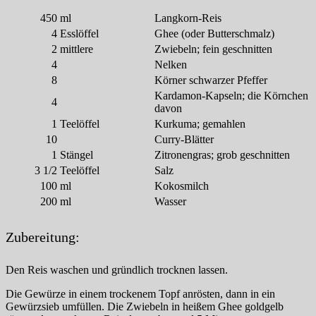
450
ml
Langkorn-Reis
4
Esslöffel
Ghee (oder Butterschmalz)
2
mittlere
Zwiebeln; fein geschnitten
4
Nelken
8
Körner schwarzer Pfeffer
Kardamon-Kapseln; die Körnchen
4
davon
1
Teelöffel
Kurkuma; gemahlen
10
Curry-Blätter
1
Stängel
Zitronengras; grob geschnitten
3 1/2
Teelöffel
Salz
100
ml
Kokosmilch
200
ml
Wasser
Zubereitung:
Den Reis waschen und gründlich trocknen lassen.
Die Gewürze in einem trockenem Topf anrösten, dann in ein
Gewürzsieb umfüllen. Die Zwiebeln in heißem Ghee goldgelb