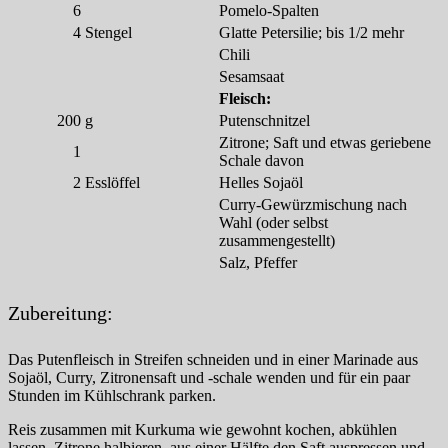
6
Pomelo-Spalten
4
Stengel
Glatte Petersilie; bis 1/2 mehr
Chili
Sesamsaat
Fleisch:
200
g
Putenschnitzel
Zitrone; Saft und etwas geriebene
1
Schale davon
2
Esslöffel
Helles Sojaöl
Curry-Gewürzmischung nach
Wahl (oder selbst
zusammengestellt)
Salz, Pfeffer
Zubereitung:
Das Putenfleisch in Streifen schneiden und in einer Marinade aus
Sojaöl, Curry, Zitronensaft und -schale wenden und für ein paar
Stunden im Kühlschrank parken.
Reis zusammen mit Kurkuma wie gewohnt kochen, abkühlen
lassen. Zitrone halbieren, aus einer Hälfte den Saft auspressen und