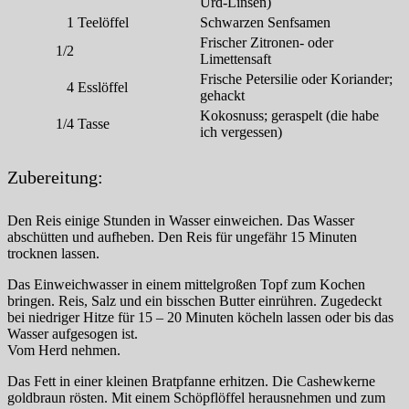
Urd-Linsen)
1
Teelöffel
Schwarzen Senfsamen
Frischer Zitronen- oder
1/2
Limettensaft
Frische Petersilie oder Koriander;
4
Esslöffel
gehackt
Kokosnuss; geraspelt (die habe
1/4
Tasse
ich vergessen)
Zubereitung:
Den Reis einige Stunden in Wasser einweichen. Das Wasser
abschütten und aufheben. Den Reis für ungefähr 15 Minuten
trocknen lassen.
Das Einweichwasser in einem mittelgroßen Topf zum Kochen
bringen. Reis, Salz und ein bisschen Butter einrühren. Zugedeckt
bei niedriger Hitze für 15 – 20 Minuten köcheln lassen oder bis das
Wasser aufgesogen ist.
Vom Herd nehmen.
Das Fett in einer kleinen Bratpfanne erhitzen. Die Cashewkerne
goldbraun rösten. Mit einem Schöpflöffel herausnehmen und zum