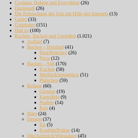
Cooking, Baking and Everything
(26)
Darmstadt
(26)
Die Erforschung des Ichs mit Hilfe des Internets
(13)
Getier
(33)
Grünfutter
(151)
Halt so
(100)
Kochen, Backen und Genießen
(1.021)
Auflauf
(7)
Backen – Herzhaft
(41)
Brot/Brötchen
(26)
Pizza
(12)
Backen – Süß
(170)
Kuchen
(58)
Muffin/Kleingebäck
(51)
Plätzchen
(59)
Beilage
(60)
Gemüse
(19)
Kartoffeln
(9)
Nudeln
(14)
Reis
(4)
Büro
(24)
Dessert
(37)
Eis
(5)
Konfekt/Praline
(14)
Dip/Aufstrich/Würzsauce
(45)