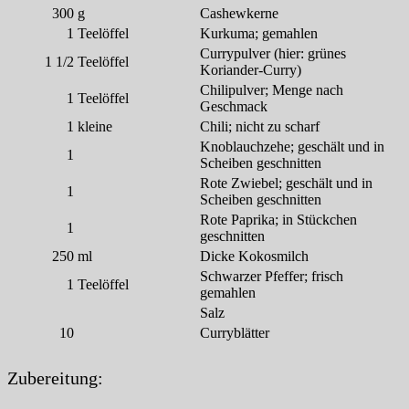
300
g
Cashewkerne
1
Teelöffel
Kurkuma; gemahlen
Currypulver (hier: grünes
1 1/2
Teelöffel
Koriander-Curry)
Chilipulver; Menge nach
1
Teelöffel
Geschmack
1
kleine
Chili; nicht zu scharf
Knoblauchzehe; geschält und in
1
Scheiben geschnitten
Rote Zwiebel; geschält und in
1
Scheiben geschnitten
Rote Paprika; in Stückchen
1
geschnitten
250
ml
Dicke Kokosmilch
Schwarzer Pfeffer; frisch
1
Teelöffel
gemahlen
Salz
10
Curryblätter
Zubereitung: