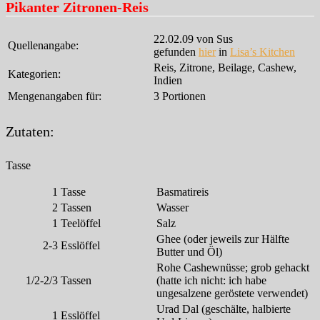
Pikanter Zitronen-Reis
22.02.09 von Sus
Quellenangabe:
gefunden
hier
in
Lisa’s Kitchen
Reis, Zitrone, Beilage, Cashew,
Kategorien:
Indien
Mengenangaben für:
3 Portionen
Zutaten:
Tasse
1
Tasse
Basmatireis
2
Tassen
Wasser
1
Teelöffel
Salz
Ghee (oder jeweils zur Hälfte
2-3
Esslöffel
Butter und Öl)
Rohe Cashewnüsse; grob gehackt
1/2-2/3
Tassen
(hatte ich nicht: ich habe
ungesalzene geröstete verwendet)
Urad Dal (geschälte, halbierte
1
Esslöffel