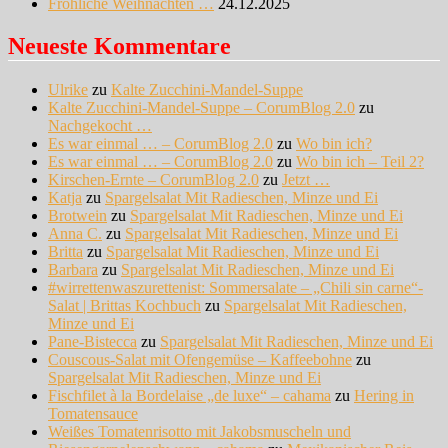
Fröhliche Weihnachten …
24.12.2025
Neueste Kommentare
Ulrike
zu
Kalte Zucchini-Mandel-Suppe
Kalte Zucchini-Mandel-Suppe – CorumBlog 2.0
zu
Nachgekocht …
Es war einmal … – CorumBlog 2.0
zu
Wo bin ich?
Es war einmal … – CorumBlog 2.0
zu
Wo bin ich – Teil 2?
Kirschen-Ernte – CorumBlog 2.0
zu
Jetzt …
Katja
zu
Spargelsalat Mit Radieschen, Minze und Ei
Brotwein
zu
Spargelsalat Mit Radieschen, Minze und Ei
Anna C.
zu
Spargelsalat Mit Radieschen, Minze und Ei
Britta
zu
Spargelsalat Mit Radieschen, Minze und Ei
Barbara
zu
Spargelsalat Mit Radieschen, Minze und Ei
#wirrettenwaszurettenist: Sommersalate – „Chili sin carne“-
Salat | Brittas Kochbuch
zu
Spargelsalat Mit Radieschen,
Minze und Ei
Pane-Bistecca
zu
Spargelsalat Mit Radieschen, Minze und Ei
Couscous-Salat mit Ofengemüse – Kaffeebohne
zu
Spargelsalat Mit Radieschen, Minze und Ei
Fischfilet à la Bordelaise „de luxe“ – cahama
zu
Hering in
Tomatensauce
Weißes Tomatenrisotto mit Jakobsmuscheln und