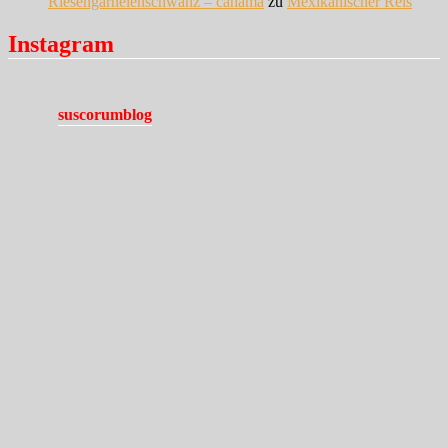
Riesengarnelenschwanz – cahama
zu
Mexikanischer Reis
Instagram
suscorumblog