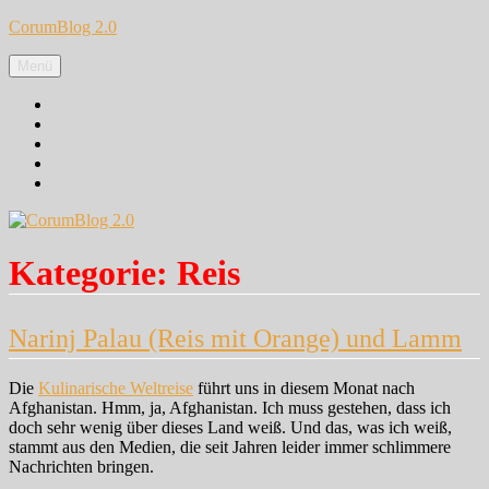
Zum
CorumBlog 2.0
Inhalt
springen
Menü
Facebook
Instagram
Pinterest
Google+
Twitter
Kategorie:
Reis
Narinj Palau (Reis mit Orange) und Lamm
Die
Kulinarische Weltreise
führt uns in diesem Monat nach
Afghanistan. Hmm, ja, Afghanistan. Ich muss gestehen, dass ich
doch sehr wenig über dieses Land weiß. Und das, was ich weiß,
stammt aus den Medien, die seit Jahren leider immer schlimmere
Nachrichten bringen.