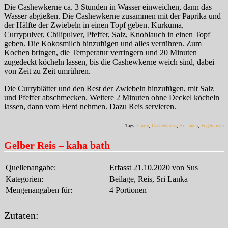
Die Cashewkerne ca. 3 Stunden in Wasser einweichen, dann das
Wasser abgießen. Die Cashewkerne zusammen mit der Paprika und
der Hälfte der Zwiebeln in einen Topf geben. Kurkuma,
Currypulver, Chilipulver, Pfeffer, Salz, Knoblauch in einen Topf
geben. Die Kokosmilch hinzufügen und alles verrühren. Zum
Kochen bringen, die Temperatur verringern und 20 Minuten
zugedeckt köcheln lassen, bis die Cashewkerne weich sind, dabei
von Zeit zu Zeit umrühren.
Die Curryblätter und den Rest der Zwiebeln hinzufügen, mit Salz
und Pfeffer abschmecken. Weitere 2 Minuten ohne Deckel köcheln
lassen, dann vom Herd nehmen. Dazu Reis servieren.
Tags:
Curry
,
Cashewnuss
,
Sri lanka
,
Vegetarisch
Gelber Reis – kaha bath
Quellenangabe:
Erfasst 21.10.2020 von Sus
Kategorien:
Beilage, Reis, Sri Lanka
Mengenangaben für:
4 Portionen
Zutaten: