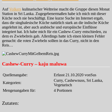
mit
Orange)
Auf
Volkers
kulinarischer Weltreise macht die Gruppe diesen Monat
und
Station in Sri Lanka. Zugegebenermaßen habe ich mich mit dieser
Lamm
Küche noch nie beschäftigt. Eine kurze Suche im Internet ergab,
dass die singhalesische Küche natürlich stark an die indische Küche
angelehnt ist, aber auch arabische und europäische Einflüsse
integriert hat. Ich habe mich für ein Cashew-Curry entschieden, zu
dem es Zwiebelreis gab. Allerdings hatte ich einen kleinen Fehler
gemacht: die roten Zwiebeln sollten in das Curry, nicht in den
Reis…
Cashew-Curry – kaju maluwa
Quellenangabe:
Erfasst 21.10.2020 vonSus
Curry, Cashewnuss, Sri Lanka,
Kategorien:
Vegetarisch
Mengenangaben für:
4 Portionen
Zutaten: