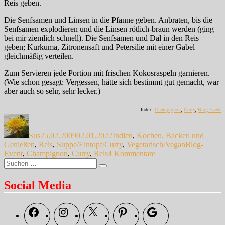
Reis geben.
Die Senfsamen und Linsen in die Pfanne geben. Anbraten, bis die
Senfsamen explodieren und die Linsen rötlich-braun werden (ging
bei mir ziemlich schnell). Die Senfsamen und Dal in den Reis
geben; Kurkuma, Zitronensaft und Petersilie mit einer Gabel
gleichmäßig verteilen.
Zum Servieren jede Portion mit frischen Kokosraspeln garnieren.
(Wie schon gesagt: Vergessen, hätte sich bestimmt gut gemacht, war
aber auch so sehr, sehr lecker.)
Index:
Champignon
,
Curry
,
Blog-Event
Autor
Veröffentlicht
Kategorien
am
Sus
25.02.2009
02.01.2022
Indien
,
Kochen, Backen und
Schlagwörte
Genießen
,
Reis
,
Suppe/Eintopf/Curry
,
Vegetarisch/Vegan
Blog-
zu
Event
,
Champignon
,
Curry
,
Reis
4 Kommentare
Suche
Champignons
Suchen
nach:
revisited
…
Social Media
Facebook
Instagram
X
Pinterest
Google