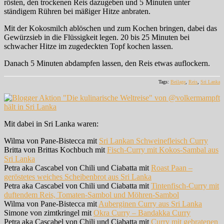
rösten, den trockenen Reis dazugeben und 5 Minuten unter
ständigem Rühren bei mäßiger Hitze anbraten.
Mit der Kokosmilch ablöschen und zum Kochen bringen, dabei das
Gewürzsieb in die Flüssigkeit legen. 20 bis 25 Minuten bei
schwacher Hitze im zugedeckten Topf kochen lassen.
Danach 5 Minuten abdampfen lassen, den Reis etwas auflockern.
Tags:
Beilage
,
Reis
,
Sri Lanka
Mit dabei in Sri Lanka waren:
Wilma von Pane-Bistecca mit
Sri Lankan Schweinefleisch Curry
Britta von Brittas Kochbuch mit
Fisch-Curry mit Kokos-Sambal aus
Sri Lanka
Petra aka Cascabel von Chili und Ciabatta mit
Roast Paan –
geröstetes weiches Scheibenbrot aus Sri Lanka
Petra aka Cascabel von Chili und Ciabatta mit
Tintenfisch-Curry mit
duftendem Reis, Tomaten-Sambol und Möhren-Sambol
Wilma von Pane-Bistecca mit
Auberginen Curry aus Sri Lanka
Simone von zimtkringel mit
Okra Curry – Bandakka Curry
Petra aka Cascabel von Chili und Ciabatta mit
Curry mit gebratenen