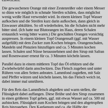
Die gewaschenen Orange mit einer Zestenreißer oder einem Messer
so dünn wie möglich in schmale Streifen schälen, dass möglichst
wenig weiße Haut verwendet wird. In einem kleinen Topf Wasser
aufkochen und die Streifen kurz darin aufkochen, dann gleich in
Eiswasser abkühlen. So oft wiederholen, bis die Schalen nicht mehr
bitter sind. (Ich hatte nur Blutorangen im Haus, deren Schalen
erstaunlich wenig bitter waren.) Die geschälten Orangen vorsichtig
auspressen. In einem kleinen Topf Orangensaft (ggf. mit Wasser
aufgefüllt) mit dem Zucker zum Kochen bringen. Orangenschalen,
Mandeln und Pistazien hinzufügen und ca. 5 Minuten kochen
lassen. Schalen und Nüsse herausnehmen und den Sirup mit Safran
und Rosenwasser erneut für ca. 3 Minuten köcheln lassen.
Parallel dazu in einem mittleren Topf das Öl erhitzen und die
Zwiebelwürfel darin anschwitzen. Das Fleisch zugeben und unter
Rühren von allen Seiten anbraten. Lammfond zugießen, mit Salz
und Pfeffer würzen und köcheln lassen, bis das Fleisch weich ist,
dabei immer mal umrühren.
Für den Reis das Lammfleisch abgießen und warm stellen, die
Flüssigkeit dabei auffangen. Diese Brühe und den Sirup zusammen
in einen größeren Topf geben, ggf. mit etwas Wasser auf ca. 500 ml
aufstocken. Flüssigkeit zum Kochen bringen und den abgetropften
Reis hinzugeben. Den Kardamom und ca. die Hälfte der