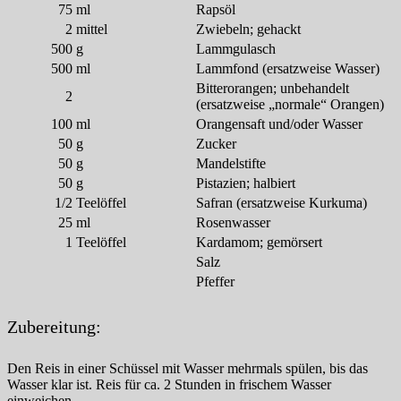
75
ml
Rapsöl
2
mittel
Zwiebeln; gehackt
500
g
Lammgulasch
500
ml
Lammfond (ersatzweise Wasser)
Bitterorangen; unbehandelt
2
(ersatzweise „normale“ Orangen)
100
ml
Orangensaft und/oder Wasser
50
g
Zucker
50
g
Mandelstifte
50
g
Pistazien; halbiert
1/2
Teelöffel
Safran (ersatzweise Kurkuma)
25
ml
Rosenwasser
1
Teelöffel
Kardamom; gemörsert
Salz
Pfeffer
Zubereitung:
Den Reis in einer Schüssel mit Wasser mehrmals spülen, bis das
Wasser klar ist. Reis für ca. 2 Stunden in frischem Wasser
einweichen.