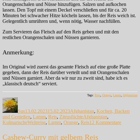
Orangenschalen und Nüsse hinzufügen. Salzen und aufkochen
lassen. Den Topf mit einem Deckel verschließen und für ca. 20
Minuten bei schwacher Hitze köcheln lassen, bis der Reis weich ist.
Gelegentlich umrühren und, wenn nötig, Wasser nachfüllen.
Zum Servieren das Fleisch auf den Reis geben und mit den
restlichen Orangenschalen und Nüssen garnieren.
Anmerkung:
Im Original wird zuerst das gesamte Fleisch auf eine große Platte
gegeben, dann der Reis darüber verteilt und mit Orangenschalen
und Nüssen garniert. Aber da wir nur zu zweit sind, habe ich es
„klassisch deutsch“ serviert.
Tags:
Reis
,
Orange
,
Lamm
,
Afghanistan
Autor
Veröffentlicht
Kategorien
am
Sus
13.02.2023
15.02.2023
Afghanistan
,
Kochen, Backen
Schlagwörter
und Genießen
,
Lamm
,
Reis
,
Zitrusfüchte
Afghanistan
,
zu
KulinarischeWeltreise
,
Lamm
,
Orange
,
Reis
12 Kommentare
Narinj
Palau
Cashew-Curry mit gelbem Reis
(Reis