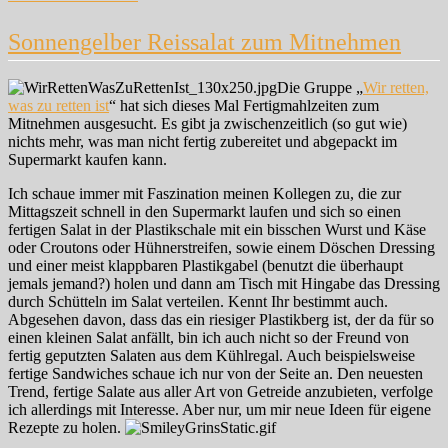
Cashew-
Curry
Sonnengelber Reissalat zum Mitnehmen
mit
gelbem
Reis
Die Gruppe „
Wir retten,
was zu retten ist
“ hat sich dieses Mal Fertigmahlzeiten zum
Mitnehmen ausgesucht. Es gibt ja zwischenzeitlich (so gut wie)
nichts mehr, was man nicht fertig zubereitet und abgepackt im
Supermarkt kaufen kann.
Ich schaue immer mit Faszination meinen Kollegen zu, die zur
Mittagszeit schnell in den Supermarkt laufen und sich so einen
fertigen Salat in der Plastikschale mit ein bisschen Wurst und Käse
oder Croutons oder Hühnerstreifen, sowie einem Döschen Dressing
und einer meist klappbaren Plastikgabel (benutzt die überhaupt
jemals jemand?) holen und dann am Tisch mit Hingabe das Dressing
durch Schütteln im Salat verteilen. Kennt Ihr bestimmt auch.
Abgesehen davon, dass das ein riesiger Plastikberg ist, der da für so
einen kleinen Salat anfällt, bin ich auch nicht so der Freund von
fertig geputzten Salaten aus dem Kühlregal. Auch beispielsweise
fertige Sandwiches schaue ich nur von der Seite an. Den neuesten
Trend, fertige Salate aus aller Art von Getreide anzubieten, verfolge
ich allerdings mit Interesse. Aber nur, um mir neue Ideen für eigene
Rezepte zu holen.