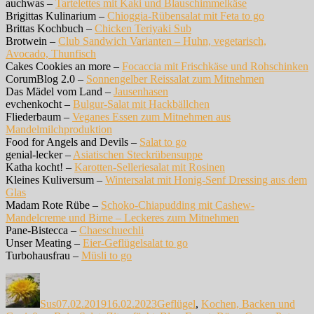
auchwas –
Tartelettes mit Kaki und Blauschimmelkäse
Brigittas Kulinarium –
Chioggia-Rübensalat mit Feta to go
Brittas Kochbuch –
Chicken Teriyaki Sub
Brotwein –
Club Sandwich Varianten – Huhn, vegetarisch,
Avocado, Thunfisch
Cakes Cookies an more –
Focaccia mit Frischkäse und Rohschinken
CorumBlog 2.0 –
Sonnengelber Reissalat zum Mitnehmen
Das Mädel vom Land –
Jausenhasen
evchenkocht –
Bulgur-Salat mit Hackbällchen
Fliederbaum –
Veganes Essen zum Mitnehmen aus
Mandelmilchproduktion
Food for Angels and Devils –
Salat to go
genial-lecker –
Asiatischen Steckrübensuppe
Katha kocht! –
Karotten-Selleriesalat mit Rosinen
Kleines Kuliversum –
Wintersalat mit Honig-Senf Dressing aus dem
Glas
Madam Rote Rübe –
Schoko-Chiapudding mit Cashew-
Mandelcreme und Birne – Leckeres zum Mitnehmen
Pane-Bistecca –
Chaeschuechli
Unser Meating –
Eier-Geflügelsalat to go
Turbohausfrau –
Müsli to go
Autor
Veröffentlicht
Kategorien
am
Sus
07.02.2019
16.02.2023
Geflügel
,
Kochen, Backen und