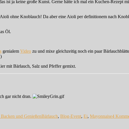
s ist ja keine große Kunst. Gerne hätte ich mal ein Kuchen-Rezept mit
: Aioli ohne Knoblauch! Da aber eine Aioli per definitionem nach Kno
as Öl.
s
genialem
Video
zu und mixe gleichzeitig noch ein paar Bärlauchblätte
)
ier mit Bärlauch, Salz und Pfeffer gemixt.
h gar nicht dran.
Schlagwörter
 Backen und Genießen
Bärlauch
,
Blog-Event
,
Ei
,
Mayonnaise
4 Komme