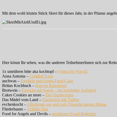
Mit dem wohl letzten Stück Skrei für dieses Jahr, in der Pfanne ange
Hier könnt Ihr sehen, was die anderen TeilnehmerInnen sich zur Rett
1x umrühren bitte aka kochtopf –
Fettuccine Pop-Ei
Anna Antonia –
Coddled Eggs
auchwas –
Eierlikör und Angel-Food-Cake
Brittas Kochbuch –
Huevos Rancheros
Brotwein –
Eiersalat mit Speck – ein herzhafter Aufstrich
Cakes Cookies an more –
Eier-Sandwiches
Das Mädel vom Land –
Eiaufstrich mit Topfen
evchenkocht –
Allerbester one and only Eiersalat meiner Mama
Fliederbaum –
Gefüllte Eier
Food for Angels and Devils –
pochiertes Ei auf Brötchen