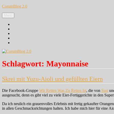
Zum
CorumBlog 2.0
Inhalt
springen
Menü
Facebook
Instagram
Pinterest
Google+
Twitter
Schlagwort:
Mayonnaise
Skrei mit Yuzu-Aioli und gefüllten Eiern
Die Facebook-Gruppe
Wir Retten Was Zu Retten Ist
, die von
Susi
un
ausgesucht, denn es gibt viel zu viele Eier-Fertiggerichte in den Sup
Da ich neulich ein grauenvolles Erlebnis mit fertig gekaufter Orange
in allen Geschmacksrichtungen halten. Ich habe mich hier für eine 