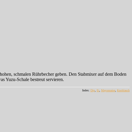
nen hohen, schmalen Rührbecher geben. Den Stabmixer auf dem Boden
was Yuzu-Schale bestreut servieren.
Index:
Dip
,
Ei
,
Mayonnaise
,
Knoblauch