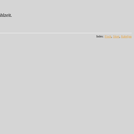
hlzeit.
Index:
Fisch
,
Skrei
,
Kabeljau