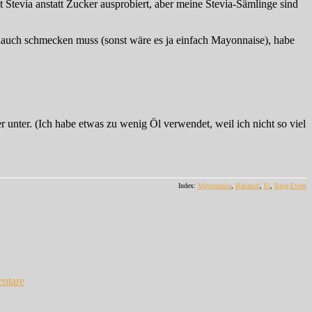
 Stevia anstatt Zucker ausprobiert, aber meine Stevia-Sämlinge sind
blauch schmecken muss (sonst wäre es ja einfach Mayonnaise), habe
r unter. (Ich habe etwas zu wenig Öl verwendet, weil ich nicht so viel
Index:
Mayonnaise
,
Bärlauch
,
Ei
,
Blog-Event
zu
Doppel-
ntare
Ohne