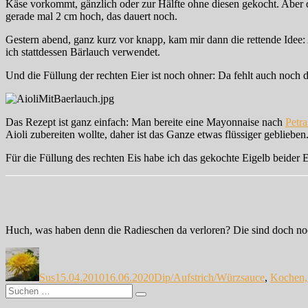
Käse vorkommt, gänzlich oder zur Hälfte ohne diesen gekocht. Aber da
gerade mal 2 cm hoch, das dauert noch.
Gestern abend, ganz kurz vor knapp, kam mir dann die rettende Idee
ich stattdessen Bärlauch verwendet.
Und die Füllung der rechten Eier ist noch ohner: Da fehlt auch noch d
Das Rezept ist ganz einfach: Man bereite eine Mayonnaise nach
Petra
Aioli zubereiten wollte, daher ist das Ganze etwas flüssiger geblieben.
Für die Füllung des rechten Eis habe ich das gekochte Eigelb beider E
Huch, was haben denn die Radieschen da verloren? Die sind doch noc
Autor
Veröffentlicht
Kategorien
am
Sus
15.04.2010
16.06.2020
Dip/Aufstrich/Würzsauce
,
Kochen,
Suche
Suchen
nach: