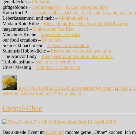
genial-lecker –
Eiertartar
giftigeblonde –
Geburtstags Ei – Ei Lachsforellen Salat
Katha kocht! –
Eiersalat selber machen – die leichte Variante mit Jogh
Leberkassemmel und mehr –
Möhrenkuchen
Madam Rote Rübe –
Eiersalat mit Rote Bete und Senf-Dill-Creme
magentratzerl –
Chinesische Tee-Eier
Münchner Küche –
Klassischer Eiersalat
our food creations –
Ei im Glas
Schmeckt nach mehr –
Eiersalat mit Kräutern
Summsis Hobbyküche –
Eiercreme – Geburtstagsrettung
The Apricot Lady –
Eierspeisbrot und andere Ideen mit Ei
Turbohausfrau –
Salat mit Eierstreifen
Unser Meating –
Schinken-Ei-Sandwich
Autor
Veröffentlicht
Kategorien
am
Sus
17.03.2018
16.02.2023
Dip/Aufstrich/Würzsauce
,
Fisch
,
K
zu
WirRettenWasZuRettenIst
19 Kommentare
Skrei
mit
Doppel-Ohne
Yuzu-
Aioli
und
gefüllten
Eiern
Das aktuelle Event im
Kochtopf
möchte gerne „Ohne“ kochen. Ich mus