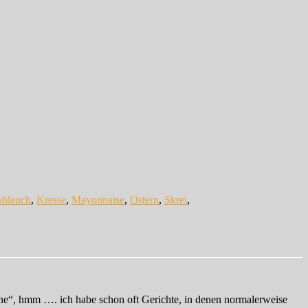
blauch
,
Kresse
,
Mayonnaise
,
Ostern
,
Skrei
,
ne“, hmm …. ich habe schon oft Gerichte, in denen normalerweise