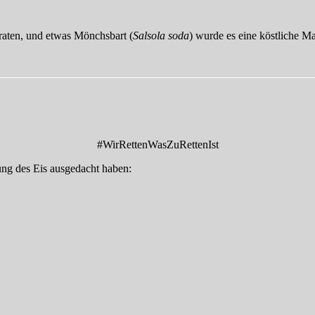
braten, und etwas Mönchsbart (
Salsola soda
) wurde es eine köstliche Ma
#WirRettenWasZuRettenIst
ung des Eis ausgedacht haben: