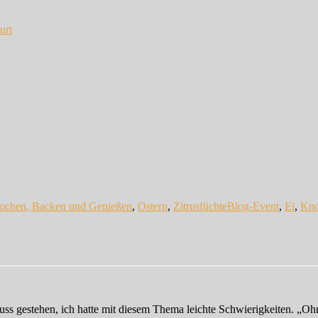
urt
Schlagwörter
ochen, Backen und Genießen
,
Ostern
,
Zitrusfüchte
Blog-Event
,
Ei
,
Kno
s gestehen, ich hatte mit diesem Thema leichte Schwierigkeiten. „Oh