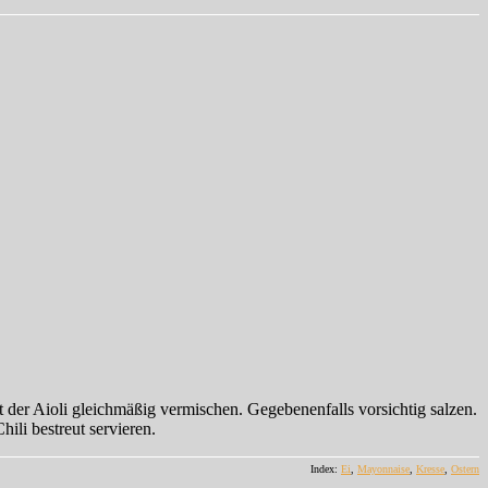
 der Aioli gleichmäßig vermischen. Gegebenenfalls vorsichtig salzen.
ili bestreut servieren.
Index:
Ei
,
Mayonnaise
,
Kresse
,
Ostern