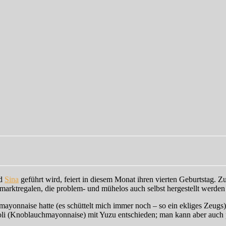
d
Sina
geführt wird, feiert in diesem Monat ihren vierten Geburtstag. Z
ermarktregalen, die problem- und mühelos auch selbst hergestellt werde
nmayonnaise hatte (es schüttelt mich immer noch – so ein ekliges Zeug
Aioli (Knoblauchmayonnaise) mit Yuzu entschieden; man kann aber auch 