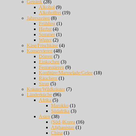
Getränk
(28)
Alkohol
(9)
Alkoholfrei
(19)
Jahreszeiten
(8)
Frühling
(1)
Herbst
(4)
Sommer
(1)
Winter
(2)
Käse/Frischkäse
(4)
Konservieren
(48)
Dörren
(7)
Einkochen
(3)
Fermentieren
(9)
Konfitüre/Marmelade/Gelee
(18)
Räuchern
(1)
Sirup
(5)
Kräuter/Wildkräuter
(7)
Länderküche
(96)
Afrika
(5)
Marokko
(1)
Südafrika
(3)
Asien
(38)
(Süd-)Korea
(16)
Afghanistan
(1)
China
(1)