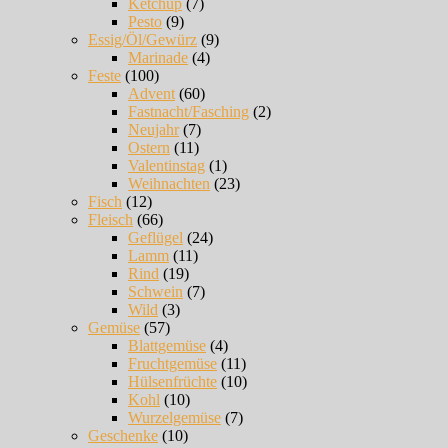
Ketchup
(7)
Pesto
(9)
Essig/Öl/Gewürz
(9)
Marinade
(4)
Feste
(100)
Advent
(60)
Fastnacht/Fasching
(2)
Neujahr
(7)
Ostern
(11)
Valentinstag
(1)
Weihnachten
(23)
Fisch
(12)
Fleisch
(66)
Geflügel
(24)
Lamm
(11)
Rind
(19)
Schwein
(7)
Wild
(3)
Gemüse
(57)
Blattgemüse
(4)
Fruchtgemüse
(11)
Hülsenfrüchte
(10)
Kohl
(10)
Wurzelgemüse
(7)
Geschenke
(10)