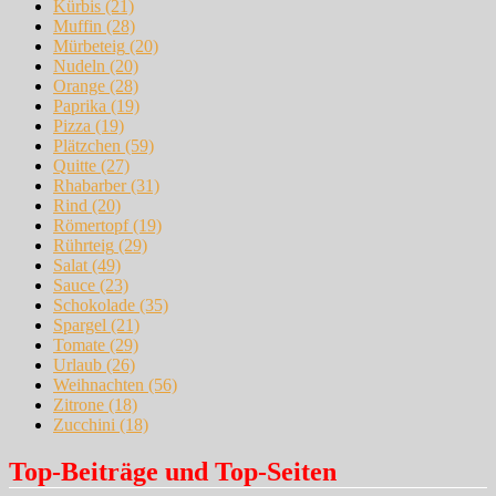
Kürbis
(21)
Muffin
(28)
Mürbeteig
(20)
Nudeln
(20)
Orange
(28)
Paprika
(19)
Pizza
(19)
Plätzchen
(59)
Quitte
(27)
Rhabarber
(31)
Rind
(20)
Römertopf
(19)
Rührteig
(29)
Salat
(49)
Sauce
(23)
Schokolade
(35)
Spargel
(21)
Tomate
(29)
Urlaub
(26)
Weihnachten
(56)
Zitrone
(18)
Zucchini
(18)
Top-Beiträge und Top-Seiten