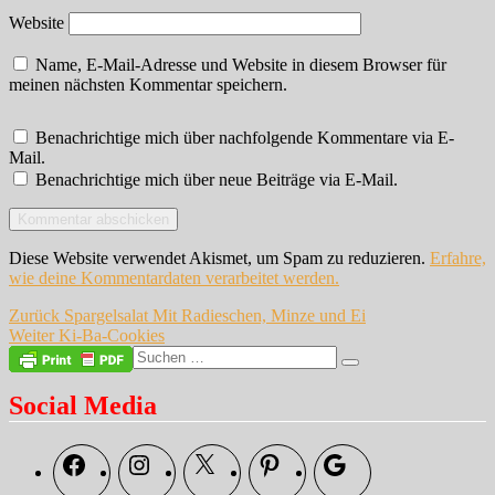
Website
Name, E-Mail-Adresse und Website in diesem Browser für
meinen nächsten Kommentar speichern.
Benachrichtige mich über nachfolgende Kommentare via E-
Mail.
Benachrichtige mich über neue Beiträge via E-Mail.
Diese Website verwendet Akismet, um Spam zu reduzieren.
Erfahre,
wie deine Kommentardaten verarbeitet werden.
Beitragsnavigation
Vorheriger
Zurück
Spargelsalat Mit Radieschen, Minze und Ei
Nächster
Beitrag:
Weiter
Ki-Ba-Cookies
Beitrag:
Suche
Suchen
nach:
Social Media
Facebook
Instagram
X
Pinterest
Google