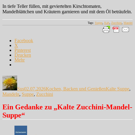
In tiefe Teller füllen, mit geviertelten Kirschtomaten,
Mandelblättchen und Kräutern garnieren und mit dem Öl beträufeln.
Tags:
Suppe
,
Kalt
,
Zucchini
,
Mandel
Facebook
X
Pinterest
Drucken
Mehr
Autor
Veröffentlicht
Kategorien
Schlagwörter
am
Sus
02.07.2026
Kochen, Backen und Genießen
Kalte Suppe
,
Mandeln
,
Suppe
,
Zucchini
Ein Gedanke zu „Kalte Zucchini-Mandel-
Suppe“