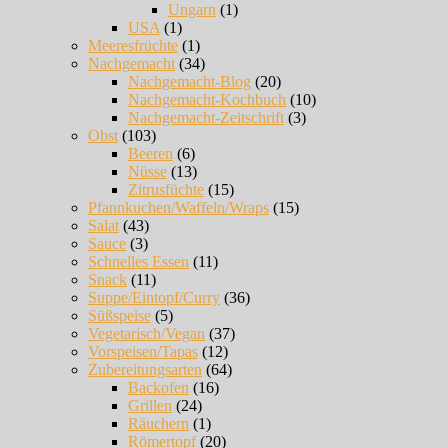
Ungarn
(1)
USA
(1)
Meeresfrüchte
(1)
Nachgemacht
(34)
Nachgemacht-Blog
(20)
Nachgemacht-Kochbuch
(10)
Nachgemacht-Zeitschrift
(3)
Obst
(103)
Beeren
(6)
Nüsse
(13)
Zitrusfüchte
(15)
Pfannkuchen/Waffeln/Wraps
(15)
Salat
(43)
Sauce
(3)
Schnelles Essen
(11)
Snack
(11)
Suppe/Eintopf/Curry
(36)
Süßspeise
(5)
Vegetarisch/Vegan
(37)
Vorspeisen/Tapas
(12)
Zubereitungsarten
(64)
Backofen
(16)
Grillen
(24)
Räuchern
(1)
Römertopf
(20)