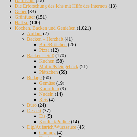
Darmstadt
(26)
Die Erforschung des Ichs mit Hilfe des Internets
(13)
Getier
(33)
Grünfutter
(151)
Halt so
(100)
Kochen, Backen und Genießen
(1.021)
Auflauf
(7)
Backen – Herzhaft
(41)
Brot/Brötchen
(26)
Pizza
(12)
Backen – Süß
(170)
Kuchen
(58)
Muffin/Kleingebäck
(51)
Plätzchen
(59)
Beilage
(60)
Gemüse
(19)
Kartoffeln
(9)
Nudeln
(14)
Reis
(4)
Büro
(24)
Dessert
(37)
Eis
(5)
Konfekt/Praline
(14)
Dip/Aufstrich/Würzsauce
(45)
Chutney
(4)