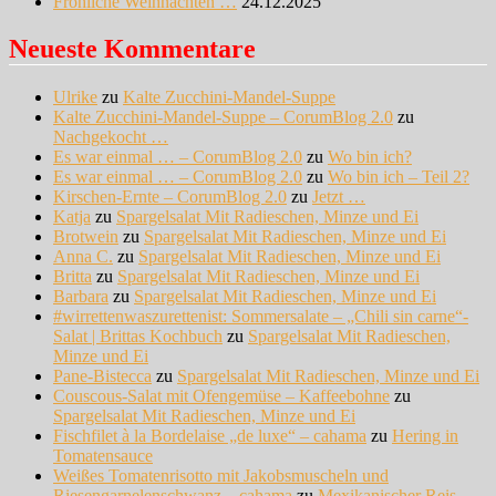
Fröhliche Weihnachten …
24.12.2025
Neueste Kommentare
Ulrike
zu
Kalte Zucchini-Mandel-Suppe
Kalte Zucchini-Mandel-Suppe – CorumBlog 2.0
zu
Nachgekocht …
Es war einmal … – CorumBlog 2.0
zu
Wo bin ich?
Es war einmal … – CorumBlog 2.0
zu
Wo bin ich – Teil 2?
Kirschen-Ernte – CorumBlog 2.0
zu
Jetzt …
Katja
zu
Spargelsalat Mit Radieschen, Minze und Ei
Brotwein
zu
Spargelsalat Mit Radieschen, Minze und Ei
Anna C.
zu
Spargelsalat Mit Radieschen, Minze und Ei
Britta
zu
Spargelsalat Mit Radieschen, Minze und Ei
Barbara
zu
Spargelsalat Mit Radieschen, Minze und Ei
#wirrettenwaszurettenist: Sommersalate – „Chili sin carne“-
Salat | Brittas Kochbuch
zu
Spargelsalat Mit Radieschen,
Minze und Ei
Pane-Bistecca
zu
Spargelsalat Mit Radieschen, Minze und Ei
Couscous-Salat mit Ofengemüse – Kaffeebohne
zu
Spargelsalat Mit Radieschen, Minze und Ei
Fischfilet à la Bordelaise „de luxe“ – cahama
zu
Hering in
Tomatensauce
Weißes Tomatenrisotto mit Jakobsmuscheln und
Riesengarnelenschwanz – cahama
zu
Mexikanischer Reis