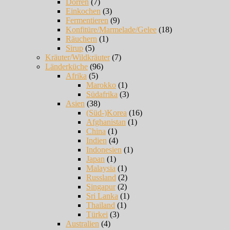
Dörren
(7)
Einkochen
(3)
Fermentieren
(9)
Konfitüre/Marmelade/Gelee
(18)
Räuchern
(1)
Sirup
(5)
Kräuter/Wildkräuter
(7)
Länderküche
(96)
Afrika
(5)
Marokko
(1)
Südafrika
(3)
Asien
(38)
(Süd-)Korea
(16)
Afghanistan
(1)
China
(1)
Indien
(4)
Indonesien
(1)
Japan
(1)
Malaysia
(1)
Russland
(2)
Singapur
(2)
Sri Lanka
(1)
Thailand
(1)
Türkei
(3)
Australien
(4)