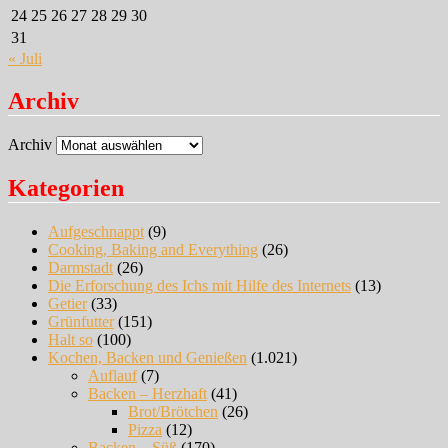
24
25
26
27
28
29
30
31
« Juli
Archiv
Archiv
Kategorien
Aufgeschnappt
(9)
Cooking, Baking and Everything
(26)
Darmstadt
(26)
Die Erforschung des Ichs mit Hilfe des Internets
(13)
Getier
(33)
Grünfutter
(151)
Halt so
(100)
Kochen, Backen und Genießen
(1.021)
Auflauf
(7)
Backen – Herzhaft
(41)
Brot/Brötchen
(26)
Pizza
(12)
Backen – Süß
(170)