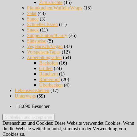
Zitrusfüchte
(15)
Pfannkuchen/Waffeln/Wraps
(15)
Salat
(43)
Sauce
(3)
Schnelles Essen
(11)
Snack
(11)
Suppe/Eintopf/Curry
(36)
Süßspeise
(5)
Vegetarisch/Vegan
(37)
Vorspeisen/Tapas
(12)
Zubereitungsarten
(64)
Backofen
(16)
Grillen
(24)
Räuchern
(1)
Römertopf
(20)
Überbacken
(4)
Lebensweisheiten
(17)
Unterwegs
(59)
118.690 Besucher
Datenschutz und Cookies: Diese Website verwendet Cookies. Wenn
du die Website weiterhin nutzt, stimmst du der Verwendung von
Cookies zu.