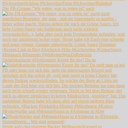
Die FB-Gruppe "Wir retten, was zu retten ist" such
Südafrikanische #Hertzoggies Kennt Ihr das? Da su
#BodoWartke und #MelanieHaupt in #Antigone in #Dre
Heute gab's bei unserem Bäcker Weißwurst-Kreppel m