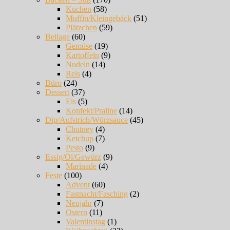
Kuchen
(58)
Muffin/Kleingebäck
(51)
Plätzchen
(59)
Beilage
(60)
Gemüse
(19)
Kartoffeln
(9)
Nudeln
(14)
Reis
(4)
Büro
(24)
Dessert
(37)
Eis
(5)
Konfekt/Praline
(14)
Dip/Aufstrich/Würzsauce
(45)
Chutney
(4)
Ketchup
(7)
Pesto
(9)
Essig/Öl/Gewürz
(9)
Marinade
(4)
Feste
(100)
Advent
(60)
Fastnacht/Fasching
(2)
Neujahr
(7)
Ostern
(11)
Valentinstag
(1)