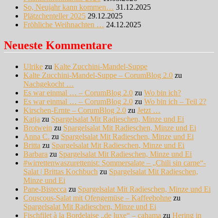
So, Neujahr kann kommen…
31.12.2025
Plätzchenteller 2025
29.12.2025
Fröhliche Weihnachten …
24.12.2025
Neueste Kommentare
Ulrike
zu
Kalte Zucchini-Mandel-Suppe
Kalte Zucchini-Mandel-Suppe – CorumBlog 2.0
zu
Nachgekocht …
Es war einmal … – CorumBlog 2.0
zu
Wo bin ich?
Es war einmal … – CorumBlog 2.0
zu
Wo bin ich – Teil 2?
Kirschen-Ernte – CorumBlog 2.0
zu
Jetzt …
Katja
zu
Spargelsalat Mit Radieschen, Minze und Ei
Brotwein
zu
Spargelsalat Mit Radieschen, Minze und Ei
Anna C.
zu
Spargelsalat Mit Radieschen, Minze und Ei
Britta
zu
Spargelsalat Mit Radieschen, Minze und Ei
Barbara
zu
Spargelsalat Mit Radieschen, Minze und Ei
#wirrettenwaszurettenist: Sommersalate – „Chili sin carne“-
Salat | Brittas Kochbuch
zu
Spargelsalat Mit Radieschen,
Minze und Ei
Pane-Bistecca
zu
Spargelsalat Mit Radieschen, Minze und Ei
Couscous-Salat mit Ofengemüse – Kaffeebohne
zu
Spargelsalat Mit Radieschen, Minze und Ei
Fischfilet à la Bordelaise „de luxe“ – cahama
zu
Hering in