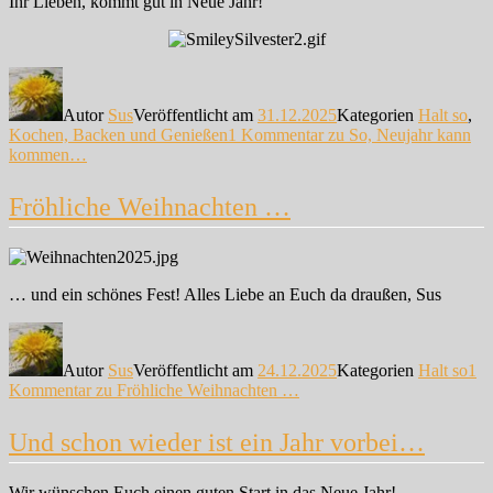
Ihr Lieben, kommt gut in Neue Jahr!
Autor
Sus
Veröffentlicht am
31.12.2025
Kategorien
Halt so
,
Kochen, Backen und Genießen
1 Kommentar
zu So, Neujahr kann
kommen…
Fröhliche Weihnachten …
… und ein schönes Fest! Alles Liebe an Euch da draußen, Sus
Autor
Sus
Veröffentlicht am
24.12.2025
Kategorien
Halt so
1
Kommentar
zu Fröhliche Weihnachten …
Und schon wieder ist ein Jahr vorbei…
Wir wünschen Euch einen guten Start in das Neue Jahr!