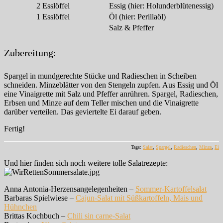
2
Esslöffel
Essig (hier: Holunderblütenessig)
1
Esslöffel
Öl (hier: Perillaöl)
Salz & Pfeffer
Zubereitung:
Spargel in mundgerechte Stücke und Radieschen in Scheiben
schneiden. Minzeblätter von den Stengeln zupfen. Aus Essig und Öl
eine Vinaigrette mit Salz und Pfeffer anrühren. Spargel, Radieschen,
Erbsen und Minze auf dem Teller mischen und die Vinaigrette
darüber verteilen. Das geviertelte Ei darauf geben.
Fertig!
Tags:
Salat
,
Spargel
,
Radieschen
,
Minze
,
Ei
Und hier finden sich noch weitere tolle Salatrezepte:
Anna Antonia-Herzensangelegenheiten –
Sommer-Kartoffelsalat
Barbaras Spielwiese –
Cajun-Salat mit Süßkartoffeln, Mais und
Hühnchen
Brittas Kochbuch –
Chili sin carne-Salat