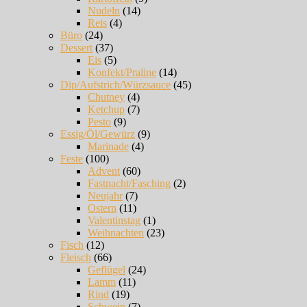
Nudeln
(14)
Reis
(4)
Büro
(24)
Dessert
(37)
Eis
(5)
Konfekt/Praline
(14)
Dip/Aufstrich/Würzsauce
(45)
Chutney
(4)
Ketchup
(7)
Pesto
(9)
Essig/Öl/Gewürz
(9)
Marinade
(4)
Feste
(100)
Advent
(60)
Fastnacht/Fasching
(2)
Neujahr
(7)
Ostern
(11)
Valentinstag
(1)
Weihnachten
(23)
Fisch
(12)
Fleisch
(66)
Geflügel
(24)
Lamm
(11)
Rind
(19)
Schwein
(7)