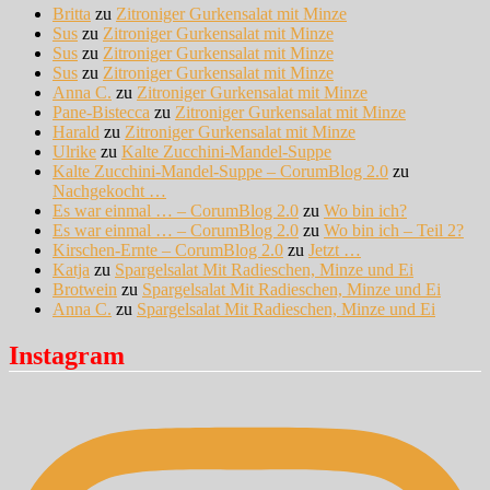
Britta
zu
Zitroniger Gurkensalat mit Minze
Sus
zu
Zitroniger Gurkensalat mit Minze
Sus
zu
Zitroniger Gurkensalat mit Minze
Sus
zu
Zitroniger Gurkensalat mit Minze
Anna C.
zu
Zitroniger Gurkensalat mit Minze
Pane-Bistecca
zu
Zitroniger Gurkensalat mit Minze
Harald
zu
Zitroniger Gurkensalat mit Minze
Ulrike
zu
Kalte Zucchini-Mandel-Suppe
Kalte Zucchini-Mandel-Suppe – CorumBlog 2.0
zu
Nachgekocht …
Es war einmal … – CorumBlog 2.0
zu
Wo bin ich?
Es war einmal … – CorumBlog 2.0
zu
Wo bin ich – Teil 2?
Kirschen-Ernte – CorumBlog 2.0
zu
Jetzt …
Katja
zu
Spargelsalat Mit Radieschen, Minze und Ei
Brotwein
zu
Spargelsalat Mit Radieschen, Minze und Ei
Anna C.
zu
Spargelsalat Mit Radieschen, Minze und Ei
Instagram