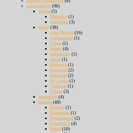
Kräuter/Wildkräuter
(8)
Länderküche
(96)
Afrika
(5)
Marokko
(1)
Südafrika
(3)
Asien
(38)
(Süd-)Korea
(16)
Afghanistan
(1)
China
(1)
Indien
(4)
Indonesien
(1)
Japan
(1)
Malaysia
(1)
Russland
(2)
Singapur
(2)
Sri Lanka
(1)
Thailand
(1)
Türkei
(3)
Australien
(4)
Europa
(48)
Belgien
(1)
Dänemark
(1)
Deutschland
(2)
Frankreich
(4)
Irland
(10)