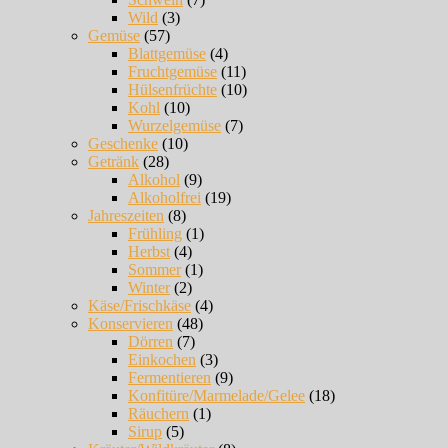
Wild
(3)
Gemüse
(57)
Blattgemüse
(4)
Fruchtgemüse
(11)
Hülsenfrüchte
(10)
Kohl
(10)
Wurzelgemüse
(7)
Geschenke
(10)
Getränk
(28)
Alkohol
(9)
Alkoholfrei
(19)
Jahreszeiten
(8)
Frühling
(1)
Herbst
(4)
Sommer
(1)
Winter
(2)
Käse/Frischkäse
(4)
Konservieren
(48)
Dörren
(7)
Einkochen
(3)
Fermentieren
(9)
Konfitüre/Marmelade/Gelee
(18)
Räuchern
(1)
Sirup
(5)