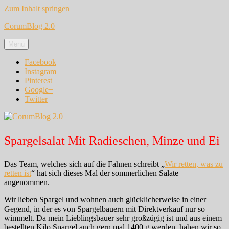
Zum Inhalt springen
CorumBlog 2.0
Menü
Facebook
Instagram
Pinterest
Google+
Twitter
Spargelsalat Mit Radieschen, Minze und Ei
Das Team, welches sich auf die Fahnen schreibt „
Wir retten, was zu
retten ist
“ hat sich dieses Mal der sommerlichen Salate
angenommen.
Wir lieben Spargel und wohnen auch glücklicherweise in einer
Gegend, in der es von Spargelbauern mit Direktverkauf nur so
wimmelt. Da mein Lieblingsbauer sehr großzügig ist und aus einem
bestellten Kilo Spargel auch gern mal 1400 g werden, haben wir so