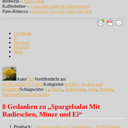
Brotwein –
Nizza Salat
Kaffeebohne –
Couscous-Salat mit Ofengemüse
Pane-Bistecca –
Melonen-Avocado Salat mit Feta
Facebook
X
Pinterest
Drucken
Mehr
Autor
Sus
Veröffentlicht am
05.06.2026
27.07.2026
Kategorien
Kochen, Backen und
Genießen
Schlagwörter
Ei
,
Minze
,
Radieschen
,
Salat
,
Spargel
,
WirRettenWasZuRettenIst
8 Gedanken zu „Spargelsalat Mit
Radieschen, Minze und Ei“
Pingback:
Couscous-Salat mit Ofengemüse – Kaffeebohne