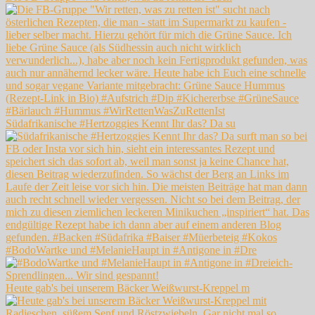
Südafrikanische #Hertzoggies Kennt Ihr das? Da su
#BodoWartke und #MelanieHaupt in #Antigone in #Dre
Heute gab's bei unserem Bäcker Weißwurst-Kreppel m