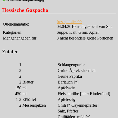
Hessische Gazpacho
fress:publica09
Quellenangabe:
04.04.2010 nachgekocht von Sus
Kategorien:
Suppe, Kalt, Grün, Apfel
Mengenangaben für:
3 nicht besonders große Portionen
Zutaten:
1
Schlangengurke
2
Grüne Äpfel, säuerlich
2
Grüne Paprika
2
Blätter
Bärlauch [*]
150
ml
Apfelwein
450
ml
Fleischbrühe [hier: Rinderfond]
1-2
Eßlöffel
Apfelessig
2
Messerspitzen
Chili [* Cayennepfeffer]
Salz, Pfeffer
Chilifäden, mild [*]