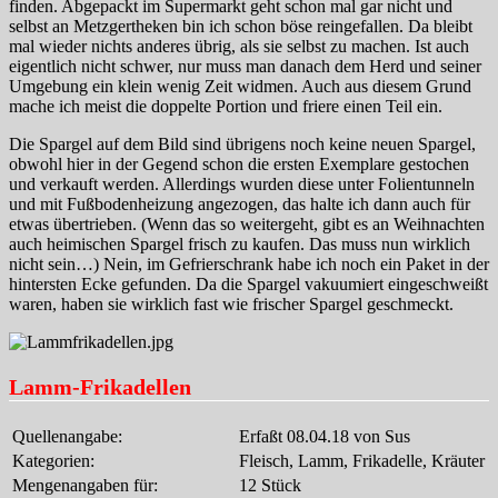
finden. Abgepackt im Supermarkt geht schon mal gar nicht und
selbst an Metzgertheken bin ich schon böse reingefallen. Da bleibt
mal wieder nichts anderes übrig, als sie selbst zu machen. Ist auch
eigentlich nicht schwer, nur muss man danach dem Herd und seiner
Umgebung ein klein wenig Zeit widmen. Auch aus diesem Grund
mache ich meist die doppelte Portion und friere einen Teil ein.
Die Spargel auf dem Bild sind übrigens noch keine neuen Spargel,
obwohl hier in der Gegend schon die ersten Exemplare gestochen
und verkauft werden. Allerdings wurden diese unter Folientunneln
und mit Fußbodenheizung angezogen, das halte ich dann auch für
etwas übertrieben. (Wenn das so weitergeht, gibt es an Weihnachten
auch heimischen Spargel frisch zu kaufen. Das muss nun wirklich
nicht sein…) Nein, im Gefrierschrank habe ich noch ein Paket in der
hintersten Ecke gefunden. Da die Spargel vakuumiert eingeschweißt
waren, haben sie wirklich fast wie frischer Spargel geschmeckt.
Lamm-Frikadellen
Quellenangabe:
Erfaßt 08.04.18 von Sus
Kategorien:
Fleisch, Lamm, Frikadelle, Kräuter
Mengenangaben für:
12 Stück