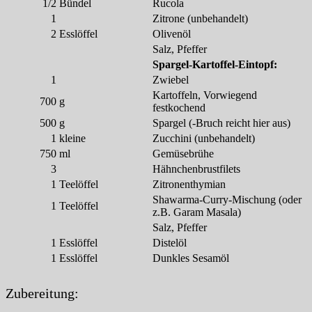
1/2
Bündel
Rucola
1
Zitrone (unbehandelt)
2
Esslöffel
Olivenöl
Salz, Pfeffer
Spargel-Kartoffel-Eintopf:
1
Zwiebel
Kartoffeln, Vorwiegend
700
g
festkochend
500
g
Spargel (-Bruch reicht hier aus)
1
kleine
Zucchini (unbehandelt)
750
ml
Gemüsebrühe
3
Hähnchenbrustfilets
1
Teelöffel
Zitronenthymian
Shawarma-Curry-Mischung (oder
1
Teelöffel
z.B. Garam Masala)
Salz, Pfeffer
1
Esslöffel
Distelöl
1
Esslöffel
Dunkles Sesamöl
Zubereitung: