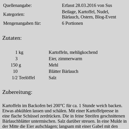
Quellenangabe:
Erfasst 28.03.2016 von Sus
Beilage, Kartoffel, Nudel,
Kategorien:
Bärlauch, Ostern, Blog-Event
Mengenangaben für:
6 Portionen
Zutaten:
1
kg
Kartoffeln, mehligkochend
3
Eier, zimmerwarm
150
g
Mehl
10
Blätter Bärlauch
1/2
Teelöffel
Salz
Zubereitung:
Kartoffeln im Backofen bei 200°C für ca. 1 Stunde weich backen.
Etwas abkühlen lassen und schälen. Mit einer Kartoffelpresse in
eine flache Schüssel zerdrücken. Die in feine Streifen geschnittenen
Bärlauchblätter untermischen. Salz darüber streuen. In eine Mulde in
der Mitte die Eier aufschlagen; langsam mit einer Gabel mit den