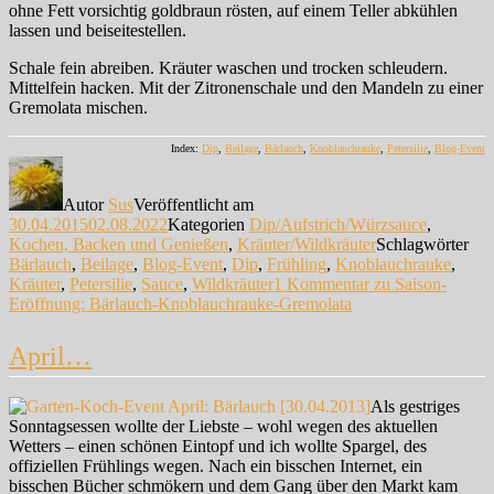
ohne Fett vorsichtig goldbraun rösten, auf einem Teller abkühlen
lassen und beiseitestellen.
Schale fein abreiben. Kräuter waschen und trocken schleudern.
Mittelfein hacken. Mit der Zitronenschale und den Mandeln zu einer
Gremolata mischen.
Index:
Dip
,
Beilage
,
Bärlauch
,
Knoblauchrauke
,
Petersilie
,
Blog-Event
Autor
Sus
Veröffentlicht am
30.04.2015
02.08.2022
Kategorien
Dip/Aufstrich/Würzsauce
,
Kochen, Backen und Genießen
,
Kräuter/Wildkräuter
Schlagwörter
Bärlauch
,
Beilage
,
Blog-Event
,
Dip
,
Frühling
,
Knoblauchrauke
,
Kräuter
,
Petersilie
,
Sauce
,
Wildkräuter
1 Kommentar
zu Saison-
Eröffnung: Bärlauch-Knoblauchrauke-Gremolata
April…
Als gestriges
Sonntagsessen wollte der Liebste – wohl wegen des aktuellen
Wetters – einen schönen Eintopf und ich wollte Spargel, des
offiziellen Frühlings wegen. Nach ein bisschen Internet, ein
bisschen Bücher schmökern und dem Gang über den Markt kam