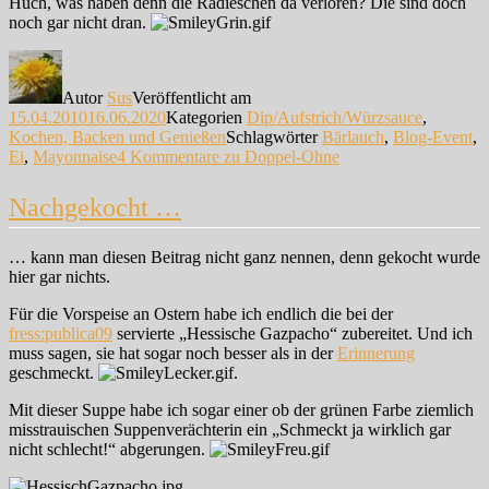
Huch, was haben denn die Radieschen da verloren? Die sind doch
noch gar nicht dran.
Autor
Sus
Veröffentlicht am
15.04.2010
16.06.2020
Kategorien
Dip/Aufstrich/Würzsauce
,
Kochen, Backen und Genießen
Schlagwörter
Bärlauch
,
Blog-Event
,
Ei
,
Mayonnaise
4 Kommentare
zu Doppel-Ohne
Nachgekocht …
… kann man diesen Beitrag nicht ganz nennen, denn gekocht wurde
hier gar nichts.
Für die Vorspeise an Ostern habe ich endlich die bei der
fress:publica09
servierte „Hessische Gazpacho“ zubereitet. Und ich
muss sagen, sie hat sogar noch besser als in der
Erinnerung
geschmeckt.
.
Mit dieser Suppe habe ich sogar einer ob der grünen Farbe ziemlich
misstrauischen Suppenverächterin ein „Schmeckt ja wirklich gar
nicht schlecht!“ abgerungen.