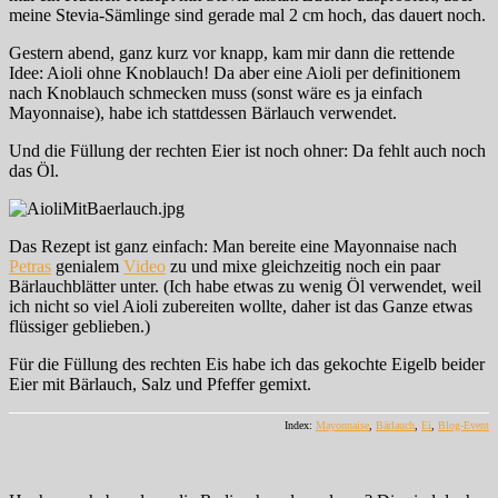
meine Stevia-Sämlinge sind gerade mal 2 cm hoch, das dauert noch.
Gestern abend, ganz kurz vor knapp, kam mir dann die rettende
Idee: Aioli ohne Knoblauch! Da aber eine Aioli per definitionem
nach Knoblauch schmecken muss (sonst wäre es ja einfach
Mayonnaise), habe ich stattdessen Bärlauch verwendet.
Und die Füllung der rechten Eier ist noch ohner: Da fehlt auch noch
das Öl.
Das Rezept ist ganz einfach: Man bereite eine Mayonnaise nach
Petras
genialem
Video
zu und mixe gleichzeitig noch ein paar
Bärlauchblätter unter. (Ich habe etwas zu wenig Öl verwendet, weil
ich nicht so viel Aioli zubereiten wollte, daher ist das Ganze etwas
flüssiger geblieben.)
Für die Füllung des rechten Eis habe ich das gekochte Eigelb beider
Eier mit Bärlauch, Salz und Pfeffer gemixt.
Index:
Mayonnaise
,
Bärlauch
,
Ei
,
Blog-Event