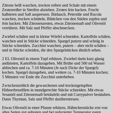
Zitrone heiß waschen, trocken reiben und Schale mit einem
Zestenreißer in Streifen abziehen. Zesten fein hacken. Frucht
halbieren und Saft auspressen. Bärlauch, Petersilie und Rucola
waschen, trocken schütteln, Blättchen von den Stielen zupfen und
fein hacken. Mit Zitronenzesten, etwas Zitronensaft und Olivenöl
verrühren. Mit Salz und Pfeffer abschmecken.
Zwiebel schälen und in kleine Würfel schneiden. Kartoffeln schälen,
waschen und in Stücke schneiden. Spargel putzen und schräg in
Stücke schneiden. Zucchini waschen, putzen – aber nicht schälen –
und in Stücke scheiden, die den Spargelstücken ähnlich sehen.
2 EL Olivenöl in einem Topf erhitzen. Zwiebel darin kurz glasig
andünsten, Kartoffeln dazugeben. Mit Brühe und 500 ml Wasser
ablöschen und ca. 7-10 Minuten (Je nach Dicke der Spargel)
kochen. Spargel dazugeben, und weitere ca. 7-10 Minuten kochen;
5 Minuten vor Ende die Zucchini unterheben.
Zwischenzeitlich die gewaschenen und trockengetupften
Hühnerbrustfilets in mundgerechte Stücke schneiden. Mit etwas
Sesamöl und Zitronensaft beträufeln und mit Currypulver bestäuben.
Dann Thymian, Salz und Pfeffer darüberstreuen.
Etwas Olivenöl in einer Pfanne erhitzen, Hähnchenstücke erst von
allen Seiten gut anbraten und bei reduzierter Temperatur garen