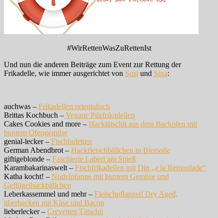
#WirRettenWasZuRettenIst
Und nun die anderen Beiträge zum Event zur Rettung der
Frikadelle, wie immer ausgerichtet von
Susi
und
Sina
:
auchwas –
Frikadellen orientalisch
Brittas Kochbuch –
Vegane Pilzfrikadellen
Cakes Cookies and more –
Hacktätschli aus dem Backofen mit
buntem Ofengemüse
genial-lecker –
Fischbuletten
German Abendbrot –
Hackfleischbällchen in Biersoße
giftigeblonde –
Faschierte Laberl am Spieß
Karambakarinaswelt –
Fischfrikadellen mit Dip „a la Remoulade“
Katha kocht! –
Nudelpfanne mit buntem Gemüse und
Geflügelhackbällchen
Leberkassemmel und mehr –
Fleischpflanzerl Dry Aged,
überbacken mit Käse und Bacon
lieberlecker –
Crevetten Tätschli