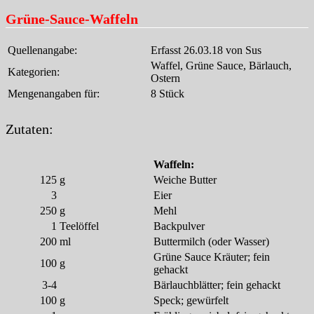
Grüne-Sauce-Waffeln
Quellenangabe:
Erfasst 26.03.18 von Sus
Waffel, Grüne Sauce, Bärlauch,
Kategorien:
Ostern
Mengenangaben für:
8 Stück
Zutaten:
Waffeln:
125
g
Weiche Butter
3
Eier
250
g
Mehl
1
Teelöffel
Backpulver
200
ml
Buttermilch (oder Wasser)
Grüne Sauce Kräuter; fein
100
g
gehackt
3-4
Bärlauchblätter; fein gehackt
100
g
Speck; gewürfelt