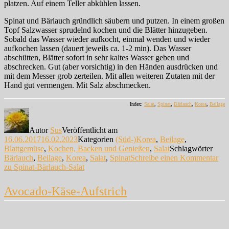
platzen. Auf einem Teller abkühlen lassen.
Spinat und Bärlauch gründlich säubern und putzen. In einem großen
Topf Salzwasser sprudelnd kochen und die Blätter hinzugeben.
Sobald das Wasser wieder aufkocht, einmal wenden und wieder
aufkochen lassen (dauert jeweils ca. 1-2 min). Das Wasser
abschütten, Blätter sofort in sehr kaltes Wasser geben und
abschrecken. Gut (aber vorsichtig) in den Händen ausdrücken und
mit dem Messer grob zerteilen. Mit allen weiteren Zutaten mit der
Hand gut vermengen. Mit Salz abschmecken.
Index:
Salat
,
Spinat
,
Bärlauch
,
Korea
,
Beilage
Autor
Sus
Veröffentlicht am
16.06.2017
16.02.2023
Kategorien
(Süd-)Korea
,
Beilage
,
Blattgemüse
,
Kochen, Backen und Genießen
,
Salat
Schlagwörter
Bärlauch
,
Beilage
,
Korea
,
Salat
,
Spinat
Schreibe einen Kommentar
zu Spinat-Bärlauch-Salat
Avocado-Käse-Aufstrich