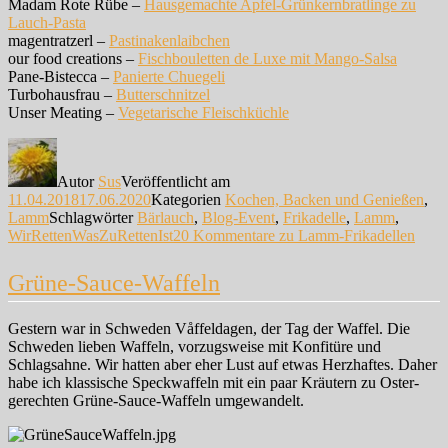
Madam Rote Rübe –
Hausgemachte Apfel-Grünkernbratlinge zu
Lauch-Pasta
magentratzerl –
Pastinakenlaibchen
our food creations –
Fischbouletten de Luxe mit Mango-Salsa
Pane-Bistecca –
Panierte Chuegeli
Turbohausfrau –
Butterschnitzel
Unser Meating –
Vegetarische Fleischküchle
Autor
Sus
Veröffentlicht am
11.04.2018
17.06.2020
Kategorien
Kochen, Backen und Genießen
,
Lamm
Schlagwörter
Bärlauch
,
Blog-Event
,
Frikadelle
,
Lamm
,
WirRettenWasZuRettenIst
20 Kommentare
zu Lamm-Frikadellen
Grüne-Sauce-Waffeln
Gestern war in Schweden Våffeldagen, der Tag der Waffel. Die
Schweden lieben Waffeln, vorzugsweise mit Konfitüre und
Schlagsahne. Wir hatten aber eher Lust auf etwas Herzhaftes. Daher
habe ich klassische Speckwaffeln mit ein paar Kräutern zu Oster-
gerechten Grüne-Sauce-Waffeln umgewandelt.