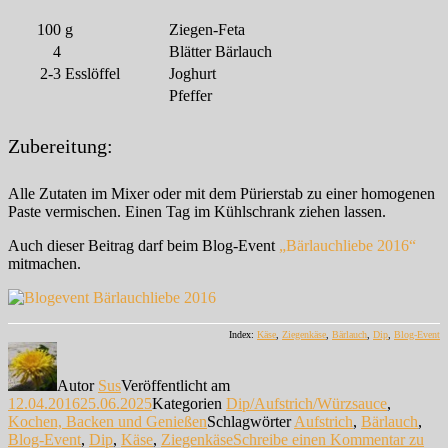
100
g
Ziegen-Feta
4
Blätter Bärlauch
2-3
Esslöffel
Joghurt
Pfeffer
Zubereitung:
Alle Zutaten im Mixer oder mit dem Pürierstab zu einer homogenen
Paste vermischen. Einen Tag im Kühlschrank ziehen lassen.
Auch dieser Beitrag darf beim Blog-Event
„Bärlauchliebe 2016“
mitmachen.
Index:
Käse
,
Ziegenkäse
,
Bärlauch
,
Dip
,
Blog-Event
Autor
Sus
Veröffentlicht am
12.04.2016
25.06.2025
Kategorien
Dip/Aufstrich/Würzsauce
,
Kochen, Backen und Genießen
Schlagwörter
Aufstrich
,
Bärlauch
,
Blog-Event
,
Dip
,
Käse
,
Ziegenkäse
Schreibe einen Kommentar
zu