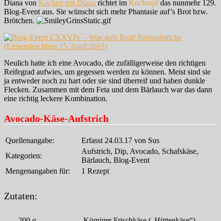
Diana von
Kochen mit Diana
richtet im
Kochtopf
das nunmehr 129.
Blog-Event aus. Sie wünscht sich mehr Phantasie auf’s Brot bzw.
Brötchen.
Neulich hatte ich eine Avocado, die zufälligerweise den richtigen
Reifegrad aufwies, um gegessen werden zu können. Meist sind sie
ja entweder noch zu hart oder sie sind überreif und haben dunkle
Flecken. Zusammen mit dem Feta und dem Bärlauch war das dann
eine richtig leckere Kombination.
Avocado-Käse-Aufstrich
Quellenangabe:
Erfasst 24.03.17 von Sus
Aufstrich, Dip, Avocado, Schafskäse,
Kategorien:
Bärlauch, Blog-Event
Mengenangaben für:
1 Rezept
Zutaten:
200
g
Körniger Frischkäse („Hüttenkäse“)