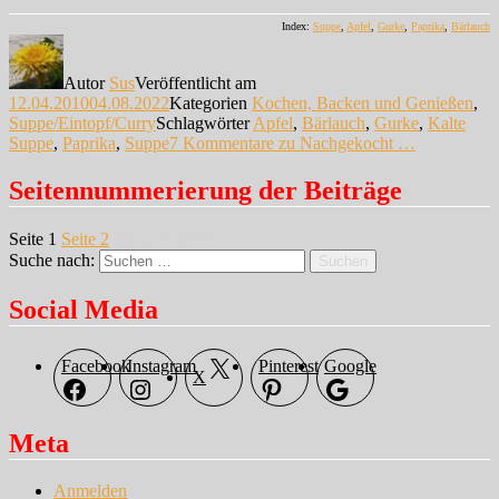
Index:
Suppe
,
Apfel
,
Gurke
,
Paprika
,
Bärlauch
Autor
Sus
Veröffentlicht am
12.04.2010
04.08.2022
Kategorien
Kochen, Backen und Genießen
,
Suppe/Eintopf/Curry
Schlagwörter
Apfel
,
Bärlauch
,
Gurke
,
Kalte
Suppe
,
Paprika
,
Suppe
7 Kommentare
zu Nachgekocht …
Seitennummerierung der Beiträge
Seite
1
Seite
2
Nächste Seite
Suche nach:
Suchen
Social Media
Facebook
Instagram
Pinterest
Google
X
Meta
Anmelden