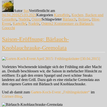
Autor
Sus
Veröffentlicht am
04.04.2016
25.03.2021
Kategorien
Kartoffeln
,
Kochen, Backen und
Genießen
,
Nudeln
,
Ostern
Schlagwörter
Bärlauch
,
Beilage
,
Blog-
Event
,
Kartoffel
,
Nudeln
,
Ostern
2 Kommentare
zu Bärlauch-
Gnocchi
Saison-Eröffnung: Bärlauch-
Knoblauchrauke-Gremolata
Vorletztes Wochenende kündigte sich der Frühling mit aller Macht
an. Deshalb beschlossen wir, die Saison in mehrfacher Hinsicht zu
eröffnen: Es gab den ersten Spargel und zwei schöne Steaks
landeten auf dem Grill. Dazu gab es eine einfache Gremolata aus
dem eigenen Garten mit Bärlauch und Knoblauchrauke.
Und ab damit zum
Garten-Koch-Event „Frühlingskräuter“
im
Gärtner-Blog
.