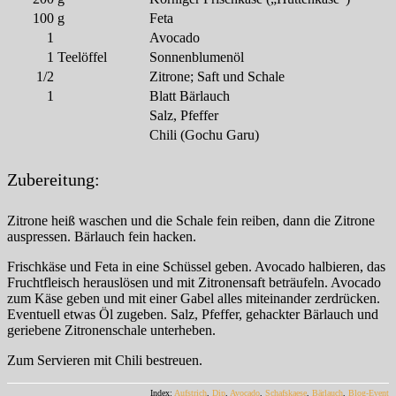
100
g
Feta
1
Avocado
1
Teelöffel
Sonnenblumenöl
1/2
Zitrone; Saft und Schale
1
Blatt Bärlauch
Salz, Pfeffer
Chili (Gochu Garu)
Zubereitung:
Zitrone heiß waschen und die Schale fein reiben, dann die Zitrone
auspressen. Bärlauch fein hacken.
Frischkäse und Feta in eine Schüssel geben. Avocado halbieren, das
Fruchtfleisch herauslösen und mit Zitronensaft beträufeln. Avocado
zum Käse geben und mit einer Gabel alles miteinander zerdrücken.
Eventuell etwas Öl zugeben. Salz, Pfeffer, gehackter Bärlauch und
geriebene Zitronenschale unterheben.
Zum Servieren mit Chili bestreuen.
Index:
Aufstrich
,
Dip
,
Avocado
,
Schafskaese
,
Bärlauch
,
Blog-Event