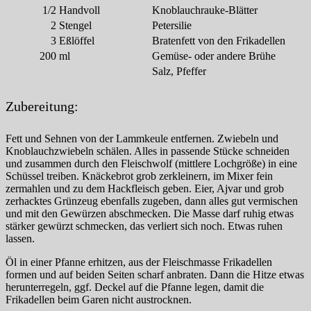
1/2
Handvoll
Knoblauchrauke-Blätter
2
Stengel
Petersilie
3
Eßlöffel
Bratenfett von den Frikadellen
200
ml
Gemüse- oder andere Brühe
Salz, Pfeffer
Zubereitung:
Fett und Sehnen von der Lammkeule entfernen. Zwiebeln und
Knoblauchzwiebeln schälen. Alles in passende Stücke schneiden
und zusammen durch den Fleischwolf (mittlere Lochgröße) in eine
Schüssel treiben. Knäckebrot grob zerkleinern, im Mixer fein
zermahlen und zu dem Hackfleisch geben. Eier, Ajvar und grob
zerhacktes Grünzeug ebenfalls zugeben, dann alles gut vermischen
und mit den Gewürzen abschmecken. Die Masse darf ruhig etwas
stärker gewürzt schmecken, das verliert sich noch. Etwas ruhen
lassen.
Öl in einer Pfanne erhitzen, aus der Fleischmasse Frikadellen
formen und auf beiden Seiten scharf anbraten. Dann die Hitze etwas
herunterregeln, ggf. Deckel auf die Pfanne legen, damit die
Frikadellen beim Garen nicht austrocknen.