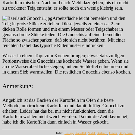
Kartoffeln mischen. Nach und nach Mehl dazugeben, bis ein nicht
zu trockener Teig entsteht; er sollte noch ein wenig klebrig sein.
Arbeitsfläche leicht bemehlen und den
Teig in große Stücke zerteilen. Diese jeweils zu einer ca. 2 cm
dicken Rolle formen und mit einem Messer oder Teigschaber in
genauso breite Stücke teilen. Die Gnocchis auf einer bemehlten
Fläche so zwischenparken, daß sie sich nicht berühren. Mit einer
feuchten Gabel das typische Rillenmuster eindrücken.
Wasser in einem Topf zum Kochen bringen; etwas Salz zufügen.
Portionsweise die Gnocchis ins kochende Wasser geben. Wenn sie
an die Wasseroberfläche steigen, mit ein Seihlöffel entnehmen und
in einem Sieb warmstellen. Die restlichen Gnocchis ebenso kochen.
Anmerkung:
Angeblich ist das Backen der Kartoffeln im Ofen die beste
Methode, um trockene Kartoffeln und damit fluffige Gnocchi zu
erhalten. Leider hat das bei mir nicht funktioniert, denn die
Kartoffeln wollten nicht weich werden. Da mir die Zeit davon lief,
habe ich die Kartoffeln dann einfach in Wasser gekocht.
Index:
Beilage
,
Kartoffel
,
Nudel
,
Bärlauch
,
Ostern
,
Blog-Event