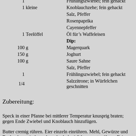
1
Frühlingszwiebel; fein gehackt
1
kleine
Knoblauchzehe; fein gehackt
Salz, Pfeffer
Rosenpaprika
Cayennepfeffer
1
Teelöffel
Öl für’s Waffeleisen
Dip:
100
g
Magerquark
150
g
Joghurt
100
g
Saure Sahne
Salz, Pfeffer
1
Frühlingszwiebel; fein gehackt
Salzzitrone; in Würfelchen
1/4
geschnitten
Zubereitung:
Speck in einer Pfanne bei mittlerer Temperatur knusprig braten;
gegen Ende Zwiebel und Knoblauch hinzufügen.
Butter cremig rühren. Eier einzeln einrühren. Mehl, Gewürze und