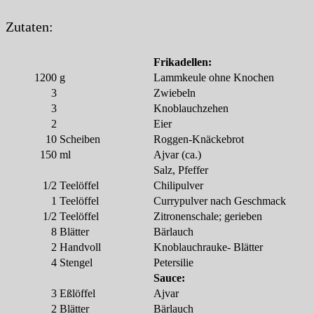
Zutaten:
Frikadellen:
1200
g
Lammkeule ohne Knochen
3
Zwiebeln
3
Knoblauchzehen
2
Eier
10
Scheiben
Roggen-Knäckebrot
150
ml
Ajvar (ca.)
Salz, Pfeffer
1/2
Teelöffel
Chilipulver
1
Teelöffel
Currypulver nach Geschmack
1/2
Teelöffel
Zitronenschale; gerieben
8
Blätter
Bärlauch
2
Handvoll
Knoblauchrauke- Blätter
4
Stengel
Petersilie
Sauce:
3
Eßlöffel
Ajvar
2
Blätter
Bärlauch