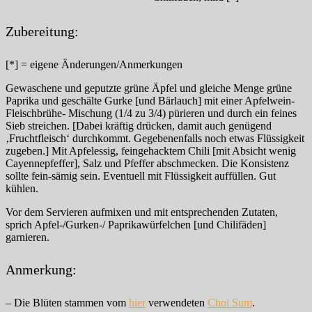
Zubereitung:
[*] = eigene Änderungen/Anmerkungen
Gewaschene und geputzte grüne Äpfel und gleiche Menge grüne
Paprika und geschälte Gurke [und Bärlauch] mit einer Apfelwein-
Fleischbrühe- Mischung (1/4 zu 3/4) pürieren und durch ein feines
Sieb streichen. [Dabei kräftig drücken, damit auch genügend
‚Fruchtfleisch‘ durchkommt. Gegebenenfalls noch etwas Flüssigkeit
zugeben.] Mit Apfelessig, feingehacktem Chili [mit Absicht wenig
Cayennepfeffer], Salz und Pfeffer abschmecken. Die Konsistenz
sollte fein-sämig sein. Eventuell mit Flüssigkeit auffüllen. Gut
kühlen.
Vor dem Servieren aufmixen und mit entsprechenden Zutaten,
sprich Apfel-/Gurken-/ Paprikawürfelchen [und Chilifäden]
garnieren.
Anmerkung:
– Die Blüten stammen vom
hier
verwendeten
Choi Sum
.