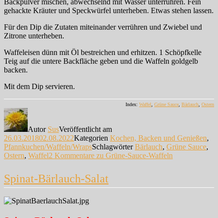
Backpulver mischen, abwechselnd mit Wasser unterrühren. Fein
gehackte Kräuter und Speckwürfel unterheben. Etwas stehen lassen.
Für den Dip die Zutaten miteinander verrühren und Zwiebel und
Zitrone unterheben.
Waffeleisen dünn mit Öl bestreichen und erhitzen. 1 Schöpfkelle
Teig auf die untere Backfläche geben und die Waffeln goldgelb
backen.
Mit dem Dip servieren.
Index:
Waffel
,
Grüne Sauce
,
Bärlauch
,
Ostern
Autor
Sus
Veröffentlicht am
26.03.2018
02.08.2022
Kategorien
Kochen, Backen und Genießen
,
Pfannkuchen/Waffeln/Wraps
Schlagwörter
Bärlauch
,
Grüne Sauce
,
Ostern
,
Waffel
2 Kommentare
zu Grüne-Sauce-Waffeln
Spinat-Bärlauch-Salat