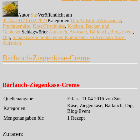
Autor
Sus
Veröffentlicht am
05.04.2017
16.02.2023
Kategorien
Dip/Aufstrich/Würzsauce
,
Fruchtgemüse
,
Käse/Frischkäse
,
Kochen, Backen und
Genießen
Schlagwörter
Aufstrich
,
Avocado
,
Bärlauch
,
Blog-Event
,
Dip
,
Schafskäse
Schreibe einen Kommentar
zu Avocado-Käse-
Aufstrich
Bärlauch-Ziegenkäse-Creme
Bärlauch-Ziegenkäse-Creme
Quellenangabe:
Erfasst 11.04.2016 von Sus
Käse, Ziegenkäse, Bärlauch, Dip,
Kategorien:
Blog-Event
Mengenangaben für:
1 Rezept
Zutaten: