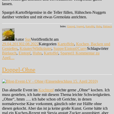
lassen.
Spargel-Kartoffelgemüse in die Teller füllen, Hähnchen-Nuggets
darüber verteilen und mit etwas Gremolata anrichten.
Index:
Eintopf
,
Spargel
,
Kartoffel
,
Huhn
,
Bärlauch
Autor
Sus
Veröffentlicht am
29.04.2013
02.08.2022
Kategorien
Kartoffeln
,
Kochen, Backen und
Genießen
,
Kräuter/Wildkräuter
,
Suppe/Eintopf/Curry
Schlagwörter
Bärlauch
,
Eintopf
,
Huhn
,
Kartoffel
,
Spargel
1 Kommentar
zu
April…
Doppel-Ohne
Das aktuelle Event im
Kochtopf
möchte gerne „Ohne“ kochen. Ich
muss gestehen, ich hatte mit diesem Thema leichte Schwierigkeiten.
„Ohne“, hmm …. ich habe schon oft Gerichte, in denen
normalerweise Käse vorkommt, gänzlich oder zur Hälfte ohne
diesen gekocht. Aber das ist ja keine große Kunst. Gerne hätte ich
mal ein Kuchen-Rezept mit Stevia anstatt Zucker ausprobiert, aber