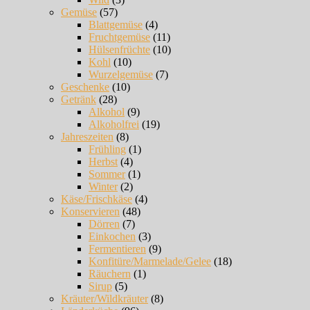
Gemüse
(57)
Blattgemüse
(4)
Fruchtgemüse
(11)
Hülsenfrüchte
(10)
Kohl
(10)
Wurzelgemüse
(7)
Geschenke
(10)
Getränk
(28)
Alkohol
(9)
Alkoholfrei
(19)
Jahreszeiten
(8)
Frühling
(1)
Herbst
(4)
Sommer
(1)
Winter
(2)
Käse/Frischkäse
(4)
Konservieren
(48)
Dörren
(7)
Einkochen
(3)
Fermentieren
(9)
Konfitüre/Marmelade/Gelee
(18)
Räuchern
(1)
Sirup
(5)
Kräuter/Wildkräuter
(8)