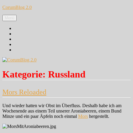
Zum
CorumBlog 2.0
Inhalt
springen
Menü
Facebook
Instagram
Pinterest
Google+
Twitter
Kategorie:
Russland
Mors Reloaded
Und wieder hatten wir Obst im Überfluss. Deshalb habe ich am
Wochenende aus einem Teil unserer Aroniabeeren, einem Bund
Minze und ein paar Äpfeln noch einmal
Mors
hergestellt.