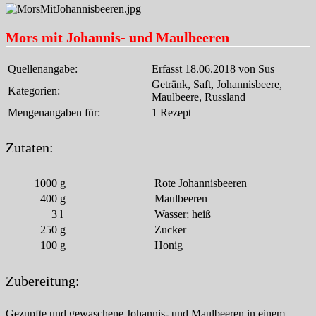
Mors mit Johannis- und Maulbeeren
Quellenangabe:
Erfasst 18.06.2018 von Sus
Getränk, Saft, Johannisbeere,
Kategorien:
Maulbeere, Russland
Mengenangaben für:
1 Rezept
Zutaten:
1000
g
Rote Johannisbeeren
400
g
Maulbeeren
3
l
Wasser; heiß
250
g
Zucker
100
g
Honig
Zubereitung:
Gezupfte und gewaschene Johannis- und Maulbeeren in einem