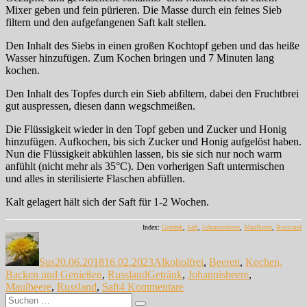
Mixer geben und fein pürieren. Die Masse durch ein feines Sieb
filtern und den aufgefangenen Saft kalt stellen.
Den Inhalt des Siebs in einen großen Kochtopf geben und das heiße
Wasser hinzufügen. Zum Kochen bringen und 7 Minuten lang
kochen.
Den Inhalt des Topfes durch ein Sieb abfiltern, dabei den Fruchtbrei
gut auspressen, diesen dann wegschmeißen.
Die Flüssigkeit wieder in den Topf geben und Zucker und Honig
hinzufügen. Aufkochen, bis sich Zucker und Honig aufgelöst haben.
Nun die Flüssigkeit abkühlen lassen, bis sie sich nur noch warm
anfühlt (nicht mehr als 35°C). Den vorherigen Saft untermischen
und alles in sterilisierte Flaschen abfüllen.
Kalt gelagert hält sich der Saft für 1-2 Wochen.
Index:
Getränk
,
Saft
,
Johannisbeere
,
Maulbeere
,
Russland
Autor
Veröffentlicht
Kategorien
am
Sus
20.06.2018
16.02.2023
Alkoholfrei
,
Beeren
,
Kochen,
Schlagwörter
Backen und Genießen
,
Russland
Getränk
,
Johannisbeere
,
zu
Maulbeere
,
Russland
,
Saft
4 Kommentare
Suche
Mors