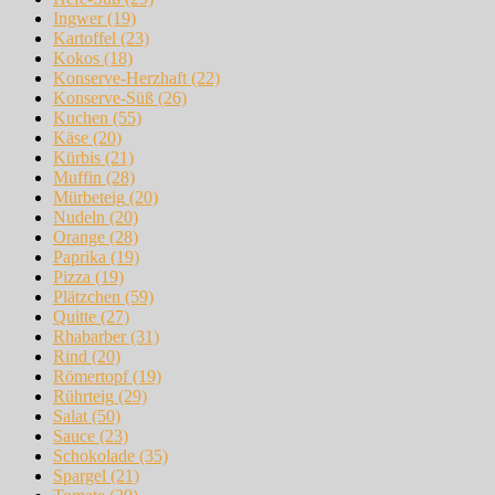
Ingwer
(19)
Kartoffel
(23)
Kokos
(18)
Konserve-Herzhaft
(22)
Konserve-Süß
(26)
Kuchen
(55)
Käse
(20)
Kürbis
(21)
Muffin
(28)
Mürbeteig
(20)
Nudeln
(20)
Orange
(28)
Paprika
(19)
Pizza
(19)
Plätzchen
(59)
Quitte
(27)
Rhabarber
(31)
Rind
(20)
Römertopf
(19)
Rührteig
(29)
Salat
(50)
Sauce
(23)
Schokolade
(35)
Spargel
(21)