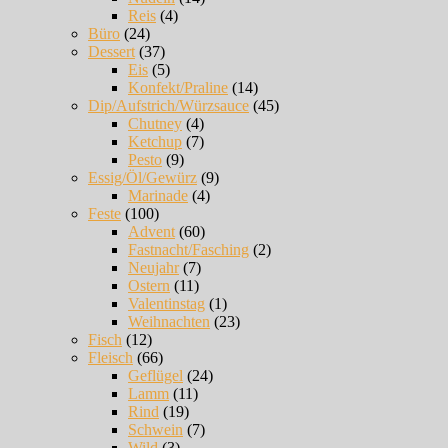
Reis
(4)
Büro
(24)
Dessert
(37)
Eis
(5)
Konfekt/Praline
(14)
Dip/Aufstrich/Würzsauce
(45)
Chutney
(4)
Ketchup
(7)
Pesto
(9)
Essig/Öl/Gewürz
(9)
Marinade
(4)
Feste
(100)
Advent
(60)
Fastnacht/Fasching
(2)
Neujahr
(7)
Ostern
(11)
Valentinstag
(1)
Weihnachten
(23)
Fisch
(12)
Fleisch
(66)
Geflügel
(24)
Lamm
(11)
Rind
(19)
Schwein
(7)
Wild
(3)