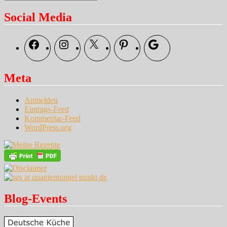
Suchen
nach:
mit
Johannisbeeren
Social Media
und
Maulbeeren
Facebook
Instagram
X
Pinterest
Google
Meta
Anmelden
Eintrags-Feed
Kommentar-Feed
WordPress.org
Blog-Events