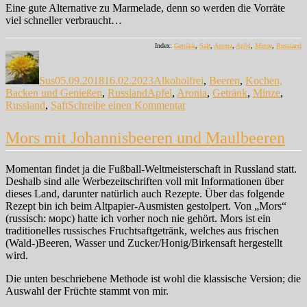
Eine gute Alternative zu Marmelade, denn so werden die Vorräte
viel schneller verbraucht…
Index:
Getränk
,
Saft
,
Aronia
,
Apfel
,
Minze
,
Russland
Autor
Veröffentlicht
Kategorien
am
Sus
05.09.2018
16.02.2023
Alkoholfrei
,
Beeren
,
Kochen,
Schlagwörter
Backen und Genießen
,
Russland
Apfel
,
Aronia
,
Getränk
,
Minze
,
zu
Russland
,
Saft
Schreibe einen Kommentar
Mors
Reloaded
Mors mit Johannisbeeren und Maulbeeren
Momentan findet ja die Fußball-Weltmeisterschaft in Russland statt.
Deshalb sind alle Werbezeitschriften voll mit Informationen über
dieses Land, darunter natürlich auch Rezepte. Über das folgende
Rezept bin ich beim Altpapier-Ausmisten gestolpert. Von „Mors“
(russisch: морс) hatte ich vorher noch nie gehört. Mors ist ein
traditionelles russisches Fruchtsaftgetränk, welches aus frischen
(Wald-)Beeren, Wasser und Zucker/Honig/Birkensaft hergestellt
wird.
Die unten beschriebene Methode ist wohl die klassische Version; die
Auswahl der Früchte stammt von mir.