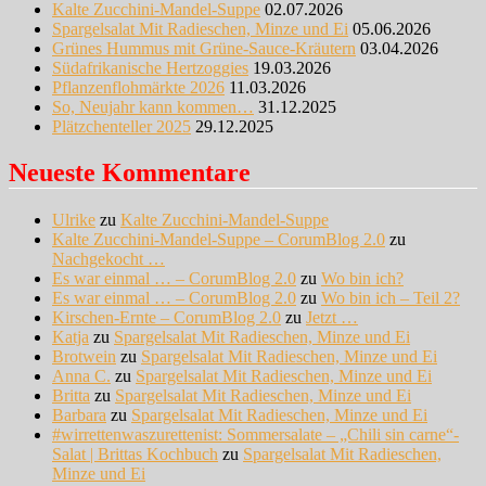
Kalte Zucchini-Mandel-Suppe
02.07.2026
Spargelsalat Mit Radieschen, Minze und Ei
05.06.2026
Grünes Hummus mit Grüne-Sauce-Kräutern
03.04.2026
Südafrikanische Hertzoggies
19.03.2026
Pflanzenflohmärkte 2026
11.03.2026
So, Neujahr kann kommen…
31.12.2025
Plätzchenteller 2025
29.12.2025
Neueste Kommentare
Ulrike
zu
Kalte Zucchini-Mandel-Suppe
Kalte Zucchini-Mandel-Suppe – CorumBlog 2.0
zu
Nachgekocht …
Es war einmal … – CorumBlog 2.0
zu
Wo bin ich?
Es war einmal … – CorumBlog 2.0
zu
Wo bin ich – Teil 2?
Kirschen-Ernte – CorumBlog 2.0
zu
Jetzt …
Katja
zu
Spargelsalat Mit Radieschen, Minze und Ei
Brotwein
zu
Spargelsalat Mit Radieschen, Minze und Ei
Anna C.
zu
Spargelsalat Mit Radieschen, Minze und Ei
Britta
zu
Spargelsalat Mit Radieschen, Minze und Ei
Barbara
zu
Spargelsalat Mit Radieschen, Minze und Ei
#wirrettenwaszurettenist: Sommersalate – „Chili sin carne“-
Salat | Brittas Kochbuch
zu
Spargelsalat Mit Radieschen,
Minze und Ei