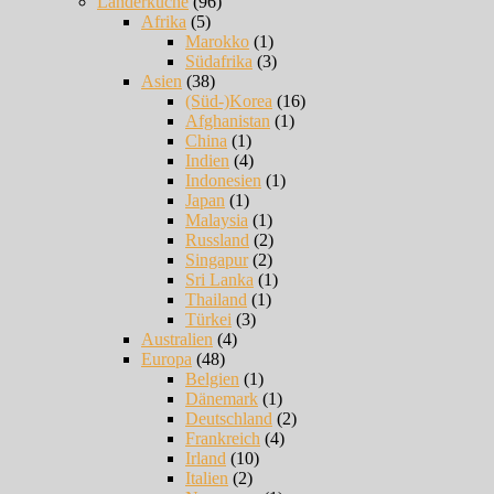
Länderküche
(96)
Afrika
(5)
Marokko
(1)
Südafrika
(3)
Asien
(38)
(Süd-)Korea
(16)
Afghanistan
(1)
China
(1)
Indien
(4)
Indonesien
(1)
Japan
(1)
Malaysia
(1)
Russland
(2)
Singapur
(2)
Sri Lanka
(1)
Thailand
(1)
Türkei
(3)
Australien
(4)
Europa
(48)
Belgien
(1)
Dänemark
(1)
Deutschland
(2)
Frankreich
(4)
Irland
(10)
Italien
(2)