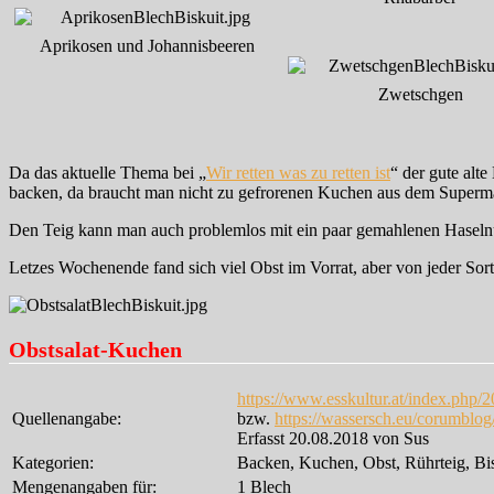
Aprikosen und Johannisbeeren
Zwetschgen
Da das aktuelle Thema bei „
Wir retten was zu retten ist
“ der gute alt
backen, da braucht man nicht zu gefrorenen Kuchen aus dem Superma
Den Teig kann man auch problemlos mit ein paar gemahlenen Hasel
Letzes Wochenende fand sich viel Obst im Vorrat, aber von jeder So
Obstsalat-Kuchen
https://www.esskultur.at/index.php/
Quellenangabe:
bzw.
https://wassersch.eu/corumblog
Erfasst 20.08.2018 von Sus
Kategorien:
Backen, Kuchen, Obst, Rührteig, Bi
Mengenangaben für:
1 Blech