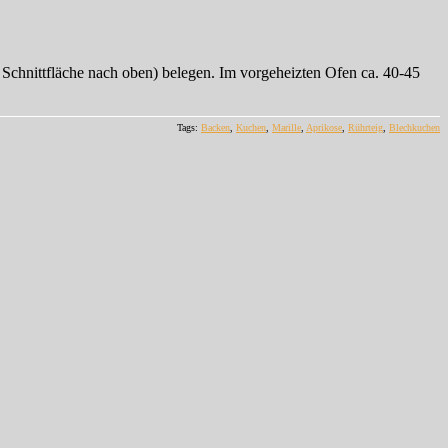
r Schnittfläche nach oben) belegen. Im vorgeheizten Ofen ca. 40-45
Tags:
Backen
,
Kuchen
,
Marille
,
Aprikose
,
Rührteig
,
Blechkuchen