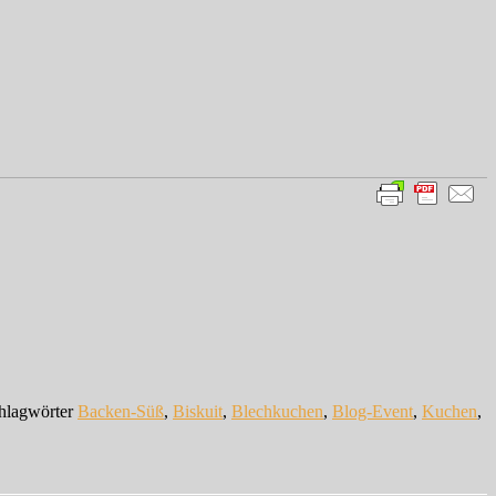
hlagwörter
Backen-Süß
,
Biskuit
,
Blechkuchen
,
Blog-Event
,
Kuchen
,