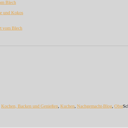
vom Blech
de und Kokos
rt vom Blech
n
Kochen, Backen und Genießen
,
Kuchen
,
Nachgemacht-Blog
,
Obst
Sc