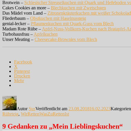
Brotwein –
Schlesischer Streuselkuchen mit Quark und Hefeboden 
Cakes Cookies an more –
Blechkuchen mit Zwetschgen
Das Mädel vom Land –
Zitronenkräuterkuchen mit weißer Schokola
Fliederbaum –
Obstkuchen mit Haselnussteig
genial-lecker –
Pflaumenkuchen mit Quark-Guss vom Blech
Madam Rote Rübe –
Apfel-Nuss-Vollkorn-Kuchen nach Bratapfel-A
Turbohausfrau –
Apfelkuchen
Unser Meating –
Cheesecake-Brownies vom Blech
Facebook
X
Pinterest
Drucken
Mehr
Autor
Sus
Veröffentlicht am
23.08.2018
16.02.2023
Kategorie
Rührteig
,
WirRettenWasZuRettenIst
9 Gedanken zu „Mein Lieblingskuchen“