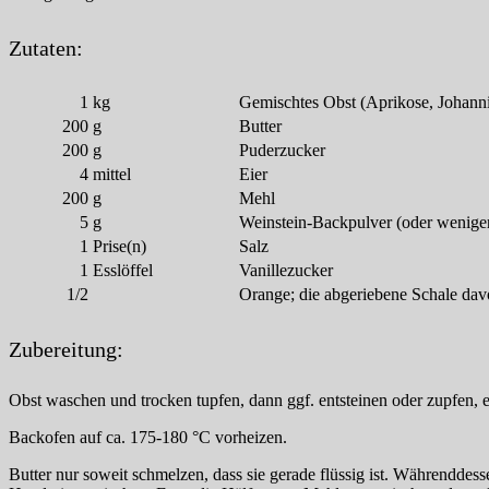
Zutaten:
1
kg
Gemischtes Obst (Aprikose, Johanni
200
g
Butter
200
g
Puderzucker
4
mittel
Eier
200
g
Mehl
5
g
Weinstein-Backpulver (oder wenige
1
Prise(n)
Salz
1
Esslöffel
Vanillezucker
1/2
Orange; die abgeriebene Schale da
Zubereitung:
Obst waschen und trocken tupfen, dann ggf. entsteinen oder zupfen, ev
Backofen auf ca. 175-180 °C vorheizen.
Butter nur soweit schmelzen, dass sie gerade flüssig ist. Währendde