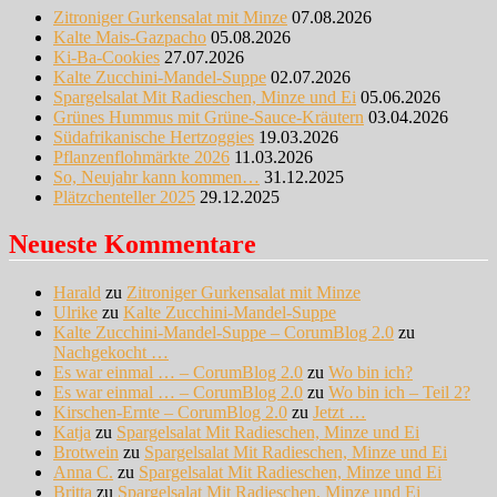
Zitroniger Gurkensalat mit Minze
07.08.2026
Kalte Mais-Gazpacho
05.08.2026
Ki-Ba-Cookies
27.07.2026
Kalte Zucchini-Mandel-Suppe
02.07.2026
Spargelsalat Mit Radieschen, Minze und Ei
05.06.2026
Grünes Hummus mit Grüne-Sauce-Kräutern
03.04.2026
Südafrikanische Hertzoggies
19.03.2026
Pflanzenflohmärkte 2026
11.03.2026
So, Neujahr kann kommen…
31.12.2025
Plätzchenteller 2025
29.12.2025
Neueste Kommentare
Harald
zu
Zitroniger Gurkensalat mit Minze
Ulrike
zu
Kalte Zucchini-Mandel-Suppe
Kalte Zucchini-Mandel-Suppe – CorumBlog 2.0
zu
Nachgekocht …
Es war einmal … – CorumBlog 2.0
zu
Wo bin ich?
Es war einmal … – CorumBlog 2.0
zu
Wo bin ich – Teil 2?
Kirschen-Ernte – CorumBlog 2.0
zu
Jetzt …
Katja
zu
Spargelsalat Mit Radieschen, Minze und Ei
Brotwein
zu
Spargelsalat Mit Radieschen, Minze und Ei
Anna C.
zu
Spargelsalat Mit Radieschen, Minze und Ei
Britta
zu
Spargelsalat Mit Radieschen, Minze und Ei