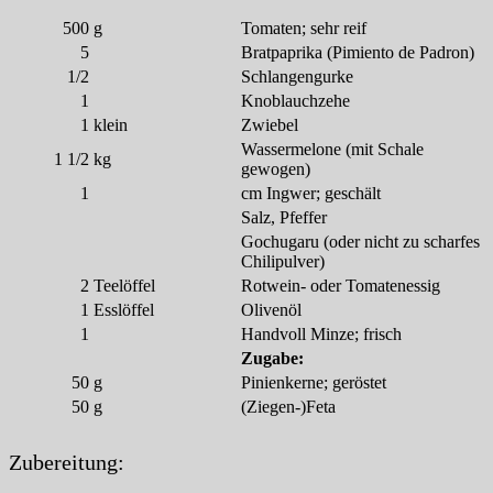
500
g
Tomaten; sehr reif
5
Bratpaprika (Pimiento de Padron)
1/2
Schlangengurke
1
Knoblauchzehe
1
klein
Zwiebel
Wassermelone (mit Schale
1 1/2
kg
gewogen)
1
cm Ingwer; geschält
Salz, Pfeffer
Gochugaru (oder nicht zu scharfes
Chilipulver)
2
Teelöffel
Rotwein- oder Tomatenessig
1
Esslöffel
Olivenöl
1
Handvoll Minze; frisch
Zugabe:
50
g
Pinienkerne; geröstet
50
g
(Ziegen-)Feta
Zubereitung: