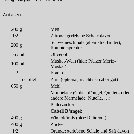
Zutaten:
200
g
Mehl
1/2
Zitrone; geriebene Schale davon
Schweineschmalz (alternativ: Butter);
200
g
Raumtemperatur
65
ml
Olivenöl
Muskat-Wein (hier: Pfälzer Morio-
100
ml
Muskat)
2
Eigelb
1
Teelöffel
Zimt (optional, macht sich aber gut)
650
g
Mehl
Marmelade (Cabell d’àngel, Quitten- oder
andere Marmelade, Nutella, …)
Puderzucker
Cabell D’àngel:
400
g
Winterkürbis (hier: Butternut)
400
g
Zucker
1/2
Orange; geriebene Schale und Saft davon