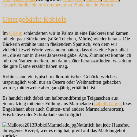
Tapas
Schreibe einen Kommentar
zu Pimientos de Padrón
Ostergebäck: Robiols
Im
Urlaub
schlenderten wir in Palma in eine Bäckerei und kamen
mit ein paar Stückchen (süße Teilchen, Mürbs) wieder heraus. Die
Bäckerin erzählte uns in fließendem Spanisch, von dem wir
vielleicht zwei Worte verstanden hatten, dass dies eine Spezialität
sei, die es nur in dieser Jahreszeit gäbe. Aha. Zumindest konnte ich
mir den Namen merken, um dann später herauszufinden, was denn
die gute Dame erzählt haben mag.
Robiols sind ein typisch mallorquinisches Gebäck, welches
ursprünglich wohl nur an Ostern oder Weihnachten gebacken
wurde, mittlerweile aber ganzjährig erhältlich ist.
Es handelt sich dabei um halbmondförmige Teigtaschen aus
Schmalzteig mit einer Füllung aus Marmelade (
Cabell d’àngel
bzw.
Engelshaar, aber auch Quitten- und andere Marmeladensorten),
Frischkäse oder Schokolade sind möglich.
Natürlich hat jede Hausfrau
ihr eigenes Rezept; wer es eilig hat, greift auf das Marktangebot
zurück: