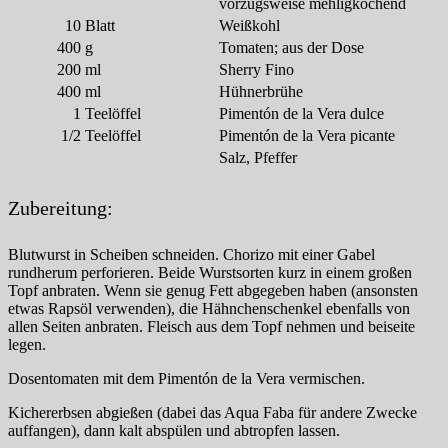
vorzugsweise mehligkochend
10
Blatt
Weißkohl
400
g
Tomaten; aus der Dose
200
ml
Sherry Fino
400
ml
Hühnerbrühe
1
Teelöffel
Pimentón de la Vera dulce
1/2
Teelöffel
Pimentón de la Vera picante
Salz, Pfeffer
Zubereitung:
Blutwurst in Scheiben schneiden. Chorizo mit einer Gabel
rundherum perforieren. Beide Wurstsorten kurz in einem großen
Topf anbraten. Wenn sie genug Fett abgegeben haben (ansonsten
etwas Rapsöl verwenden), die Hähnchenschenkel ebenfalls von
allen Seiten anbraten. Fleisch aus dem Topf nehmen und beiseite
legen.
Dosentomaten mit dem Pimentón de la Vera vermischen.
Kichererbsen abgießen (dabei das Aqua Faba für andere Zwecke
auffangen), dann kalt abspülen und abtropfen lassen.