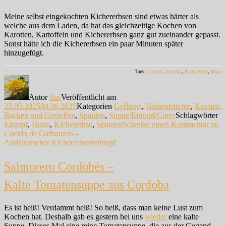
Meine selbst eingekochten Kichererbsen sind etwas härter als
welche aus dem Laden, da hat das gleichzeitige Kochen von
Karotten, Kartoffeln und Kichererbsen ganz gut zueinander gepasst.
Sonst hätte ich die Kichererbsen ein paar Minuten später
hinzugefügt.
Tags:
Eintopf
,
Spanien
,
Kichererbse
,
Huhn
Autor
Sus
Veröffentlicht am
22.05.2025
04.06.2025
Kategorien
Geflügel
,
Hülsenfrüchte
,
Kochen,
Backen und Genießen
,
Spanien
,
Suppe/Eintopf/Curry
Schlagwörter
Eintopf
,
Huhn
,
Kichererbse
,
Spanien
Schreibe einen Kommentar
zu
Cocido de Garbanzos –
Andalusischer Kichererbseneintopf
Salmorero Cordobés –
Kalte Tomatensuppe aus Cordoba
Es ist heiß! Verdammt heiß! So heiß, dass man keine Lust zum
Kochen hat. Deshalb gab es gestern bei uns
wieder
eine kalte
Suppe. Dieses Mal eine reine Tomatensuppe, die aus der Gegend