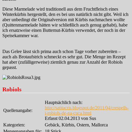
Diese Marmelade wird traditionell aus dem Fruchtfleisch eines
Winterkürbis hergestellt, den es bei uns natürlich nicht gibt. Weil ich
aber unbedingt die Originalversion mit Kürbis nachmachen wollte
(Quittenmarmelade hätten wir schließlich auch genug gehabt), habe
ich ersatzweise einen Butternut-Kürbis verwendet, der noch in der
Speisekammer war.
Das Gelee lässt sich prima auch schon Tage vorher zubereiten –
auch als Brotaufstrich schmeckt es sehr gut. Die Menge im Rezept
hat aber (zufälligerweise) ziemlich genau zur Anzahl der Robiols
gepasst.
Robiols
Hauptsächlich nach:
http://satitacris.blogspot.de/2011/04/crespells-
Quellenangabe:
i-robiols-de-na-cuca.html
Erfasst 02.04.2013 von Sus
Kategorien:
Gebäck, Kürbis, Ostern, Mallorca
Mengenangaben für:
18 Stück