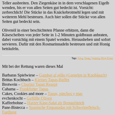
Teller ausbreiten. Den Ziegenkäse in in dem verschlagenen Eigelb
wenden, bis er von allen Seiten gut bedeckt ist. Vorsicht:
zerbrechlich! Die Stücke in das Knäckebrotmehl legen und mit
weiterem Mehl bestreuen. Auch hier sollen die Stücke von allen
Seiten gut bedeckt sein.
Olivenöl in einer beschichteten Pfanne erhitzen, dann die
Käsescheiben von jeder Seite in 1-2 Minuten goldbraun anbraten,
dabei vorsichtig mit einem Spatel wenden. Herausheben und sofort
servieren. Dafür mit den Rosmarinnadeln bestreuen und mit Honig
beträufeln.
Tags:
Käse
,
Tapas
,
Spanien
,
Blog-Event
Mit bei der Rettung waren dieses Mal
Barbaras Spielwiese –
Gambas al ajillo (Garnelen in Knoblauch)
Brittas Kochbuch –
Kleines Tapas-Buffet
Brotwein –
Chorizo Tapas Rezept
Cahama –
Frankfurter Tapas
Cakes, Cookies and more –
Tapas, pinchos y mas
evchenkocht –
Gefüllte Oliven
Kaffeebohne –
Harzer Käse-Salat als Brotaufstrich
Pane-Bistecca –
Spanische Empanadas mit Schweinefleisch-
Fuellung