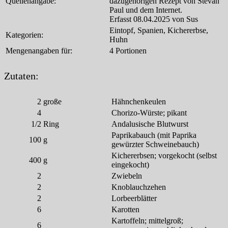
Quellenangabe:
dazugehörigen Rezept von Stevan
Paul und dem Internet.
Erfasst 08.04.2025 von Sus
Eintopf, Spanien, Kichererbse,
Kategorien:
Huhn
Mengenangaben für:
4 Portionen
Zutaten:
2
große
Hähnchenkeulen
4
Chorizo-Würste; pikant
1/2
Ring
Andalusische Blutwurst
Paprikabauch (mit Paprika
100
g
gewürzter Schweinebauch)
Kichererbsen; vorgekocht (selbst
400
g
eingekocht)
2
Zwiebeln
2
Knoblauchzehen
2
Lorbeerblätter
6
Karotten
Kartoffeln; mittelgroß;
6