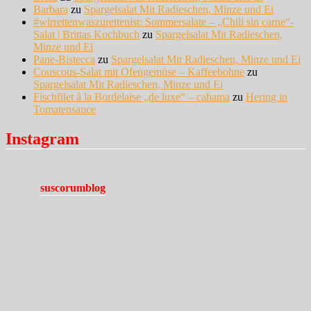
Barbara
zu
Spargelsalat Mit Radieschen, Minze und Ei
#wirrettenwaszurettenist: Sommersalate – „Chili sin carne“-
Salat | Brittas Kochbuch
zu
Spargelsalat Mit Radieschen,
Minze und Ei
Pane-Bistecca
zu
Spargelsalat Mit Radieschen, Minze und Ei
Couscous-Salat mit Ofengemüse – Kaffeebohne
zu
Spargelsalat Mit Radieschen, Minze und Ei
Fischfilet à la Bordelaise „de luxe“ – cahama
zu
Hering in
Tomatensauce
Instagram
suscorumblog