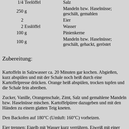
1/4
Teelöffel
Salz
Mandeln bzw. Haselnüsse;
250
g
geschält, gemahlen
2
Eier
2
Esslöffel
Wasser
100
g
Pinienkerne
Mandeln bzw. Haselnüsse;
100
g
geschält, gehackt, geröstet
Zubereitung:
Kartoffeln in Salzwasser ca. 20 Minuten gar kochen. Abgießen,
kurz abspülen und mit der Schale noch heiß durch eine
Kartoffelpresse drücken. Orange heiß abspülen, trocken tupfen und
die Schale fein abreiben.
Zucker, Vanille, Orangenschale, Zimt, Salz und gemahlene Mandeln
bzw. Haselnüsse mischen. Kartoffelpüree dazugeben und mit den
Händen zu einem glatten Teig kneten.
Den Backofen auf 180°C (Umluft: 160°C) vorheizen.
Eier trennen; Eigelb mit Wasser kurz verrühren. Eiweiß mit einer