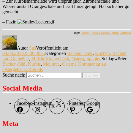
– Zur Kürbismarmelade wird ursprünglich Zitronenschale und
Wasser anstatt Orangeschale und -saft hinzugefügt. Hat sich aber gut
gemacht.
– Fazit:
Tags:
Rezept
,
Gebäck
,
Kürbis
,
Ostern
,
Mallorca
Autor
Sus
Veröffentlicht am
04.04.2013
25.06.2025
Kategorien
Backen - Süß
,
Kochen, Backen
und Genießen
,
Muffin/Kleingebäck
,
Ostern
,
Spanien
Schlagwörter
Backen-Süß
,
Kürbis
,
Mallorca
,
Ostern
1 Kommentar
zu
Ostergebäck: Robiols
Suche nach:
Suchen
Social Media
Facebook
Instagram
Pinterest
Google
X
Meta