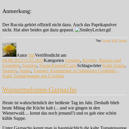
Anmerkung:
Der Rucola gehört offiziell nicht dazu. Auch das Paprikapulver
nicht. Hat aber beides gut dazu gepasst.
Tags:
Suppe
,
Kalt
,
Tomate
Autor
Sus
Veröffentlicht am
04.08.2022
15.02.2023
Kategorien
Gemüse
,
Kochen, Backen und
Genießen
,
Spanien
,
Suppe/Eintopf/Curry
Schlagwörter
Kalte Suppe
,
Spanien
,
Suppe
,
Tomate
1 Kommentar
zu Salmorero Cordobés –
Kalte Tomatensuppe aus Cordoba
Wassermelonen-Gazpacho
Heute ist wahrscheinlich der heißeste Tag im Jahr. Deshalb blieb
heute Mittag die Küche kalt (…und wir gingen in den
Wienerwald… kennt das noch jemand?) und es gab eine schön
kühle Suppe.
Unter Gazpacho kennt man ja hauptsächlich die kalte Tomatensuppe