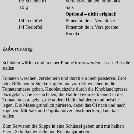
1/2
Scheibe(n)
Serrano-Schinken, 5mm dick
10
g
Salz
Optional – nicht original:
1/4
Teelöffel
Pimentón de la Vera dulce
1/4
Teelöffel
Pimentón de la Vera picante
Rucola
Zubereitung:
Schinken würfeln und in einer Pfanne kross werden lassen. Beiseite
stellen.
Tomaten waschen, zerkleinern und durch ein Sieb passieren. Brot
oder Brötchen in Stücke zupfen und zum Einweichen in die
Tomatenmasse geben. Knoblauchzehe durch die Knoblauchpresse
dazugeben. Die Eier schälen, die Hälfte davon zerkleinert in die
Tomatenmasse geben, die andere Hälfte halbieren und beiseite
legen. Die Masse gründlich pürieren, dabei das Öl nach und nach
zugeben. Mit Salz und Paprikapulver abschmecken, dann kalt
stellen.
Zum Servieren die Suppe in eine Schüssel geben und mit halben
Eiern, Schinkenwürfeln und Rucola garnieren.