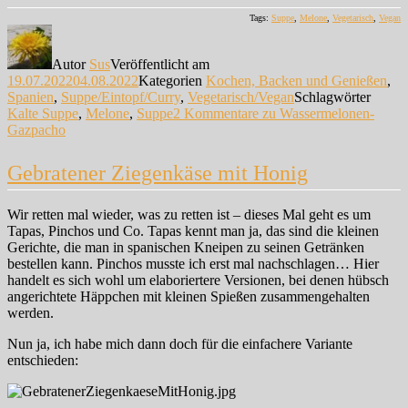
Tags:
Suppe
,
Melone
,
Vegetarisch
,
Vegan
Autor
Sus
Veröffentlicht am
19.07.2022
04.08.2022
Kategorien
Kochen, Backen und Genießen
,
Spanien
,
Suppe/Eintopf/Curry
,
Vegetarisch/Vegan
Schlagwörter
Kalte Suppe
,
Melone
,
Suppe
2 Kommentare
zu Wassermelonen-
Gazpacho
Gebratener Ziegenkäse mit Honig
Wir retten mal wieder, was zu retten ist – dieses Mal geht es um
Tapas, Pinchos und Co. Tapas kennt man ja, das sind die kleinen
Gerichte, die man in spanischen Kneipen zu seinen Getränken
bestellen kann. Pinchos musste ich erst mal nachschlagen… Hier
handelt es sich wohl um elaboriertere Versionen, bei denen hübsch
angerichtete Häppchen mit kleinen Spießen zusammengehalten
werden.
Nun ja, ich habe mich dann doch für die einfachere Variante
entschieden: