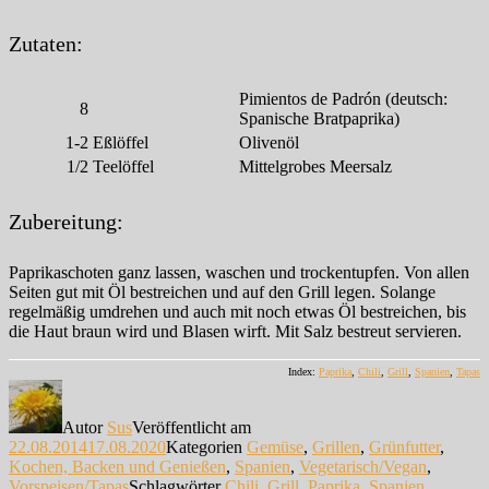
Zutaten:
Pimientos de Padrón (deutsch:
8
Spanische Bratpaprika)
1-2
Eßlöffel
Olivenöl
1/2
Teelöffel
Mittelgrobes Meersalz
Zubereitung:
Paprikaschoten ganz lassen, waschen und trockentupfen. Von allen
Seiten gut mit Öl bestreichen und auf den Grill legen. Solange
regelmäßig umdrehen und auch mit noch etwas Öl bestreichen, bis
die Haut braun wird und Blasen wirft. Mit Salz bestreut servieren.
Index:
Paprika
,
Chili
,
Grill
,
Spanien
,
Tapas
Autor
Sus
Veröffentlicht am
22.08.2014
17.08.2020
Kategorien
Gemüse
,
Grillen
,
Grünfutter
,
Kochen, Backen und Genießen
,
Spanien
,
Vegetarisch/Vegan
,
Vorspeisen/Tapas
Schlagwörter
Chili
,
Grill
,
Paprika
,
Spanien
,