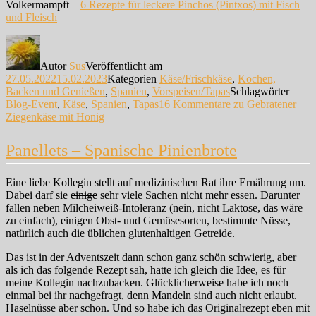
Volkermampft –
6 Rezepte für leckere Pinchos (Pintxos) mit Fisch
und Fleisch
Autor
Sus
Veröffentlicht am
27.05.2022
15.02.2023
Kategorien
Käse/Frischkäse
,
Kochen,
Backen und Genießen
,
Spanien
,
Vorspeisen/Tapas
Schlagwörter
Blog-Event
,
Käse
,
Spanien
,
Tapas
16 Kommentare
zu Gebratener
Ziegenkäse mit Honig
Panellets – Spanische Pinienbrote
Eine liebe Kollegin stellt auf medizinischen Rat ihre Ernährung um.
Dabei darf sie
einige
sehr viele Sachen nicht mehr essen. Darunter
fallen neben Milcheiweiß-Intoleranz (nein, nicht Laktose, das wäre
zu einfach), einigen Obst- und Gemüsesorten, bestimmte Nüsse,
natürlich auch die üblichen glutenhaltigen Getreide.
Das ist in der Adventszeit dann schon ganz schön schwierig, aber
als ich das folgende Rezept sah, hatte ich gleich die Idee, es für
meine Kollegin nachzubacken. Glücklicherweise habe ich noch
einmal bei ihr nachgefragt, denn Mandeln sind auch nicht erlaubt.
Haselnüsse aber schon. Und so habe ich das Originalrezept eben mit