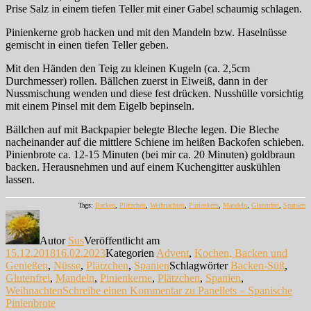
Prise Salz in einem tiefen Teller mit einer Gabel schaumig schlagen.
Pinienkerne grob hacken und mit den Mandeln bzw. Haselnüsse
gemischt in einen tiefen Teller geben.
Mit den Händen den Teig zu kleinen Kugeln (ca. 2,5cm
Durchmesser) rollen. Bällchen zuerst in Eiweiß, dann in der
Nussmischung wenden und diese fest drücken. Nusshülle vorsichtig
mit einem Pinsel mit dem Eigelb bepinseln.
Bällchen auf mit Backpapier belegte Bleche legen. Die Bleche
nacheinander auf die mittlere Schiene im heißen Backofen schieben.
Pinienbrote ca. 12-15 Minuten (bei mir ca. 20 Minuten) goldbraun
backen. Herausnehmen und auf einem Kuchengitter auskühlen
lassen.
Tags:
Backen
,
Plätzchen
,
Weihnachten
,
Pinienkern
,
Mandeln
,
Glutenfrei
,
Spanien
Autor
Sus
Veröffentlicht am
15.12.2018
16.02.2023
Kategorien
Advent
,
Kochen, Backen und
Genießen
,
Nüsse
,
Plätzchen
,
Spanien
Schlagwörter
Backen-Süß
,
Glutenfrei
,
Mandeln
,
Pinienkerne
,
Plätzchen
,
Spanien
,
Weihnachten
Schreibe einen Kommentar
zu Panellets – Spanische
Pinienbrote