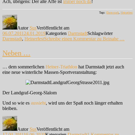
Ach, übrigens: Der alte Affe ist
immer noch da
!
Tags:
Darmstadt
,
Heinerfest
Autor
Sus
Veröffentlicht am
06.07.2011
24.01.2019
Kategorien
Darmstadt
Schlagwörter
Darmstadt
,
Heinerfest
Schreibe einen Kommentar
zu Beinahe …
Neben …
… dem sommerlichen
Heiner-Triathlon
hat Darmstadt jetzt auch
eine neue winterliche Massen-Sportveranstaltung:
Der Landgraf-Georg-Slalom
Und so wie es
aussieht
, wird uns der Spaß noch länger erhalten
bleiben.
Autor
Sus
Veröffentlicht am
17.01.2011
16.06.2020
Kategorien
Darmstadt
1 Kommentar
zu