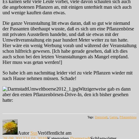
Es kamen sehr viele Leute vorbei, viele davon schauten sich auch
die angebotenen Pflanzen an, mit einigen unterhielt man sich auch
und wenige kauften dann etwas.
Die ganze Veranstaltung litt etwas daran, daß so gut wie niemand
der Passanten überhaupt wusste, daß es sich um eine Pflanzenbörse
mit privaten Ausstellern handelte, und daß sie etwas mit der
Umweltveranstaltung ein paar hundert Meter weiter zu tun hatte.
Hier wäre ein wenig Werbung vorab und während der Veranstaltung
schon hilfreich gewesen. [Ich habe gerade gesehen, daß ich dies
auch schon bei den letzten Veranstaltungen als Mangel empfand.
Hier muss was getan werden!]
So habe ich am nachmittag leider viel zu viele Pflanzen wieder mit
nach Hause nehmen müssen. Schade!
Witzigerweise gab es dann
aber den ersten Pflanzenbörsen-Drive-In, den ich bisher gesehen
hatte:
Tags:
Darmstadt
,
Garten
,
Pflanzenbörse
Autor
Sus
Veröffentlicht am
28.08.2012
24.01.2019
Kategorien
Darmstadt
Schlagwörter