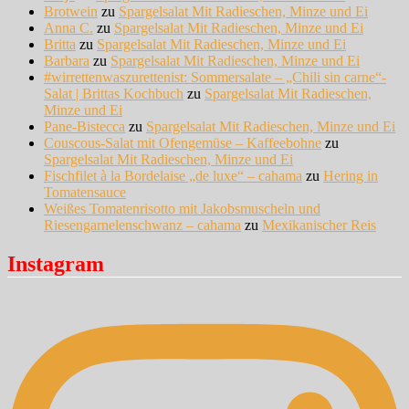
Brotwein
zu
Spargelsalat Mit Radieschen, Minze und Ei
Anna C.
zu
Spargelsalat Mit Radieschen, Minze und Ei
Britta
zu
Spargelsalat Mit Radieschen, Minze und Ei
Barbara
zu
Spargelsalat Mit Radieschen, Minze und Ei
#wirrettenwaszurettenist: Sommersalate – „Chili sin carne“-
Salat | Brittas Kochbuch
zu
Spargelsalat Mit Radieschen,
Minze und Ei
Pane-Bistecca
zu
Spargelsalat Mit Radieschen, Minze und Ei
Couscous-Salat mit Ofengemüse – Kaffeebohne
zu
Spargelsalat Mit Radieschen, Minze und Ei
Fischfilet à la Bordelaise „de luxe“ – cahama
zu
Hering in
Tomatensauce
Weißes Tomatenrisotto mit Jakobsmuscheln und
Riesengarnelenschwanz – cahama
zu
Mexikanischer Reis
Instagram