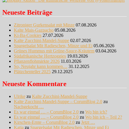
Neueste Beiträge
Zitroniger Gurkensalat mit Minze
07.08.2026
Kalte Mais-Gazpacho
05.08.2026
Ki-Ba-Cookies
27.07.2026
Kalte Zucchini-Mandel-Suppe
02.07.2026
Spargelsalat Mit Radieschen, Minze und Ei
05.06.2026
Grünes Hummus mit Grüne-Sauce-Kräutern
03.04.2026
Südafrikanische Hertzoggies
19.03.2026
Pflanzenflohmärkte 2026
11.03.2026
So, Neujahr kann kommen…
31.12.2025
Plätzchenteller 2025
29.12.2025
Neueste Kommentare
Ulrike
zu
Kalte Zucchini-Mandel-Suppe
Kalte Zucchini-Mandel-Suppe – CorumBlog 2.0
zu
Nachgekocht …
Es war einmal … – CorumBlog 2.0
zu
Wo bin ich?
Es war einmal … – CorumBlog 2.0
zu
Wo bin ich – Teil 2?
Kirschen-Ernte – CorumBlog 2.0
zu
Jetzt …
Katja
zu
Spargelsalat Mit Radieschen, Minze und Ei