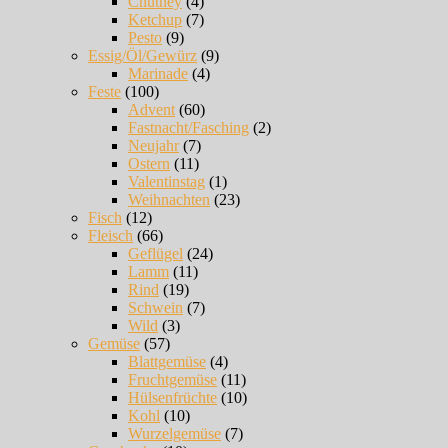
Chutney
(4)
Ketchup
(7)
Pesto
(9)
Essig/Öl/Gewürz
(9)
Marinade
(4)
Feste
(100)
Advent
(60)
Fastnacht/Fasching
(2)
Neujahr
(7)
Ostern
(11)
Valentinstag
(1)
Weihnachten
(23)
Fisch
(12)
Fleisch
(66)
Geflügel
(24)
Lamm
(11)
Rind
(19)
Schwein
(7)
Wild
(3)
Gemüse
(57)
Blattgemüse
(4)
Fruchtgemüse
(11)
Hülsenfrüchte
(10)
Kohl
(10)
Wurzelgemüse
(7)