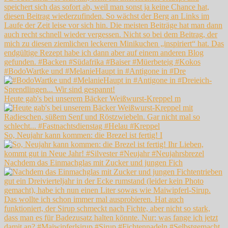
#BodoWartke und #MelanieHaupt in #Antigone in #Dre
Heute gab's bei unserem Bäcker Weißwurst-Kreppel m
So, Neujahr kann kommen: die Brezel ist fertig! I
Nachdem das Einmachglas mit Zucker und jungen Fich