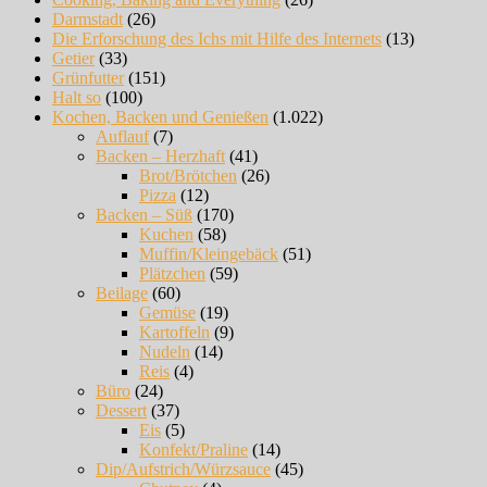
Darmstadt
(26)
Die Erforschung des Ichs mit Hilfe des Internets
(13)
Getier
(33)
Grünfutter
(151)
Halt so
(100)
Kochen, Backen und Genießen
(1.022)
Auflauf
(7)
Backen – Herzhaft
(41)
Brot/Brötchen
(26)
Pizza
(12)
Backen – Süß
(170)
Kuchen
(58)
Muffin/Kleingebäck
(51)
Plätzchen
(59)
Beilage
(60)
Gemüse
(19)
Kartoffeln
(9)
Nudeln
(14)
Reis
(4)
Büro
(24)
Dessert
(37)
Eis
(5)
Konfekt/Praline
(14)
Dip/Aufstrich/Würzsauce
(45)