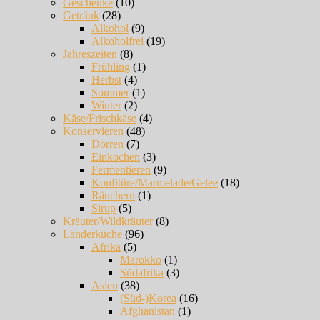
Geschenke
(10)
Getränk
(28)
Alkohol
(9)
Alkoholfrei
(19)
Jahreszeiten
(8)
Frühling
(1)
Herbst
(4)
Sommer
(1)
Winter
(2)
Käse/Frischkäse
(4)
Konservieren
(48)
Dörren
(7)
Einkochen
(3)
Fermentieren
(9)
Konfitüre/Marmelade/Gelee
(18)
Räuchern
(1)
Sirup
(5)
Kräuter/Wildkräuter
(8)
Länderküche
(96)
Afrika
(5)
Marokko
(1)
Südafrika
(3)
Asien
(38)
(Süd-)Korea
(16)
Afghanistan
(1)