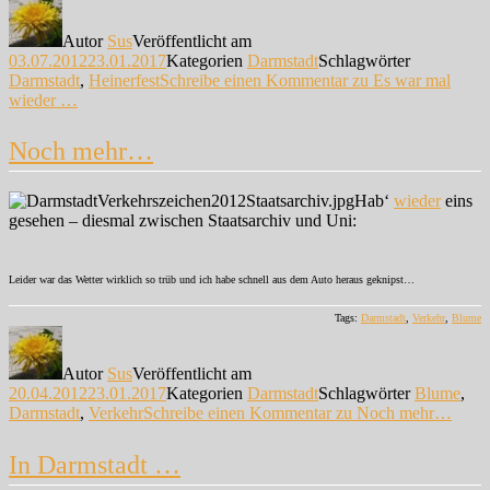
Autor
Sus
Veröffentlicht am
03.07.2012
23.01.2017
Kategorien
Darmstadt
Schlagwörter
Darmstadt
,
Heinerfest
Schreibe einen Kommentar
zu Es war mal
wieder …
Noch mehr…
Hab‘
wieder
eins
gesehen – diesmal zwischen Staatsarchiv und Uni:
Leider war das Wetter wirklich so trüb und ich habe schnell aus dem Auto heraus geknipst…
Tags:
Darmstadt
,
Verkehr
,
Blume
Autor
Sus
Veröffentlicht am
20.04.2012
23.01.2017
Kategorien
Darmstadt
Schlagwörter
Blume
,
Darmstadt
,
Verkehr
Schreibe einen Kommentar
zu Noch mehr…
In Darmstadt …