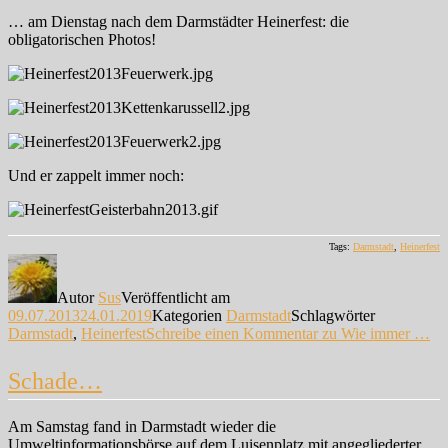
… am Dienstag nach dem Darmstädter Heinerfest: die
obligatorischen Photos!
Und er zappelt immer noch:
Tags:
Darmstadt
,
Heinerfest
Autor
Sus
Veröffentlicht am
09.07.2013
24.01.2019
Kategorien
Darmstadt
Schlagwörter
Darmstadt
,
Heinerfest
Schreibe einen Kommentar
zu Wie immer …
Schade…
Am Samstag fand in Darmstadt wieder die
Umweltinformationsbörse auf dem Luisenplatz mit angegliederter