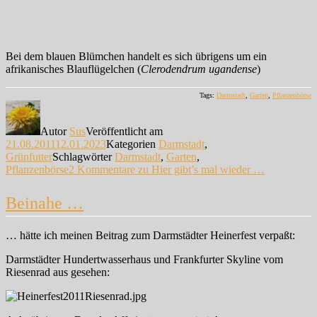
Bei dem blauen Blümchen handelt es sich übrigens um ein
afrikanisches Blauflügelchen (
Clerodendrum ugandense
)
Tags:
Darmstadt
,
Garten
,
Pflanzenbörse
Autor
Sus
Veröffentlicht am
21.08.2011
12.01.2023
Kategorien
Darmstadt
,
Grünfutter
Schlagwörter
Darmstadt
,
Garten
,
Pflanzenbörse
2 Kommentare
zu Hier gibt’s mal wieder …
Beinahe …
… hätte ich meinen Beitrag zum Darmstädter Heinerfest verpaßt:
Darmstädter Hundertwasserhaus und Frankfurter Skyline vom
Riesenrad aus gesehen: