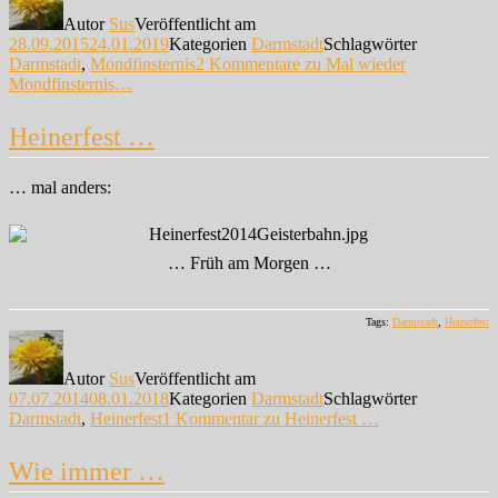
Autor
Sus
Veröffentlicht am
28.09.2015
24.01.2019
Kategorien
Darmstadt
Schlagwörter
Darmstadt
,
Mondfinsternis
2 Kommentare
zu Mal wieder
Mondfinsternis…
Heinerfest …
… mal anders:
… Früh am Morgen …
Tags:
Darmstadt
,
Heinerfest
Autor
Sus
Veröffentlicht am
07.07.2014
08.01.2018
Kategorien
Darmstadt
Schlagwörter
Darmstadt
,
Heinerfest
1 Kommentar
zu Heinerfest …
Wie immer …