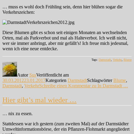
… muss es wohl doch Frühling sein, denn hier blühen sogar die
Verkehrszeichen:
Diese Blumen gibt es schon seit einigen Monaten an wechselnden
Orten, mal als Parkverbot und mal als Halteverbot. Ich weiß nicht,
wer sie immer anbringt, aber mir gefällt’s! Ich freue mich jedesmal,
wenn ich eine neue entdecke.
Tags:
Darmstadt
,
Verkehr
,
Blume
Autor
Sus
Veröffentlicht am
30.03.2012
23.01.2017
Kategorien
Darmstadt
Schlagwörter
Blume
,
Darmstadt
,
Verkehr
Schreibe einen Kommentar
zu In Darmstadt …
Hier gibt’s mal wieder …
… nix zu essen.
Stattdessen war ich gestern (zum zweiten Mal) auf der Darmstädter
Umweltinformationsbörse, der ein Pflanzen-Flohmarkt angegliedert