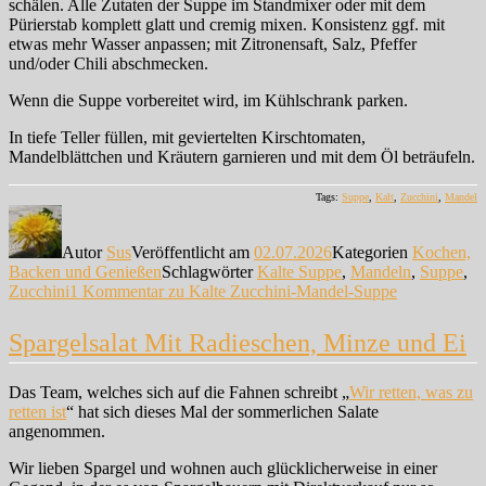
schälen. Alle Zutaten der Suppe im Standmixer oder mit dem
Pürierstab komplett glatt und cremig mixen. Konsistenz ggf. mit
etwas mehr Wasser anpassen; mit Zitronensaft, Salz, Pfeffer
und/oder Chili abschmecken.
Wenn die Suppe vorbereitet wird, im Kühlschrank parken.
In tiefe Teller füllen, mit geviertelten Kirschtomaten,
Mandelblättchen und Kräutern garnieren und mit dem Öl beträufeln.
Tags:
Suppe
,
Kalt
,
Zucchini
,
Mandel
Autor
Sus
Veröffentlicht am
02.07.2026
Kategorien
Kochen,
Backen und Genießen
Schlagwörter
Kalte Suppe
,
Mandeln
,
Suppe
,
Zucchini
1 Kommentar
zu Kalte Zucchini-Mandel-Suppe
Spargelsalat Mit Radieschen, Minze und Ei
Das Team, welches sich auf die Fahnen schreibt „
Wir retten, was zu
retten ist
“ hat sich dieses Mal der sommerlichen Salate
angenommen.
Wir lieben Spargel und wohnen auch glücklicherweise in einer