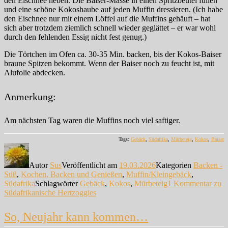
den Eischnee heben. Die Baiser-Masse in einen Spritzbeutel füllen
und eine schöne Kokoshaube auf jeden Muffin dressieren. (Ich habe
den Eischnee nur mit einem Löffel auf die Muffins gehäuft – hat
sich aber trotzdem ziemlich schnell wieder geglättet – er war wohl
durch den fehlenden Essig nicht fest genug.)
Die Törtchen im Ofen ca. 30-35 Min. backen, bis der Kokos-Baiser
braune Spitzen bekommt. Wenn der Baiser noch zu feucht ist, mit
Alufolie abdecken.
Anmerkung:
Am nächsten Tag waren die Muffins noch viel saftiger.
Tags:
Gebäck
,
Südafrika
,
Mürbeteig
,
Kokos
,
Baiser
Autor
Sus
Veröffentlicht am
19.03.2026
Kategorien
Backen -
Süß
,
Kochen, Backen und Genießen
,
Muffin/Kleingebäck
,
Südafrika
Schlagwörter
Gebäck
,
Kokos
,
Mürbeteig
1 Kommentar
zu
Südafrikanische Hertzoggies
So, Neujahr kann kommen…