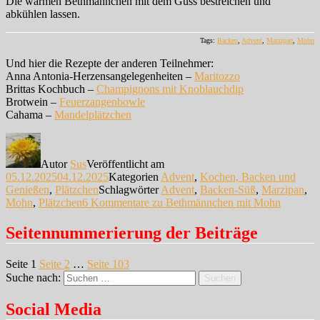
Die warmen Bethmännchen mit dem Guss bestreichen und
abkühlen lassen.
Tags:
Backen
,
Advent
,
Marzipan
,
Mohn
Und hier die Rezepte der anderen Teilnehmer:
Anna Antonia-Herzensangelegenheiten –
Maritozzo
Brittas Kochbuch –
Champignons mit Knoblauchdip
Brotwein –
Feuerzangenbowle
Cahama –
Mandelplätzchen
Autor
Sus
Veröffentlicht am
05.12.2025
04.12.2025
Kategorien
Advent
,
Kochen, Backen und
Genießen
,
Plätzchen
Schlagwörter
Advent
,
Backen-Süß
,
Marzipan
,
Mohn
,
Plätzchen
6 Kommentare
zu Bethmännchen mit Mohn
Seitennummerierung der Beiträge
Seite
1
Seite
2
…
Seite
103
Nächste Seite
Suche nach:
Suchen
Social Media