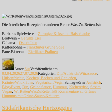
Die österlichen Rezepte der anderen Retter-Was-Zu-Retten-Ist:
Barbaras Spielwiese –
Zitronige Kekse mit Baiserhaube
Brotwein –
Gefüllte Eier
Cahama –
Osterküken
Kaffeebohne –
Frankfurter Grüne Soße
Pane-Bistecca –
Eierlikoer Pralinen
Autor
Sus
Veröffentlicht am
03.04.2026
27.07.2026
Kategorien
Dip/Aufstrich/Würzsauce
,
Hülsenfrüchte
,
Kochen, Backen und Genießen
,
Kräuter/Wildkräuter
,
Vegetarisch/Vegan
Schlagwörter
Aufstrich
,
Blog-Event
,
Dip
,
Grüne Sauce
,
Hummus
,
Kichererbse
,
Sesam
,
Vegan
,
WirRettenWasZuRettenIst
8 Kommentare
zu Grünes
Hummus mit Grüne-Sauce-Kräutern
Südafrikanische Hertzoggies