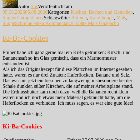
Autor
Sus
Veröffentlicht am
05.08.2026
05.08.2026
Kategorien
Kochen, Backen und Genießen
,
Suppe/Eintopf/Curry
Schlagwörter
Bohnen
,
Kalte Suppe
,
Mais
,
Suppe
Schreibe einen Kommentar
zu Kalte Mais-Gazpacho
Ki-Ba-Cookies
Früher habe ich ganz gerne mal ein KiBa getrunken: Kirsch- und
Bananensaft so im Glas gemischt, dass ein Marmormuster
entstanden ist.
Als ich das Originalrezept für diese Plätzchen im Internet gesehen
hatte, waren es nur drei Zutaten: Haferflocken, Banane und Salz.
Das war mir jetzt ein bisschen zu langweilig, insbesondere bei der
Schale dunkler, süßer Kirschen, die auf meiner Arbeitsplatte stand.
Die Erdnussbutter kam noch dazu, weil die Bananen recht klein
waren und ich noch etwas mehr Material gebraucht hatte, um die
Haferflocken zu verbinden. Ich muss sagen, es war eine gute Idee!
Ki-Ba-Cookies