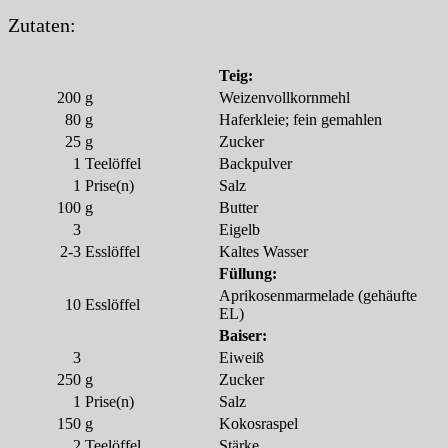
Zutaten:
Teig:
200
g
Weizenvollkornmehl
80
g
Haferkleie; fein gemahlen
25
g
Zucker
1
Teelöffel
Backpulver
1
Prise(n)
Salz
100
g
Butter
3
Eigelb
2-3
Esslöffel
Kaltes Wasser
Füllung:
Aprikosenmarmelade (gehäufte
10
Esslöffel
EL)
Baiser:
3
Eiweiß
250
g
Zucker
1
Prise(n)
Salz
150
g
Kokosraspel
2
Teelöffel
Stärke