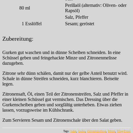
Perillaöl (alternativ: Oliven- oder
80
ml
Rapsöl)
Salz, Pfeffer
1
Esslöffel
Sesam; geröstet
Zubereitung:
Gurken gut waschen und in dünne Scheiben schneiden. In eine
Schüssel geben und feingehackte Minze und Zitronenmelisse
dazugeben.
Zitrone sehr dünn schälen, damit nur der gelbe Anteil benutzt wird.
Schale in dünne Streifen schneiden, kurz blanchieren. Beiseite
legen.
Zitronensaft, Öl, einen Teil der Zitronenstreifen, Salz und Pfeffer in
einer kleinen Schüssel gut vermischen. Das Dressing über die
Gurkenscheiben geben und sorgfältig unterheben. Etwas ziehen
lassen, vorzugsweise im Kühlschrank.
Zum Servieren Sesam und Zitronenschale über den Salat geben.
Tags:
Salat
,
Gurke
,
Zitronenmelisse
,
Minze
,
Blog-Event