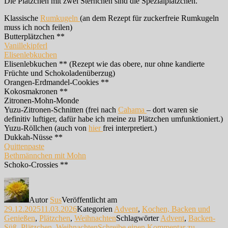
Die Plätzchen mit zwei Sternchen sind die Spezialplätzchen.
Klassische
Rumkugeln
(an dem Rezept für zuckerfreie Rumkugeln
muss ich noch feilen)
Butterplätzchen **
Vanillekipferl
Elisenlebkuchen
Elisenlebkuchen ** (Rezept wie das obere, nur ohne kandierte
Früchte und Schokoladenüberzug)
Orangen-Erdmandel-Cookies **
Kokosmakronen **
Zitronen-Mohn-Monde
Yuzu-Zitronen-Schnitten (frei nach
Cahama
– dort waren sie
definitiv luftiger, dafür habe ich meine zu Plätzchen umfunktioniert.)
Yuzu-Röllchen (auch von
hier
frei interpretiert.)
Dukkah-Nüsse **
Quittenpaste
Bethmännchen mit Mohn
Schoko-Crossies **
Autor
Sus
Veröffentlicht am
29.12.2025
11.03.2026
Kategorien
Advent
,
Kochen, Backen und
Genießen
,
Plätzchen
,
Weihnachten
Schlagwörter
Advent
,
Backen-
Süß
,
Plätzchen
,
Weihnachten
Schreibe einen Kommentar
zu