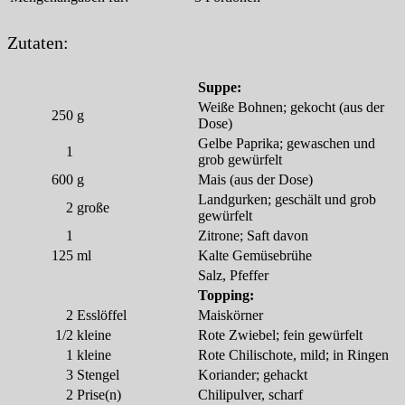
Zutaten:
Suppe:
Weiße Bohnen; gekocht (aus der
250
g
Dose)
Gelbe Paprika; gewaschen und
1
grob gewürfelt
600
g
Mais (aus der Dose)
Landgurken; geschält und grob
2
große
gewürfelt
1
Zitrone; Saft davon
125
ml
Kalte Gemüsebrühe
Salz, Pfeffer
Topping:
2
Esslöffel
Maiskörner
1/2
kleine
Rote Zwiebel; fein gewürfelt
1
kleine
Rote Chilischote, mild; in Ringen
3
Stengel
Koriander; gehackt
2
Prise(n)
Chilipulver, scharf