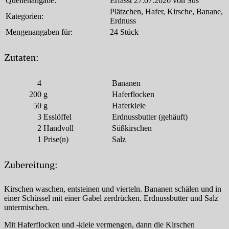
Quellenangabe:
Erfasst 27.07.2026 von Sus
Plätzchen, Hafer, Kirsche, Banane,
Kategorien:
Erdnuss
Mengenangaben für:
24 Stück
Zutaten:
4
Bananen
200
g
Haferflocken
50
g
Haferkleie
3
Esslöffel
Erdnussbutter (gehäuft)
2
Handvoll
Süßkirschen
1
Prise(n)
Salz
Zubereitung:
Kirschen waschen, entsteinen und vierteln. Bananen schälen und in
einer Schüssel mit einer Gabel zerdrücken. Erdnussbutter und Salz
untermischen.
Mit Haferflocken und -kleie vermengen, dann die Kirschen