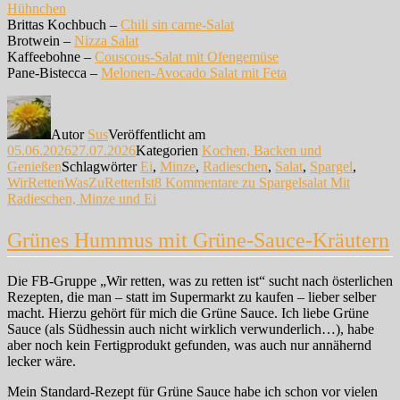
Hühnchen
Brittas Kochbuch –
Chili sin carne-Salat
Brotwein –
Nizza Salat
Kaffeebohne –
Couscous-Salat mit Ofengemüse
Pane-Bistecca –
Melonen-Avocado Salat mit Feta
Autor
Sus
Veröffentlicht am
05.06.2026
27.07.2026
Kategorien
Kochen, Backen und
Genießen
Schlagwörter
Ei
,
Minze
,
Radieschen
,
Salat
,
Spargel
,
WirRettenWasZuRettenIst
8 Kommentare
zu Spargelsalat Mit
Radieschen, Minze und Ei
Grünes Hummus mit Grüne-Sauce-Kräutern
Die FB-Gruppe „Wir retten, was zu retten ist“ sucht nach österlichen
Rezepten, die man – statt im Supermarkt zu kaufen – lieber selber
macht. Hierzu gehört für mich die Grüne Sauce. Ich liebe Grüne
Sauce (als Südhessin auch nicht wirklich verwunderlich…), habe
aber noch kein Fertigprodukt gefunden, was auch nur annähernd
lecker wäre.
Mein Standard-Rezept für Grüne Sauce habe ich schon vor vielen