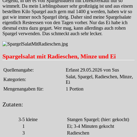
Gegend, in der es von Spargelbauern mit Direktverkauf nur so
wimmelt. Da mein Lieblingsbauer sehr großzügig ist und aus einem
bestellten Kilo Spargel auch gern mal 1400 g werden, haben wir so
gut wie immer noch Spargel übrig. Daher sind meine Spargelsalate
eigentlich Resteessen von den Tagen vorher. Nur das Ei habe ich
diesmal extra dazu gegart. Wer mag, kann allerdings auch rohen
Spargel verwenden. Das schmeckt auch sehr lecker.
Spargelsalat mit Radieschen, Minze und Ei
Quellenangabe:
Erfasst 29.05.2026 von Sus
Salat, Spargel, Radieschen, Minze,
Kategorien:
Ei
Mengenangaben für:
1 Portion
Zutaten:
3-5
kleine
Stangen Spargel; (hier: gekocht)
1
Ei; 3-4 Minuten gekocht
3
Radieschen