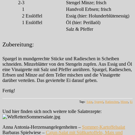
2-3
Stengel Minze; frisch
1
Handvoll Erbsen; frisch
2
Esslöffel
Essig (hier: Holunderblütenessig)
1
Esslöffel
Öl (hier: Perillaöl)
Salz & Pfeffer
Zubereitung:
Spargel in mundgerechte Stücke und Radieschen in Scheiben
schneiden. Minzeblätter von den Stengeln zupfen. Aus Essig und Öl
eine Vinaigrette mit Salz und Pfeffer anrühren. Spargel, Radieschen,
Erbsen und Minze auf dem Teller mischen und die Vinaigrette
darüber verteilen. Das geviertelte Ei darauf geben.
Fertig!
Tags:
Salat
,
Spargel
,
Radieschen
,
Minze
,
Ei
Und hier finden sich noch weitere tolle Salatrezepte:
Anna Antonia-Herzensangelegenheiten –
Sommer-Kartoffelsalat
Barbaras Spielwiese –
Cajun-Salat mit Süßkartoffeln, Mais und