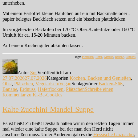
unterheben.
Mit einem Esslöffel kleine Häufchen auf ein mit Backmatte oder -
papier belegtes Backblech setzen und ein bisschen plattdrücken.
Im vorgeheizten Backofen bei 170 °C Ober-/Unterhitze oder 160 °C
Umluft für ca. 15-20 Minuten backen.
Auf einem Kuchengitter abkühlen lassen.
Tags:
Plätzchen
,
Hafer
,
Kirsche
,
Banane
,
Erdnuss
Autor
Sus
Veröffentlicht am
27.07.2026
27.07.2026
Kategorien
Kochen, Backen und Genießen
,
Obst
,
Plätzchen
,
Vegetarisch/Vegan
Schlagwörter
Backen-Süß
,
Banane
,
Erdnuss
,
Haferflocken
,
Plätzchen
Schreibe einen
Kommentar
zu Ki-Ba-Cookies
Kalte Zucchini-Mandel-Suppe
Es ist heiß! Zu heiß! Deshalb hatten wir in den letzten Tagen immer
mal wieder eine kalte Suppe, bei der man den Herd nicht
anschmeißen muss. Unter Anderem gab es die
Hessische Gazpacho
,