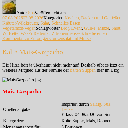
Autor
Sus
Veröffentlicht am
07.08.2026
03.08.2026
Kategorien
Kochen, Backen und Genießen
,
Kräuter/Wildkräuter
,
Salat
,
Schnelles Essen
,
Vegetarisch/Vegan
Schlagwörter
Blog-Event
,
Gurke
,
Minze
,
Salat
,
WirRettenWasZuRettenIst
,
Zitronenmelisse
Schreibe einen
Kommentar
zu Zitroniger Gurkensalat mit Minze
Kalte Mais-Gazpacho
Die Hitze hört ja überhaupt nicht mehr auf. Deshalb gibt es jetzt ein
weiteres Mitglied aus der Familie der
kalten Suppen
hier im Blog.
Mais-Gazpacho
Inspiriert durch
Salzig, Süß,
Quellenangabe:
Lecker
Erfasst 04.08.2026 von Sus
Kategorien:
Kalte Suppe, Mais, Bohnen
Mengenangaben für:
3 Portionen