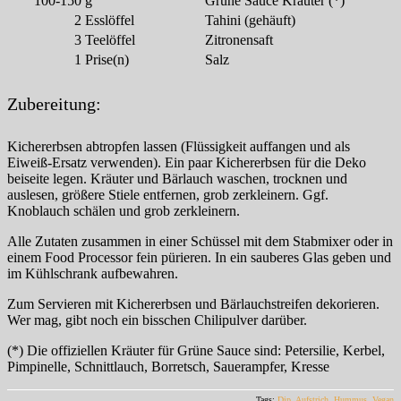
100-150
g
Grüne Sauce Kräuter (*)
2
Esslöffel
Tahini (gehäuft)
3
Teelöffel
Zitronensaft
1
Prise(n)
Salz
Zubereitung:
Kichererbsen abtropfen lassen (Flüssigkeit auffangen und als
Eiweiß-Ersatz verwenden). Ein paar Kichererbsen für die Deko
beiseite legen. Kräuter und Bärlauch waschen, trocknen und
auslesen, größere Stiele entfernen, grob zerkleinern. Ggf.
Knoblauch schälen und grob zerkleinern.
Alle Zutaten zusammen in einer Schüssel mit dem Stabmixer oder in
einem Food Processor fein pürieren. In ein sauberes Glas geben und
im Kühlschrank aufbewahren.
Zum Servieren mit Kichererbsen und Bärlauchstreifen dekorieren.
Wer mag, gibt noch ein bisschen Chilipulver darüber.
(*) Die offiziellen Kräuter für Grüne Sauce sind: Petersilie, Kerbel,
Pimpinelle, Schnittlauch, Borretsch, Sauerampfer, Kresse
Tags:
Dip
,
Aufstrich
,
Hummus
,
Vegan