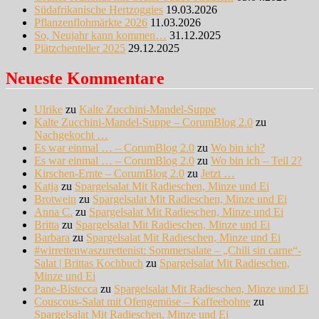
Südafrikanische Hertzoggies
19.03.2026
Pflanzenflohmärkte 2026
11.03.2026
So, Neujahr kann kommen…
31.12.2025
Plätzchenteller 2025
29.12.2025
Neueste Kommentare
Ulrike
zu
Kalte Zucchini-Mandel-Suppe
Kalte Zucchini-Mandel-Suppe – CorumBlog 2.0
zu
Nachgekocht …
Es war einmal … – CorumBlog 2.0
zu
Wo bin ich?
Es war einmal … – CorumBlog 2.0
zu
Wo bin ich – Teil 2?
Kirschen-Ernte – CorumBlog 2.0
zu
Jetzt …
Katja
zu
Spargelsalat Mit Radieschen, Minze und Ei
Brotwein
zu
Spargelsalat Mit Radieschen, Minze und Ei
Anna C.
zu
Spargelsalat Mit Radieschen, Minze und Ei
Britta
zu
Spargelsalat Mit Radieschen, Minze und Ei
Barbara
zu
Spargelsalat Mit Radieschen, Minze und Ei
#wirrettenwaszurettenist: Sommersalate – „Chili sin carne“-
Salat | Brittas Kochbuch
zu
Spargelsalat Mit Radieschen,
Minze und Ei
Pane-Bistecca
zu
Spargelsalat Mit Radieschen, Minze und Ei
Couscous-Salat mit Ofengemüse – Kaffeebohne
zu
Spargelsalat Mit Radieschen, Minze und Ei