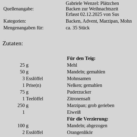
Gabriele Wenzel: Plätzchen
Quellenangabe:
Backen zur Weihnachtszeit
Erfasst 02.12.2025 von Sus
Kategorien:
Backen, Advent, Marzipan, Mohn
Mengenangaben für:
ca. 35 Stück
Zutaten:
Für den Teig:
25
g
Mehl
50
g
Mandeln; gemahlen
3
Esslöffel
Mohnsamen
1
Prise(n)
Nelken; gemahlen
75
g
Puderzucker
1
Teelöffel
Zitronensaft
250
g
Marzipan; grob gerieben
1
Eiweiß
Für die Verzierung:
100
g
Mandeln; abgezogen
2
Esslöffel
Orangenlikör