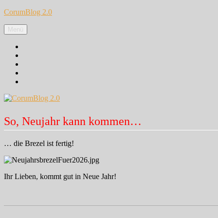
Zum
CorumBlog 2.0
Inhalt
springen
Menü
Facebook
Instagram
Pinterest
Google+
Twitter
So, Neujahr kann kommen…
… die Brezel ist fertig!
Ihr Lieben, kommt gut in Neue Jahr!