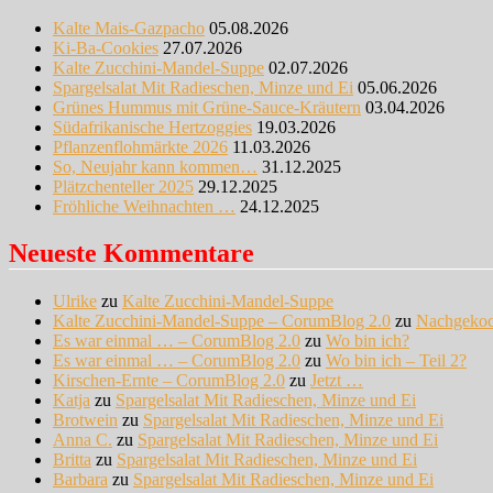
Kalte Mais-Gazpacho
05.08.2026
Ki-Ba-Cookies
27.07.2026
Kalte Zucchini-Mandel-Suppe
02.07.2026
Spargelsalat Mit Radieschen, Minze und Ei
05.06.2026
Grünes Hummus mit Grüne-Sauce-Kräutern
03.04.2026
Südafrikanische Hertzoggies
19.03.2026
Pflanzenflohmärkte 2026
11.03.2026
So, Neujahr kann kommen…
31.12.2025
Plätzchenteller 2025
29.12.2025
Fröhliche Weihnachten …
24.12.2025
Neueste Kommentare
Ulrike
zu
Kalte Zucchini-Mandel-Suppe
Kalte Zucchini-Mandel-Suppe – CorumBlog 2.0
zu
Nachgeko
Es war einmal … – CorumBlog 2.0
zu
Wo bin ich?
Es war einmal … – CorumBlog 2.0
zu
Wo bin ich – Teil 2?
Kirschen-Ernte – CorumBlog 2.0
zu
Jetzt …
Katja
zu
Spargelsalat Mit Radieschen, Minze und Ei
Brotwein
zu
Spargelsalat Mit Radieschen, Minze und Ei
Anna C.
zu
Spargelsalat Mit Radieschen, Minze und Ei
Britta
zu
Spargelsalat Mit Radieschen, Minze und Ei
Barbara
zu
Spargelsalat Mit Radieschen, Minze und Ei