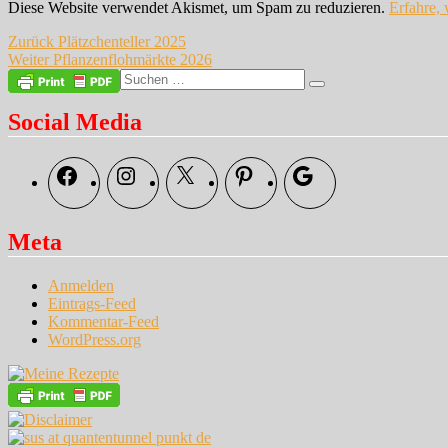
Diese Website verwendet Akismet, um Spam zu reduzieren.
Erfahre,
Beitragsnavigation
Vorheriger
Zurück
Plätzchenteller 2025
Nächster
Beitrag:
Weiter
Pflanzenflohmärkte 2026
Beitrag:
Suche
Suchen
nach:
Social Media
Facebook
Instagram
X
Pinterest
Google
Meta
Anmelden
Eintrags-Feed
Kommentar-Feed
WordPress.org