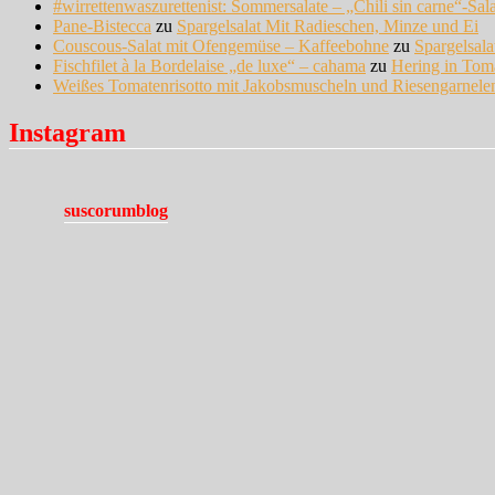
#wirrettenwaszurettenist: Sommersalate – „Chili sin carne“-Sal
Pane-Bistecca
zu
Spargelsalat Mit Radieschen, Minze und Ei
Couscous-Salat mit Ofengemüse – Kaffeebohne
zu
Spargelsal
Fischfilet à la Bordelaise „de luxe“ – cahama
zu
Hering in Tom
Weißes Tomatenrisotto mit Jakobsmuscheln und Riesengarnel
Instagram
suscorumblog