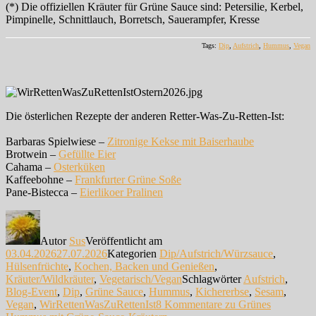
(*) Die offiziellen Kräuter für Grüne Sauce sind: Petersilie, Kerbel,
Pimpinelle, Schnittlauch, Borretsch, Sauerampfer, Kresse
Tags:
Dip
,
Aufstrich
,
Hummus
,
Vegan
Die österlichen Rezepte der anderen Retter-Was-Zu-Retten-Ist:
Barbaras Spielwiese –
Zitronige Kekse mit Baiserhaube
Brotwein –
Gefüllte Eier
Cahama –
Osterküken
Kaffeebohne –
Frankfurter Grüne Soße
Pane-Bistecca –
Eierlikoer Pralinen
Autor
Sus
Veröffentlicht am
03.04.2026
27.07.2026
Kategorien
Dip/Aufstrich/Würzsauce
,
Hülsenfrüchte
,
Kochen, Backen und Genießen
,
Kräuter/Wildkräuter
,
Vegetarisch/Vegan
Schlagwörter
Aufstrich
,
Blog-Event
,
Dip
,
Grüne Sauce
,
Hummus
,
Kichererbse
,
Sesam
,
Vegan
,
WirRettenWasZuRettenIst
8 Kommentare
zu Grünes