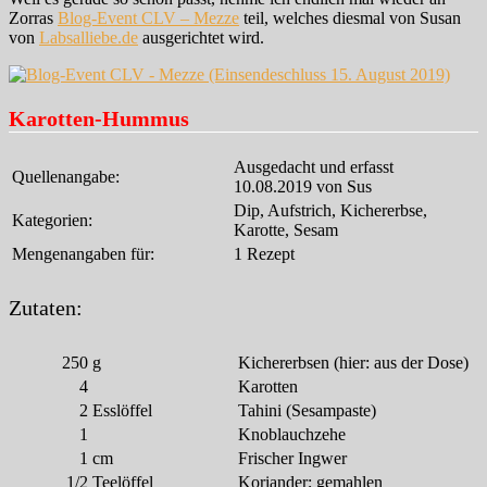
Zorras
Blog-Event CLV – Mezze
teil, welches diesmal von Susan
von
Labsalliebe.de
ausgerichtet wird.
Karotten-Hummus
Ausgedacht und erfasst
Quellenangabe:
10.08.2019 von Sus
Dip, Aufstrich, Kichererbse,
Kategorien:
Karotte, Sesam
Mengenangaben für:
1 Rezept
Zutaten:
250
g
Kichererbsen (hier: aus der Dose)
4
Karotten
2
Esslöffel
Tahini (Sesampaste)
1
Knoblauchzehe
1
cm
Frischer Ingwer
1/2
Teelöffel
Koriander; gemahlen