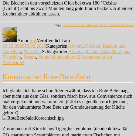
Die Bleche in den vorgeheizten Ofen bei etwa 180 °Celsius
(Umluft) acht bis zwölf Minuten lang gold-braun backen. Auf einem
Kuchengitter abkühlen lassen.
Tags:
Plätzchen
,
Advent
,
Marzipan
,
Sesam
,
Sonnenblumenkerne
Autor
Sus
Veröffentlicht am
16.12.2020
15.02.2023
Kategorien
Advent
,
Kochen, Backen und
Genießen
,
Plätzchen
Schlagwörter
Advent
,
Backen-Süß
,
Marzipan
,
Plätzchen
,
Sesam
,
Sonnenblumenkerne
2 Kommentare
zu
Pferdeäpfel
Koreanischer Rote-Bete-Salat
Ich glaube, ich habe schon öfter erwähnt, dass ich Rote Bete mag,
aber nicht aus dem Glas, sondern frisch bzw. aus Convenience auch
mal vorgekocht und vakuumiert. (Gibt es eigentlich noch jemand,
für den vakuumierte Rote Bete zur Grundausstattung der Küche
gehört?)
Zusammen mit Kimchi aus Tigerglockenblume (deodeok bzw. 더
덕), marinierten Sesamblättern und marinierten Fischchen mit