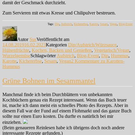
damit der Geschmack durchzieht.
Zum Servieren mit etwas Kresse und Chilipulver bestreuen.
Tags:
Dip
,
Aufstrich
,
Kichererbse
,
Karotte
,
Sesam
,
Vegan
,
Blog-Event
Autor
Sus
Veröffentlicht am
14.08.2019
16.02.2023
Kategorien
Dip/Aufstrich/Würzsauce
,
Hülsenfrüchte
,
Kochen, Backen und Genießen
,
Vegetarisch/Vegan
,
Wurzelgemüse
Schlagwörter
Aufstrich
,
Blog-Event
,
Dip
,
Hummus
,
Karotte
,
Kichererbse
,
Sesam
,
Vegan
2 Kommentare
zu Karotten-
Hummus
Grüne Bohnen im Sesammantel
Manchmal finde ich beim Durchblättern von unbekannten
Kochbüchern genau ein Rezept interessant. Wenn das Buch teuer
ist, mache ich dann meist ein schnelles Photo des Rezepts. Aber in
diesem Fall war der Fund auf einem Flohmarkt und das ganze Buch
sollte nur einen Euro kosten. Da durfte es natürlich bei mir
einziehen.
(Beim genaueren Reinlesen habe ich übrigens doch noch andere
interessante Rezepte gefunden.)