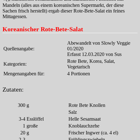
Mandeln (alles aus einem koreanischen Supermarkt, der diese
Sachen frisch herstellt) ergab dieser Rote-Bete-Salat ein feines
Mittagessen.
Koreanischer Rote-Bete-Salat
Abewandelt von Slowly Veggie
Quellenangabe:
01/2020
Erfasst 12.03.2020 von Sus
Rote Bete, Korea, Salat,
Kategorien:
Vegetarisch
Mengenangaben für:
4 Portionen
Zutaten:
300
g
Rote Bete Knollen
Salz
3-4
Esslöffel
Helle Sesamsaat
1
große
Knoblauchzehe
20
g
Frischer Ingwer (ca. 4 el)
2-3
Frühlingszwiebeln