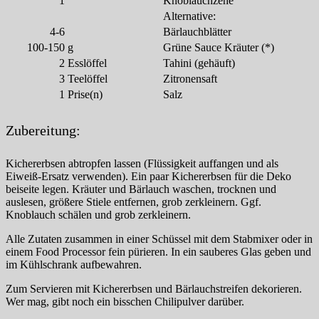
1
Knoblauchzehe
Alternative:
4-6
Bärlauchblätter
100-150
g
Grüne Sauce Kräuter (*)
2
Esslöffel
Tahini (gehäuft)
3
Teelöffel
Zitronensaft
1
Prise(n)
Salz
Zubereitung:
Kichererbsen abtropfen lassen (Flüssigkeit auffangen und als
Eiweiß-Ersatz verwenden). Ein paar Kichererbsen für die Deko
beiseite legen. Kräuter und Bärlauch waschen, trocknen und
auslesen, größere Stiele entfernen, grob zerkleinern. Ggf.
Knoblauch schälen und grob zerkleinern.
Alle Zutaten zusammen in einer Schüssel mit dem Stabmixer oder in
einem Food Processor fein pürieren. In ein sauberes Glas geben und
im Kühlschrank aufbewahren.
Zum Servieren mit Kichererbsen und Bärlauchstreifen dekorieren.
Wer mag, gibt noch ein bisschen Chilipulver darüber.