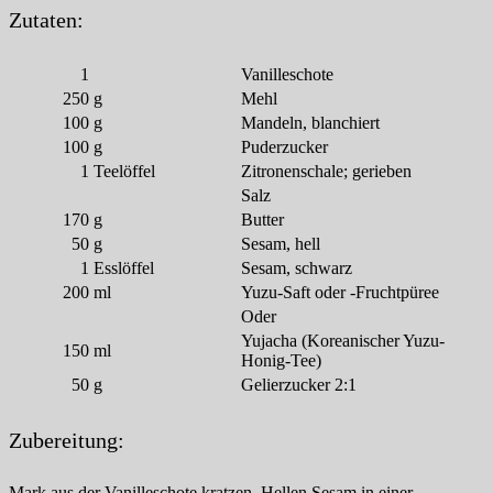
Zutaten:
1
Vanilleschote
250
g
Mehl
100
g
Mandeln, blanchiert
100
g
Puderzucker
1
Teelöffel
Zitronenschale; gerieben
Salz
170
g
Butter
50
g
Sesam, hell
1
Esslöffel
Sesam, schwarz
200
ml
Yuzu-Saft oder -Fruchtpüree
Oder
Yujacha (Koreanischer Yuzu-
150
ml
Honig-Tee)
50
g
Gelierzucker 2:1
Zubereitung:
Mark aus der Vanilleschote kratzen. Hellen Sesam in einer