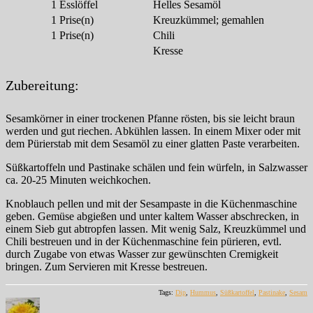
1
Esslöffel
Helles Sesamöl
1
Prise(n)
Kreuzkümmel; gemahlen
1
Prise(n)
Chili
Kresse
Zubereitung:
Sesamkörner in einer trockenen Pfanne rösten, bis sie leicht braun
werden und gut riechen. Abkühlen lassen. In einem Mixer oder mit
dem Pürierstab mit dem Sesamöl zu einer glatten Paste verarbeiten.
Süßkartoffeln und Pastinake schälen und fein würfeln, in Salzwasser
ca. 20-25 Minuten weichkochen.
Knoblauch pellen und mit der Sesampaste in die Küchenmaschine
geben. Gemüse abgießen und unter kaltem Wasser abschrecken, in
einem Sieb gut abtropfen lassen. Mit wenig Salz, Kreuzkümmel und
Chili bestreuen und in der Küchenmaschine fein pürieren, evtl.
durch Zugabe von etwas Wasser zur gewünschten Cremigkeit
bringen. Zum Servieren mit Kresse bestreuen.
Tags:
Dip
,
Hummus
,
Süßkartoffel
,
Pastinake
,
Sesam