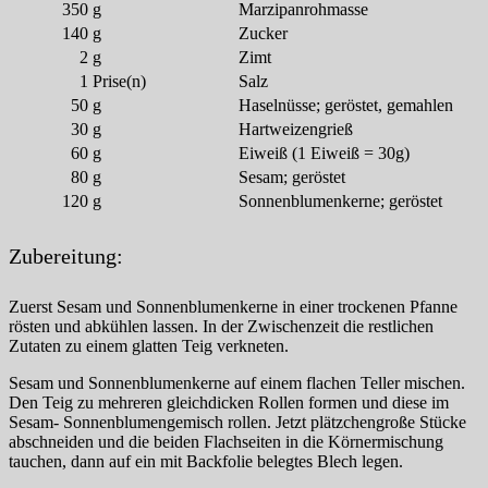
350
g
Marzipanrohmasse
140
g
Zucker
2
g
Zimt
1
Prise(n)
Salz
50
g
Haselnüsse; geröstet, gemahlen
30
g
Hartweizengrieß
60
g
Eiweiß (1 Eiweiß = 30g)
80
g
Sesam; geröstet
120
g
Sonnenblumenkerne; geröstet
Zubereitung:
Zuerst Sesam und Sonnenblumenkerne in einer trockenen Pfanne
rösten und abkühlen lassen. In der Zwischenzeit die restlichen
Zutaten zu einem glatten Teig verkneten.
Sesam und Sonnenblumenkerne auf einem flachen Teller mischen.
Den Teig zu mehreren gleichdicken Rollen formen und diese im
Sesam- Sonnenblumengemisch rollen. Jetzt plätzchengroße Stücke
abschneiden und die beiden Flachseiten in die Körnermischung
tauchen, dann auf ein mit Backfolie belegtes Blech legen.