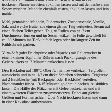
trockenen Pfanne anrösten, abkühlen lassen und mit dem schwarzen
Sesam mischen. Mandeln ebenfalls rösten, abkühlen lassen und fein
mahlen.
Mehl, gemahlene Mandeln, Puderzucker, Zitronenschale, Vanille,
Salz und weiche Butter zue einem glatten Teig verkneten. Sesam auf
einen flachen Teller geben. Teig zu Rollen von ca. 3 cm
Durchmesser formen und im Sesam wälzen. In Folie gewickelt für
ca. 30 Minuten ins Tiefkühlfach legen oder für längere Zeit im
Kühlschrank parken.
Yuzu-Saft (oder Fruchtpüree oder Yujacha) mit Gelierzucker in
einem kleinen Topf unter Rühren nach Packungsangabe des
Gelierzuckers ca. 3 Minuten einkochen lassen.
Den Backofen auf 180°C Ober-/Unterhitze vorheizen. Teigrollen
auswickeln und in ca. 1/2 cm dicke Scheiben schneiden. Teigkreise
auf 2 Backbleche (mit Backpapier oder Backfolie) verteilen.
Nacheinander für ca. 13-15 Minuten goldbraun backen. Auskühlen
lassen. Die Hälfte der Plätzchen mit Gelee bestreichen und mit
einem weiteren Plätzchen zusammensetzen. Dabei auf gleiche
Größen und Formen achten. Über Nacht trocknen lassen und dann
in einer Keksdose aufbewahren.