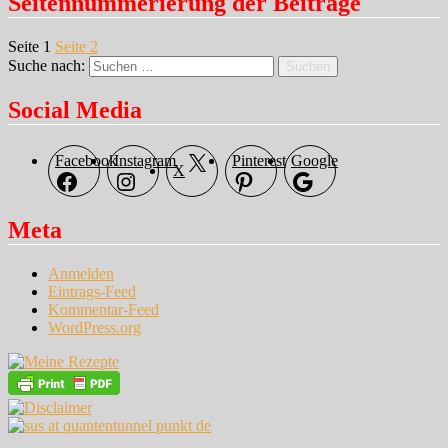
Seitennummerierung der Beiträge
Seite
1
Seite
2
Nächste Seite
Suche nach:
Suchen
Social Media
Facebook
Instagram
Pinterest
Google
X
Meta
Anmelden
Eintrags-Feed
Kommentar-Feed
WordPress.org