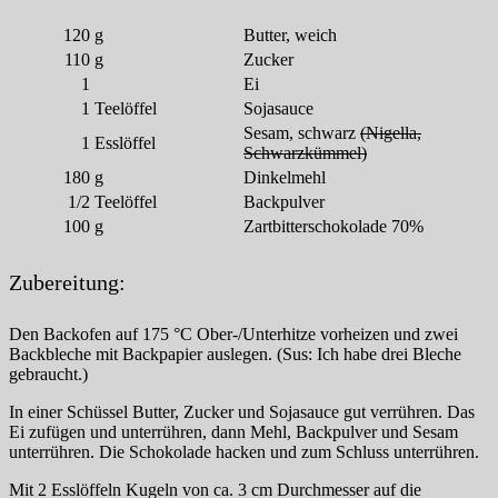
120
g
Butter, weich
110
g
Zucker
1
Ei
1
Teelöffel
Sojasauce
Sesam, schwarz
(Nigella,
1
Esslöffel
Schwarzkümmel)
180
g
Dinkelmehl
1/2
Teelöffel
Backpulver
100
g
Zartbitterschokolade 70%
Zubereitung:
Den Backofen auf 175 °C Ober-/Unterhitze vorheizen und zwei
Backbleche mit Backpapier auslegen. (Sus: Ich habe drei Bleche
gebraucht.)
In einer Schüssel Butter, Zucker und Sojasauce gut verrühren. Das
Ei zufügen und unterrühren, dann Mehl, Backpulver und Sesam
unterrühren. Die Schokolade hacken und zum Schluss unterrühren.
Mit 2 Esslöffeln Kugeln von ca. 3 cm Durchmesser auf die