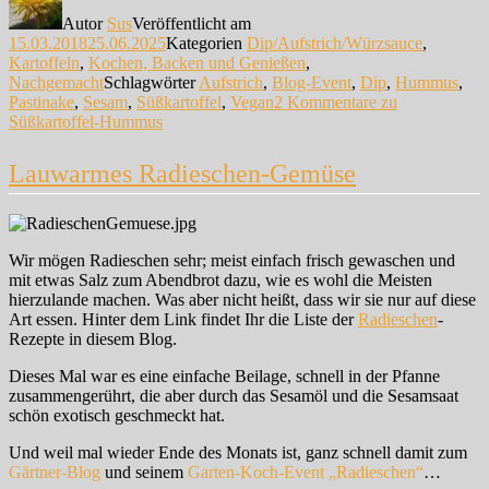
Autor
Sus
Veröffentlicht am
15.03.2018
25.06.2025
Kategorien
Dip/Aufstrich/Würzsauce
,
Kartoffeln
,
Kochen, Backen und Genießen
,
Nachgemacht
Schlagwörter
Aufstrich
,
Blog-Event
,
Dip
,
Hummus
,
Pastinake
,
Sesam
,
Süßkartoffel
,
Vegan
2 Kommentare
zu
Süßkartoffel-Hummus
Lauwarmes Radieschen-Gemüse
Wir mögen Radieschen sehr; meist einfach frisch gewaschen und
mit etwas Salz zum Abendbrot dazu, wie es wohl die Meisten
hierzulande machen. Was aber nicht heißt, dass wir sie nur auf diese
Art essen. Hinter dem Link findet Ihr die Liste der
Radieschen
-
Rezepte in diesem Blog.
Dieses Mal war es eine einfache Beilage, schnell in der Pfanne
zusammengerührt, die aber durch das Sesamöl und die Sesamsaat
schön exotisch geschmeckt hat.
Und weil mal wieder Ende des Monats ist, ganz schnell damit zum
Gärtner-Blog
und seinem
Garten-Koch-Event „Radieschen“
…