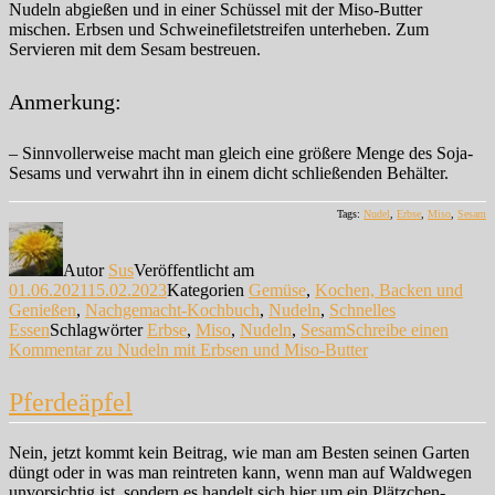
Nudeln abgießen und in einer Schüssel mit der Miso-Butter
mischen. Erbsen und Schweinefiletstreifen unterheben. Zum
Servieren mit dem Sesam bestreuen.
Anmerkung:
– Sinnvollerweise macht man gleich eine größere Menge des Soja-
Sesams und verwahrt ihn in einem dicht schließenden Behälter.
Tags:
Nudel
,
Erbse
,
Miso
,
Sesam
Autor
Sus
Veröffentlicht am
01.06.2021
15.02.2023
Kategorien
Gemüse
,
Kochen, Backen und
Genießen
,
Nachgemacht-Kochbuch
,
Nudeln
,
Schnelles
Essen
Schlagwörter
Erbse
,
Miso
,
Nudeln
,
Sesam
Schreibe einen
Kommentar
zu Nudeln mit Erbsen und Miso-Butter
Pferdeäpfel
Nein, jetzt kommt kein Beitrag, wie man am Besten seinen Garten
düngt oder in was man reintreten kann, wenn man auf Waldwegen
unvorsichtig ist, sondern es handelt sich hier um ein Plätzchen-