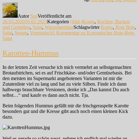
Tags:
Rote Bete
,
Korea
,
Salat
,
Vegetarisch
Autor
Sus
Veröffentlicht am
26.03.2020
16.02.2023
Kategorien
(Süd-)Korea
,
Kochen, Backen
und Genießen
,
Salat
,
Wurzelgemüse
Schlagwörter
Korea
,
Rote Bete
,
Salat
,
Sesam
,
Vegetarisch
1 Kommentar
zu Koreanischer Rote-Bete-
Salat
Karotten-Hummus
In der letzten Zeit versuche ich mich vermehrt an selbstgemachten
Brotaufstrichen, sei es auf Frischkäse- und/oder Gemüsebasis. Bei
den meisten im Supermarkt angebotenen Varianten ist mir die
Zutatenliste viel zu lang und hat zu viele Silben. Finde ich dann
halbwegs brauchbare Versionen, denke ich „Das kannst Du auch
selbst…“ und kaufe es dann auch nicht. Tja.
Beim folgenden Hummus gefällt mir die frischgeraspelte Karotte
besonders gut und die Kresse gibt auch noch einen kleinen Kick
dazu.
Weil es gerade so schön passt, nehme ich endlich mal wieder an