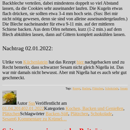
Backbleche verteilen, dabei mindestens doppelt so viel Abstand
lassen, da die Cookies sehr auseinander laufen. Die Kugeln etwas
flach drücken, sie sollten etwa 3-4 mm hoch sein. (Sus: Bei mir
nicht nötig gewesen, denn sie sind von alleine auseinandergelaufen.)
Die Bleche nacheinander für etwa 9-11 min. auf der mittleren
Schiene backen. Aus dem Ofen nehmen, kurz (1-2 min.) auf dem
Blech abkühlen lassen, dann auf Gittern komplett auskühlen lassen.
Nachtrag 02.01.2022:
Ulrike von
Küchenlatein
hat das Rezept
hier
nachgebacken und zu
Recht bemerkt, dass schwarzer Sesam nicht gleich Nigella ist. Das
war mir damals nicht bewusst. Aber mit Nigella hat es auch sehr gut
geschmeckt.
Tags:
Rezept
,
Backen
,
Plätzchen
,
Schokolade
,
Sesam
Autor
Sus
Veröffentlicht am
01.04.2014
02.01.2022
Kategorien
Kochen, Backen und Genießen
,
Plätzchen
Schlagwörter
Backen-Süß
,
Plätzchen
,
Schokolade
,
Sesam
6 Kommentare
zu Krümel…