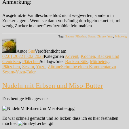
Anmerkung:
Ausgekratzte Vanilleschote bloß nicht wegwerfen, sondern in
Zucker lagern. Wenn sie dann vollständig durchgetrocknet ist, mit
wenig Zucker in einer Gewürzmühle fein mahlen.
Tags:
Backen
,
Plätzchen
,
Sesam
,
Zitrone
,
Yuzu
,
Mürbeteig
Autor
Sus
Veröffentlicht am
02.01.2022
15.02.2023
Kategorien
Advent
,
Kochen, Backen und
Genießen
,
Plätzchen
Schlagwörter
Backen-Süß
,
Mürbeteig
,
Plätzchen
,
Sesam
,
Yuzu
,
Zitrone
Schreibe einen Kommentar
zu
Sesam-Yuzu-Taler
Nudeln mit Erbsen und Miso-Butter
Das heutige Mittagessen:
Es war schnell gemacht und so lecker, dass ich es hier festhalten
möchte.