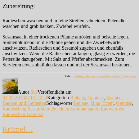
Zubereitung:
Radieschen waschen und in feine Streifen schneiden. Petersilie
waschen und grob hacken. Zwiebel würfeln.
Sesamsaat in einer trockenen Pfanne anrösten und beiseite legen.
Sonnenblumenöl in die Pfanne geben und die Zwiebelwürfel
anschwitzen. Radieschen und Sesamöl zugeben und ebenfalls
anschwitzen. Wenn die Radieschen anfangen, glasig zu werden, die
Petersilie dazugeben. Mit Salz und Pfeffer abschmecken. Zum
Servieren etwas abkühlen lassen und mit der Sesamsaat bestreuen.
Index:
Beilage
,
Gemüse
,
Radieschen
,
Sesam
,
Blog-Event
Autor
Sus
Veröffentlicht am
31.05.2016
07.01.2022
Kategorien
Beilage
,
Gemüse
,
Kochen,
Backen und Genießen
Schlagwörter
Beilage
,
Blog-Event
,
Gemüse
,
Radieschen
,
Sesam
Schreibe einen Kommentar
zu Lauwarmes
Radieschen-Gemüse
Krümel…