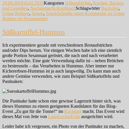
29.09.2018
16.02.2023
Kategorien
Hülsenfrüchte
,
Kochen, Backen
und Genießen
,
Nachgemacht-Kochbuch
Schlagwörter
Backofen
,
Grüne Bohnen
,
Sesam
,
Snack
Schreibe einen Kommentar
zu Grüne
Bohnen im Sesammantel
Süßkartoffel-Hummus
Ich experimentiere gerade mit verschiedenen Brotaufstrichen
und/oder Dips herum. Vor einigen Wochen habe ich eine ziemlich
große Portion Sesamsaat geröstet, die nach und nach verarbeitet
werden möchte. Eine gute Verwendung dafür ist – neben Brötchen
zu bestreuseln – das Verarbeiten in Hummus. Aber immer nur
Kichererbsen-Hummus ist ja auch langweilig. Da kann man auch
andere Gemüse verwenden, wie zum Beispiel Süßkartoffeln und
Pastinaken:
Die Pastinake hatte schon eine gewisse Lagerzeit hinter sich, was
dieses Hummus zu einem geeigneten Kandidaten für das Blog-
Event „Zu gut für die Tonne!“ im
Kochtopf
macht. Das Event wird
dieses Mal von Jette von
LanisLeckerEcke
ausgerichtet wird.
Leider habe ich vergessen, ein Photo von der Pastinake zu machen,