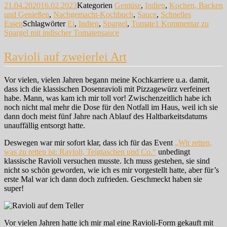
21.04.2020
16.02.2023
Kategorien
Gemüse
,
Indien
,
Kochen, Backen
und Genießen
,
Nachgemacht-Kochbuch
,
Sauce
,
Schnelles
Essen
Schlagwörter
Ei
,
Indien
,
Spargel
,
Tomate
1 Kommentar
zu
Spargel mit indischer Tomatensauce
Ravioli auf zweierlei Art
Vor vielen, vielen Jahren begann meine Kochkarriere u.a. damit,
dass ich die klassischen Dosenravioli mit Pizzagewürz verfeinert
habe. Mann, was kam ich mir toll vor! Zwischenzeitlich habe ich
noch nicht mal mehr die Dose für den Notfall im Haus, weil ich sie
dann doch meist fünf Jahre nach Ablauf des Haltbarkeitsdatums
unauffällig entsorgt hatte.
Deswegen war mir sofort klar, dass ich für das Event
„Wir retten,
was zu retten ist: Ravioli, Teigtaschen und Co.“
unbedingt
klassische Ravioli versuchen musste. Ich muss gestehen, sie sind
nicht so schön geworden, wie ich es mir vorgestellt hatte, aber für’s
erste Mal war ich dann doch zufrieden. Geschmeckt haben sie
super!
Vor vielen Jahren hatte ich mir mal eine Ravioli-Form gekauft mit