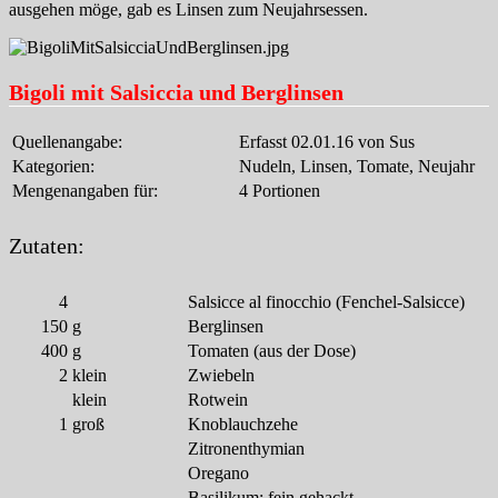
ausgehen möge, gab es Linsen zum Neujahrsessen.
Bigoli mit Salsiccia und Berglinsen
Quellenangabe:
Erfasst 02.01.16 von Sus
Kategorien:
Nudeln, Linsen, Tomate, Neujahr
Mengenangaben für:
4 Portionen
Zutaten:
4
Salsicce al finocchio (Fenchel-Salsicce)
150
g
Berglinsen
400
g
Tomaten (aus der Dose)
2
klein
Zwiebeln
klein
Rotwein
1
groß
Knoblauchzehe
Zitronenthymian
Oregano
Basilikum; fein gehackt