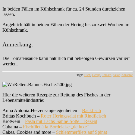
In beiden Fällen im Kühlschrank für ca. 24 Stunden durchziehen
lassen.
Angeblich hält in beiden Fällen der Hering bis zu zwei Wochen im
Kühlschrank.
Anmerkung:
Die Tomatensauce kann natürlich mit beliebigen Gewürzen variiert
werden.
Tags:
Fisch
,
Hering
,
Tomate
,
Sauce
,
Konserve
Hier die weiteren Rezepte zur Rettung des Fisches in der
Lebensmittelindustrie:
Anna Antonia-Herzensangelegenheiten –
Backfisch
Brittas Kochbuch –
Roter Heringssalat mit Rindfleisch
Brotwein –
Pasta mit Lachs-Sahne-Soße – Rezept
Cahama –
Fischfilet à la Bordelaise „de luxe“
Cakes, Cookies and more –
Schlemmerfilets auf Spinat