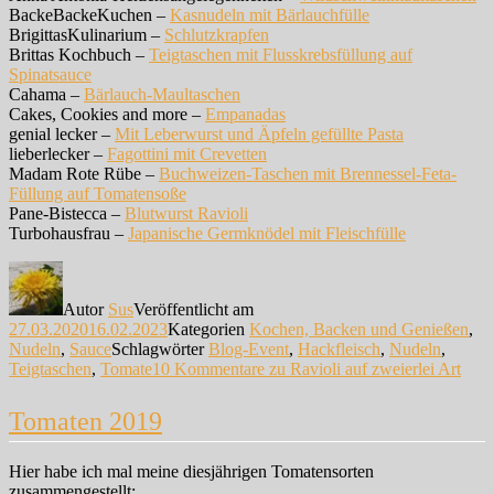
BackeBackeKuchen –
Kasnudeln mit Bärlauchfülle
BrigittasKulinarium –
Schlutzkrapfen
Brittas Kochbuch –
Teigtaschen mit Flusskrebsfüllung auf
Spinatsauce
Cahama –
Bärlauch-Maultaschen
Cakes, Cookies and more –
Empanadas
genial lecker –
Mit Leberwurst und Äpfeln gefüllte Pasta
lieberlecker –
Fagottini mit Crevetten
Madam Rote Rübe –
Buchweizen-Taschen mit Brennessel-Feta-
Füllung auf Tomatensoße
Pane-Bistecca –
Blutwurst Ravioli
Turbohausfrau –
Japanische Germknödel mit Fleischfülle
Autor
Sus
Veröffentlicht am
27.03.2020
16.02.2023
Kategorien
Kochen, Backen und Genießen
,
Nudeln
,
Sauce
Schlagwörter
Blog-Event
,
Hackfleisch
,
Nudeln
,
Teigtaschen
,
Tomate
10 Kommentare
zu Ravioli auf zweierlei Art
Tomaten 2019
Hier habe ich mal meine diesjährigen Tomatensorten
zusammengestellt: