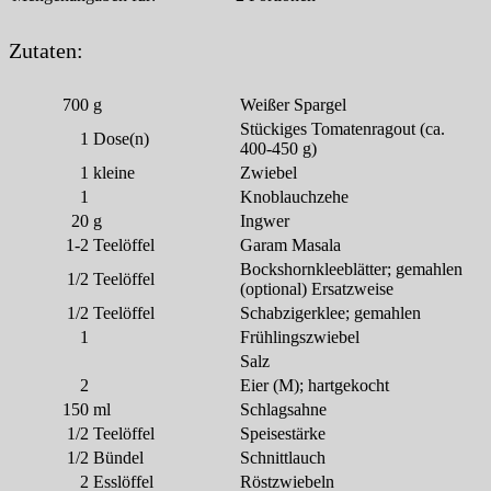
Zutaten:
700
g
Weißer Spargel
Stückiges Tomatenragout (ca.
1
Dose(n)
400-450 g)
1
kleine
Zwiebel
1
Knoblauchzehe
20
g
Ingwer
1-2
Teelöffel
Garam Masala
Bockshornkleeblätter; gemahlen
1/2
Teelöffel
(optional) Ersatzweise
1/2
Teelöffel
Schabzigerklee; gemahlen
1
Frühlingszwiebel
Salz
2
Eier (M); hartgekocht
150
ml
Schlagsahne
1/2
Teelöffel
Speisestärke
1/2
Bündel
Schnittlauch
2
Esslöffel
Röstzwiebeln