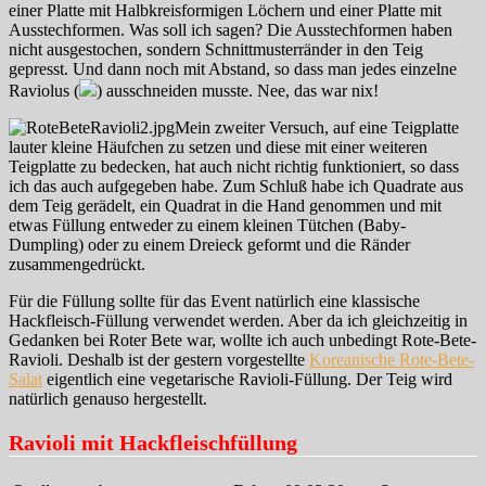
einer Platte mit Halbkreisformigen Löchern und einer Platte mit
Ausstechformen. Was soll ich sagen? Die Ausstechformen haben
nicht ausgestochen, sondern Schnittmusterränder in den Teig
gepresst. Und dann noch mit Abstand, so dass man jedes einzelne
Raviolus (
) ausschneiden musste. Nee, das war nix!
Mein zweiter Versuch, auf eine Teigplatte
lauter kleine Häufchen zu setzen und diese mit einer weiteren
Teigplatte zu bedecken, hat auch nicht richtig funktioniert, so dass
ich das auch aufgegeben habe. Zum Schluß habe ich Quadrate aus
dem Teig gerädelt, ein Quadrat in die Hand genommen und mit
etwas Füllung entweder zu einem kleinen Tütchen (Baby-
Dumpling) oder zu einem Dreieck geformt und die Ränder
zusammengedrückt.
Für die Füllung sollte für das Event natürlich eine klassische
Hackfleisch-Füllung verwendet werden. Aber da ich gleichzeitig in
Gedanken bei Roter Bete war, wollte ich auch unbedingt Rote-Bete-
Ravioli. Deshalb ist der gestern vorgestellte
Koreanische Rote-Bete-
Salat
eigentlich eine vegetarische Ravioli-Füllung. Der Teig wird
natürlich genauso hergestellt.
Ravioli mit Hackfleischfüllung