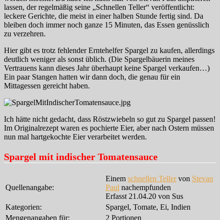
lassen, der regelmäßig seine „Schnellen Teller“ veröffentlicht:
leckere Gerichte, die meist in einer halben Stunde fertig sind. Da
bleiben doch immer noch ganze 15 Minuten, das Essen genüsslich
zu verzehren.
Hier gibt es trotz fehlender Erntehelfer Spargel zu kaufen, allerdings
deutlich weniger als sonst üblich. (Die Spargelbäuerin meines
Vertrauens kann dieses Jahr überhaupt keine Spargel verkaufen…)
Ein paar Stangen hatten wir dann doch, die genau für ein
Mittagessen gereicht haben.
Ich hätte nicht gedacht, dass Röstzwiebeln so gut zu Spargel passen!
Im Originalrezept waren es pochierte Eier, aber nach Ostern müssen
nun mal hartgekochte Eier verarbeitet werden.
Spargel mit indischer Tomatensauce
Einem
schnellen Teller
von
Stevan
Quellenangabe:
Paul
nachempfunden
Erfasst 21.04.20 von Sus
Kategorien:
Spargel, Tomate, Ei, Indien
Mengenangaben für:
2 Portionen