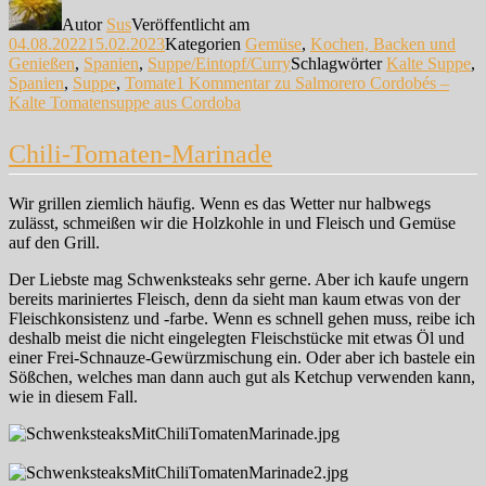
Autor
Sus
Veröffentlicht am
04.08.2022
15.02.2023
Kategorien
Gemüse
,
Kochen, Backen und
Genießen
,
Spanien
,
Suppe/Eintopf/Curry
Schlagwörter
Kalte Suppe
,
Spanien
,
Suppe
,
Tomate
1 Kommentar
zu Salmorero Cordobés –
Kalte Tomatensuppe aus Cordoba
Chili-Tomaten-Marinade
Wir grillen ziemlich häufig. Wenn es das Wetter nur halbwegs
zulässt, schmeißen wir die Holzkohle in und Fleisch und Gemüse
auf den Grill.
Der Liebste mag Schwenksteaks sehr gerne. Aber ich kaufe ungern
bereits mariniertes Fleisch, denn da sieht man kaum etwas von der
Fleischkonsistenz und -farbe. Wenn es schnell gehen muss, reibe ich
deshalb meist die nicht eingelegten Fleischstücke mit etwas Öl und
einer Frei-Schnauze-Gewürzmischung ein. Oder aber ich bastele ein
Sößchen, welches man dann auch gut als Ketchup verwenden kann,
wie in diesem Fall.