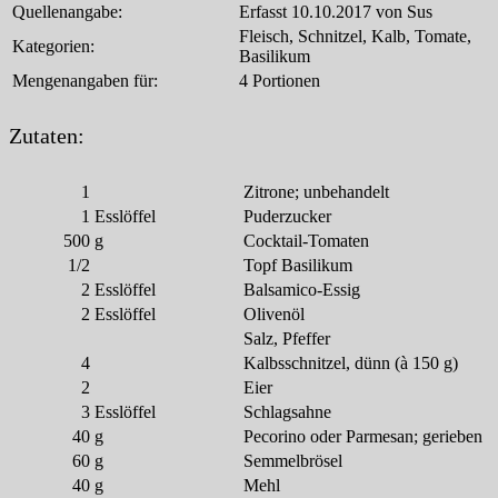
Quellenangabe:
Erfasst 10.10.2017 von Sus
Fleisch, Schnitzel, Kalb, Tomate,
Kategorien:
Basilikum
Mengenangaben für:
4 Portionen
Zutaten:
1
Zitrone; unbehandelt
1
Esslöffel
Puderzucker
500
g
Cocktail-Tomaten
1/2
Topf Basilikum
2
Esslöffel
Balsamico-Essig
2
Esslöffel
Olivenöl
Salz, Pfeffer
4
Kalbsschnitzel, dünn (à 150 g)
2
Eier
3
Esslöffel
Schlagsahne
40
g
Pecorino oder Parmesan; gerieben
60
g
Semmelbrösel
40
g
Mehl