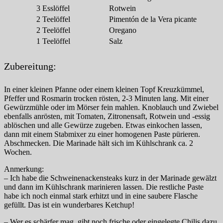
3
Esslöffel
Rotwein
2
Teelöffel
Pimentón de la Vera picante
2
Teelöffel
Oregano
1
Teelöffel
Salz
Zubereitung:
In einer kleinen Pfanne oder einem kleinen Topf Kreuzkümmel,
Pfeffer und Rosmarin trocken rösten, 2-3 Minuten lang. Mit einer
Gewürzmühle oder im Mörser fein mahlen. Knoblauch und Zwiebel
ebenfalls anrösten, mit Tomaten, Zitronensaft, Rotwein und -essig
ablöschen und alle Gewürze zugeben. Etwas einkochen lassen,
dann mit einem Stabmixer zu einer homogenen Paste pürieren.
Abschmecken. Die Marinade hält sich im Kühlschrank ca. 2
Wochen.
Anmerkung:
– Ich habe die Schweinenackensteaks kurz in der Marinade gewälzt
und dann im Kühlschrank marinieren lassen. Die restliche Paste
habe ich noch einmal stark erhitzt und in eine saubere Flasche
gefüllt. Das ist ein wunderbares Ketchup!
– Wer es schärfer mag, gibt noch frische oder eingelegte Chilis dazu.