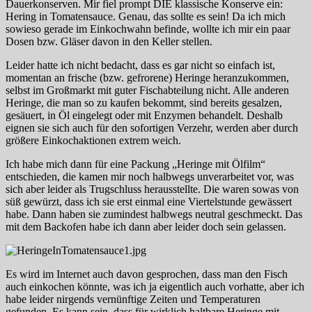
Dauerkonserven. Mir fiel prompt DIE klassische Konserve ein:
Hering in Tomatensauce. Genau, das sollte es sein! Da ich mich
sowieso gerade im Einkochwahn befinde, wollte ich mir ein paar
Dosen bzw. Gläser davon in den Keller stellen.
Leider hatte ich nicht bedacht, dass es gar nicht so einfach ist,
momentan an frische (bzw. gefrorene) Heringe heranzukommen,
selbst im Großmarkt mit guter Fischabteilung nicht. Alle anderen
Heringe, die man so zu kaufen bekommt, sind bereits gesalzen,
gesäuert, in Öl eingelegt oder mit Enzymen behandelt. Deshalb
eignen sie sich auch für den sofortigen Verzehr, werden aber durch
größere Einkochaktionen extrem weich.
Ich habe mich dann für eine Packung „Heringe mit Ölfilm“
entschieden, die kamen mir noch halbwegs unverarbeitet vor, was
sich aber leider als Trugschluss herausstellte. Die waren sowas von
süß gewürzt, dass ich sie erst einmal eine Viertelstunde gewässert
habe. Dann haben sie zumindest halbwegs neutral geschmeckt. Das
mit dem Backofen habe ich dann aber leider doch sein gelassen.
Es wird im Internet auch davon gesprochen, dass man den Fisch
auch einkochen könnte, was ich ja eigentlich auch vorhatte, aber ich
habe leider nirgends vernünftige Zeiten und Temperaturen
gefunden. Es kann sein, dass für wirklich haltbare Heringe mit