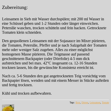
Zubereitung:
Leinsamen in Sieb mit Wasser durchspülen; mit 200 ml Wasser in
eine Schüssel geben und 1-2 Stunden oder länger einweichen.
Petersilie waschen, trocken schütteln und fein hacken. Getrocknete
Tomaten klein schneiden.
Den gequollenen Leinsamen mit der Sojasauce im Mixer pürieren,
die Tomaten, Petersilie, Pfeffer und je nach Salzgehalt der Tomaten
mehr oder weniger Salz zugeben. Alles zu einer möglichst
homogenen Masse pürieren. Die Teigmasse auf passend
geschnittenem Backpapier (oder Dörrfolie) 4-5 mm dick
aufstreichen und bei max. 42°C insgesamt ca. 12-16 Stunden
trocknen lassen, bis die gewünschte Konsistenz erreicht ist.
Nach ca. 5-6 Stunden den gut angetrockneten Teig vorsichtig vom
Backpapier lösen, wenden und mit einem Messer in Stücke aufteilen
und fertig trocknen.
Kühl und trocken aufbewahren.
Tags:
Brot
,
Dörren
,
Leinsamen
,
Tomate