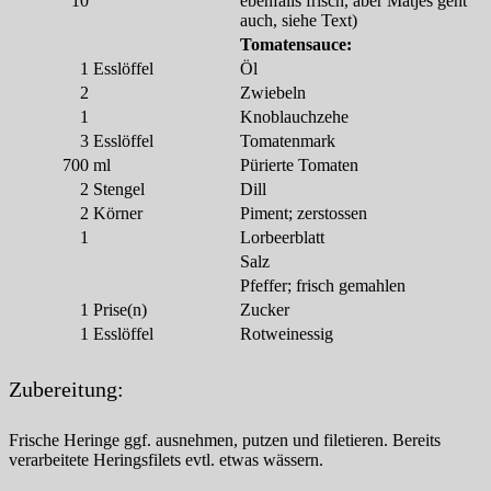
10
ebenfalls frisch, aber Matjes geht
auch, siehe Text)
Tomatensauce:
1
Esslöffel
Öl
2
Zwiebeln
1
Knoblauchzehe
3
Esslöffel
Tomatenmark
700
ml
Pürierte Tomaten
2
Stengel
Dill
2
Körner
Piment; zerstossen
1
Lorbeerblatt
Salz
Pfeffer; frisch gemahlen
1
Prise(n)
Zucker
1
Esslöffel
Rotweinessig
Zubereitung:
Frische Heringe ggf. ausnehmen, putzen und filetieren. Bereits
verarbeitete Heringsfilets evtl. etwas wässern.