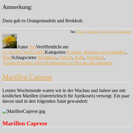
Anmerkung:
Dazu gab es Orangennudeln und Brokkoli.
Tags:
Fleisch
,
Schnitzel
,
Kalb
,
Tomate
,
Basilikum
Autor
Sus
Veröffentlicht am
11.10.2017
16.02.2023
Kategorien
Kochen, Backen und Genießen
,
Rind
Schlagwörter
Basilikum
,
Fleisch
,
Kalb
,
Schnitzel
,
Tomate
Schreibe einen Kommentar
zu Piccata alla milanese
Marillen Caprese
Letztes Wochenende waren wir in der Wachau und haben uns mit
köstlichen Marillen (österreichisch für Aprikosen) versorgt. Ein paar
davon sind in den folgenden Salat gewandert:
Marillen Caprese