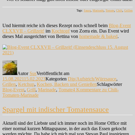
Tags:
Sauce
,
Marinade
,
Tomate
,
Chili
,
Grillen
Und hiermit reiche ich dieses Rezept noch schnell beim
Blog-Event
CLXXVII – Grillzeit!
im
Kochtopf
von Zorra ein. Das Event wird
dieses Mal ausgerichtet von Bettina von
homemade & baked
.
Autor
Sus
Veröffentlicht am
15.08.2021
15.02.2023
Kategorien
Dip/Aufstrich/Würzsauce
,
Grillen
,
Ketchup
,
Kochen, Backen und Genießen
Schlagwörter
Blog-Event
,
Grill
,
Marinade
,
Tomate
4 Kommentare
zu Chili-
Tomaten-Marinade
Spargel mit indischer Tomatensauce
Aktuell sind der Liebste und ich immer noch im Home Office mit
einer normal kurzen Mittagspause, in der auch das Essen gekocht
werden möchte. Da habe ich mich mal von Stevan Paul inspirieren