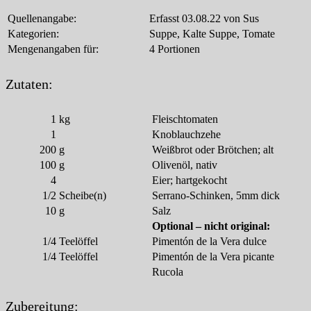
Quellenangabe:
Erfasst 03.08.22 von Sus
Kategorien:
Suppe, Kalte Suppe, Tomate
Mengenangaben für:
4 Portionen
Zutaten:
1
kg
Fleischtomaten
1
Knoblauchzehe
200
g
Weißbrot oder Brötchen; alt
100
g
Olivenöl, nativ
4
Eier; hartgekocht
1/2
Scheibe(n)
Serrano-Schinken, 5mm dick
10
g
Salz
Optional – nicht original:
1/4
Teelöffel
Pimentón de la Vera dulce
1/4
Teelöffel
Pimentón de la Vera picante
Rucola
Zubereitung: