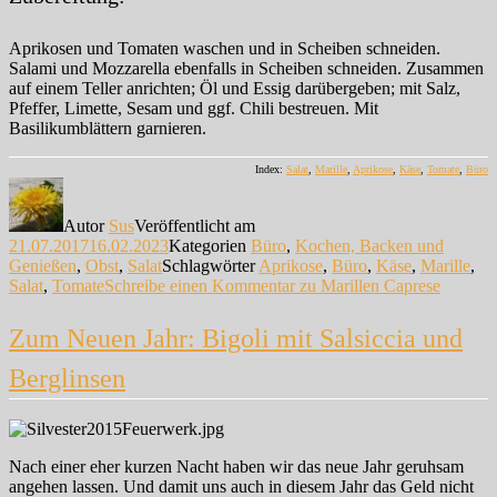
Aprikosen und Tomaten waschen und in Scheiben schneiden.
Salami und Mozzarella ebenfalls in Scheiben schneiden. Zusammen
auf einem Teller anrichten; Öl und Essig darübergeben; mit Salz,
Pfeffer, Limette, Sesam und ggf. Chili bestreuen. Mit
Basilikumblättern garnieren.
Index:
Salat
,
Marille
,
Aprikose
,
Käse
,
Tomate
,
Büro
Autor
Sus
Veröffentlicht am
21.07.2017
16.02.2023
Kategorien
Büro
,
Kochen, Backen und
Genießen
,
Obst
,
Salat
Schlagwörter
Aprikose
,
Büro
,
Käse
,
Marille
,
Salat
,
Tomate
Schreibe einen Kommentar
zu Marillen Caprese
Zum Neuen Jahr: Bigoli mit Salsiccia und
Berglinsen
Nach einer eher kurzen Nacht haben wir das neue Jahr geruhsam
angehen lassen. Und damit uns auch in diesem Jahr das Geld nicht