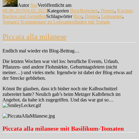
Autor
Sus
Veröffentlicht am
08.08.2019
16.02.2023
Kategorien
Brot/Brötchen
,
Dörren
,
Kochen,
Backen und Genießen
Schlagwörter
Brot
,
Dörren
,
Leinsamen
,
Tomate
2 Kommentare
zu Leinsamenfladen mit Tomate
Piccata alla milanese
Endlich mal wieder ein Blog-Beitrag…
Die letzten Wochen war viel los: berufliche Events, Urlaub,
Pflanzen- und andere Flohmärkte, Geburtstagsfeiern (nicht
meiner…) und vieles mehr. Irgendwie ist dabei der Blog etwas auf
der Strecke geblieben.
Könnt Ihr glauben, dass ich bisher noch nie Kalbsschnitzel
zubereitet hatte? Neulich gab’s beim Metzger Kalbfleisch im
Angebot, da habe ich zugegriffen. Und das war gut so…
Piccata alla milanese mit Basilikum-Tomaten