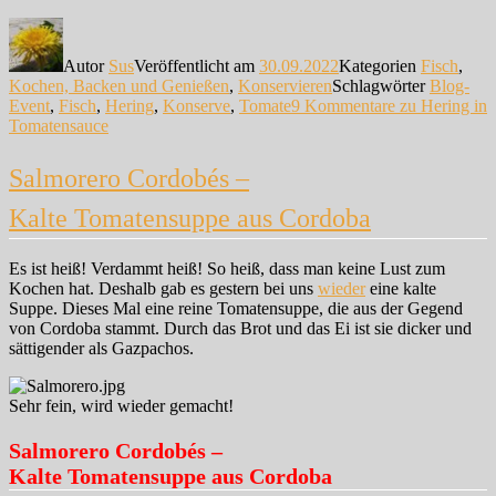
Autor
Sus
Veröffentlicht am
30.09.2022
Kategorien
Fisch
,
Kochen, Backen und Genießen
,
Konservieren
Schlagwörter
Blog-
Event
,
Fisch
,
Hering
,
Konserve
,
Tomate
9 Kommentare
zu Hering in
Tomatensauce
Salmorero Cordobés –
Kalte Tomatensuppe aus Cordoba
Es ist heiß! Verdammt heiß! So heiß, dass man keine Lust zum
Kochen hat. Deshalb gab es gestern bei uns
wieder
eine kalte
Suppe. Dieses Mal eine reine Tomatensuppe, die aus der Gegend
von Cordoba stammt. Durch das Brot und das Ei ist sie dicker und
sättigender als Gazpachos.
Sehr fein, wird wieder gemacht!
Salmorero Cordobés –
Kalte Tomatensuppe aus Cordoba