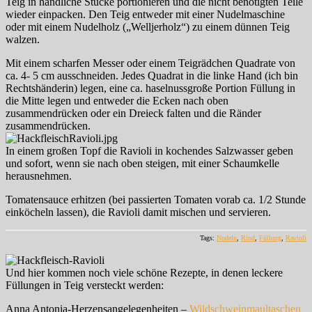
Teig in handliche Stücke portionieren und die nicht benötigten Teile
wieder einpacken. Den Teig entweder mit einer Nudelmaschine
oder mit einem Nudelholz („Welljerholz“) zu einem dünnen Teig
walzen.
Mit einem scharfen Messer oder einem Teigrädchen Quadrate von
ca. 4- 5 cm ausschneiden. Jedes Quadrat in die linke Hand (ich bin
Rechtshänderin) legen, eine ca. haselnussgroße Portion Füllung in
die Mitte legen und entweder die Ecken nach oben
zusammendrücken oder ein Dreieck falten und die Ränder
zusammendrücken.
In einem großen Topf die Ravioli in kochendes Salzwasser geben
und sofort, wenn sie nach oben steigen, mit einer Schaumkelle
herausnehmen.
Tomatensauce erhitzen (bei passierten Tomaten vorab ca. 1/2 Stunde
einköcheln lassen), die Ravioli damit mischen und servieren.
Tags:
Nudeln
,
Rind
,
Füllung
,
Ravioli
Und hier kommen noch viele schöne Rezepte, in denen leckere
Füllungen in Teig versteckt werden:
Anna Antonia-Herzensangelegenheiten –
Wildschweinmaultaschen