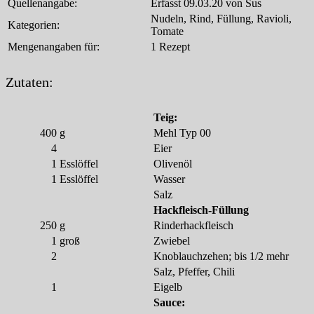
Quellenangabe:
Erfasst 09.03.20 von Sus
Nudeln, Rind, Füllung, Ravioli,
Kategorien:
Tomate
Mengenangaben für:
1 Rezept
Zutaten:
Teig:
400
g
Mehl Typ 00
4
Eier
1
Esslöffel
Olivenöl
1
Esslöffel
Wasser
Salz
Hackfleisch-Füllung
250
g
Rinderhackfleisch
1
groß
Zwiebel
2
Knoblauchzehen; bis 1/2 mehr
Salz, Pfeffer, Chili
1
Eigelb
Sauce: