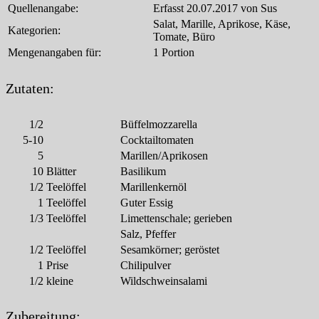
Quellenangabe:
Erfasst 20.07.2017 von Sus
Salat, Marille, Aprikose, Käse,
Kategorien:
Tomate, Büro
Mengenangaben für:
1 Portion
Zutaten:
1/2
Büffelmozzarella
5-10
Cocktailtomaten
5
Marillen/Aprikosen
10
Blätter
Basilikum
1/2
Teelöffel
Marillenkernöl
1
Teelöffel
Guter Essig
1/3
Teelöffel
Limettenschale; gerieben
Salz, Pfeffer
1/2
Teelöffel
Sesamkörner; geröstet
1
Prise
Chilipulver
1/2
kleine
Wildschweinsalami
Zubereitung: