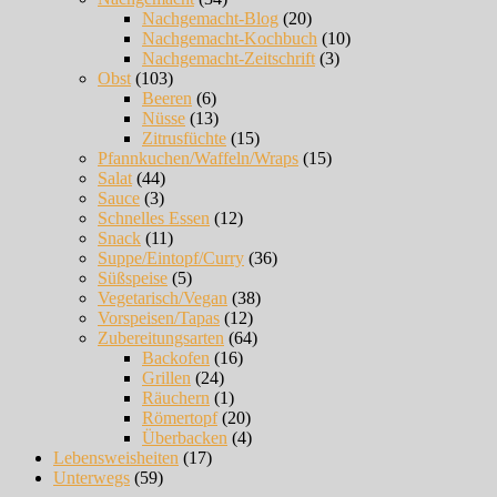
Nachgemacht-Blog
(20)
Nachgemacht-Kochbuch
(10)
Nachgemacht-Zeitschrift
(3)
Obst
(103)
Beeren
(6)
Nüsse
(13)
Zitrusfüchte
(15)
Pfannkuchen/Waffeln/Wraps
(15)
Salat
(44)
Sauce
(3)
Schnelles Essen
(12)
Snack
(11)
Suppe/Eintopf/Curry
(36)
Süßspeise
(5)
Vegetarisch/Vegan
(38)
Vorspeisen/Tapas
(12)
Zubereitungsarten
(64)
Backofen
(16)
Grillen
(24)
Räuchern
(1)
Römertopf
(20)
Überbacken
(4)
Lebensweisheiten
(17)
Unterwegs
(59)