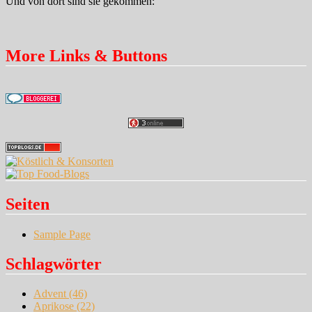
Und von dort sind sie gekommen:
More Links & Buttons
Seiten
Sample Page
Schlagwörter
Advent
(46)
Aprikose
(22)