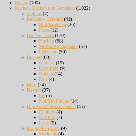
Halt so
(100)
Kochen, Backen und Genießen
(1.022)
Auflauf
(7)
Backen – Herzhaft
(41)
Brot/Brötchen
(26)
Pizza
(12)
Backen – Süß
(170)
Kuchen
(58)
Muffin/Kleingebäck
(51)
Plätzchen
(59)
Beilage
(60)
Gemüse
(19)
Kartoffeln
(9)
Nudeln
(14)
Reis
(4)
Büro
(24)
Dessert
(37)
Eis
(5)
Konfekt/Praline
(14)
Dip/Aufstrich/Würzsauce
(45)
Chutney
(4)
Ketchup
(7)
Pesto
(9)
Essig/Öl/Gewürz
(9)
Marinade
(4)