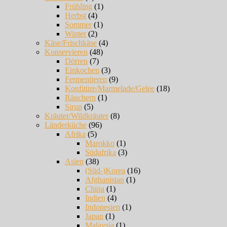
Frühling
(1)
Herbst
(4)
Sommer
(1)
Winter
(2)
Käse/Frischkäse
(4)
Konservieren
(48)
Dörren
(7)
Einkochen
(3)
Fermentieren
(9)
Konfitüre/Marmelade/Gelee
(18)
Räuchern
(1)
Sirup
(5)
Kräuter/Wildkräuter
(8)
Länderküche
(96)
Afrika
(5)
Marokko
(1)
Südafrika
(3)
Asien
(38)
(Süd-)Korea
(16)
Afghanistan
(1)
China
(1)
Indien
(4)
Indonesien
(1)
Japan
(1)
Malaysia
(1)