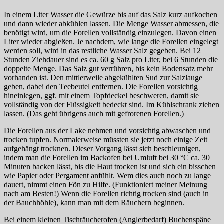
In einem Liter Wasser die Gewürze bis auf das Salz kurz aufkochen
und dann wieder abkühlen lassen. Die Menge Wasser abmessen, die
benötigt wird, um die Forellen vollständig einzulegen. Davon einen
Liter wieder abgießen. Je nachdem, wie lange die Forellen eingelegt
werden soll, wird in das restliche Wasser Salz gegeben. Bei 12
Stunden Ziehdauer sind es ca. 60 g Salz pro Liter, bei 6 Stunden die
doppelte Menge. Das Salz gut verrühren, bis kein Bodensatz mehr
vorhanden ist. Den mittlerweile abgekühlten Sud zur Salzlauge
geben, dabei den Teebeutel entfernen. Die Forellen vorsichtig
hineinlegen, ggf. mit einem Topfdeckel beschweren, damit sie
vollständig von der Flüssigkeit bedeckt sind. Im Kühlschrank ziehen
lassen. (Das geht übrigens auch mit gefrorenen Forellen.)
Die Forellen aus der Lake nehmen und vorsichtig abwaschen und
trocken tupfen. Normalerweise müssten sie jetzt noch einige Zeit
aufgehängt trocknen. Dieser Vorgang lässt sich beschleunigen,
indem man die Forellen im Backofen bei Umluft bei 30 °C ca. 30
Minuten backen lässt, bis die Haut trocken ist und sich ein bisschen
wie Papier oder Pergament anfühlt. Wem dies auch noch zu lange
dauert, nimmt einen Fön zu Hilfe. (Funktioniert meiner Meinung
nach am Besten!) Wenn die Forellen richtig trocken sind (auch in
der Bauchhöhle), kann man mit dem Räuchern beginnen.
Bei einem kleinen Tischräucherofen (Anglerbedarf) Buchenspäne