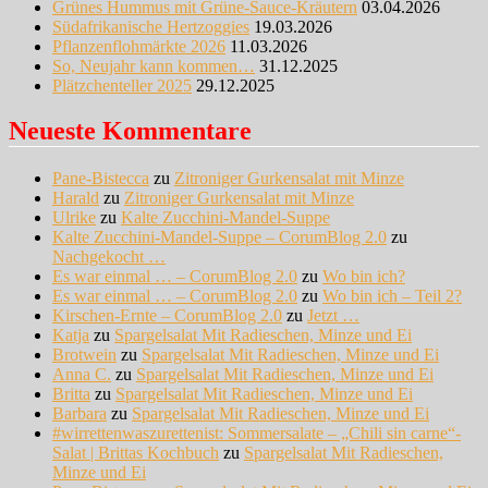
Grünes Hummus mit Grüne-Sauce-Kräutern
03.04.2026
Südafrikanische Hertzoggies
19.03.2026
Pflanzenflohmärkte 2026
11.03.2026
So, Neujahr kann kommen…
31.12.2025
Plätzchenteller 2025
29.12.2025
Neueste Kommentare
Pane-Bistecca
zu
Zitroniger Gurkensalat mit Minze
Harald
zu
Zitroniger Gurkensalat mit Minze
Ulrike
zu
Kalte Zucchini-Mandel-Suppe
Kalte Zucchini-Mandel-Suppe – CorumBlog 2.0
zu
Nachgekocht …
Es war einmal … – CorumBlog 2.0
zu
Wo bin ich?
Es war einmal … – CorumBlog 2.0
zu
Wo bin ich – Teil 2?
Kirschen-Ernte – CorumBlog 2.0
zu
Jetzt …
Katja
zu
Spargelsalat Mit Radieschen, Minze und Ei
Brotwein
zu
Spargelsalat Mit Radieschen, Minze und Ei
Anna C.
zu
Spargelsalat Mit Radieschen, Minze und Ei
Britta
zu
Spargelsalat Mit Radieschen, Minze und Ei
Barbara
zu
Spargelsalat Mit Radieschen, Minze und Ei
#wirrettenwaszurettenist: Sommersalate – „Chili sin carne“-
Salat | Brittas Kochbuch
zu
Spargelsalat Mit Radieschen,
Minze und Ei