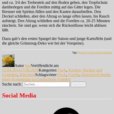
und ca. 3/4 des Teebeutels auf den Boden geben, den Tropfschutz
darüberlegen und die Forellen mittig auf das Gitter legen. Die
Brenner mit Spiritus füllen und den Kasten daraufstellen. Den
Deckel schließen, aber den Abzug so lange offen lassen, bis Rauch
aufsteigt. Den Abzug schließen und die Forellen ca. 20-25 Minuten
räuchern. Sie sind gar, wenn sich die Rückenflosse leicht ablösen
läßt.
Dazu gab’s den ersten Spargel der Saison und junge Kartoffeln (und
die gleiche Grünzeug-Deko wie bei der Vorspeise).
Tags:
Rezept
,
Fisch
,
Forelle
,
Räuchern
Autor
Sus
Veröffentlicht am
12.04.2014
17.08.2020
Kategorien
Fisch
,
Kochen, Backen und
Genießen
,
Räuchern
Schlagwörter
Fisch
,
Forelle
,
Räuchern
Schreibe
einen Kommentar
zu Geräucherte Forellen
Suche nach:
Suchen
Social Media