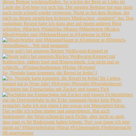
#BodoWartke und #MelanieHaupt in #Antigone in #Dre
Heute gab's bei unserem Bäcker Weißwurst-Kreppel m
So, Neujahr kann kommen: die Brezel ist fertig! I
Nachdem das Einmachglas mit Zucker und jungen Fich