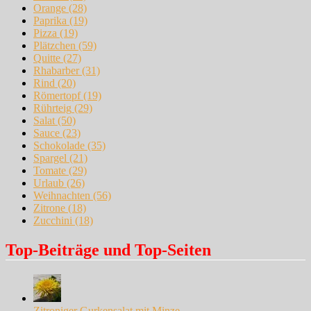
Orange
(28)
Paprika
(19)
Pizza
(19)
Plätzchen
(59)
Quitte
(27)
Rhabarber
(31)
Rind
(20)
Römertopf
(19)
Rührteig
(29)
Salat
(50)
Sauce
(23)
Schokolade
(35)
Spargel
(21)
Tomate
(29)
Urlaub
(26)
Weihnachten
(56)
Zitrone
(18)
Zucchini
(18)
Top-Beiträge und Top-Seiten
Zitroniger Gurkensalat mit Minze