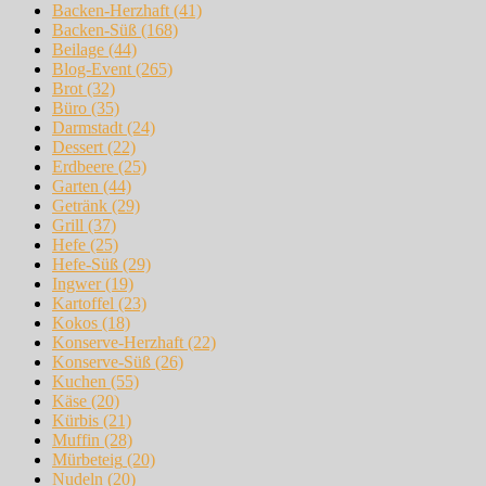
Backen-Herzhaft
(41)
Backen-Süß
(168)
Beilage
(44)
Blog-Event
(265)
Brot
(32)
Büro
(35)
Darmstadt
(24)
Dessert
(22)
Erdbeere
(25)
Garten
(44)
Getränk
(29)
Grill
(37)
Hefe
(25)
Hefe-Süß
(29)
Ingwer
(19)
Kartoffel
(23)
Kokos
(18)
Konserve-Herzhaft
(22)
Konserve-Süß
(26)
Kuchen
(55)
Käse
(20)
Kürbis
(21)
Muffin
(28)
Mürbeteig
(20)
Nudeln
(20)