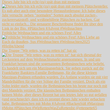
Dieses Jahr bin ich echt (zu) spät dran mit meinem
Fröhliche Weihnachten und ein schönes Fest! Alles
Die Truppe "Wir retten, was zu retten ist" hat sic