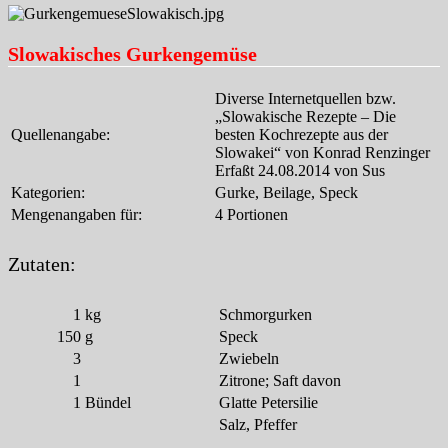
Slowakisches Gurkengemüse
Diverse Internetquellen bzw.
„Slowakische Rezepte – Die
Quellenangabe:
besten Kochrezepte aus der
Slowakei“ von Konrad Renzinger
Erfaßt 24.08.2014 von Sus
Kategorien:
Gurke, Beilage, Speck
Mengenangaben für:
4 Portionen
Zutaten:
1
kg
Schmorgurken
150
g
Speck
3
Zwiebeln
1
Zitrone; Saft davon
1
Bündel
Glatte Petersilie
Salz, Pfeffer