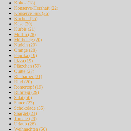
Kokos
(18)
Konserve-Herzhaft
(22)
Konserve-Süß
(26)
Kuchen
(55)
Käse
(20)
Kürbis
(21)
Muffin
(28)
Mürbeteig
(20)
Nudeln
(20)
Orange
(28)
Paprika
(19)
Pizza
(19)
Plätzchen
(59)
Quitte
(27)
Rhabarber
(31)
Rind
(20)
Römertopf
(19)
Rührteig
(29)
Salat
(50)
Sauce
(23)
Schokolade
(35)
Spargel
(21)
Tomate
(29)
Urlaub
(26)
Weihnachten
(56)