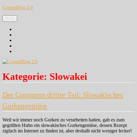
Zum
CorumBlog 2.0
Inhalt
springen
Menü
Facebook
Instagram
Pinterest
Google+
Twitter
Kategorie:
Slowakei
Der Gummern dritter Teil: Slowakisches
Gurkengemüse
Weil wir immer noch Gurken zu verarbeiten hatten, gab es zum
gegrillten Huhn ein slowakisches Gurkengemüse, dessen Rezept
zigfach im Internet zu finden ist, aber deshalb nicht weniger lecker!