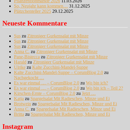
Pflanzenflohmärkte 2026
11.03.2026
So, Neujahr kann kommen…
31.12.2025
Plätzchenteller 2025
29.12.2025
Neueste Kommentare
Sus
zu
Zitroniger Gurkensalat mit Minze
Sus
zu
Zitroniger Gurkensalat mit Minze
Sus
zu
Zitroniger Gurkensalat mit Minze
Anna C.
zu
Zitroniger Gurkensalat mit Minze
Pane-Bistecca
zu
Zitroniger Gurkensalat mit Minze
Harald
zu
Zitroniger Gurkensalat mit Minze
Ulrike
zu
Kalte Zucchini-Mandel-Suppe
Kalte Zucchini-Mandel-Suppe – CorumBlog 2.0
zu
Nachgekocht …
Es war einmal … – CorumBlog 2.0
zu
Wo bin ich?
Es war einmal … – CorumBlog 2.0
zu
Wo bin ich – Teil 2?
Kirschen-Ernte – CorumBlog 2.0
zu
Jetzt …
Katja
zu
Spargelsalat Mit Radieschen, Minze und Ei
Brotwein
zu
Spargelsalat Mit Radieschen, Minze und Ei
Anna C.
zu
Spargelsalat Mit Radieschen, Minze und Ei
Britta
zu
Spargelsalat Mit Radieschen, Minze und Ei
Instagram