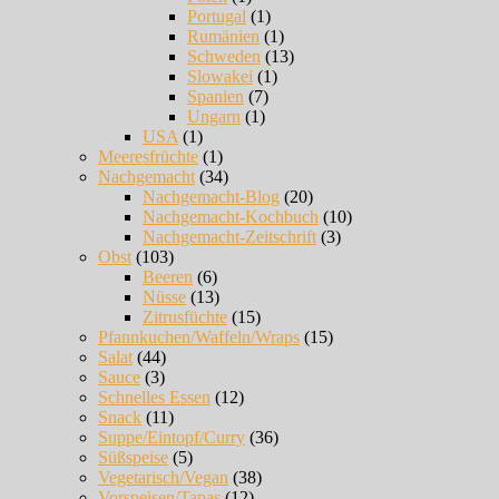
Portugal
(1)
Rumänien
(1)
Schweden
(13)
Slowakei
(1)
Spanien
(7)
Ungarn
(1)
USA
(1)
Meeresfrüchte
(1)
Nachgemacht
(34)
Nachgemacht-Blog
(20)
Nachgemacht-Kochbuch
(10)
Nachgemacht-Zeitschrift
(3)
Obst
(103)
Beeren
(6)
Nüsse
(13)
Zitrusfüchte
(15)
Pfannkuchen/Waffeln/Wraps
(15)
Salat
(44)
Sauce
(3)
Schnelles Essen
(12)
Snack
(11)
Suppe/Eintopf/Curry
(36)
Süßspeise
(5)
Vegetarisch/Vegan
(38)
Vorspeisen/Tapas
(12)