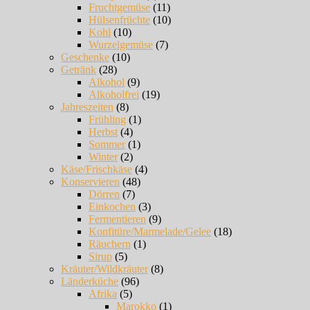
Fruchtgemüse
(11)
Hülsenfrüchte
(10)
Kohl
(10)
Wurzelgemüse
(7)
Geschenke
(10)
Getränk
(28)
Alkohol
(9)
Alkoholfrei
(19)
Jahreszeiten
(8)
Frühling
(1)
Herbst
(4)
Sommer
(1)
Winter
(2)
Käse/Frischkäse
(4)
Konservieren
(48)
Dörren
(7)
Einkochen
(3)
Fermentieren
(9)
Konfitüre/Marmelade/Gelee
(18)
Räuchern
(1)
Sirup
(5)
Kräuter/Wildkräuter
(8)
Länderküche
(96)
Afrika
(5)
Marokko
(1)