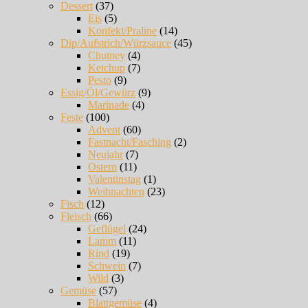
Dessert
(37)
Eis
(5)
Konfekt/Praline
(14)
Dip/Aufstrich/Würzsauce
(45)
Chutney
(4)
Ketchup
(7)
Pesto
(9)
Essig/Öl/Gewürz
(9)
Marinade
(4)
Feste
(100)
Advent
(60)
Fastnacht/Fasching
(2)
Neujahr
(7)
Ostern
(11)
Valentinstag
(1)
Weihnachten
(23)
Fisch
(12)
Fleisch
(66)
Geflügel
(24)
Lamm
(11)
Rind
(19)
Schwein
(7)
Wild
(3)
Gemüse
(57)
Blattgemüse
(4)