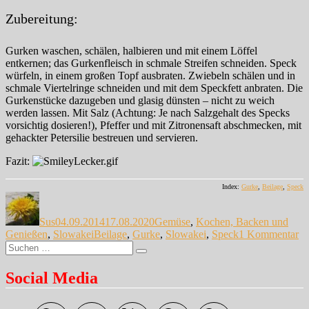
Zubereitung:
Gurken waschen, schälen, halbieren und mit einem Löffel
entkernen; das Gurkenfleisch in schmale Streifen schneiden. Speck
würfeln, in einem großen Topf ausbraten. Zwiebeln schälen und in
schmale Viertelringe schneiden und mit dem Speckfett anbraten. Die
Gurkenstücke dazugeben und glasig dünsten – nicht zu weich
werden lassen. Mit Salz (Achtung: Je nach Salzgehalt des Specks
vorsichtig dosieren!), Pfeffer und mit Zitronensaft abschmecken, mit
gehackter Petersilie bestreuen und servieren.
Fazit:
Index:
Gurke
,
Beilage
,
Speck
Autor
Veröffentlicht
Kategorien
am
Sus
04.09.2014
17.08.2020
Gemüse
,
Kochen, Backen und
Schlagwörter
zu
Genießen
,
Slowakei
Beilage
,
Gurke
,
Slowakei
,
Speck
1 Kommentar
Suche
De
Suchen
nach:
G
dri
Social Media
Te
Sl
Gu