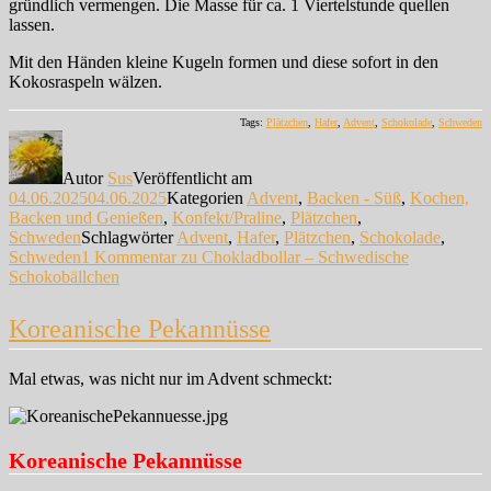
gründlich vermengen. Die Masse für ca. 1 Viertelstunde quellen
lassen.
Mit den Händen kleine Kugeln formen und diese sofort in den
Kokosraspeln wälzen.
Tags:
Plätzchen
,
Hafer
,
Advent
,
Schokolade
,
Schweden
Autor
Sus
Veröffentlicht am
04.06.2025
04.06.2025
Kategorien
Advent
,
Backen - Süß
,
Kochen,
Backen und Genießen
,
Konfekt/Praline
,
Plätzchen
,
Schweden
Schlagwörter
Advent
,
Hafer
,
Plätzchen
,
Schokolade
,
Schweden
1 Kommentar
zu Chokladbollar – Schwedische
Schokobällchen
Koreanische Pekannüsse
Mal etwas, was nicht nur im Advent schmeckt:
Koreanische Pekannüsse