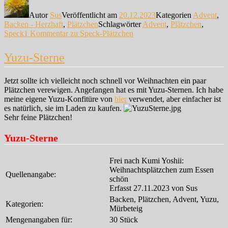
Autor
Sus
Veröffentlicht am
20.12.2023
Kategorien
Advent
,
Backen - Herzhaft
,
Plätzchen
Schlagwörter
Advent
,
Plätzchen
,
Speck
1 Kommentar
zu Speck-Plätzchen
Yuzu-Sterne
Jetzt sollte ich vielleicht noch schnell vor Weihnachten ein paar
Plätzchen verewigen. Angefangen hat es mit Yuzu-Sternen. Ich habe
meine eigene Yuzu-Konfitüre von
hier
verwendet, aber einfacher ist
es natürlich, sie im Laden zu kaufen.
Sehr feine Plätzchen!
Yuzu-Sterne
Frei nach Kumi Yoshii:
Weihnachtsplätzchen zum Essen
Quellenangabe:
schön
Erfasst 27.11.2023 von Sus
Backen, Plätzchen, Advent, Yuzu,
Kategorien:
Mürbeteig
Mengenangaben für:
30 Stück