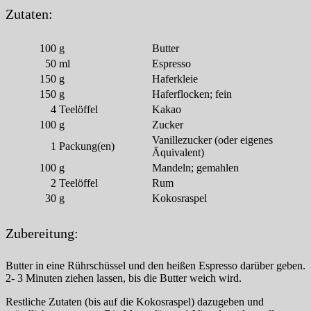
Zutaten:
100
g
Butter
50
ml
Espresso
150
g
Haferkleie
150
g
Haferflocken; fein
4
Teelöffel
Kakao
100
g
Zucker
Vanillezucker (oder eigenes
1
Packung(en)
Äquivalent)
100
g
Mandeln; gemahlen
2
Teelöffel
Rum
30
g
Kokosraspel
Zubereitung:
Butter in eine Rührschüssel und den heißen Espresso darüber geben.
2- 3 Minuten ziehen lassen, bis die Butter weich wird.
Restliche Zutaten (bis auf die Kokosraspel) dazugeben und