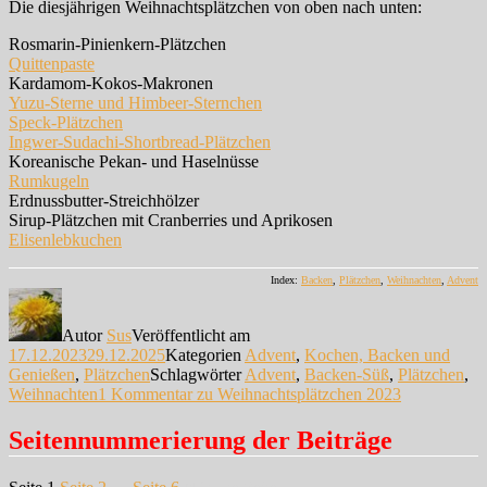
Die diesjährigen Weihnachtsplätzchen von oben nach unten:
Rosmarin-Pinienkern-Plätzchen
Quittenpaste
Kardamom-Kokos-Makronen
Yuzu-Sterne und Himbeer-Sternchen
Speck-Plätzchen
Ingwer-Sudachi-Shortbread-Plätzchen
Koreanische Pekan- und Haselnüsse
Rumkugeln
Erdnussbutter-Streichhölzer
Sirup-Plätzchen mit Cranberries und Aprikosen
Elisenlebkuchen
Index:
Backen
,
Plätzchen
,
Weihnachten
,
Advent
Autor
Sus
Veröffentlicht am
17.12.2023
29.12.2025
Kategorien
Advent
,
Kochen, Backen und
Genießen
,
Plätzchen
Schlagwörter
Advent
,
Backen-Süß
,
Plätzchen
,
Weihnachten
1 Kommentar
zu Weihnachtsplätzchen 2023
Seitennummerierung der Beiträge