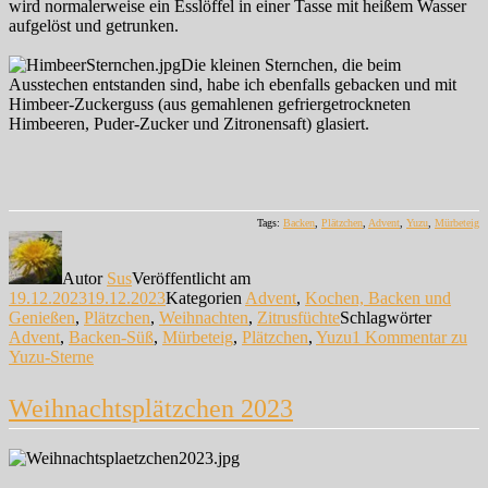
wird normalerweise ein Esslöffel in einer Tasse mit heißem Wasser
aufgelöst und getrunken.
Die kleinen Sternchen, die beim
Ausstechen entstanden sind, habe ich ebenfalls gebacken und mit
Himbeer-Zuckerguss (aus gemahlenen gefriergetrockneten
Himbeeren, Puder-Zucker und Zitronensaft) glasiert.
Tags:
Backen
,
Plätzchen
,
Advent
,
Yuzu
,
Mürbeteig
Autor
Sus
Veröffentlicht am
19.12.2023
19.12.2023
Kategorien
Advent
,
Kochen, Backen und
Genießen
,
Plätzchen
,
Weihnachten
,
Zitrusfüchte
Schlagwörter
Advent
,
Backen-Süß
,
Mürbeteig
,
Plätzchen
,
Yuzu
1 Kommentar
zu
Yuzu-Sterne
Weihnachtsplätzchen 2023