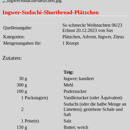
Ingwer-Sudachi-Shortbread-Plätzchen
So schmeckt Weihnachten 06/23
Quellenangabe:
Erfasst 20.12.2023 von Sus
Kategorien:
Plätzchen, Advent, Ingwer, Zitrus
Mengenangaben für:
1 Rezept
Zutaten:
Teig:
30
g
Ingwer; kandiert
300
g
Mehl
100
g
Puderzucker
1
Packung(en)
Vanillezucker (oder Äquivalent)
Sudachi (oder die halbe Menge an
2
Limetten); geriebene Schale und
Saft
1
Prise(n)
Salz
150
g
Butter; weich