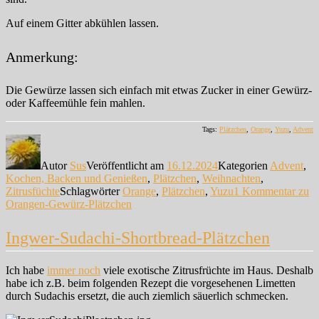
Auf einem Gitter abkühlen lassen.
Anmerkung:
Die Gewürze lassen sich einfach mit etwas Zucker in einer Gewürz-
oder Kaffeemühle fein mahlen.
Tags:
Plätzchen
,
Orange
,
Yuzu
,
Advent
Autor
Sus
Veröffentlicht am
16.12.2024
Kategorien
Advent
,
Kochen, Backen und Genießen
,
Plätzchen
,
Weihnachten
,
Zitrusfüchte
Schlagwörter
Orange
,
Plätzchen
,
Yuzu
1 Kommentar
zu
Orangen-Gewürz-Plätzchen
Ingwer-Sudachi-Shortbread-Plätzchen
Ich habe
immer noch
viele exotische Zitrusfrüchte im Haus. Deshalb
habe ich z.B. beim folgenden Rezept die vorgesehenen Limetten
durch Sudachis ersetzt, die auch ziemlich säuerlich schmecken.