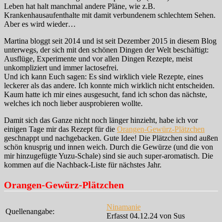
Leben hat halt manchmal andere Pläne, wie z.B.
Krankenhausaufenthalte mit damit verbundenem schlechtem Sehen.
Aber es wird wieder…
Martina bloggt seit 2014 und ist seit Dezember 2015 in diesem Blog
unterwegs, der sich mit den schönen Dingen der Welt beschäftigt:
Ausflüge, Experimente und vor allen Dingen Rezepte, meist
unkompliziert und immer lactosefrei.
Und ich kann Euch sagen: Es sind wirklich viele Rezepte, eines
leckerer als das andere. Ich konnte mich wirklich nicht entscheiden.
Kaum hatte ich mir eines ausgesucht, fand ich schon das nächste,
welches ich noch lieber ausprobieren wollte.
Damit sich das Ganze nicht noch länger hinzieht, habe ich vor
einigen Tage mir das Rezept für die
Orangen-Gewürz-Plätzchen
geschnappt und nachgebacken. Gute Idee! Die Plätzchen sind außen
schön knusprig und innen weich. Durch die Gewürze (und die von
mir hinzugefügte Yuzu-Schale) sind sie auch super-aromatisch. Die
kommen auf die Nachback-Liste für nächstes Jahr.
Orangen-Gewürz-Plätzchen
Ninamanie
Quellenangabe:
Erfasst 04.12.24 von Sus