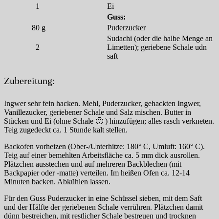
1
Ei
Guss:
80
g
Puderzucker
Sudachi (oder die halbe Menge an
2
Limetten); geriebene Schale udn
saft
Zubereitung:
Ingwer sehr fein hacken. Mehl, Puderzucker, gehackten Ingwer,
Vanillezucker, geriebener Schale und Salz mischen. Butter in
Stücken und Ei (ohne Schale 🙂 ) hinzufügen; alles rasch verkneten.
Teig zugedeckt ca. 1 Stunde kalt stellen.
Backofen vorheizen (Ober-/Unterhitze: 180° C, Umluft: 160° C).
Teig auf einer bemehlten Arbeitsfläche ca. 5 mm dick ausrollen.
Plätzchen ausstechen und auf mehreren Backblechen (mit
Backpapier oder -matte) verteilen. Im heißen Ofen ca. 12-14
Minuten backen. Abkühlen lassen.
Für den Guss Puderzucker in eine Schüssel sieben, mit dem Saft
und der Hälfte der geriebenen Schale verrühren. Plätzchen damit
dünn bestreichen, mit restlicher Schale bestreuen und trocknen