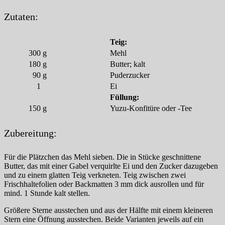
Zutaten:
Teig:
300
g
Mehl
180
g
Butter; kalt
90
g
Puderzucker
1
Ei
Füllung:
150
g
Yuzu-Konfitüre oder -Tee
Zubereitung:
Für die Plätzchen das Mehl sieben. Die in Stücke geschnittene
Butter, das mit einer Gabel verquirlte Ei und den Zucker dazugeben
und zu einem glatten Teig verkneten. Teig zwischen zwei
Frischhaltefolien oder Backmatten 3 mm dick ausrollen und für
mind. 1 Stunde kalt stellen.
Größere Sterne ausstechen und aus der Hälfte mit einem kleineren
Stern eine Öffnung ausstechen. Beide Varianten jeweils auf ein