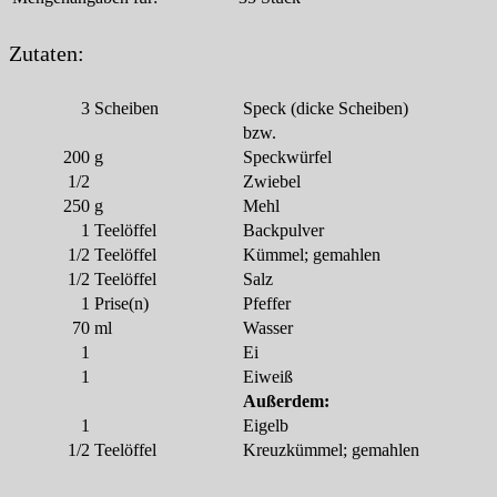
Zutaten:
3
Scheiben
Speck (dicke Scheiben)
bzw.
200
g
Speckwürfel
1/2
Zwiebel
250
g
Mehl
1
Teelöffel
Backpulver
1/2
Teelöffel
Kümmel; gemahlen
1/2
Teelöffel
Salz
1
Prise(n)
Pfeffer
70
ml
Wasser
1
Ei
1
Eiweiß
Außerdem:
1
Eigelb
1/2
Teelöffel
Kreuzkümmel; gemahlen