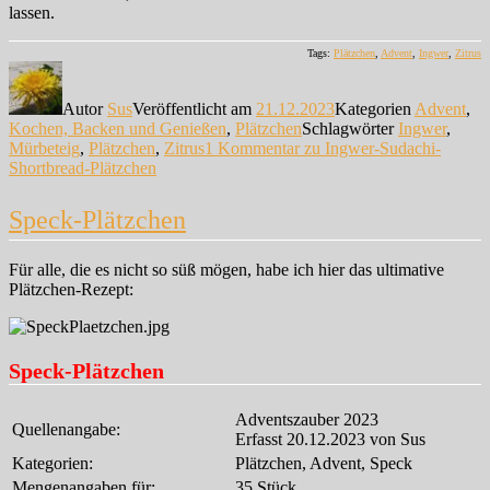
lassen.
Tags:
Plätzchen
,
Advent
,
Ingwer
,
Zitrus
Autor
Sus
Veröffentlicht am
21.12.2023
Kategorien
Advent
,
Kochen, Backen und Genießen
,
Plätzchen
Schlagwörter
Ingwer
,
Mürbeteig
,
Plätzchen
,
Zitrus
1 Kommentar
zu Ingwer-Sudachi-
Shortbread-Plätzchen
Speck-Plätzchen
Für alle, die es nicht so süß mögen, habe ich hier das ultimative
Plätzchen-Rezept:
Speck-Plätzchen
Adventszauber 2023
Quellenangabe:
Erfasst 20.12.2023 von Sus
Kategorien:
Plätzchen, Advent, Speck
Mengenangaben für:
35 Stück