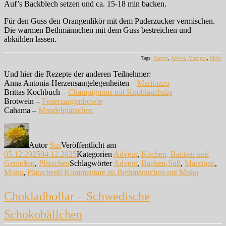
Auf’s Backblech setzen und ca. 15-18 min backen.
Für den Guss den Orangenlikör mit dem Puderzucker vermischen.
Die warmen Bethmännchen mit dem Guss bestreichen und
abkühlen lassen.
Tags:
Backen
,
Advent
,
Marzipan
,
Mohn
Und hier die Rezepte der anderen Teilnehmer:
Anna Antonia-Herzensangelegenheiten –
Maritozzo
Brittas Kochbuch –
Champignons mit Knoblauchdip
Brotwein –
Feuerzangenbowle
Cahama –
Mandelplätzchen
Autor
Sus
Veröffentlicht am
05.12.2025
04.12.2025
Kategorien
Advent
,
Kochen, Backen und
Genießen
,
Plätzchen
Schlagwörter
Advent
,
Backen-Süß
,
Marzipan
,
Mohn
,
Plätzchen
6 Kommentare
zu Bethmännchen mit Mohn
Chokladbollar – Schwedische
Schokobällchen