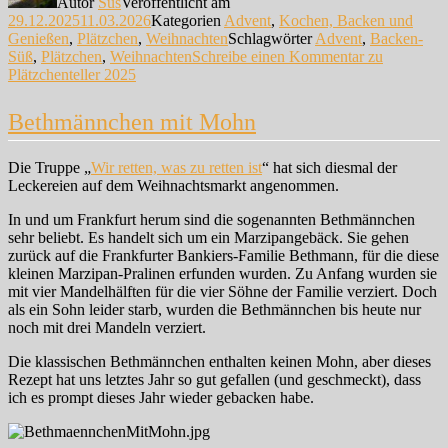
Autor
Sus
Veröffentlicht am
29.12.2025
11.03.2026
Kategorien
Advent
,
Kochen, Backen und
Genießen
,
Plätzchen
,
Weihnachten
Schlagwörter
Advent
,
Backen-
Süß
,
Plätzchen
,
Weihnachten
Schreibe einen Kommentar
zu
Plätzchenteller 2025
Bethmännchen mit Mohn
Die Truppe „
Wir retten, was zu retten ist
“ hat sich diesmal der
Leckereien auf dem Weihnachtsmarkt angenommen.
In und um Frankfurt herum sind die sogenannten Bethmännchen
sehr beliebt. Es handelt sich um ein Marzipangebäck. Sie gehen
zurück auf die Frankfurter Bankiers-Familie Bethmann, für die diese
kleinen Marzipan-Pralinen erfunden wurden. Zu Anfang wurden sie
mit vier Mandelhälften für die vier Söhne der Familie verziert. Doch
als ein Sohn leider starb, wurden die Bethmännchen bis heute nur
noch mit drei Mandeln verziert.
Die klassischen Bethmännchen enthalten keinen Mohn, aber dieses
Rezept hat uns letztes Jahr so gut gefallen (und geschmeckt), dass
ich es prompt dieses Jahr wieder gebacken habe.