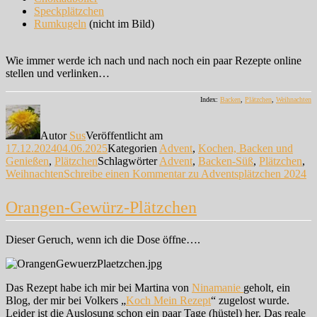
Speckplätzchen
Rumkugeln
(nicht im Bild)
Wie immer werde ich nach und nach noch ein paar Rezepte online
stellen und verlinken…
Index:
Backen
,
Plätzchen
,
Weihnachten
Autor
Sus
Veröffentlicht am
17.12.2024
04.06.2025
Kategorien
Advent
,
Kochen, Backen und
Genießen
,
Plätzchen
Schlagwörter
Advent
,
Backen-Süß
,
Plätzchen
,
Weihnachten
Schreibe einen Kommentar
zu Adventsplätzchen 2024
Orangen-Gewürz-Plätzchen
Dieser Geruch, wenn ich die Dose öffne….
Das Rezept habe ich mir bei Martina von
Ninamanie
geholt, ein
Blog, der mir bei Volkers „
Koch Mein Rezept
“ zugelost wurde.
Leider ist die Auslosung schon ein paar Tage (hüstel) her. Das reale