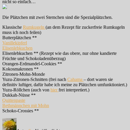
nicht so einfach…
Die Plätzchen mit zwei Sternchen sind die Spezialplätzchen.
Klassische
Rumkugeln
(an dem Rezept für zuckerfreie Rumkugeln
muss ich noch feilen)
Butterplätzchen **
Vanillekipferl
Elisenlebkuchen
Elisenlebkuchen ** (Rezept wie das obere, nur ohne kandierte
Früchte und Schokoladenüberzug)
Orangen-Erdmandel-Cookies **
Kokosmakronen **
Zitronen-Mohn-Monde
Yuzu-Zitronen-Schnitten (frei nach
Cahama
– dort waren sie
definitiv luftiger, dafür habe ich meine zu Plätzchen umfunktioniert.)
Yuzu-Röllchen (auch von
hier
frei interpretiert.)
Dukkah-Nüsse **
Quittenpaste
Bethmännchen mit Mohn
Schoko-Crossies **