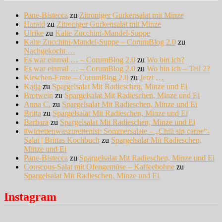
Pane-Bistecca
zu
Zitroniger Gurkensalat mit Minze
Harald
zu
Zitroniger Gurkensalat mit Minze
Ulrike
zu
Kalte Zucchini-Mandel-Suppe
Kalte Zucchini-Mandel-Suppe – CorumBlog 2.0
zu
Nachgekocht …
Es war einmal … – CorumBlog 2.0
zu
Wo bin ich?
Es war einmal … – CorumBlog 2.0
zu
Wo bin ich – Teil 2?
Kirschen-Ernte – CorumBlog 2.0
zu
Jetzt …
Katja
zu
Spargelsalat Mit Radieschen, Minze und Ei
Brotwein
zu
Spargelsalat Mit Radieschen, Minze und Ei
Anna C.
zu
Spargelsalat Mit Radieschen, Minze und Ei
Britta
zu
Spargelsalat Mit Radieschen, Minze und Ei
Barbara
zu
Spargelsalat Mit Radieschen, Minze und Ei
#wirrettenwaszurettenist: Sommersalate – „Chili sin carne“-
Salat | Brittas Kochbuch
zu
Spargelsalat Mit Radieschen,
Minze und Ei
Pane-Bistecca
zu
Spargelsalat Mit Radieschen, Minze und Ei
Couscous-Salat mit Ofengemüse – Kaffeebohne
zu
Spargelsalat Mit Radieschen, Minze und Ei
Instagram