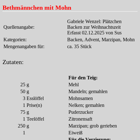
Bethmännchen mit Mohn
Gabriele Wenzel: Plätzchen
Quellenangabe:
Backen zur Weihnachtszeit
Erfasst 02.12.2025 von Sus
Kategorien:
Backen, Advent, Marzipan, Mohn
Mengenangaben für:
ca. 35 Stück
Zutaten:
Für den Teig:
25
g
Mehl
50
g
Mandeln; gemahlen
3
Esslöffel
Mohnsamen
1
Prise(n)
Nelken; gemahlen
75
g
Puderzucker
1
Teelöffel
Zitronensaft
250
g
Marzipan; grob gerieben
1
Eiweiß
Für die Verzierung: