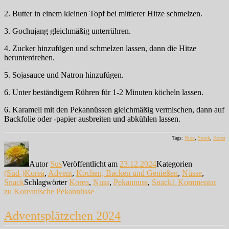
2. Butter in einem kleinen Topf bei mittlerer Hitze schmelzen.
3. Gochujang gleichmäßig unterrühren.
4. Zucker hinzufügen und schmelzen lassen, dann die Hitze
herunterdrehen.
5. Sojasauce und Natron hinzufügen.
6. Unter beständigem Rühren für 1-2 Minuten köcheln lassen.
6. Karamell mit den Pekannüssen gleichmäßig vermischen, dann auf
Backfolie oder -papier ausbreiten und abkühlen lassen.
Tags:
Nuss
,
Snack
,
Korea
Autor
Sus
Veröffentlicht am
23.12.2024
Kategorien
(Süd-)Korea
,
Advent
,
Kochen, Backen und Genießen
,
Nüsse
,
Snack
Schlagwörter
Korea
,
Nuss
,
Pekannuss
,
Snack
1 Kommentar
zu Koreanische Pekannüsse
Adventsplätzchen 2024