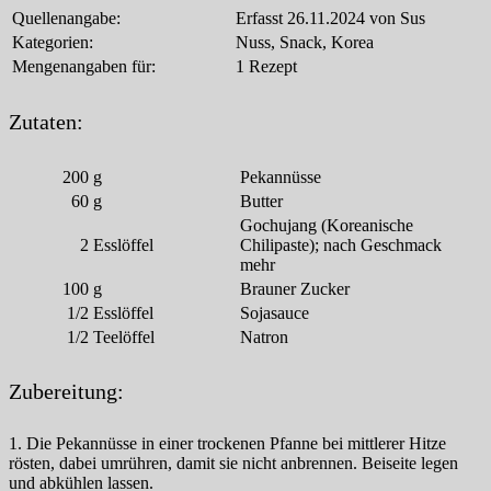
Quellenangabe:
Erfasst 26.11.2024 von Sus
Kategorien:
Nuss, Snack, Korea
Mengenangaben für:
1 Rezept
Zutaten:
200
g
Pekannüsse
60
g
Butter
Gochujang (Koreanische
2
Esslöffel
Chilipaste); nach Geschmack
mehr
100
g
Brauner Zucker
1/2
Esslöffel
Sojasauce
1/2
Teelöffel
Natron
Zubereitung:
1. Die Pekannüsse in einer trockenen Pfanne bei mittlerer Hitze
rösten, dabei umrühren, damit sie nicht anbrennen. Beiseite legen
und abkühlen lassen.