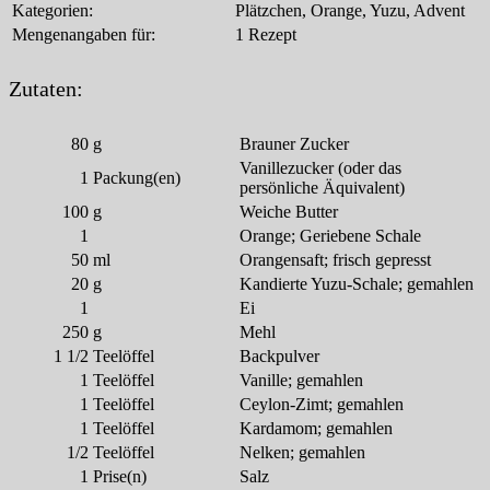
Kategorien:
Plätzchen, Orange, Yuzu, Advent
Mengenangaben für:
1 Rezept
Zutaten:
80
g
Brauner Zucker
Vanillezucker (oder das
1
Packung(en)
persönliche Äquivalent)
100
g
Weiche Butter
1
Orange; Geriebene Schale
50
ml
Orangensaft; frisch gepresst
20
g
Kandierte Yuzu-Schale; gemahlen
1
Ei
250
g
Mehl
1 1/2
Teelöffel
Backpulver
1
Teelöffel
Vanille; gemahlen
1
Teelöffel
Ceylon-Zimt; gemahlen
1
Teelöffel
Kardamom; gemahlen
1/2
Teelöffel
Nelken; gemahlen
1
Prise(n)
Salz