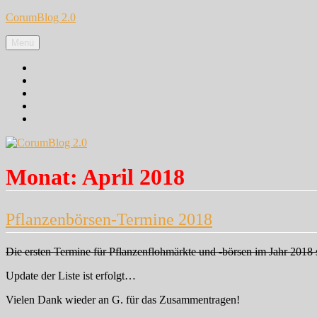
Zum
CorumBlog 2.0
Inhalt
springen
Menü
Facebook
Instagram
Pinterest
Google+
Twitter
Monat:
April 2018
Pflanzenbörsen-Termine 2018
Die ersten Termine für Pflanzenflohmärkte und -börsen im Jahr 2018 
Update der Liste ist erfolgt…
Vielen Dank wieder an G. für das Zusammentragen!