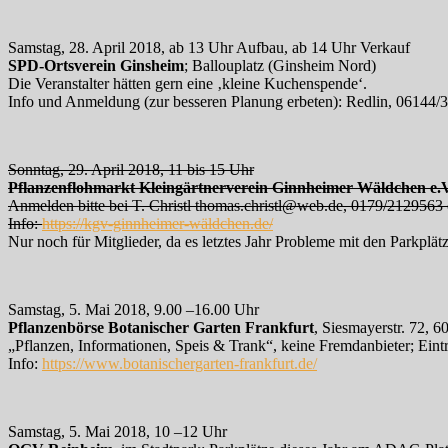
Samstag, 28. April 2018, ab 13 Uhr Aufbau, ab 14 Uhr Verkauf
SPD-Ortsverein Ginsheim
; Ballouplatz (Ginsheim Nord)
Die Veranstalter hätten gern eine ‚kleine Kuchenspende‘.
Info und Anmeldung (zur besseren Planung erbeten): Redlin, 06144/
Sonntag, 29. April 2018, 11 bis 15 Uhr
Pflanzenflohmarkt Kleingärtnerverein Ginnheimer Wäldchen e.V
Anmelden bitte bei T. Christl thomas.christl@web.de, 0179/212956
Info:
https://kgv-ginnheimer-wäldchen.de/
Nur noch für Mitglieder, da es letztes Jahr Probleme mit den Parkplät
Samstag, 5. Mai 2018, 9.00 –16.00 Uhr
Pflanzenbörse Botanischer Garten Frankfurt
, Siesmayerstr. 72, 6
„Pflanzen, Informationen, Speis & Trank“, keine Fremdanbieter; Eintrit
Info:
https://www.botanischergarten-frankfurt.de/
Samstag, 5. Mai 2018, 10 –12 Uhr