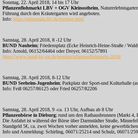
Sonntag, 22. April 2018, 14 bis 17 Uhr
Pflanzenflohmarkt LBV + OGV Kleinostheim
, Naturerlebnisgart
Führung durch den Kräutergarten wird angeboten.
Info:
https://untermain.lbv.de/termine.html
Samstag, 28. April 2018, 8 -12 Uhr
BUND Nauheim
; Friedensplatz (Ecke Heinrich-Heine-Straße / Wald
Info: Arnold, 06152/64464 oder Dreyer, 06152/57891
https://www.bund-kv-gg.de/termine/pflanzenflohmarkt-2018/
Samstag, 28. April 2018, 8-12 Uhr
BUND Seeheim-Jugenheim
; Parkplatz der Sport-und Kulturhalle (au
Info: Feiß 06257/86125 oder Fried 06257/82206
Samstag, 28. April 2018, 9 -ca. 13 Uhr, Aufbau ab 8 Uhr
Pflanzenbörse in Dieburg
; rund um den Rathausbrunnen (Markt 4, 
Die Anfahrt ist während der Börse über Darmstädter Straße, Minnefe
Standgeld 5€, ca. zwei Wochen vorher anmelden, keine gewerblichen
Info und Anmeldung: Schirling, 06071/25214 und Schulz, 06071/2597