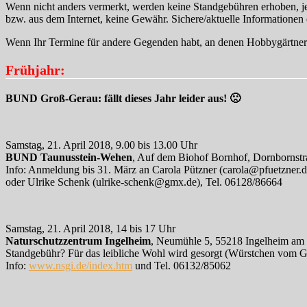
Wenn nicht anders vermerkt, werden keine Standgebühren erhoben, je
bzw. aus dem Internet, keine Gewähr. Sichere/aktuelle Informationen 
Wenn Ihr Termine für andere Gegenden habt, an denen Hobbygärtner u
Frühjahr:
BUND Groß-Gerau: fällt dieses Jahr leider aus! 🙁
Samstag, 21. April 2018, 9.00 bis 13.00 Uhr
BUND Taunusstein-Wehen
, Auf dem Biohof Bornhof, Dornbornstr
Info: Anmeldung bis 31. März an Carola Pützner (carola@pfuetzner.
oder Ulrike Schenk (ulrike-schenk@gmx.de), Tel. 06128/86664
Samstag, 21. April 2018, 14 bis 17 Uhr
Naturschutzzentrum Ingelheim
, Neumühle 5, 55218 Ingelheim am
Standgebühr? Für das leibliche Wohl wird gesorgt (Würstchen vom Gr
Info:
www.nsgi.de/index.htm
und Tel. 06132/85062