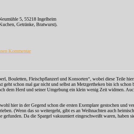
 Neumühle 5, 55218 Ingelheim
 Kuchen, Getränke, Bratwurst).
zu
Pflanzenbörsen-
einen Kommentar
Termine
2018
aberl, Bouletten, Fleischpflanzerl und Konsorten“, wobei diese Teile h
geht schon mal gar nicht und selbst an Metzgertheken bin ich schon bös
anach dem Herd und seiner Umgebung ein klein wenig Zeit widmen. Auch
wohl hier in der Gegend schon die ersten Exemplare gestochen und ver
ieben. (Wenn das so weitergeht, gibt es an Weihnachten auch heimisch
ke gefunden. Da die Spargel vakuumiert eingeschweißt waren, haben sie