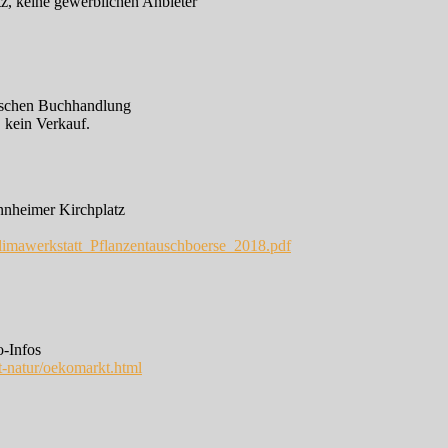
z, keine gewerblichen Anbieter
lschen Buchhandlung
 kein Verkauf.
nnheimer Kirchplatz
imawerkstatt_Pflanzentauschboerse_2018.pdf
o-Infos
lt-natur/oekomarkt.html