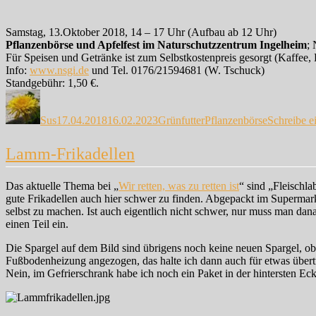
Samstag, 13.Oktober 2018, 14 – 17 Uhr (Aufbau ab 12 Uhr)
Pflanzenbörse und Apfelfest im Naturschutzzentrum Ingelheim
;
Für Speisen und Getränke ist zum Selbstkostenpreis gesorgt (Kaffee,
Info:
www.nsgi.de
und Tel. 0176/21594681 (W. Tschuck)
Standgebühr: 1,50 €.
Autor
Veröffentlicht
Kategorien
Schlagwörter
am
Sus
17.04.2018
16.02.2023
Grünfutter
Pflanzenbörse
Schreibe 
Lamm-Frikadellen
Das aktuelle Thema bei „
Wir retten, was zu retten ist
“ sind „Fleischl
gute Frikadellen auch hier schwer zu finden. Abgepackt im Supermarkt 
selbst zu machen. Ist auch eigentlich nicht schwer, nur muss man d
einen Teil ein.
Die Spargel auf dem Bild sind übrigens noch keine neuen Spargel, ob
Fußbodenheizung angezogen, das halte ich dann auch für etwas übertr
Nein, im Gefrierschrank habe ich noch ein Paket in der hintersten Ec