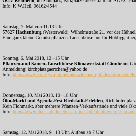
OGV Reinheim
, im Stadtpark; Parkplätze dieses Jahr am ADAC-Plat
Info: K.W.Heil, 06162/4544
Samstag, 5. Mai von 11-13 Uhr
57627
Hachenburg
(Westerwald), Wilhelmstraße 21, vor der Hähne
Eine ganz kleine Gemüsepflanzen-Tauschbörse nur für Hobbygärtner,
Sonntag, 6. Mai 2018, 12 –15 Uhr
Pflanzen-und Samen-Tauschbörse Klimawerkstatt Ginnheim
, Gi
Anmeldung: kirchplatzgaertchen@yahoo.de
Info:
https://www.xn--kgv-ginnheimer-wldchen-g5b.de/dokumente/Kl
Donnerstag, 10. Mai 2018, 10 –18 Uhr
Öko-Markt und Agenda-Fest Riedstadt-Erfelden
, Richthofenplatz
Kein Flohmarkt, aber mehrere Pflanzen-Verkaufsstände und viele Ök
Info:
https://www.riedstadt.de/leben-in-riedstadt/abfall-energie-umwe
Samstag, 12. Mai 2018, 9 –13 Uhr, Aufbau ab 7 Uhr