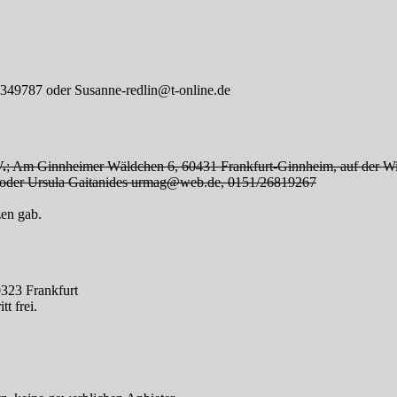
3349787 oder Susanne-redlin@t-online.de
.
; Am Ginnheimer Wäldchen 6, 60431 Frankfurt-Ginnheim, auf der Wi
3 oder Ursula Gaitanides urmag@web.de, 0151/26819267
zen gab.
0323 Frankfurt
t frei.