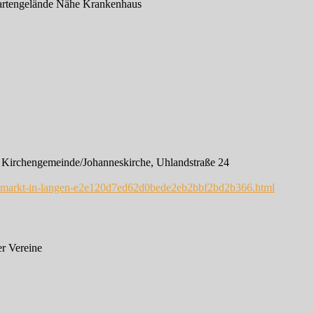
gartengelände Nähe Krankenhaus
 Kirchengemeinde/Johanneskirche, Uhlandstraße 24
uschmarkt-in-langen-e2e120d7ed62d0bede2eb2bbf2bd2b366.html
r Vereine