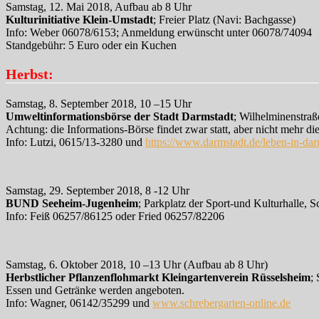
Samstag, 12. Mai 2018, Aufbau ab 8 Uhr
Kulturinitiative Klein-Umstadt
; Freier Platz (Navi: Bachgasse)
Info: Weber 06078/6153; Anmeldung erwünscht unter 06078/74094
Standgebühr: 5 Euro oder ein Kuchen
Herbst:
Samstag, 8. September 2018, 10 –15 Uhr
Umweltinformationsbörse der Stadt Darmstadt
; Wilhelminenstraß
Achtung: die Informations-Börse findet zwar statt, aber nicht mehr di
Info: Lutzi, 0615/13-3280 und
https://www.darmstadt.de/leben-in-da
Samstag, 29. September 2018, 8 -12 Uhr
BUND Seeheim-Jugenheim
; Parkplatz der Sport-und Kulturhalle, S
Info: Feiß 06257/86125 oder Fried 06257/82206
Samstag, 6. Oktober 2018, 10 –13 Uhr (Aufbau ab 8 Uhr)
Herbstlicher Pflanzenflohmarkt Kleingartenverein Rüsselsheim
;
Essen und Getränke werden angeboten.
Info: Wagner, 06142/35299 und
www.schrebergarten-online.de