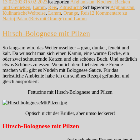
13.02.2023
15.02.2023
Kategorien
Afghanistan
,
Kochen, Backen
und Genießen
,
Lamm
,
Reis
,
Zitrusfüchte
Schlagwörter
Afghanistan
,
KulinarischeWeltreise
,
Lamm
,
Orange
,
Reis
12 Kommentare
zu
Narinj Palau (Reis mit Orange) und Lamm
Hirsch-Bolognese mit Pilzen
So langsam wird das Wetter usseliger – grau, dunkel, feucht und
kalt. Da wünscht man sich einen Kamin, eine warme Decke, ein
oder zwei schnurrende Katzen und ein schönes Buch. Und natürlich
etwas Schönes zu essen. Wenn ich dem Liebsten eine Freude
machen will, gibt es Nudeln mit Bolognese-Sauce. Für das
herbstliche Ambiente habe ich ein schönes Rezept gefunden und
gleich ausprobiert:
Fettucine mit Hirsch-Bolognese und Pilzen
Optisch nicht der Brüller, aber umso leckerer!
Hirsch-Bolognese mit Pilzen
frei nach einem Rezept von tegut