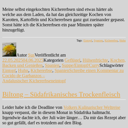
Meine selbst eingekochten Kichererbsen sind etwas härter als
welche aus dem Laden, da hat das gleichzeitige Kochen von
Karotten, Kartoffeln und Kichererbsen ganz gut zueinander gepasst.
Sonst hätte ich die Kichererbsen ein paar Minuten später
hinzugefügt.
Tags:
Eintopf
,
Spanien
,
Kichererbse
,
Huhn
Autor
Sus
Veröffentlicht am
22.05.2025
04.06.2025
Kategorien
Geflügel
,
Hülsenfrüchte
,
Kochen,
Backen und Genießen
,
Spanien
,
Suppe/Eintopf/Curry
Schlagwörter
Eintopf
,
Huhn
,
Kichererbse
,
Spanien
Schreibe einen Kommentar
zu
Cocido de Garbanzos –
Andalusischer Kichererbseneintopf
Biltong – Südafrikanisches Trockenfleisch
Leider habe ich die Deadline von
Volkers Kulinarischer Weltreise
knapp verpasst, die in diesem Monat in Südafrika haltmacht.
Irgendwie dachte ich, der Juli wäre länger… Da mir das Rezept aber
so gut gefällt, darf es trotzdem auf den Blog.