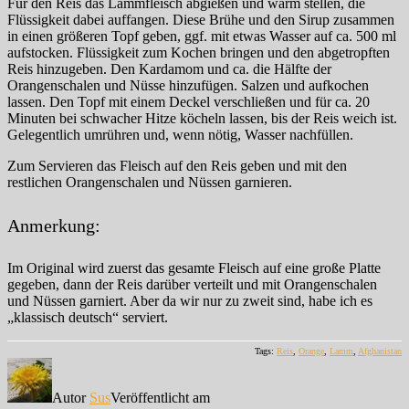
Für den Reis das Lammfleisch abgießen und warm stellen, die
Flüssigkeit dabei auffangen. Diese Brühe und den Sirup zusammen
in einen größeren Topf geben, ggf. mit etwas Wasser auf ca. 500 ml
aufstocken. Flüssigkeit zum Kochen bringen und den abgetropften
Reis hinzugeben. Den Kardamom und ca. die Hälfte der
Orangenschalen und Nüsse hinzufügen. Salzen und aufkochen
lassen. Den Topf mit einem Deckel verschließen und für ca. 20
Minuten bei schwacher Hitze köcheln lassen, bis der Reis weich ist.
Gelegentlich umrühren und, wenn nötig, Wasser nachfüllen.
Zum Servieren das Fleisch auf den Reis geben und mit den
restlichen Orangenschalen und Nüssen garnieren.
Anmerkung:
Im Original wird zuerst das gesamte Fleisch auf eine große Platte
gegeben, dann der Reis darüber verteilt und mit Orangenschalen
und Nüssen garniert. Aber da wir nur zu zweit sind, habe ich es
„klassisch deutsch“ serviert.
Tags:
Reis
,
Orange
,
Lamm
,
Afghanistan
Autor
Sus
Veröffentlicht am