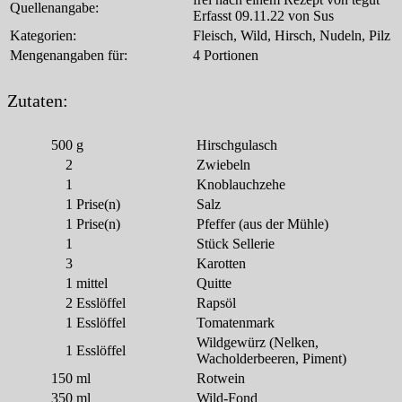
Quellenangabe:
Erfasst 09.11.22 von Sus
Kategorien:
Fleisch, Wild, Hirsch, Nudeln, Pilz
Mengenangaben für:
4 Portionen
Zutaten:
500
g
Hirschgulasch
2
Zwiebeln
1
Knoblauchzehe
1
Prise(n)
Salz
1
Prise(n)
Pfeffer (aus der Mühle)
1
Stück Sellerie
3
Karotten
1
mittel
Quitte
2
Esslöffel
Rapsöl
1
Esslöffel
Tomatenmark
Wildgewürz (Nelken,
1
Esslöffel
Wacholderbeeren, Piment)
150
ml
Rotwein
350
ml
Wild-Fond