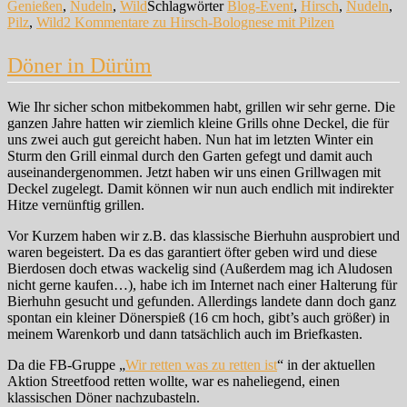
Genießen
,
Nudeln
,
Wild
Schlagwörter
Blog-Event
,
Hirsch
,
Nudeln
,
Pilz
,
Wild
2 Kommentare
zu Hirsch-Bolognese mit Pilzen
Döner in Dürüm
Wie Ihr sicher schon mitbekommen habt, grillen wir sehr gerne. Die
ganzen Jahre hatten wir ziemlich kleine Grills ohne Deckel, die für
uns zwei auch gut gereicht haben. Nun hat im letzten Winter ein
Sturm den Grill einmal durch den Garten gefegt und damit auch
auseinandergenommen. Jetzt haben wir uns einen Grillwagen mit
Deckel zugelegt. Damit können wir nun auch endlich mit indirekter
Hitze vernünftig grillen.
Vor Kurzem haben wir z.B. das klassische Bierhuhn ausprobiert und
waren begeistert. Da es das garantiert öfter geben wird und diese
Bierdosen doch etwas wackelig sind (Außerdem mag ich Aludosen
nicht gerne kaufen…), habe ich im Internet nach einer Halterung für
Bierhuhn gesucht und gefunden. Allerdings landete dann doch ganz
spontan ein kleiner Dönerspieß (16 cm hoch, gibt’s auch größer) in
meinem Warenkorb und dann tatsächlich auch im Briefkasten.
Da die FB-Gruppe „
Wir retten was zu retten ist
“ in der aktuellen
Aktion Streetfood retten wollte, war es naheliegend, einen
klassischen Döner nachzubasteln.