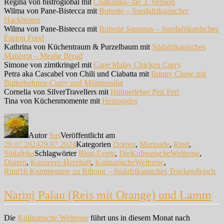
Regina von bistroglobal mit
Chakalaka- die 3. Version
Wilma von Pane-Bistecca mit
Bobotie – Suedafrikanischer
Hackbraten
Wilma von Pane-Bistecca mit
Bobotie Samosas – Suedafrikanisches
Fusion Food
Kathrina von Küchentraum & Purzelbaum mit
Südafrikanisches
Maisbrot – Mealie Bread
Simone von zimtkringel mit
Cape Malay Chicken Curry
Petra aka Cascabel von Chili und Ciabatta mit
Bunny Chow mit
Butterbohnen-Curry und Möhrensalat
Cornelia von SilverTravellers mit
Hühnerleber Peri Peri
Tina von Küchenmomente mit
Hetzoggies
Autor
Sus
Veröffentlicht am
29.07.2024
29.07.2024
Kategorien
Dörren
,
Marinade
,
Rind
,
Südafrika
Schlagwörter
Blog-Event
,
DieKulinarischeWeltreise
,
Dörren
,
Konserve-Herzhaft
,
KulinarischeWeltreise
,
Rind
16 Kommentare
zu Biltong – Südafrikanisches Trockenfleisch
Narinj Palau (Reis mit Orange) und Lamm
Die
Kulinarische Weltreise
führt uns in diesem Monat nach