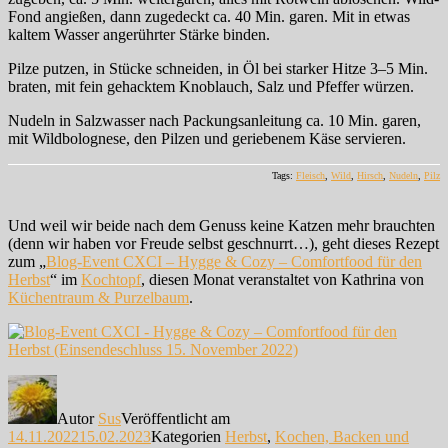
Fond angießen, dann zugedeckt ca. 40 Min. garen. Mit in etwas
kaltem Wasser angerührter Stärke binden.
Pilze putzen, in Stücke schneiden, in Öl bei starker Hitze 3–5 Min.
braten, mit fein gehacktem Knoblauch, Salz und Pfeffer würzen.
Nudeln in Salzwasser nach Packungsanleitung ca. 10 Min. garen,
mit Wildbolognese, den Pilzen und geriebenem Käse servieren.
Tags:
Fleisch
,
Wild
,
Hirsch
,
Nudeln
,
Pilz
Und weil wir beide nach dem Genuss keine Katzen mehr brauchten
(denn wir haben vor Freude selbst geschnurrt…), geht dieses Rezept
zum „
Blog-Event CXCI – Hygge & Cozy – Comfortfood für den
Herbst
“ im
Kochtopf
, diesen Monat veranstaltet von Kathrina von
Küchentraum & Purzelbaum
.
Autor
Sus
Veröffentlicht am
14.11.2022
15.02.2023
Kategorien
Herbst
,
Kochen, Backen und