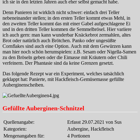
ich sie in den letzten Jahren auch eher selbst gemacht habe.
Denn Panieren ist wirklich nicht schwer: einfach drei Teller
nebeneinander stellen; in den ersten Teller kommt etwas Mehl, in
den zweiten Teller kommt das mit einer Gabel aufgeschlagene Ei
und in den dritten Teller kommen die Semmelbrösel. Hier variiere
ich auch gern: man kann wunderbar Knäckebrot zermahlen, altes
Brot oder natürlich auch Brötchen. Panko oder ungesüßte
Cornflakes sind auch eine Option. Auch mit dem Gewürzen kann
man hier noch schön herumspielen: z.B. Sesam oder Nigella-Samen
zu den Bröseln geben oder die Eimasse mit Kräutern oder Chili
verfeinern. Der Phantasie sind da keine Grenzen gesetzt.
Das folgende Rezept war ein Experiment, welches tatsächlich
geklappt hat: Panierte, mit Hackfleisch-Gemüsemasse gefüllte
Auberginenscheiben.
Gefüllte Auberginen-Schnitzel
Quellenangabe:
Erfasst 29.07.2021 von Sus
Kategorien:
Aubergine, Hackfleisch
Mengenangaben für:
4 Portionen