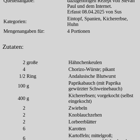
Quellenangabe:
dazugehörigen Rezept von Stevan
Paul und dem Internet.
Erfasst 08.04.2025 von Sus
Eintopf, Spanien, Kichererbse,
Kategorien:
Huhn
Mengenangaben für:
4 Portionen
Zutaten:
2
große
Hähnchenkeulen
4
Chorizo-Würste; pikant
1/2
Ring
Andalusische Blutwurst
Paprikabauch (mit Paprika
100
g
gewürzter Schweinebauch)
Kichererbsen; vorgekocht (selbst
400
g
eingekocht)
2
Zwiebeln
2
Knoblauchzehen
2
Lorbeerblätter
6
Karotten
Kartoffeln; mittelgroß;
6