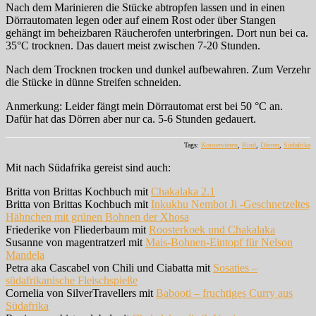
Nach dem Marinieren die Stücke abtropfen lassen und in einen
Dörrautomaten legen oder auf einem Rost oder über Stangen
gehängt im beheizbaren Räucherofen unterbringen. Dort nun bei ca.
35°C trocknen. Das dauert meist zwischen 7-20 Stunden.
Nach dem Trocknen trocken und dunkel aufbewahren. Zum Verzehr
die Stücke in dünne Streifen schneiden.
Anmerkung: Leider fängt mein Dörrautomat erst bei 50 °C an.
Dafür hat das Dörren aber nur ca. 5-6 Stunden gedauert.
Tags:
Konservieren
,
Rind
,
Dörren
,
Südafrika
Mit nach Südafrika gereist sind auch:
Britta von Brittas Kochbuch mit
Chakalaka 2.1
Britta von Brittas Kochbuch mit
Inkukhu Nembot Ji -Geschnetzeltes
Hähnchen mit grünen Bohnen der Xhosa
Friederike von Fliederbaum mit
Roosterkoek und Chakalaka
Susanne von magentratzerl mit
Mais-Bohnen-Eintopf für Nelson
Mandela
Petra aka Cascabel von Chili und Ciabatta mit
Sosaties –
südafrikanische Fleischspieße
Cornelia von SilverTravellers mit
Babooti – fruchtiges Curry aus
Südafrika