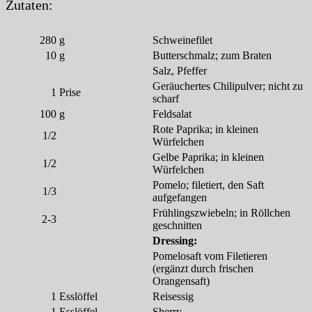
Zutaten:
280
g
Schweinefilet
10
g
Butterschmalz; zum Braten
Salz, Pfeffer
Geräuchertes Chilipulver; nicht zu
1
Prise
scharf
100
g
Feldsalat
Rote Paprika; in kleinen
1/2
Würfelchen
Gelbe Paprika; in kleinen
1/2
Würfelchen
Pomelo; filetiert, den Saft
1/3
aufgefangen
Frühlingszwiebeln; in Röllchen
2-3
geschnitten
Dressing:
Pomelosaft vom Filetieren
(ergänzt durch frischen
Orangensaft)
1
Esslöffel
Reisessig
1
Esslöffel
Sherry