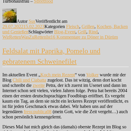
Turbohausfrau –
Streetfood
Autor
Sus
Veröffentlicht am
29.07.2022
15.02.2023
Kategorien
Fleisch
,
Grillen
,
Kochen, Backen
und Genießen
Schlagwörter
Blog-Event
,
Grill
,
Rind
,
WirRettenWasZuRettenIst
16 Kommentare
zu Döner in Dürüm
Feldsalat mit Paprika, Pomelo und
gebratenem Schweinefilet
Im aktuellen Event „
Koch mein Rezept
“ von
Volker
wurde mir der
Blog
Chili und Ciabatta
zugelost. Das ist witzig, denn dort kocht
und schreibt die
zweite
Petra, der ich zuerst im Usenet und dann im
Internet schon seit vielen, vielen Jahren folge. Petra hat bereits 2004
einen der ersten deutschsprachigen Foodblogs eröffnet. Es vergeht
kaum ein Tag, an dem sie nicht ein leckeres Rezept veröffentlicht, es
ist für jeden Geschmack etwas dabei. Wir haben uns auf der
legendären
fress:publica08
(mein Gott, wie die Zeit vergeht…) auch
schon persönlich kennengelernt.
Dieses Mal hat mich gleich das (damals) oberste Rezept im Blog so