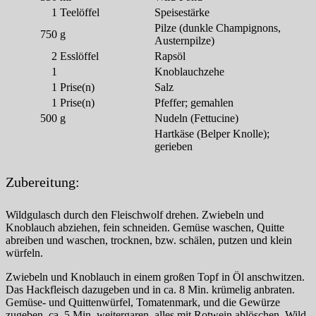
1
Teelöffel
Speisestärke
Pilze (dunkle Champignons,
750
g
Austernpilze)
2
Esslöffel
Rapsöl
1
Knoblauchzehe
1
Prise(n)
Salz
1
Prise(n)
Pfeffer; gemahlen
500
g
Nudeln (Fettucine)
Hartkäse (Belper Knolle);
gerieben
Zubereitung:
Wildgulasch durch den Fleischwolf drehen. Zwiebeln und
Knoblauch abziehen, fein schneiden. Gemüse waschen, Quitte
abreiben und waschen, trocknen, bzw. schälen, putzen und klein
würfeln.
Zwiebeln und Knoblauch in einem großen Topf in Öl anschwitzen.
Das Hackfleisch dazugeben und in ca. 8 Min. krümelig anbraten.
Gemüse- und Quittenwürfel, Tomatenmark, und die Gewürze
zugeben, ca. 5 Min. weitergaren, alles mit Rotwein ablöschen. Wild-