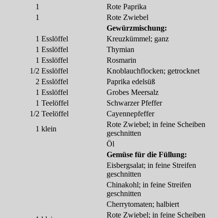
1
Rote Paprika
1
Rote Zwiebel
Gewürzmischung:
1
Esslöffel
Kreuzkümmel; ganz
1
Esslöffel
Thymian
1
Esslöffel
Rosmarin
1/2
Esslöffel
Knoblauchflocken; getrocknet
2
Esslöffel
Paprika edelsüß
1
Esslöffel
Grobes Meersalz
1
Teelöffel
Schwarzer Pfeffer
1/2
Teelöffel
Cayennepfeffer
Rote Zwiebel; in feine Scheiben
1
klein
geschnitten
Öl
Gemüse für die Füllung:
Eisbergsalat; in feine Streifen
geschnitten
Chinakohl; in feine Streifen
geschnitten
Cherrytomaten; halbiert
Rote Zwiebel; in feine Scheiben