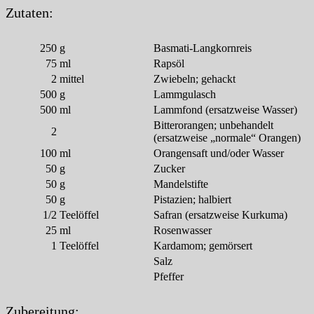
Zutaten:
250
g
Basmati-Langkornreis
75
ml
Rapsöl
2
mittel
Zwiebeln; gehackt
500
g
Lammgulasch
500
ml
Lammfond (ersatzweise Wasser)
Bitterorangen; unbehandelt
2
(ersatzweise „normale“ Orangen)
100
ml
Orangensaft und/oder Wasser
50
g
Zucker
50
g
Mandelstifte
50
g
Pistazien; halbiert
1/2
Teelöffel
Safran (ersatzweise Kurkuma)
25
ml
Rosenwasser
1
Teelöffel
Kardamom; gemörsert
Salz
Pfeffer
Zubereitung: