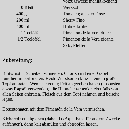
vorzugsweise mehligkochend
10
Blatt
Weißkohl
400
g
Tomaten; aus der Dose
200
ml
Sherry Fino
400
ml
Hühnerbrühe
1
Teelöffel
Pimentón de la Vera dulce
1/2
Teelöffel
Pimentón de la Vera picante
Salz, Pfeffer
Zubereitung:
Blutwurst in Scheiben schneiden. Chorizo mit einer Gabel
rundherum perforieren. Beide Wurstsorten kurz in einem großen
Topf anbraten. Wenn sie genug Fett abgegeben haben (ansonsten
etwas Rapsöl verwenden), die Hähnchenschenkel ebenfalls von
allen Seiten anbraten. Fleisch aus dem Topf nehmen und beiseite
legen.
Dosentomaten mit dem Pimentón de la Vera vermischen.
Kichererbsen abgießen (dabei das Aqua Faba für andere Zwecke
auffangen), dann kalt abspülen und abtropfen lassen.