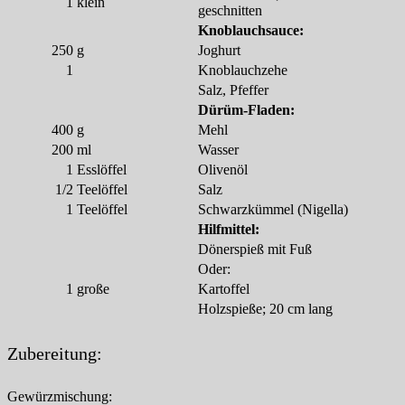
1
klein
geschnitten
Knoblauchsauce:
250
g
Joghurt
1
Knoblauchzehe
Salz, Pfeffer
Dürüm-Fladen:
400
g
Mehl
200
ml
Wasser
1
Esslöffel
Olivenöl
1/2
Teelöffel
Salz
1
Teelöffel
Schwarzkümmel (Nigella)
Hilfmittel:
Dönerspieß mit Fuß
Oder:
1
große
Kartoffel
Holzspieße; 20 cm lang
Zubereitung:
Gewürzmischung: