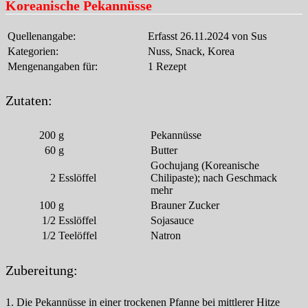
Koreanische Pekannüsse
Quellenangabe:
Erfasst 26.11.2024 von Sus
Kategorien:
Nuss, Snack, Korea
Mengenangaben für:
1 Rezept
Zutaten:
200
g
Pekannüsse
60
g
Butter
Gochujang (Koreanische
2
Esslöffel
Chilipaste); nach Geschmack
mehr
100
g
Brauner Zucker
1/2
Esslöffel
Sojasauce
1/2
Teelöffel
Natron
Zubereitung:
1. Die Pekannüsse in einer trockenen Pfanne bei mittlerer Hitze