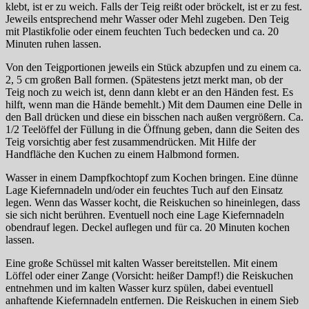
klebt, ist er zu weich. Falls der Teig reißt oder bröckelt, ist er zu fest.
Jeweils entsprechend mehr Wasser oder Mehl zugeben. Den Teig
mit Plastikfolie oder einem feuchten Tuch bedecken und ca. 20
Minuten ruhen lassen.
Von den Teigportionen jeweils ein Stück abzupfen und zu einem ca.
2, 5 cm großen Ball formen. (Spätestens jetzt merkt man, ob der
Teig noch zu weich ist, denn dann klebt er an den Händen fest. Es
hilft, wenn man die Hände bemehlt.) Mit dem Daumen eine Delle in
den Ball drücken und diese ein bisschen nach außen vergrößern. Ca.
1/2 Teelöffel der Füllung in die Öffnung geben, dann die Seiten des
Teig vorsichtig aber fest zusammendrücken. Mit Hilfe der
Handfläche den Kuchen zu einem Halbmond formen.
Wasser in einem Dampfkochtopf zum Kochen bringen. Eine dünne
Lage Kiefernnadeln und/oder ein feuchtes Tuch auf den Einsatz
legen. Wenn das Wasser kocht, die Reiskuchen so hineinlegen, dass
sie sich nicht berühren. Eventuell noch eine Lage Kiefernnadeln
obendrauf legen. Deckel auflegen und für ca. 20 Minuten kochen
lassen.
Eine große Schüssel mit kalten Wasser bereitstellen. Mit einem
Löffel oder einer Zange (Vorsicht: heißer Dampf!) die Reiskuchen
entnehmen und im kalten Wasser kurz spülen, dabei eventuell
anhaftende Kiefernnadeln entfernen. Die Reiskuchen in einem Sieb