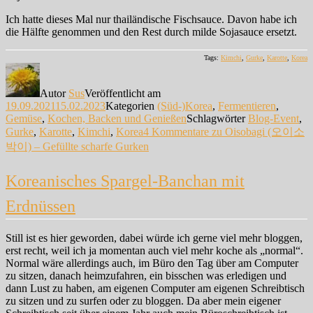
Ich hatte dieses Mal nur thailändische Fischsauce. Davon habe ich
die Hälfte genommen und den Rest durch milde Sojasauce ersetzt.
Tags:
Kimchi
,
Gurke
,
Karotte
,
Korea
Autor
Sus
Veröffentlicht am
19.09.2021
15.02.2023
Kategorien
(Süd-)Korea
,
Fermentieren
,
Gemüse
,
Kochen, Backen und Genießen
Schlagwörter
Blog-Event
,
Gurke
,
Karotte
,
Kimchi
,
Korea
4 Kommentare
zu Oisobagi (오이소
박이) – Gefüllte scharfe Gurken
Koreanisches Spargel-Banchan mit
Erdnüssen
Still ist es hier geworden, dabei würde ich gerne viel mehr bloggen,
erst recht, weil ich ja momentan auch viel mehr koche als „normal“.
Normal wäre allerdings auch, im Büro den Tag über am Computer
zu sitzen, danach heimzufahren, ein bisschen was erledigen und
dann Lust zu haben, am eigenen Computer am eigenen Schreibtisch
zu sitzen und zu surfen oder zu bloggen. Da aber mein eigener