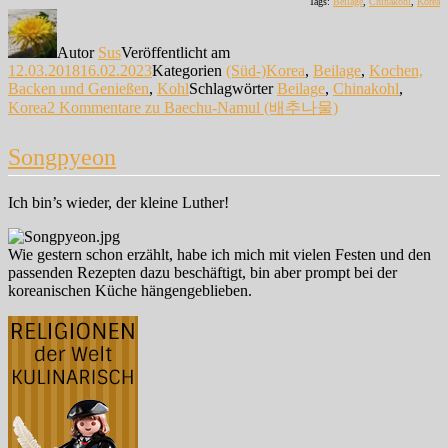
Tags:
Beilage
,
Chinakohl
,
Korea
Autor
Sus
Veröffentlicht am
12.03.2018
16.02.2023
Kategorien
(Süd-)Korea
,
Beilage
,
Kochen,
Backen und Genießen
,
Kohl
Schlagwörter
Beilage
,
Chinakohl
,
Korea
2 Kommentare
zu Baechu-Namul (배추나물)
Songpyeon
Ich bin’s wieder, der kleine Luther!
Wie gestern schon erzählt, habe ich mich mit vielen Festen und den
passenden Rezepten dazu beschäftigt, bin aber prompt bei der
koreanischen Küche hängengeblieben.