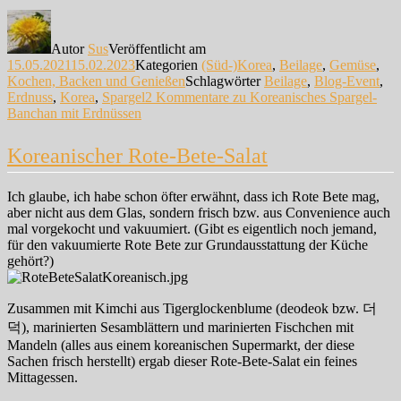
Autor
Sus
Veröffentlicht am
15.05.2021
15.02.2023
Kategorien
(Süd-)Korea
,
Beilage
,
Gemüse
,
Kochen, Backen und Genießen
Schlagwörter
Beilage
,
Blog-Event
,
Erdnuss
,
Korea
,
Spargel
2 Kommentare
zu Koreanisches Spargel-
Banchan mit Erdnüssen
Koreanischer Rote-Bete-Salat
Ich glaube, ich habe schon öfter erwähnt, dass ich Rote Bete mag,
aber nicht aus dem Glas, sondern frisch bzw. aus Convenience auch
mal vorgekocht und vakuumiert. (Gibt es eigentlich noch jemand,
für den vakuumierte Rote Bete zur Grundausstattung der Küche
gehört?)
Zusammen mit Kimchi aus Tigerglockenblume (deodeok bzw. 더
덕), marinierten Sesamblättern und marinierten Fischchen mit
Mandeln (alles aus einem koreanischen Supermarkt, der diese
Sachen frisch herstellt) ergab dieser Rote-Bete-Salat ein feines
Mittagessen.