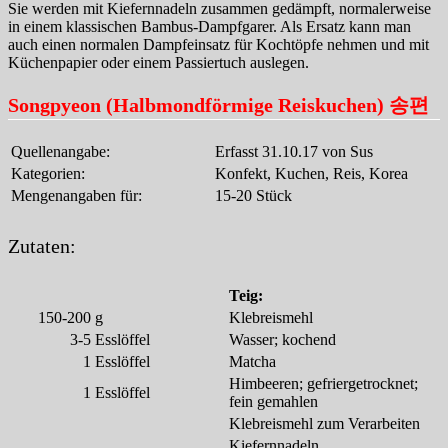
Sie werden mit Kiefernnadeln zusammen gedämpft, normalerweise
in einem klassischen Bambus-Dampfgarer. Als Ersatz kann man
auch einen normalen Dampfeinsatz für Kochtöpfe nehmen und mit
Küchenpapier oder einem Passiertuch auslegen.
Songpyeon (Halbmondförmige Reiskuchen) 송편
Quellenangabe:
Erfasst 31.10.17 von Sus
Kategorien:
Konfekt, Kuchen, Reis, Korea
Mengenangaben für:
15-20 Stück
Zutaten:
Teig:
150-200
g
Klebreismehl
3-5
Esslöffel
Wasser; kochend
1
Esslöffel
Matcha
Himbeeren; gefriergetrocknet;
1
Esslöffel
fein gemahlen
Klebreismehl zum Verarbeiten
Kiefernnadeln