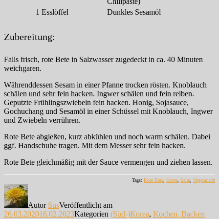
Chilipaste)
1
Esslöffel
Dunkles Sesamöl
Zubereitung:
Falls frisch, rote Bete in Salzwasser zugedeckt in ca. 40 Minuten
weichgaren.
Währenddessen Sesam in einer Pfanne trocken rösten. Knoblauch
schälen und sehr fein hacken. Ingwer schälen und fein reiben.
Geputzte Frühlingszwiebeln fein hacken. Honig, Sojasauce,
Gochuchang und Sesamöl in einer Schüssel mit Knoblauch, Ingwer
und Zwiebeln verrühren.
Rote Bete abgießen, kurz abkühlen und noch warm schälen. Dabei
ggf. Handschuhe tragen. Mit dem Messer sehr fein hacken.
Rote Bete gleichmäßig mit der Sauce vermengen und ziehen lassen.
Tags:
Rote Bete
,
Korea
,
Salat
,
Vegetarisch
Autor
Sus
Veröffentlicht am
26.03.2020
16.02.2023
Kategorien
(Süd-)Korea
,
Kochen, Backen