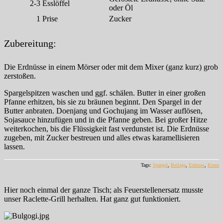
2-3
Esslöffel
oder Öl
1
Prise
Zucker
Zubereitung:
Die Erdnüsse in einem Mörser oder mit dem Mixer (ganz kurz) grob
zerstoßen.
Spargelspitzen waschen und ggf. schälen. Butter in einer großen
Pfanne erhitzen, bis sie zu bräunen beginnt. Den Spargel in der
Butter anbraten. Doenjang und Gochujang im Wasser auflösen,
Sojasauce hinzufügen und in die Pfanne geben. Bei großer Hitze
weiterkochen, bis die Flüssigkeit fast verdunstet ist. Die Erdnüsse
zugeben, mit Zucker bestreuen und alles etwas karamellisieren
lassen.
Tags:
Spargel
,
Beilage
,
Erdnuss
,
Korea
Hier noch einmal der ganze Tisch; als Feuerstellenersatz musste
unser Raclette-Grill herhalten. Hat ganz gut funktioniert.