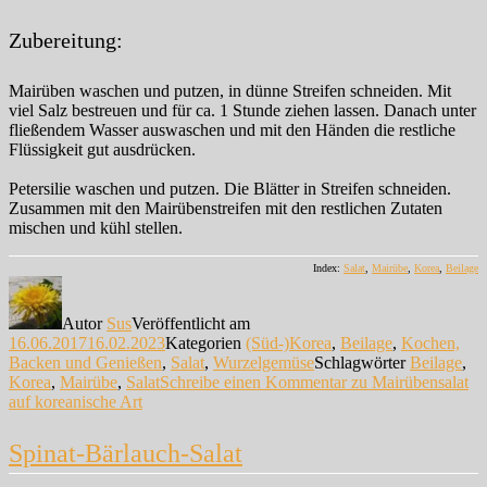
Zubereitung:
Mairüben waschen und putzen, in dünne Streifen schneiden. Mit
viel Salz bestreuen und für ca. 1 Stunde ziehen lassen. Danach unter
fließendem Wasser auswaschen und mit den Händen die restliche
Flüssigkeit gut ausdrücken.
Petersilie waschen und putzen. Die Blätter in Streifen schneiden.
Zusammen mit den Mairübenstreifen mit den restlichen Zutaten
mischen und kühl stellen.
Index:
Salat
,
Mairübe
,
Korea
,
Beilage
Autor
Sus
Veröffentlicht am
16.06.2017
16.02.2023
Kategorien
(Süd-)Korea
,
Beilage
,
Kochen,
Backen und Genießen
,
Salat
,
Wurzelgemüse
Schlagwörter
Beilage
,
Korea
,
Mairübe
,
Salat
Schreibe einen Kommentar
zu Mairübensalat
auf koreanische Art
Spinat-Bärlauch-Salat