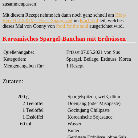
zusammenpassen!
Mit diesem Rezept nehme ich dann noch ganz schnell am
Blog-
Event CLXXIV – Es ist Spargelzeit
im
Kochtopf
teil, welches
dieses Mal von Conny von
food for the soul
ausgerichtet wird.
Koreanisches Spargel-Banchan mit Erdnüssen
Quellenangabe:
Erfasst 07.05.2021 von Sus
Kategorien:
Spargel, Beilage, Erdnuss, Korea
Mengenangaben für:
1 Rezept
Zutaten:
200
g
Spargelspitzen, weiß, dünn
2
Teelöffel
Doenjang (oder Misopaste)
1
Teelöffel
Gochujang Chilipaste
1
Esslöffel
Koreanische Sojasauce
60
ml
Wasser
Butter
Geröstete Erdnüsse, ohne Salz