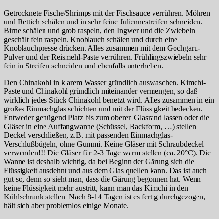
Getrocknete Fische/Shrimps mit der Fischsauce verrühren. Möhren
und Rettich schälen und in sehr feine Juliennestreifen schneiden.
Birne schälen und grob raspeln, den Ingwer und die Zwiebeln
geschält fein raspeln. Knoblauch schälen und durch eine
Knoblauchpresse drücken. Alles zusammen mit dem Gochgaru-
Pulver und der Reismehl-Paste verrühren. Frühlingszwiebeln sehr
fein in Streifen schneiden und ebenfalls unterheben.
Den Chinakohl in klarem Wasser gründlich auswaschen. Kimchi-
Paste und Chinakohl gründlich miteinander vermengen, so daß
wirklich jedes Stück Chinakohl benetzt wird. Alles zusammen in ein
großes Einmachglas schichten und mit der Flüssigkeit bedecken.
Entweder genügend Platz bis zum oberen Glasrand lassen oder die
Gläser in eine Auffangwanne (Schüssel, Backform, …) stellen.
Deckel verschließen, z.B. mit passenden Einmachglas-
Verschlußbügeln, ohne Gummi. Keine Gläser mit Schraubdeckel
verwenden!!! Die Gläser für 2-3 Tage warm stellen (ca. 20°C). Die
Wanne ist deshalb wichtig, da bei Beginn der Gärung sich die
Flüssigkeit ausdehnt und aus dem Glas quellen kann. Das ist auch
gut so, denn so sieht man, dass die Gärung begonnen hat. Wenn
keine Flüssigkeit mehr austritt, kann man das Kimchi in den
Kühlschrank stellen. Nach 8-14 Tagen ist es fertig durchgezogen,
hält sich aber problemlos einige Monate.