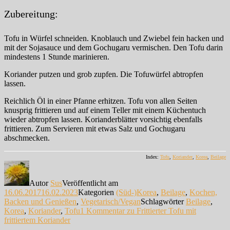
Zubereitung:
Tofu in Würfel schneiden. Knoblauch und Zwiebel fein hacken und
mit der Sojasauce und dem Gochugaru vermischen. Den Tofu darin
mindestens 1 Stunde marinieren.
Koriander putzen und grob zupfen. Die Tofuwürfel abtropfen
lassen.
Reichlich Öl in einer Pfanne erhitzen. Tofu von allen Seiten
knusprig frittieren und auf einem Teller mit einem Küchentuch
wieder abtropfen lassen. Korianderblätter vorsichtig ebenfalls
frittieren. Zum Servieren mit etwas Salz und Gochugaru
abschmecken.
Index:
Tofu
,
Koriander
,
Korea
,
Beilage
Autor
Sus
Veröffentlicht am
16.06.2017
16.02.2023
Kategorien
(Süd-)Korea
,
Beilage
,
Kochen,
Backen und Genießen
,
Vegetarisch/Vegan
Schlagwörter
Beilage
,
Korea
,
Koriander
,
Tofu
1 Kommentar
zu Frittierter Tofu mit
frittiertem Koriander