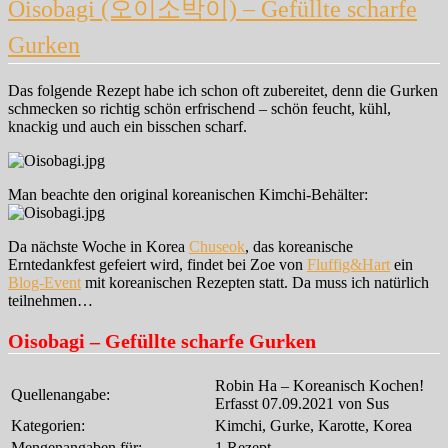
Oisobagi (오이소박이) – Gefüllte scharfe
Gurken
Das folgende Rezept habe ich schon oft zubereitet, denn die Gurken
schmecken so richtig schön erfrischend – schön feucht, kühl,
knackig und auch ein bisschen scharf.
Man beachte den original koreanischen Kimchi-Behälter:
Da nächste Woche in Korea
Chuseok
, das koreanische
Erntedankfest gefeiert wird, findet bei Zoe von
Fluffig&Hart
ein
Blog-Event
mit koreanischen Rezepten statt. Da muss ich natürlich
teilnehmen…
Oisobagi – Gefüllte scharfe Gurken
Robin Ha – Koreanisch Kochen!
Quellenangabe:
Erfasst 07.09.2021 von Sus
Kategorien:
Kimchi, Gurke, Karotte, Korea
Mengenangaben für:
1 Rezept