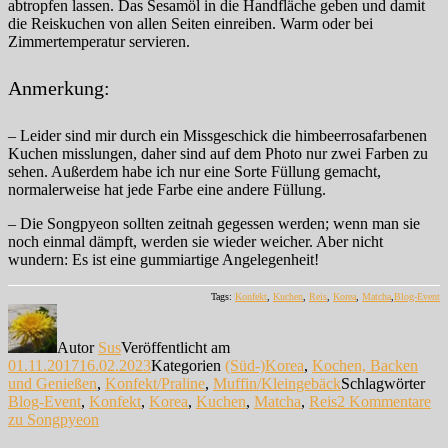
abtropfen lassen. Das Sesamöl in die Handfläche geben und damit
die Reiskuchen von allen Seiten einreiben. Warm oder bei
Zimmertemperatur servieren.
Anmerkung:
– Leider sind mir durch ein Missgeschick die himbeerrosafarbenen
Kuchen misslungen, daher sind auf dem Photo nur zwei Farben zu
sehen. Außerdem habe ich nur eine Sorte Füllung gemacht,
normalerweise hat jede Farbe eine andere Füllung.
– Die Songpyeon sollten zeitnah gegessen werden; wenn man sie
noch einmal dämpft, werden sie wieder weicher. Aber nicht
wundern: Es ist eine gummiartige Angelegenheit!
Tags:
Konfekt
,
Kuchen
,
Reis
,
Korea
,
Matcha
,
Blog-Event
Autor
Sus
Veröffentlicht am
01.11.2017
16.02.2023
Kategorien
(Süd-)Korea
,
Kochen, Backen
und Genießen
,
Konfekt/Praline
,
Muffin/Kleingebäck
Schlagwörter
Blog-Event
,
Konfekt
,
Korea
,
Kuchen
,
Matcha
,
Reis
2 Kommentare
zu Songpyeon