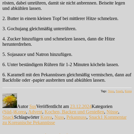
rösten, dabei umrühren, damit sie nicht anbrennen. Beiseite legen
und abkühlen lassen.
2. Butter in einem kleinen Topf bei mittlerer Hitze schmelzen.
3. Gochujang gleichmäßig unterrühren.
4. Zucker hinzufügen und schmelzen lassen, dann die Hitze
herunterdrehen.
5. Sojasauce und Natron hinzufügen.
6. Unter beständigem Rühren für 1-2 Minuten köcheln lassen.
6. Karamell mit den Pekannüssen gleichmäßig vermischen, dann auf
Backfolie oder -papier ausbreiten und abkühlen lassen.
Tags:
Nuss
,
Snack
,
Korea
Autor
Sus
Veröffentlicht am
23.12.2024
Kategorien
(Süd-)Korea
,
Advent
,
Kochen, Backen und Genießen
,
Nüsse
,
Snack
Schlagwörter
Korea
,
Nuss
,
Pekannuss
,
Snack
1 Kommentar
zu Koreanische Pekannüsse