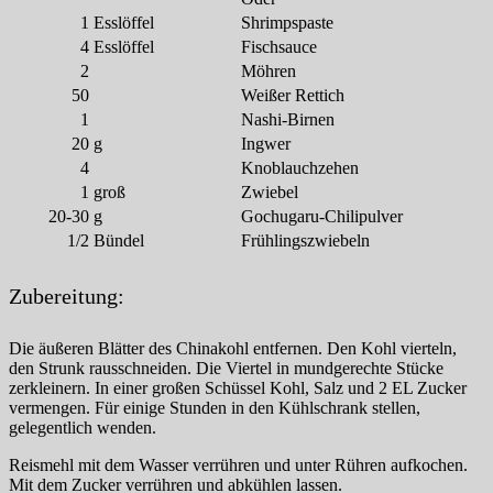
1
Esslöffel
Shrimpspaste
4
Esslöffel
Fischsauce
2
Möhren
50
Weißer Rettich
1
Nashi-Birnen
20
g
Ingwer
4
Knoblauchzehen
1
groß
Zwiebel
20-30
g
Gochugaru-Chilipulver
1/2
Bündel
Frühlingszwiebeln
Zubereitung:
Die äußeren Blätter des Chinakohl entfernen. Den Kohl vierteln,
den Strunk rausschneiden. Die Viertel in mundgerechte Stücke
zerkleinern. In einer großen Schüssel Kohl, Salz und 2 EL Zucker
vermengen. Für einige Stunden in den Kühlschrank stellen,
gelegentlich wenden.
Reismehl mit dem Wasser verrühren und unter Rühren aufkochen.
Mit dem Zucker verrühren und abkühlen lassen.