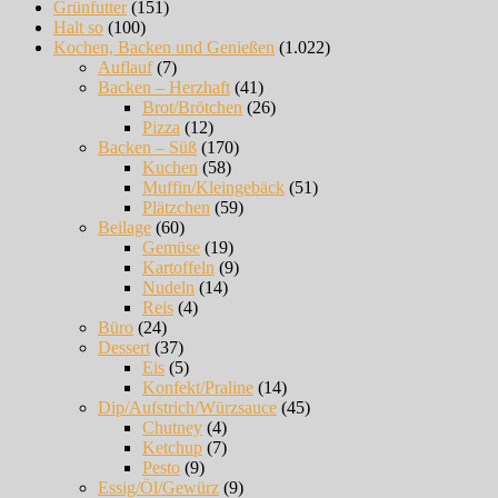
Grünfutter
(151)
Halt so
(100)
Kochen, Backen und Genießen
(1.022)
Auflauf
(7)
Backen – Herzhaft
(41)
Brot/Brötchen
(26)
Pizza
(12)
Backen – Süß
(170)
Kuchen
(58)
Muffin/Kleingebäck
(51)
Plätzchen
(59)
Beilage
(60)
Gemüse
(19)
Kartoffeln
(9)
Nudeln
(14)
Reis
(4)
Büro
(24)
Dessert
(37)
Eis
(5)
Konfekt/Praline
(14)
Dip/Aufstrich/Würzsauce
(45)
Chutney
(4)
Ketchup
(7)
Pesto
(9)
Essig/Öl/Gewürz
(9)