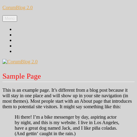
Zum
CorumBlog 2.0
Inhalt
springen
Menü
Facebook
Instagram
Pinterest
Google+
Twitter
Sample Page
This is an example page. It’s different from a blog post because it
will stay in one place and will show up in your site navigation (in
most themes). Most people start with an About page that introduces
them to potential site visitors. It might say something like this:
Hi there! I’m a bike messenger by day, aspiring actor
by night, and this is my website. I live in Los Angeles,
have a great dog named Jack, and I like piña coladas.
(And gettin‘ caught in the rain.)