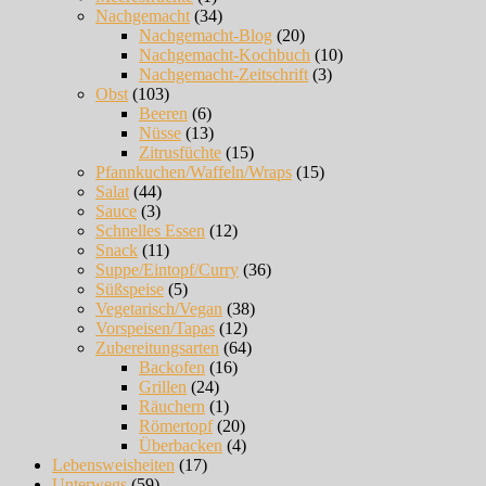
Nachgemacht
(34)
Nachgemacht-Blog
(20)
Nachgemacht-Kochbuch
(10)
Nachgemacht-Zeitschrift
(3)
Obst
(103)
Beeren
(6)
Nüsse
(13)
Zitrusfüchte
(15)
Pfannkuchen/Waffeln/Wraps
(15)
Salat
(44)
Sauce
(3)
Schnelles Essen
(12)
Snack
(11)
Suppe/Eintopf/Curry
(36)
Süßspeise
(5)
Vegetarisch/Vegan
(38)
Vorspeisen/Tapas
(12)
Zubereitungsarten
(64)
Backofen
(16)
Grillen
(24)
Räuchern
(1)
Römertopf
(20)
Überbacken
(4)
Lebensweisheiten
(17)
Unterwegs
(59)