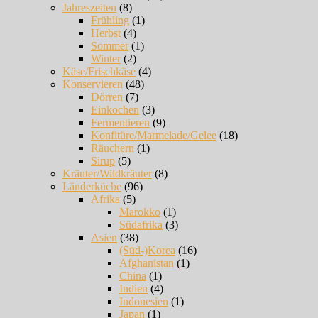
Jahreszeiten
(8)
Frühling
(1)
Herbst
(4)
Sommer
(1)
Winter
(2)
Käse/Frischkäse
(4)
Konservieren
(48)
Dörren
(7)
Einkochen
(3)
Fermentieren
(9)
Konfitüre/Marmelade/Gelee
(18)
Räuchern
(1)
Sirup
(5)
Kräuter/Wildkräuter
(8)
Länderküche
(96)
Afrika
(5)
Marokko
(1)
Südafrika
(3)
Asien
(38)
(Süd-)Korea
(16)
Afghanistan
(1)
China
(1)
Indien
(4)
Indonesien
(1)
Japan
(1)