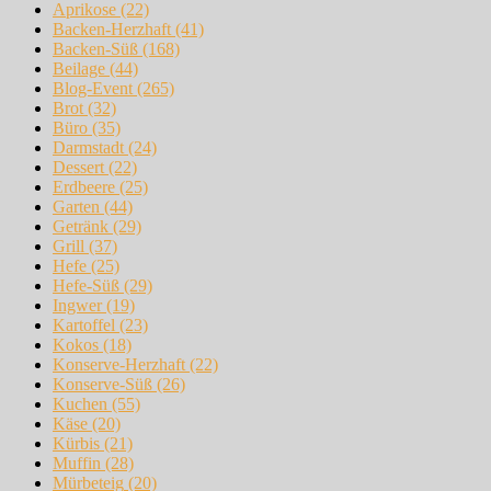
Aprikose
(22)
Backen-Herzhaft
(41)
Backen-Süß
(168)
Beilage
(44)
Blog-Event
(265)
Brot
(32)
Büro
(35)
Darmstadt
(24)
Dessert
(22)
Erdbeere
(25)
Garten
(44)
Getränk
(29)
Grill
(37)
Hefe
(25)
Hefe-Süß
(29)
Ingwer
(19)
Kartoffel
(23)
Kokos
(18)
Konserve-Herzhaft
(22)
Konserve-Süß
(26)
Kuchen
(55)
Käse
(20)
Kürbis
(21)
Muffin
(28)
Mürbeteig
(20)