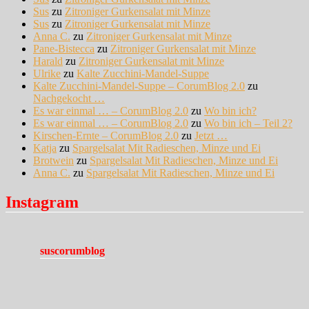
Sus
zu
Zitroniger Gurkensalat mit Minze
Sus
zu
Zitroniger Gurkensalat mit Minze
Anna C.
zu
Zitroniger Gurkensalat mit Minze
Pane-Bistecca
zu
Zitroniger Gurkensalat mit Minze
Harald
zu
Zitroniger Gurkensalat mit Minze
Ulrike
zu
Kalte Zucchini-Mandel-Suppe
Kalte Zucchini-Mandel-Suppe – CorumBlog 2.0
zu
Nachgekocht …
Es war einmal … – CorumBlog 2.0
zu
Wo bin ich?
Es war einmal … – CorumBlog 2.0
zu
Wo bin ich – Teil 2?
Kirschen-Ernte – CorumBlog 2.0
zu
Jetzt …
Katja
zu
Spargelsalat Mit Radieschen, Minze und Ei
Brotwein
zu
Spargelsalat Mit Radieschen, Minze und Ei
Anna C.
zu
Spargelsalat Mit Radieschen, Minze und Ei
Instagram
suscorumblog