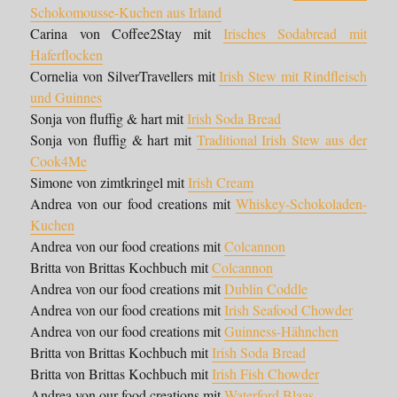
Schokomousse-Kuchen aus Irland
Carina von Coffee2Stay mit
Irisches Sodabread mit
Haferflocken
Cornelia von SilverTravellers mit
Irish Stew mit Rindfleisch
und Guinnes
Sonja von fluffig & hart mit
Irish Soda Bread
Sonja von fluffig & hart mit
Traditional Irish Stew aus der
Cook4Me
Simone von zimtkringel mit
Irish Cream
Andrea von our food creations mit
Whiskey-Schokoladen-
Kuchen
Andrea von our food creations mit
Colcannon
Britta von Brittas Kochbuch mit
Colcannon
Andrea von our food creations mit
Dublin Coddle
Andrea von our food creations mit
Irish Seafood Chowder
Andrea von our food creations mit
Guinness-Hähnchen
Britta von Brittas Kochbuch mit
Irish Soda Bread
Britta von Brittas Kochbuch mit
Irish Fish Chowder
Andrea von our food creations mit
Waterford Blaas