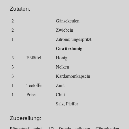
Zutaten:
2
Gänsekeulen
2
Zwiebeln
1
Zitrone; ungespritzt
Gewürzhonig
3
Eßlöffel
Honig
3
Nelken
3
Kardamomkapseln
1
Teelöffel
Zimt
1
Prise
Chili
Salz, Pfeffer
Zubereitung:
Römertopf mind. 1/2 Stunde wässern. Gänsekeulen