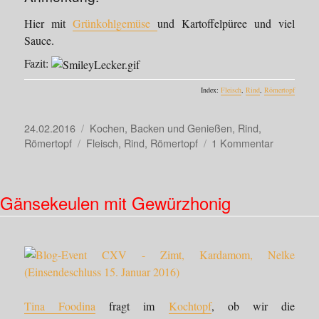
Hier mit
Grünkohlgemüse
und Kartoffelpüree und viel
Sauce.
Fazit:
Index:
Fleisch
,
Rind
,
Römertopf
Veröffentlicht
Kategorien
24.02.2016
Kochen, Backen und Genießen
,
Rind
,
am
Schlagwörter
zu
Römertopf
Fleisch
,
Rind
,
Römertopf
1 Kommentar
Geschmor
Ochsenba
Gänsekeulen mit Gewürzhonig
Tina Foodina
fragt im
Kochtopf
, ob wir die