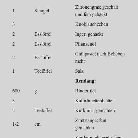
Zitronengras; geschält
1
Stengel
und fein gehackt
3
Knoblauchzehen
2
Esslöffel
Inger; gehackt
2
Esslöffel
Pflanzenöl
Chilipaste; nach Belieben
2
Esslöffel
mehr
1
Teelöffel
Salz
Rendang:
600
g
Rinderfilet
3
Kaffirlimettenblätter
2
Teelöffel
Kurkuma; gemahlen
Zimtstange; fein
1-2
cm
gemahlen
Kardamomkapseln; fein