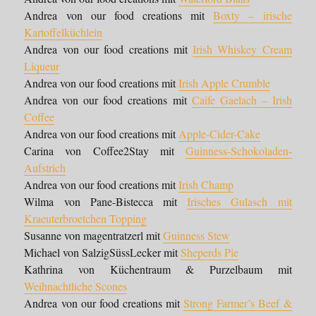
Andrea von our food creations mit
Boxty – irische
Kartoffelküchlein
Andrea von our food creations mit
Irish Whiskey Cream
Liqueur
Andrea von our food creations mit
Irish Apple Crumble
Andrea von our food creations mit
Caife Gaelach – Irish
Coffee
Andrea von our food creations mit
Apple-Cider-Cake
Carina von Coffee2Stay mit
Guinness-Schokoladen-
Aufstrich
Andrea von our food creations mit
Irish Champ
Wilma von Pane-Bistecca mit
Irisches Gulasch mit
Kraeuterbroetchen Topping
Susanne von magentratzerl mit
Guinness Stew
Michael von SalzigSüssLecker mit
Sheperds Pie
Kathrina von Küchentraum & Purzelbaum mit
Weihnachtliche Scones
Andrea von our food creations mit
Strong Farmer’s Beef &