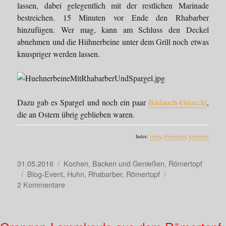
lassen, dabei gelegentlich mit der restlichen Marinade
bestreichen. 15 Minuten vor Ende den Rhabarber
hinzufügen. Wer mag, kann am Schluss den Deckel
abnehmen und die Hühnerbeine unter dem Grill noch etwas
knuspriger werden lassen.
Dazu gab es Spargel und noch ein paar
Bärlauch-Gnocchi
,
die an Ostern übrig geblieben waren.
Index:
Huhn
,
Römertopf
,
Rhabarber
Veröffentlicht
Kategorien
31.05.2016
Kochen, Backen und Genießen
,
Römertopf
am
Schlagwörter
Blog-Event
,
Huhn
,
Rhabarber
,
Römertopf
zu
2 Kommentare
Hühnerbeine
mit
Rhabarber