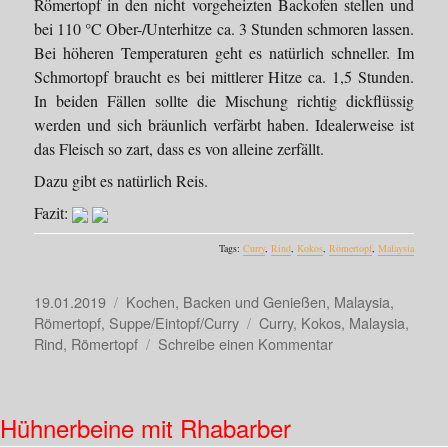
Römertopf in den nicht vorgeheizten Backofen stellen und
bei 110 °C Ober-/Unterhitze ca. 3 Stunden schmoren lassen.
Bei höheren Temperaturen geht es natürlich schneller. Im
Schmortopf braucht es bei mittlerer Hitze ca. 1,5 Stunden.
In beiden Fällen sollte die Mischung richtig dickflüssig
werden und sich bräunlich verfärbt haben. Idealerweise ist
das Fleisch so zart, dass es von alleine zerfällt.
Dazu gibt es natürlich Reis.
Fazit:
Tags:
Curry
,
Rind
,
Kokos
,
Römertopf
,
Malaysia
Veröffentlicht
Kategorien
19.01.2019
Kochen, Backen und Genießen
,
Malaysia
,
am
Schlagwörter
Römertopf
,
Suppe/Eintopf/Curry
Curry
,
Kokos
,
Malaysia
,
zu
Rind
,
Römertopf
Schreibe einen Kommentar
Rendang
Daging
–
Hühnerbeine mit Rhabarber
Malaysisches
Rindercurry