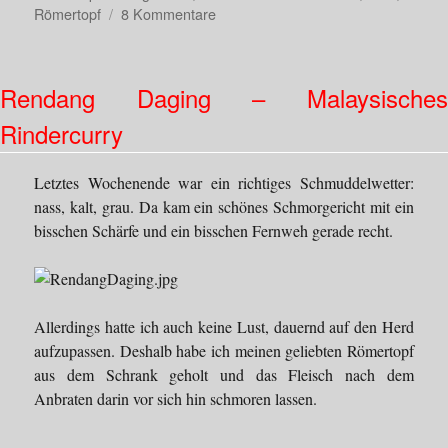
zu
Römertopf
8 Kommentare
Irischer
Rinderbraten
mit
Rendang Daging – Malaysisches
Whiskey-
Sauce
Rindercurry
aus
dem
Römertopf
Letztes Wochenende war ein richtiges Schmuddelwetter:
nass, kalt, grau. Da kam ein schönes Schmorgericht mit ein
bisschen Schärfe und ein bisschen Fernweh gerade recht.
Allerdings hatte ich auch keine Lust, dauernd auf den Herd
aufzupassen. Deshalb habe ich meinen geliebten Römertopf
aus dem Schrank geholt und das Fleisch nach dem
Anbraten darin vor sich hin schmoren lassen.