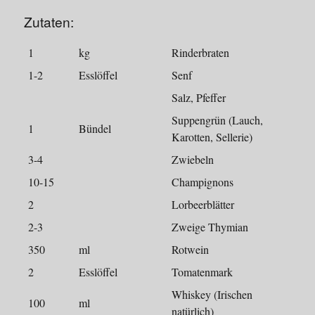
Zutaten:
1
kg
Rinderbraten
1-2
Esslöffel
Senf
Salz, Pfeffer
Suppengrün (Lauch,
1
Bündel
Karotten, Sellerie)
3-4
Zwiebeln
10-15
Champignons
2
Lorbeerblätter
2-3
Zweige Thymian
350
ml
Rotwein
2
Esslöffel
Tomatenmark
Whiskey (Irischen
100
ml
natürlich)