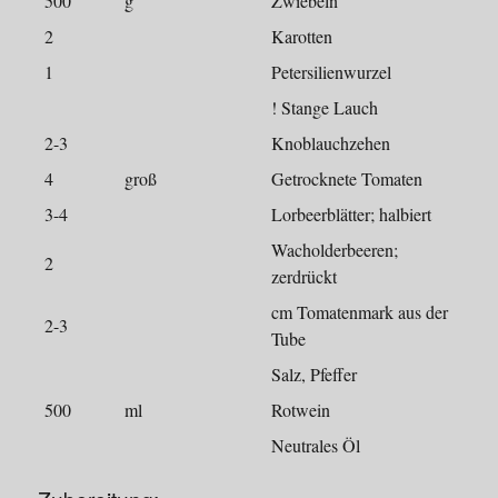
500
g
Zwiebeln
2
Karotten
1
Petersilienwurzel
! Stange Lauch
2-3
Knoblauchzehen
4
groß
Getrocknete Tomaten
3-4
Lorbeerblätter; halbiert
Wacholderbeeren;
2
zerdrückt
cm Tomatenmark aus der
2-3
Tube
Salz, Pfeffer
500
ml
Rotwein
Neutrales Öl