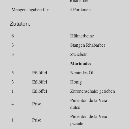
Rhabarber
Mengenangaben für:
4 Portionen
Zutaten:
6
Hühnerbeine
3
Stangen Rhabarber
3
Zwiebeln
Marinade:
5
Eßlöffel
Neutrales Öl
3
Eßlöffel
Honig
1
Eßlöffel
Zitronenschale; gerieben
Pimentón de la Vera
4
Prise
dulce
Pimentón de la Vera
1
Prise
picante