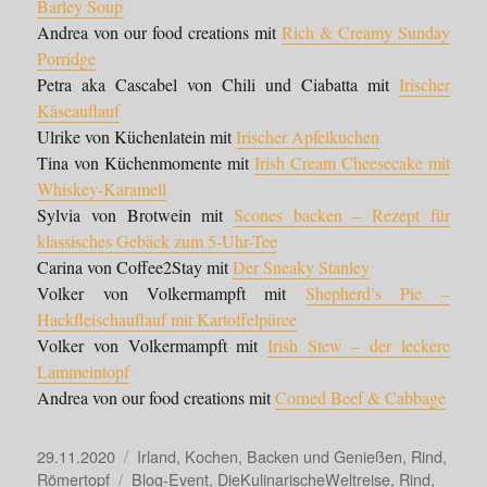
Barley Soup
Andrea von our food creations mit
Rich & Creamy Sunday
Porridge
Petra aka Cascabel von Chili und Ciabatta mit
Irischer
Käseauflauf
Ulrike von Küchenlatein mit
Irischer Apfelkuchen
Tina von Küchenmomente mit
Irish Cream Cheesecake mit
Whiskey-Karamell
Sylvia von Brotwein mit
Scones backen – Rezept für
klassisches Gebäck zum 5-Uhr-Tee
Carina von Coffee2Stay mit
Der Sneaky Stanley
Volker von Volkermampft mit
Shepherd’s Pie –
Hackfleischauflauf mit Kartoffelpüree
Volker von Volkermampft mit
Irish Stew – der leckere
Lammeintopf
Andrea von our food creations mit
Corned Beef & Cabbage
Veröffentlicht
Kategorien
29.11.2020
Irland
,
Kochen, Backen und Genießen
,
Rind
,
am
Schlagwörter
Römertopf
Blog-Event
,
DieKulinarischeWeltreise
,
Rind
,