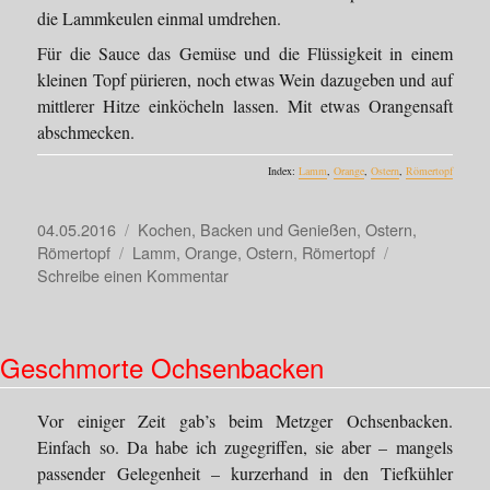
die Lammkeulen einmal umdrehen.
Für die Sauce das Gemüse und die Flüssigkeit in einem
kleinen Topf pürieren, noch etwas Wein dazugeben und auf
mittlerer Hitze einköcheln lassen. Mit etwas Orangensaft
abschmecken.
Index:
Lamm
,
Orange
,
Ostern
,
Römertopf
Veröffentlicht
Kategorien
04.05.2016
Kochen, Backen und Genießen
,
Ostern
,
am
Schlagwörter
Römertopf
Lamm
,
Orange
,
Ostern
,
Römertopf
zu
Schreibe einen Kommentar
Orangen-
Lammkeule
aus
Geschmorte Ochsenbacken
dem
Römertopf
Vor einiger Zeit gab’s beim Metzger Ochsenbacken.
Einfach so. Da habe ich zugegriffen, sie aber – mangels
passender Gelegenheit – kurzerhand in den Tiefkühler