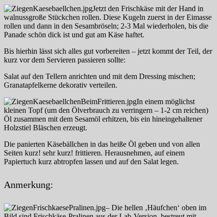
Jetzt den Frischkäse mit der Hand in
walnussgroße Stückchen rollen. Diese Kugeln zuerst in der Eimasse
rollen und dann in den Sesambröseln; 2-3 Mal wiederholen, bis die
Panade schön dick ist und gut am Käse haftet.
Bis hierhin lässt sich alles gut vorbereiten – jetzt kommt der Teil, der
kurz vor dem Servieren passieren sollte:
Salat auf den Tellern anrichten und mit dem Dressing mischen;
Granatapfelkerne dekorativ verteilen.
In einem möglichst
kleinen Topf (um den Ölverbrauch zu verringern – 1-2 cm reichen)
Öl zusammen mit dem Sesamöl erhitzen, bis ein hineingehaltener
Holzstiel Bläschen erzeugt.
Die panierten Käsebällchen in das heiße Öl geben und von allen
Seiten kurz! sehr kurz! frittieren. Herausnehmen, auf einem
Papiertuch kurz abtropfen lassen und auf den Salat legen.
Anmerkung:
– Die hellen ‚Häufchen‘ oben im
Bild sind Frischkäse-Pralinen aus der Lab-Version, bestreut mit