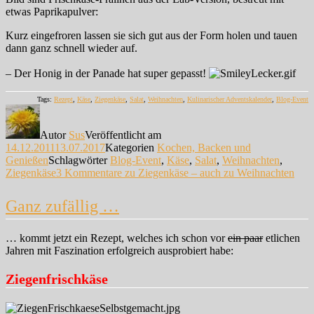
etwas Paprikapulver:
Kurz eingefroren lassen sie sich gut aus der Form holen und tauen
dann ganz schnell wieder auf.
– Der Honig in der Panade hat super gepasst!
Tags:
Rezept
,
Käse
,
Ziegenkäse
,
Salat
,
Weihnachten
,
Kulinarischer Adventskalender
,
Blog-Event
Autor
Sus
Veröffentlicht am
14.12.2011
13.07.2017
Kategorien
Kochen, Backen und
Genießen
Schlagwörter
Blog-Event
,
Käse
,
Salat
,
Weihnachten
,
Ziegenkäse
3 Kommentare
zu Ziegenkäse – auch zu Weihnachten
Ganz zufällig …
… kommt jetzt ein Rezept, welches ich schon vor
ein paar
etlichen
Jahren mit Faszination erfolgreich ausprobiert habe:
Ziegenfrischkäse