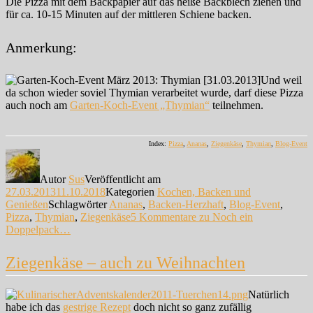
Die Pizza mit dem Backpapier auf das heiße Backblech ziehen und
für ca. 10-15 Minuten auf der mittleren Schiene backen.
Anmerkung:
Und weil
da schon wieder soviel Thymian verarbeitet wurde, darf diese Pizza
auch noch am
Garten-Koch-Event „Thymian“
teilnehmen.
Index:
Pizza
,
Ananas
,
Ziegenkäse
,
Thymian
,
Blog-Event
Autor
Sus
Veröffentlicht am
27.03.2013
11.10.2018
Kategorien
Kochen, Backen und
Genießen
Schlagwörter
Ananas
,
Backen-Herzhaft
,
Blog-Event
,
Pizza
,
Thymian
,
Ziegenkäse
5 Kommentare
zu Noch ein
Doppelpack…
Ziegenkäse – auch zu Weihnachten
Natürlich
habe ich das
gestrige Rezept
doch nicht so ganz zufällig