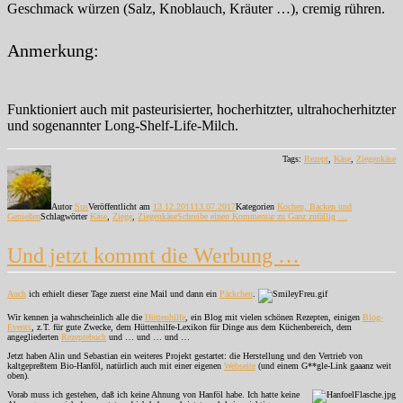
Geschmack würzen (Salz, Knoblauch, Kräuter …), cremig rühren.
Anmerkung:
Funktioniert auch mit pasteurisierter, hocherhitzter, ultrahocherhitzter
und sogenannter Long-Shelf-Life-Milch.
Tags:
Rezept
,
Käse
,
Ziegenkäse
Autor
Sus
Veröffentlicht am
13.12.2011
13.07.2017
Kategorien
Kochen, Backen und
Genießen
Schlagwörter
Käse
,
Ziege
,
Ziegenkäse
Schreibe einen Kommentar
zu Ganz zufällig …
Und jetzt kommt die Werbung …
Auch
ich erhielt dieser Tage zuerst eine Mail und dann ein
Päckchen
.
Wir kennen ja wahrscheinlich alle die
Hüttenhilfe
, ein Blog mit vielen schönen Rezepten, einigen
Blog-
Events
, z.T. für gute Zwecke, dem Hüttenhilfe-Lexikon für Dinge aus dem Küchenbereich, dem
angegliederten
Rezeptebuch
und … und … und …
Jetzt haben Alin und Sebastian ein weiteres Projekt gestartet: die Herstellung und den Vertrieb von
kaltgepreßtem Bio-Hanföl, natürlich auch mit einer eigenen
Webseite
(und einem G**gle-Link gaaanz weit
oben).
Vorab muss ich gestehen, daß ich keine Ahnung von Hanföl habe. Ich hatte keine