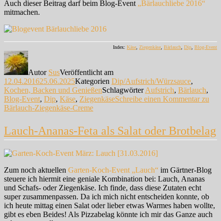
Auch dieser Beitrag darf beim Blog-Event
„Bärlauchliebe 2016“
mitmachen.
Index:
Käse
,
Ziegenkäse
,
Bärlauch
,
Dip
,
Blog-Event
Autor
Sus
Veröffentlicht am
12.04.2016
25.06.2025
Kategorien
Dip/Aufstrich/Würzsauce
,
Kochen, Backen und Genießen
Schlagwörter
Aufstrich
,
Bärlauch
,
Blog-Event
,
Dip
,
Käse
,
Ziegenkäse
Schreibe einen Kommentar
zu
Bärlauch-Ziegenkäse-Creme
Lauch-Ananas-Feta als Salat oder Brotbelag
Zum noch aktuellen
Garten-Koch-Event „Lauch“
im Gärtner-Blog
steuere ich hiermit eine geniale Kombination bei: Lauch, Ananas
und Schafs- oder Ziegenkäse. Ich finde, dass diese Zutaten echt
super zusammenpassen. Da ich mich nicht entscheiden konnte, ob
ich heute mittag einen Salat oder lieber etwas Warmes haben wollte,
gibt es eben Beides! Als Pizzabelag könnte ich mir das Ganze auch