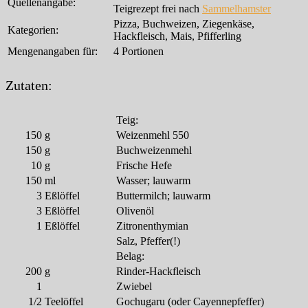
Quellenangabe:
Teigrezept frei nach
Sammelhamster
Pizza, Buchweizen, Ziegenkäse,
Kategorien:
Hackfleisch, Mais, Pfifferling
Mengenangaben für:
4 Portionen
Zutaten:
Teig:
150
g
Weizenmehl 550
150
g
Buchweizenmehl
10
g
Frische Hefe
150
ml
Wasser; lauwarm
3
Eßlöffel
Buttermilch; lauwarm
3
Eßlöffel
Olivenöl
1
Eßlöffel
Zitronenthymian
Salz, Pfeffer(!)
Belag:
200
g
Rinder-Hackfleisch
1
Zwiebel
1/2
Teelöffel
Gochugaru (oder Cayennepfeffer)