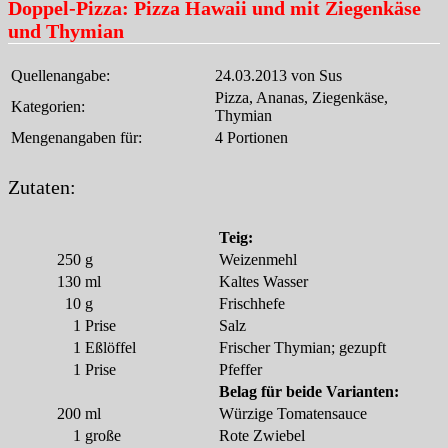
Doppel-Pizza: Pizza Hawaii und mit Ziegenkäse
und Thymian
Quellenangabe:
24.03.2013 von Sus
Pizza, Ananas, Ziegenkäse,
Kategorien:
Thymian
Mengenangaben für:
4 Portionen
Zutaten:
Teig:
250
g
Weizenmehl
130
ml
Kaltes Wasser
10
g
Frischhefe
1
Prise
Salz
1
Eßlöffel
Frischer Thymian; gezupft
1
Prise
Pfeffer
Belag für beide Varianten:
200
ml
Würzige Tomatensauce
1
große
Rote Zwiebel