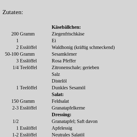
Zutaten:
Käsebällchen:
200
Gramm
Ziegenfrischkäse
1
Ei
2
Esslöffel
Waldhonig (kräftig schmeckend)
50-100
Gramm
Sesamkörner
3
Esslöffel
Rosa Pfeffer
1/4
Teelöffel
Zitronenschale; gerieben
Salz
Distelöl
1
Teelöffel
Dunkles Sesamöl
Salat:
150
Gramm
Feldsalat
2-3
Esslöffel
Granatapfelkerne
Dressing:
1/2
Granatapfel; Saft davon
1
Esslöffel
Apfelessig
1-2
Esslöffel
Neutrales Salatöl