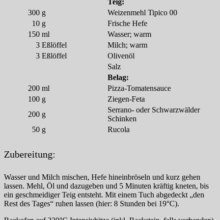
Teig:
300
g
Weizenmehl Tipico 00
10
g
Frische Hefe
150
ml
Wasser; warm
3
Eßlöffel
Milch; warm
3
Eßlöffel
Olivenöl
Salz
Belag:
200
ml
Pizza-Tomatensauce
100
g
Ziegen-Feta
Serrano- oder Schwarzwälder
200
g
Schinken
50
g
Rucola
Zubereitung:
Wasser und Milch mischen, Hefe hineinbröseln und kurz gehen
lassen. Mehl, Öl und dazugeben und 5 Minuten kräftig kneten, bis
ein geschmeidiger Teig entsteht. Mit einem Tuch abgedeckt „den
Rest des Tages“ ruhen lassen (hier: 8 Stunden bei 19°C).