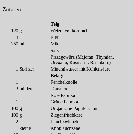
Zutaten:
Teig:
120
g
Weizenvollkornmehl
3
Eier
250
ml
Milch
Salz
Pizzagewürz (Majoran, Thymian,
Oregano, Rosmarin, Basilikum)
1
Spritzer
Mineralwasser mit Kohlensäure
Belag:
1
Fenchelknolle
3
mittlere
Tomaten
1
Rote Paprika
1
Grüne Paprika
100
g
Ungarische Paprikasalami
100
g
Ziegenfrischkäse
2
Lauchzwiebeln
1
kleine
Knoblauchzehe