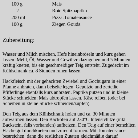
100
g
Mais
2
Rote Spitzpaprika
200
ml
Pizza-Tomatensauce
100
g
Ziegen-Gouda
Zubereitung:
Wasser und Milch mischen, Hefe hineinbröseln und kurz gehen
lassen. Mehl, Öl, Wasser und Gewürze dazugeben und 5 Minuten
kräftig kneten, bis ein geschmeidiger Teig entsteht. Zugedeckt im
Kühlschrank ca. 8 Stunden ruhen lassen.
Hackfleisch mit der gehackten Zwiebel und Gochugaru in einer
Pfanne anbraten, dann beiseite legen. Geputzte und zerteilte
Pfifferlinge ebenfalls kurz anbraten. Paprika putzen und in kleine
Stücke schneiden; Mais abtropfen lassen. Käse reiben (oder bei
Scheiben in kleine Stücke schneiden/zupfen).
Den Teig aus dem Kühlschrank holen und ca. 30 Minuten
aufwärmen lassen. Den Backofen auf 230°C Intensivhitze (inkl.
Backstein, falls vorhanden) aufheizen. Den Teig auf einer bemehlten
Fläche gut durchkneten und zurecht formen. Mit Tomatensauce
bestreichen, dann die restlichen Zutaten gleichmäßig darauf