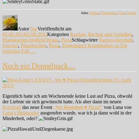
Index:
Backen
,
Pfannkuchen
,
Pizza
,
Fenchel
Autor
Sus
Veröffentlicht am
05.09.2013
02.08.2022
Kategorien
Kochen, Backen und Genießen
,
Pfannkuchen/Waffeln/Wraps
,
Pizza
Schlagwörter
Backen-Herzhaft
,
Fenchel
,
Pfannkuchen
,
Pizza
,
Ziegenkäse
2 Kommentare
zu Ein
typischer Fall …
Noch ein Doppelpack…
Eigentlich hatte ich am Wochenende keine Lust auf Pizza, obwohl
der Liebste sie sich gewünscht hatte. Als aber dann im neuen
Kochtopf
das neue Event
„Wir
Herzchen
♥ Pizza!“
von Luna von
Luna’s Philosophy
ausgerufen wurde, war ich ja dann wohl in der
Minderheit, oder?