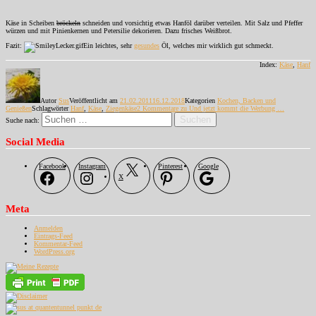
Käse in Scheiben
bröckeln
schneiden und vorsichtig etwas Hanföl darüber verteilen. Mit Salz und Pfeffer
würzen und mit Pinienkernen und Petersilie dekorieren. Dazu frisches Weißbrot.
Fazit:
Ein leichtes, sehr
gesundes
Öl, welches mir wirklich gut schmeckt.
Index:
Käse
,
Hanf
Autor
Sus
Veröffentlicht am
21.02.2011
16.12.2018
Kategorien
Kochen, Backen und
Genießen
Schlagwörter
Hanf
,
Käse
,
Ziegenkäse
2 Kommentare
zu Und jetzt kommt die Werbung …
Suchen
Suche nach:
Social Media
Facebook
Instagram
Pinterest
Google
X
Meta
Anmelden
Eintrags-Feed
Kommentar-Feed
WordPress.org