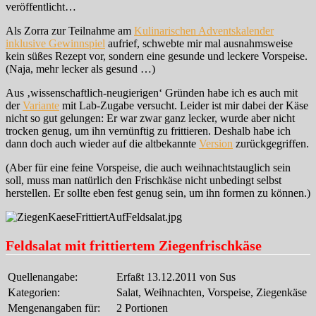
veröffentlicht…
Als Zorra zur Teilnahme am
Kulinarischen Adventskalender
inklusive Gewinnspiel
aufrief, schwebte mir mal ausnahmsweise
kein süßes Rezept vor, sondern eine gesunde und leckere Vorspeise.
(Naja, mehr lecker als gesund …)
Aus ‚wissenschaftlich-neugierigen‘ Gründen habe ich es auch mit
der
Variante
mit Lab-Zugabe versucht. Leider ist mir dabei der Käse
nicht so gut gelungen: Er war zwar ganz lecker, wurde aber nicht
trocken genug, um ihn vernünftig zu frittieren. Deshalb habe ich
dann doch auch wieder auf die altbekannte
Version
zurückgegriffen.
(Aber für eine feine Vorspeise, die auch weihnachtstauglich sein
soll, muss man natürlich den Frischkäse nicht unbedingt selbst
herstellen. Er sollte eben fest genug sein, um ihn formen zu können.)
Feldsalat mit frittiertem Ziegenfrischkäse
Quellenangabe:
Erfaßt 13.12.2011 von Sus
Kategorien:
Salat, Weihnachten, Vorspeise, Ziegenkäse
Mengenangaben für:
2 Portionen