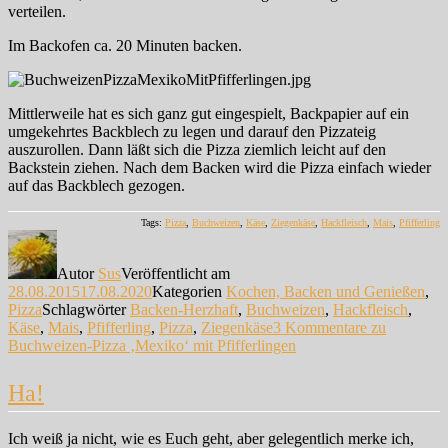
verteilen.
Im Backofen ca. 20 Minuten backen.
Mittlerweile hat es sich ganz gut eingespielt, Backpapier auf ein
umgekehrtes Backblech zu legen und darauf den Pizzateig
auszurollen. Dann läßt sich die Pizza ziemlich leicht auf den
Backstein ziehen. Nach dem Backen wird die Pizza einfach wieder
auf das Backblech gezogen.
Tags:
Pizza
,
Buchweizen
,
Käse
,
Ziegenkäse
,
Hackfleisch
,
Mais
,
Pfifferling
Autor
Sus
Veröffentlicht am
28.08.2015
17.08.2020
Kategorien
Kochen, Backen und Genießen
,
Pizza
Schlagwörter
Backen-Herzhaft
,
Buchweizen
,
Hackfleisch
,
Käse
,
Mais
,
Pfifferling
,
Pizza
,
Ziegenkäse
3 Kommentare
zu
Buchweizen-Pizza ‚Mexiko‘ mit Pfifferlingen
Ha!
Ich weiß ja nicht, wie es Euch geht, aber gelegentlich merke ich,