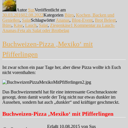
Autor
Sus
Veröffentlicht am
30.03.2016
02.08.2022
Kategorien
Büro
,
Kochen, Backen und
Genießen
,
Salat
Schlagwörter
Ananas
,
Blog-Event
,
Brot Belegt
,
Büro
,
Käse
,
Lauch
,
Salat
,
Ziegenkäse
1 Kommentar
zu Lauch-
Ananas-Feta als Salat oder Brotbelag
Buchweizen-Pizza ‚Mexiko‘ mit
Pfifferlingen
Ist zwar schon ein paar Tage her, aber diese Pizza wollte ich Euch
nicht vorenthalten:
Das Buchweizenmehl hat für eine interessante Geschmacksnote
gesorgt, denn damit wurde der Teig nicht nur etwas dunkler im
Aussehen, sondern hat auch „dunkler“ und kräftiger geschmeckt.
Buchweizen-Pizza ‚Mexiko‘ mit Pfifferlingen
Erfaßt 10.08.2015 von Sus