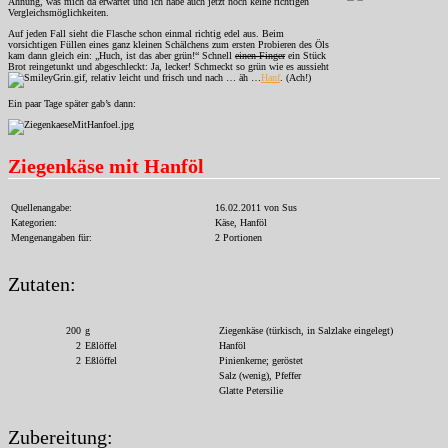
Ahnung, was mich da erwartet und ich habe auch jetzt noch keine richtigen
Vergleichsmöglichkeiten.
Auf jeden Fall sieht die Flasche schon einmal richtig edel aus. Beim
vorsichtigen Füllen eines ganz kleinen Schälchens zum ersten Probieren des Öls
kam dann gleich ein: „Huch, ist das aber grün!“ Schnell
einen Finger
ein Stück
Brot reingetunkt und abgeschleckt: Ja, lecker! Schmeckt so grün wie es aussieht
, relativ leicht und frisch und nach … äh …
Hanf
. (
Ach!
)
Ein paar Tage später gab’s dann:
Ziegenkäse mit Hanföl
Quellenangabe:
16.02.2011 von Sus
Kategorien:
Käse, Hanföl
Mengenangaben für:
2 Portionen
Zutaten:
200
g
Ziegenkäse (türkisch, in Salzlake eingelegt)
2
Eßlöffel
Hanföl
2
Eßlöffel
Pinienkerne; geröstet
Salz (wenig), Pfeffer
Glatte Petersilie
Zubereitung: