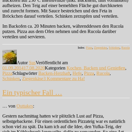
Backofen auf 230°C Intensivhitze (inkl. Backstein, falls vorhanden)
aufheizen. Den Teig auf einer bemehlten Fläche gut durchkneten
und zurecht formen. Mit Sauce bestreichen und den Feta in
Bröckchen darauf verteilen. Schinken zerzupfen und verteilen.
Im Backofen ca. 20 Minuten backen, währenddessen den Rucola
putzen. Pizza aus dem Ofen nehmen und den Rucola darüber
verteilen und servieren.
Index:
Pizza
,
Ziegenkäse
,
Schinken
,
Rucola
Autor
Sus
Veröffentlicht am
01.09.2014
17.08.2020
Kategorien
Kochen, Backen und Genießen
,
Pizza
Schlagwörter
Backen-Herzhaft
,
Hefe
,
Pizza
,
Rucola
,
Schinken
,
Ziegenkäse
3 Kommentare
zu Ha!
Ein typischer Fall …
… von
Outtakes
:
Gestern nachmittag hatten wir plötzlich Lust auf Pizza,
selbstgebackene. Für einen ordentlichen Pizzateig war es natürlich
schon viel zu spät. Da kam ich auf die Idee, den Yufka-Teig, der
sich im Kühlschrank langweilte, dafür zu verwenden. So eine Art