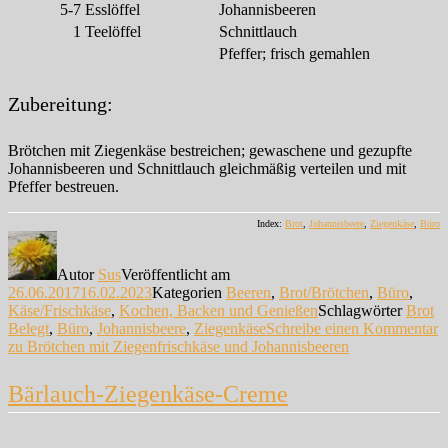
5-7
Esslöffel
Johannisbeeren
1
Teelöffel
Schnittlauch
Pfeffer; frisch gemahlen
Zubereitung:
Brötchen mit Ziegenkäse bestreichen; gewaschene und gezupfte
Johannisbeeren und Schnittlauch gleichmäßig verteilen und mit
Pfeffer bestreuen.
Index:
Brot
,
Johannisbeere
,
Ziegenkäse
,
Büro
Autor
Sus
Veröffentlicht am
26.06.2017
16.02.2023
Kategorien
Beeren
,
Brot/Brötchen
,
Büro
,
Käse/Frischkäse
,
Kochen, Backen und Genießen
Schlagwörter
Brot
Belegt
,
Büro
,
Johannisbeere
,
Ziegenkäse
Schreibe einen Kommentar
zu Brötchen mit Ziegenfrischkäse und Johannisbeeren
Bärlauch-Ziegenkäse-Creme