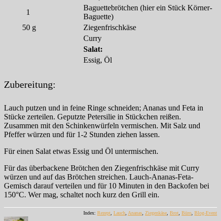
Baguettebrötchen (hier ein Stück Körner-
1
Baguette)
50
g
Ziegenfrischkäse
Curry
Salat:
Essig, Öl
Zubereitung:
Lauch putzen und in feine Ringe schneiden; Ananas und Feta in
Stücke zerteilen. Geputzte Petersilie in Stückchen reißen.
Zusammen mit den Schinkenwürfeln vermischen. Mit Salz und
Pfeffer würzen und für 1-2 Stunden ziehen lassen.
Für einen Salat etwas Essig und Öl untermischen.
Für das überbackene Brötchen den Ziegenfrischkäse mit Curry
würzen und auf das Brötchen streichen. Lauch-Ananas-Feta-
Gemisch darauf verteilen und für 10 Minuten in den Backofen bei
150°C. Wer mag, schaltet noch kurz den Grill ein.
Index:
Rezept
,
Lauch
,
Ananas
,
Ziegenkäse
,
Brot
,
Büro
,
Blog-Event