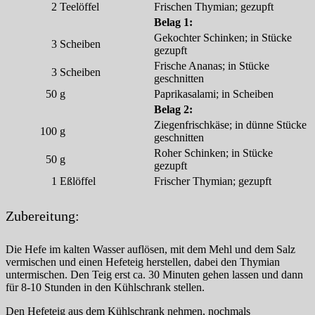
2
Teelöffel
Frischen Thymian; gezupft
Belag 1:
Gekochter Schinken; in Stücke
3
Scheiben
gezupft
Frische Ananas; in Stücke
3
Scheiben
geschnitten
50
g
Paprikasalami; in Scheiben
Belag 2:
Ziegenfrischkäse; in dünne Stücke
100
g
geschnitten
Roher Schinken; in Stücke
50
g
gezupft
1
Eßlöffel
Frischer Thymian; gezupft
Zubereitung:
Die Hefe im kalten Wasser auflösen, mit dem Mehl und dem Salz
vermischen und einen Hefeteig herstellen, dabei den Thymian
untermischen. Den Teig erst ca. 30 Minuten gehen lassen und dann
für 8-10 Stunden in den Kühlschrank stellen.
Den Hefeteig aus dem Kühlschrank nehmen, nochmals