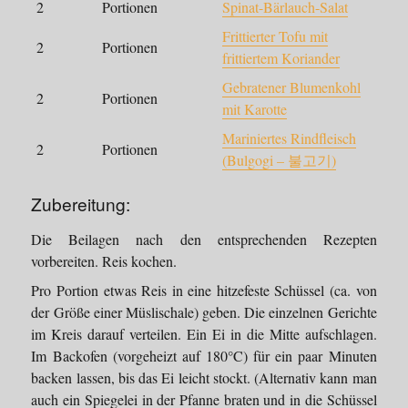
2
Portionen
Spinat-Bärlauch-Salat
Frittierter Tofu mit
2
Portionen
frittiertem Koriander
Gebratener Blumenkohl
2
Portionen
mit Karotte
Mariniertes Rindfleisch
2
Portionen
(Bulgogi – 불고기)
Zubereitung:
Die Beilagen nach den entsprechenden Rezepten
vorbereiten. Reis kochen.
Pro Portion etwas Reis in eine hitzefeste Schüssel (ca. von
der Größe einer Müslischale) geben. Die einzelnen Gerichte
im Kreis darauf verteilen. Ein Ei in die Mitte aufschlagen.
Im Backofen (vorgeheizt auf 180°C) für ein paar Minuten
backen lassen, bis das Ei leicht stockt. (Alternativ kann man
auch ein Spiegelei in der Pfanne braten und in die Schüssel