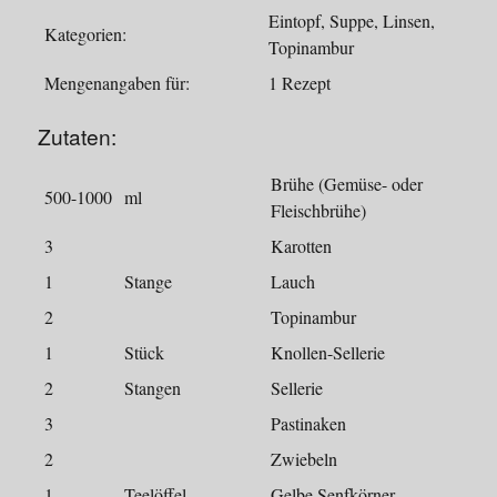
Eintopf, Suppe, Linsen,
Kategorien:
Topinambur
Mengenangaben für:
1 Rezept
Zutaten:
Brühe (Gemüse- oder
500-1000
ml
Fleischbrühe)
3
Karotten
1
Stange
Lauch
2
Topinambur
1
Stück
Knollen-Sellerie
2
Stangen
Sellerie
3
Pastinaken
2
Zwiebeln
1
Teelöffel
Gelbe Senfkörner