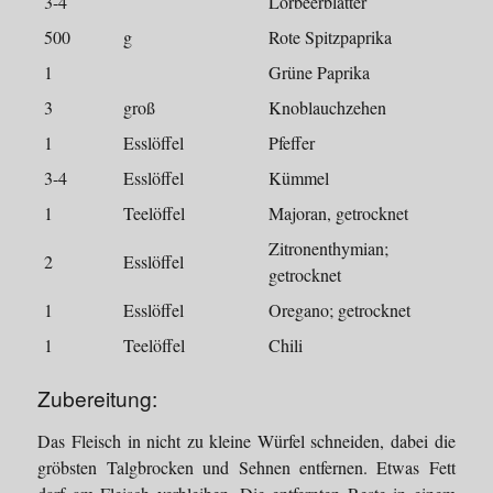
3-4
Lorbeerblätter
500
g
Rote Spitzpaprika
1
Grüne Paprika
3
groß
Knoblauchzehen
1
Esslöffel
Pfeffer
3-4
Esslöffel
Kümmel
1
Teelöffel
Majoran, getrocknet
Zitronenthymian;
2
Esslöffel
getrocknet
1
Esslöffel
Oregano; getrocknet
1
Teelöffel
Chili
Zubereitung:
Das Fleisch in nicht zu kleine Würfel schneiden, dabei die
gröbsten Talgbrocken und Sehnen entfernen. Etwas Fett