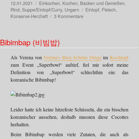
Veröffentlicht
Kategorien
12.01.2021
Einkochen
,
Kochen, Backen und Genießen
,
am
Schlagwörter
Rind
,
Suppe/Eintopf/Curry
,
Ungarn
Eintopf
,
Fleisch
,
zu
Konserve-Herzhaft
3 Kommentare
Ungarisches
Gulasch
Bibimbap (비빔밥)
Als Verena von
Verena’s Blog Schöne Dinge
im
Kochtopf
zum Event „Superbowl“ aufrief, fiel mir sofort meine
Definition von „Superbowl“ schlechthin ein: das
koreanische Bibimbap!
Leider hatte ich keine hitzefeste Schüsseln, die ein bisschen
koreanischer aussehen, deshalb mussten diese Cocottes
herhalten.
Beim Bibimbap werden viele Zutaten, die auch als