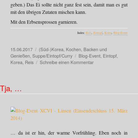
geben.) Das Ei sollte nicht ganz fest sein, damit man es gut
mit den übrigen Zutaten mischen kann.
Mit den Erbsensprossen garnieren.
Index:
Reis
,
Eintopf
,
Korea
,
Blog-Event
Veröffentlicht
Kategorien
15.06.2017
(Süd-)Korea
,
Kochen, Backen und
am
Schlagwörter
Genießen
,
Suppe/Eintopf/Curry
Blog-Event
,
Eintopf
,
zu
Korea
,
Reis
Schreibe einen Kommentar
Bibimbap
(비
빔
Tja, …
밥)
… da ist er hin, der warme Vorfrühling. Eben noch in