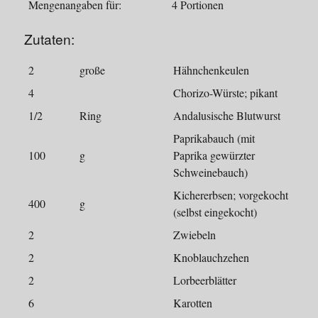
Mengenangaben für:
4 Portionen
Zutaten:
2
große
Hähnchenkeulen
4
Chorizo-Würste; pikant
1/2
Ring
Andalusische Blutwurst
Paprikabauch (mit
100
g
Paprika gewürzter
Schweinebauch)
Kichererbsen; vorgekocht
400
g
(selbst eingekocht)
2
Zwiebeln
2
Knoblauchzehen
2
Lorbeerblätter
6
Karotten