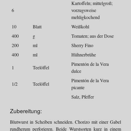
Kartoffeln; mittelgroß;
6
vorzugsweise
mehligkochend
10
Blatt
Weißkohl
400
g
Tomaten; aus der Dose
200
ml
Sherry Fino
400
ml
Hühnerbrühe
Pimentón de la Vera
1
Teelöffel
dulce
Pimentón de la Vera
1/2
Teelöffel
picante
Salz, Pfeffer
Zubereitung:
Blutwurst in Scheiben schneiden. Chorizo mit einer Gabel
rundherum perforieren. Beide Wurstsorten kurz in einem