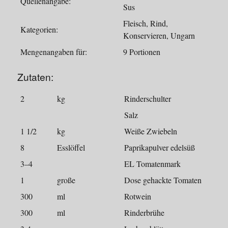
Quellenangabe:
Sus
Fleisch, Rind,
Kategorien:
Konservieren, Ungarn
Mengenangaben für:
9 Portionen
Zutaten:
2
kg
Rinderschulter
Salz
1 1/2
kg
Weiße Zwiebeln
8
Esslöffel
Paprikapulver edelsüß
3–4
EL Tomatenmark
1
große
Dose gehackte Tomaten
300
ml
Rotwein
300
ml
Rinderbrühe