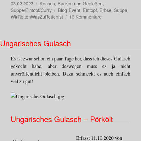
Veröffentlicht
Kategorien
03.02.2023
Kochen, Backen und Genießen
,
am
Schlagwörter
Suppe/Eintopf/Curry
Blog-Event
,
Eintopf
,
Erbse
,
Suppe
,
zu
WirRettenWasZuRettenIst
10 Kommentare
Klassischer
Erbseneintopf
Ungarisches Gulasch
Es ist zwar schon ein paar Tage her, dass ich dieses Gulasch
gekocht habe, aber deswegen muss es ja nicht
unveröffentlicht bleiben. Dazu schmeckt es auch einfach
viel zu gut!
Ungarisches Gulasch – Pörkölt
Erfasst 11.10.2020 von