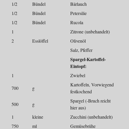
1/2
Bündel
Bärlauch
1/2
Bündel
Petersilie
1/2
Bündel
Rucola
1
Zitrone (unbehandelt)
2
Esslöffel
Olivenöl
Salz, Pfeffer
Spargel-Kartoffel-
Eintopf:
1
Zwiebel
Kartoffeln, Vorwiegend
700
g
festkochend
Spargel (-Bruch reicht
500
g
hier aus)
1
kleine
Zucchini (unbehandelt)
750
ml
Gemüsebrühe