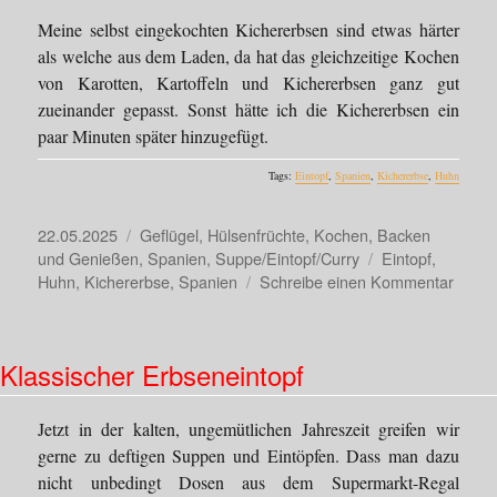
Meine selbst eingekochten Kichererbsen sind etwas härter
als welche aus dem Laden, da hat das gleichzeitige Kochen
von Karotten, Kartoffeln und Kichererbsen ganz gut
zueinander gepasst. Sonst hätte ich die Kichererbsen ein
paar Minuten später hinzugefügt.
Tags:
Eintopf
,
Spanien
,
Kichererbse
,
Huhn
Veröffentlicht
Kategorien
22.05.2025
Geflügel
,
Hülsenfrüchte
,
Kochen, Backen
am
Schlagwörter
und Genießen
,
Spanien
,
Suppe/Eintopf/Curry
Eintopf
,
zu
Huhn
,
Kichererbse
,
Spanien
Schreibe einen Kommentar
Cocid
de
Garba
Klassischer Erbseneintopf
–
Andal
Kiche
Jetzt in der kalten, ungemütlichen Jahreszeit greifen wir
gerne zu deftigen Suppen und Eintöpfen. Dass man dazu
nicht unbedingt Dosen aus dem Supermarkt-Regal