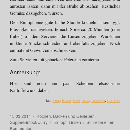
anrösten lassen, dann mit der Brühe ablöschen. Restliches
Gemüse dazugeben, würzen.
Den Eintopf eine gute halbe Stunde köcheln lassen; ggf.
Flüssigkeit nachgießen. Je nach Sorte ca. 20 Minuten (oder
früher) vor dem Servieren die Linsen zugeben. Würstchen
in kleine Stücke schneiden und ebenfalls zugeben. Noch
einmal mit Gewürzen abschmecken.
Zum Servieren mit gehackter Petersilie garnieren.
Anmerkung:
Hier sind noch ein paar Scheiben elsässischer
Kartoffelwurst dabei.
Tags:
Rezept
,
Eintopf
,
Suppe
,
Linsen
,
Topinambur
,
Blog-Event
Veröffentlicht
Kategorien
15.03.2014
Kochen, Backen und Genießen
,
am
Schlagwörter
Suppe/Eintopf/Curry
Eintopf
,
Linsen
Schreibe einen
zu
Kommentar