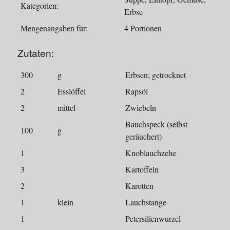
Kategorien:
Erbse
Mengenangaben für:
4 Portionen
Zutaten:
300
g
Erbsen; getrocknet
2
Esslöffel
Rapsöl
2
mittel
Zwiebeln
Bauchspeck (selbst
100
g
geräuchert)
1
Knoblauchzehe
3
Kartoffeln
2
Karotten
1
klein
Lauchstange
1
Petersilienwurzel