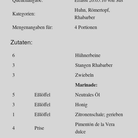
Huhn, Römertopf,
Kategorien:
Rhabarber
Mengenangaben für:
4 Portionen
Zutaten:
6
Hühnerbeine
3
Stangen Rhabarber
3
Zwiebeln
Marinade:
5
Eßlöffel
Neutrales Öl
3
Eßlöffel
Honig
1
Eßlöffel
Zitronenschale; gerieben
Pimentón de la Vera
4
Prise
dulce