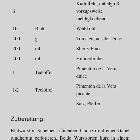
Kartoffeln; mittelgroß;
6
vorzugsweise
mehligkochend
10
Blatt
Weißkohl
400
g
Tomaten; aus der Dose
200
ml
Sherry Fino
400
ml
Hühnerbrühe
Pimentón de la Vera
1
Teelöffel
dulce
Pimentón de la Vera
1/2
Teelöffel
picante
Salz, Pfeffer
Zubereitung:
Blutwurst in Scheiben schneiden. Chorizo mit einer Gabel
rundherum perforieren. Beide Wurstsorten kurz in einem