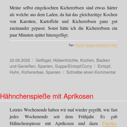
Meine selbst eingekochten Kichererbsen sind etwas härter
als welche aus dem Laden, da hat das gleichzeitige Kochen
von Karotten, Kartoffeln und Kichererbsen ganz gut
zueinander gepasst. Sonst hätte ich die Kichererbsen ein
paar Minuten später hinzugefügt.
Tags:
Eintopf
,
Spanien
,
Kichererbse
,
Huhn
Veröffentlicht
Kategorien
22.05.2025
Geflügel
,
Hülsenfrüchte
,
Kochen, Backen
am
Schlagwörter
und Genießen
,
Spanien
,
Suppe/Eintopf/Curry
Eintopf
,
zu
Huhn
,
Kichererbse
,
Spanien
Schreibe einen Kommentar
Cocid
de
Garba
Hähnchenspieße mit Aprikosen
–
Andal
Kiche
Letztes Wochenende haben wir mal wieder gegrillt, wie fast
jedes Wochenende seit dem Frühjahr. Es gab
Hähnchenspiesse mit Aprikosen und dazu
Paprika-