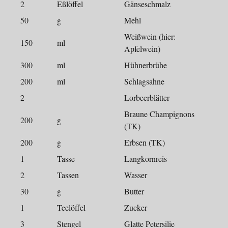
2
Eßlöffel
Gänseschmalz
50
g
Mehl
Weißwein (hier:
150
ml
Apfelwein)
300
ml
Hühnerbrühe
200
ml
Schlagsahne
2
Lorbeerblätter
Braune Champignons
200
g
(TK)
200
g
Erbsen (TK)
1
Tasse
Langkornreis
2
Tassen
Wasser
30
g
Butter
1
Teelöffel
Zucker
3
Stengel
Glatte Petersilie