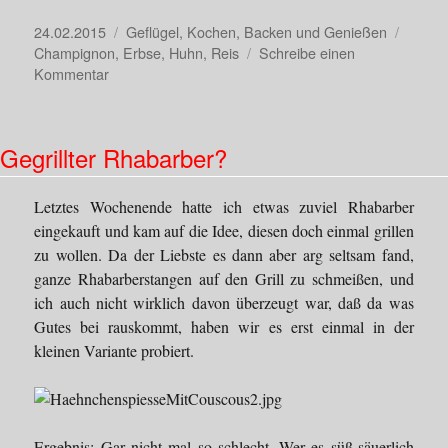
Veröffentlicht
Kategorien
Schlag
24.02.2015
Geflügel
,
Kochen, Backen und Genießen
am
Champignon
,
Erbse
,
Huhn
,
Reis
Schreibe einen
zu
Kommentar
Mal
was
Klassisches:
Gegrillter Rhabarber?
Hühnerfrikassee
mit
Champignons
Letztes Wochenende hatte ich etwas zuviel Rhabarber
eingekauft und kam auf die Idee, diesen doch einmal grillen
zu wollen. Da der Liebste es dann aber arg seltsam fand,
ganze Rhabarberstangen auf den Grill zu schmeißen, und
ich auch nicht wirklich davon überzeugt war, daß da was
Gutes bei rauskommt, haben wir es erst einmal in der
kleinen Variante probiert.
Ergebnis: Gar nicht mal so schlecht. Wer es süß-säuerlich