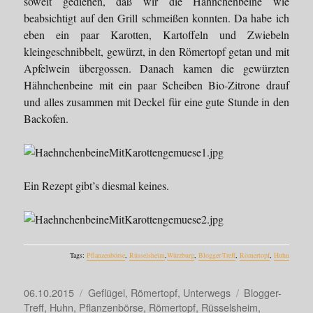
soweit gediehen, daß wir die Hähnchenbeine wie
beabsichtigt auf den Grill schmeißen konnten. Da habe ich
eben ein paar Karotten, Kartoffeln und Zwiebeln
kleingeschnibbelt, gewürzt, in den Römertopf getan und mit
Apfelwein übergossen. Danach kamen die gewürzten
Hähnchenbeine mit ein paar Scheiben Bio-Zitrone drauf
und alles zusammen mit Deckel für eine gute Stunde in den
Backofen.
Ein Rezept gibt’s diesmal keines.
Tags:
Pflanzenbörse
,
Rüsselsheim
,
Würzburg
,
Blogger-Treff
,
Römertopf
,
Huhn
Veröffentlicht
Kategorien
Schlagwörter
06.10.2015
Geflügel
,
Römertopf
,
Unterwegs
Blogger-
am
Treff
,
Huhn
,
Pflanzenbörse
,
Römertopf
,
Rüsselsheim
,