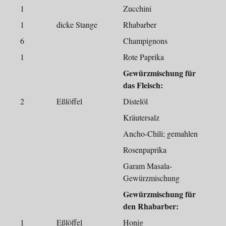
1
Zucchini
1
dicke Stange
Rhabarber
6
Champignons
1
Rote Paprika
Gewürzmischung für
das Fleisch:
2
Eßlöffel
Distelöl
Kräutersalz
Ancho-Chili; gemahlen
Rosenpaprika
Garam Masala-
Gewürzmischung
Gewürzmischung für
den Rhabarber:
1
Eßlöffel
Honig