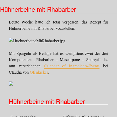
Apriko
Hühnerbeine mit Rhabarber
Letzte Woche hatte ich total vergessen, das Rezept für
Hühnerbeine mit Rhabarber vozustellen:
Mit Spargeln als Beilage hat es wenigstens zwei der drei
Komponenten „Rhabarber – Mascarpone – Spargel“ des
nun verstrichenen
Calendar of Ingredients-Events
bei
Claudia von
Ofenkieker
.
Hühnerbeine mit Rhabarber
Quellenangabe:
Erfasst 20.05.16 von Sus