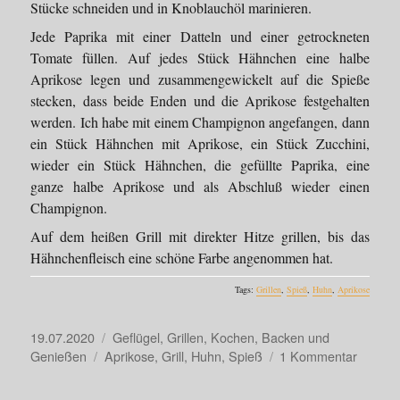
Stücke schneiden und in Knoblauchöl marinieren.
Jede Paprika mit einer Datteln und einer getrockneten
Tomate füllen. Auf jedes Stück Hähnchen eine halbe
Aprikose legen und zusammengewickelt auf die Spieße
stecken, dass beide Enden und die Aprikose festgehalten
werden. Ich habe mit einem Champignon angefangen, dann
ein Stück Hähnchen mit Aprikose, ein Stück Zucchini,
wieder ein Stück Hähnchen, die gefüllte Paprika, eine
ganze halbe Aprikose und als Abschluß wieder einen
Champignon.
Auf dem heißen Grill mit direkter Hitze grillen, bis das
Hähnchenfleisch eine schöne Farbe angenommen hat.
Tags:
Grillen
,
Spieß
,
Huhn
,
Aprikose
Veröffentlicht
Kategorien
19.07.2020
Geflügel
,
Grillen
,
Kochen, Backen und
am
Schlagwörter
zu
Genießen
Aprikose
,
Grill
,
Huhn
,
Spieß
1 Kommentar
Hähnch
mit