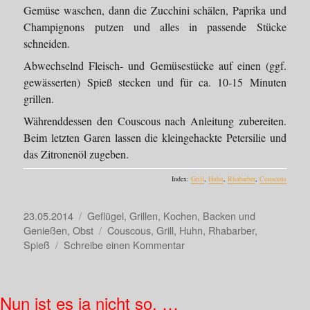
Gemüse waschen, dann die Zucchini schälen, Paprika und
Champignons putzen und alles in passende Stücke
schneiden.
Abwechselnd Fleisch- und Gemüsestücke auf einen (ggf.
gewässerten) Spieß stecken und für ca. 10-15 Minuten
grillen.
Währenddessen den Couscous nach Anleitung zubereiten.
Beim letzten Garen lassen die kleingehackte Petersilie und
das Zitronenöl zugeben.
Index:
Grill
,
Huhn
,
Rhabarber
,
Couscous
Veröffentlicht
Kategorien
23.05.2014
Geflügel
,
Grillen
,
Kochen, Backen und
am
Schlagwörter
Genießen
,
Obst
Couscous
,
Grill
,
Huhn
,
Rhabarber
,
zu
Spieß
Schreibe einen Kommentar
Gegrillter
Rhabarber?
Nun ist es ja nicht so, …