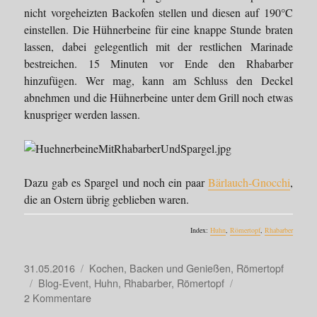
nicht vorgeheizten Backofen stellen und diesen auf 190°C
einstellen. Die Hühnerbeine für eine knappe Stunde braten
lassen, dabei gelegentlich mit der restlichen Marinade
bestreichen. 15 Minuten vor Ende den Rhabarber
hinzufügen. Wer mag, kann am Schluss den Deckel
abnehmen und die Hühnerbeine unter dem Grill noch etwas
knuspriger werden lassen.
Dazu gab es Spargel und noch ein paar
Bärlauch-Gnocchi
,
die an Ostern übrig geblieben waren.
Index:
Huhn
,
Römertopf
,
Rhabarber
Veröffentlicht
Kategorien
31.05.2016
Kochen, Backen und Genießen
,
Römertopf
am
Schlagwörter
Blog-Event
,
Huhn
,
Rhabarber
,
Römertopf
zu
2 Kommentare
Hühnerbeine