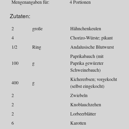
Mengenangaben für:
4 Portionen
Zutaten:
2
große
Hähnchenkeulen
4
Chorizo-Würste; pikant
1/2
Ring
Andalusische Blutwurst
Paprikabauch (mit
100
g
Paprika gewürzter
Schweinebauch)
Kichererbsen; vorgekocht
400
g
(selbst eingekocht)
2
Zwiebeln
2
Knoblauchzehen
2
Lorbeerblätter
6
Karotten