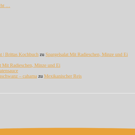
cht …
at | Brittas Kochbuch
zu
Spargelsalat Mit Radieschen, Minze und Ei
at Mit Radieschen, Minze und Ei
atensauce
enschwanz – cahama
zu
Mexikanischer Reis