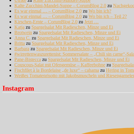
Ulrike
zu
Kalte Zucchini-Mandel-Suppe
Kalte Zucchini-Mandel-Suppe – CorumBlog 2.0
zu
Nachgeko
Es war einmal … – CorumBlog 2.0
zu
Wo bin ich?
Es war einmal … – CorumBlog 2.0
zu
Wo bin ich – Teil 2?
Kirschen-Ernte – CorumBlog 2.0
zu
Jetzt …
Katja
zu
Spargelsalat Mit Radieschen, Minze und Ei
Brotwein
zu
Spargelsalat Mit Radieschen, Minze und Ei
Anna C.
zu
Spargelsalat Mit Radieschen, Minze und Ei
Britta
zu
Spargelsalat Mit Radieschen, Minze und Ei
Barbara
zu
Spargelsalat Mit Radieschen, Minze und Ei
#wirrettenwaszurettenist: Sommersalate – „Chili sin carne“-Sal
Pane-Bistecca
zu
Spargelsalat Mit Radieschen, Minze und Ei
Couscous-Salat mit Ofengemüse – Kaffeebohne
zu
Spargelsal
Fischfilet à la Bordelaise „de luxe“ – cahama
zu
Hering in Tom
Weißes Tomatenrisotto mit Jakobsmuscheln und Riesengarnel
Instagram