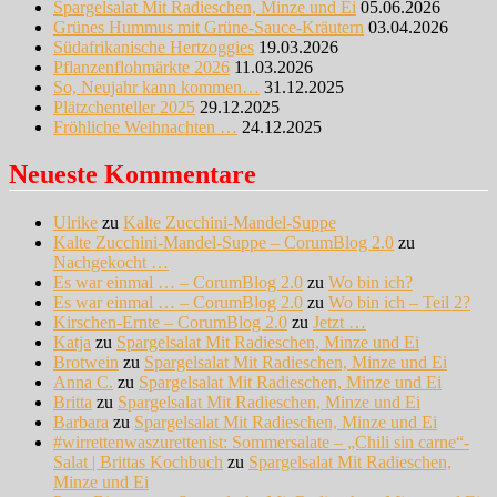
Spargelsalat Mit Radieschen, Minze und Ei
05.06.2026
Grünes Hummus mit Grüne-Sauce-Kräutern
03.04.2026
Südafrikanische Hertzoggies
19.03.2026
Pflanzenflohmärkte 2026
11.03.2026
So, Neujahr kann kommen…
31.12.2025
Plätzchenteller 2025
29.12.2025
Fröhliche Weihnachten …
24.12.2025
Neueste Kommentare
Ulrike
zu
Kalte Zucchini-Mandel-Suppe
Kalte Zucchini-Mandel-Suppe – CorumBlog 2.0
zu
Nachgekocht …
Es war einmal … – CorumBlog 2.0
zu
Wo bin ich?
Es war einmal … – CorumBlog 2.0
zu
Wo bin ich – Teil 2?
Kirschen-Ernte – CorumBlog 2.0
zu
Jetzt …
Katja
zu
Spargelsalat Mit Radieschen, Minze und Ei
Brotwein
zu
Spargelsalat Mit Radieschen, Minze und Ei
Anna C.
zu
Spargelsalat Mit Radieschen, Minze und Ei
Britta
zu
Spargelsalat Mit Radieschen, Minze und Ei
Barbara
zu
Spargelsalat Mit Radieschen, Minze und Ei
#wirrettenwaszurettenist: Sommersalate – „Chili sin carne“-
Salat | Brittas Kochbuch
zu
Spargelsalat Mit Radieschen,
Minze und Ei