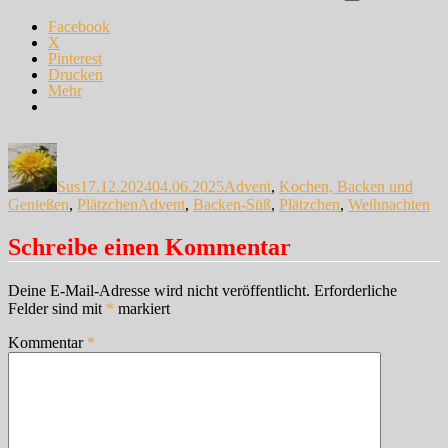
Facebook
X
Pinterest
Drucken
Mehr
Autor
Veröffentlicht
Kategorien
am
Sus
17.12.2024
04.06.2025
Advent
,
Kochen, Backen und
Schlagwörter
Genießen
,
Plätzchen
Advent
,
Backen-Süß
,
Plätzchen
,
Weihnachten
Schreibe einen Kommentar
Deine E-Mail-Adresse wird nicht veröffentlicht.
Erforderliche
Felder sind mit
*
markiert
Kommentar
*