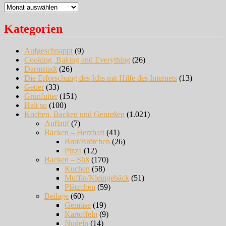
Archiv
Kategorien
Aufgeschnappt
(9)
Cooking, Baking and Everything
(26)
Darmstadt
(26)
Die Erforschung des Ichs mit Hilfe des Internets
(13)
Getier
(33)
Grünfutter
(151)
Halt so
(100)
Kochen, Backen und Genießen
(1.021)
Auflauf
(7)
Backen – Herzhaft
(41)
Brot/Brötchen
(26)
Pizza
(12)
Backen – Süß
(170)
Kuchen
(58)
Muffin/Kleingebäck
(51)
Plätzchen
(59)
Beilage
(60)
Gemüse
(19)
Kartoffeln
(9)
Nudeln
(14)