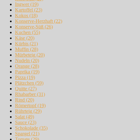
Ingwer
(19)
Kartoffel
(23)
Kokos
(18)
Konserve-Herzhaft
(22)
Konserve-Süß
(26)
Kuchen
(55)
Käse
(20)
Kürbis
(21)
Muffin
(28)
Mürbeteig
(20)
Nudeln
(20)
Orange
(28)
Paprika
(19)
Pizza
(19)
Plätzchen
(59)
Quitte
(27)
Rhabarber
(31)
Rind
(20)
Römertopf
(19)
Rührteig
(29)
Salat
(49)
Sauce
(23)
Schokolade
(35)
Spargel
(21)
Tomate
(29)