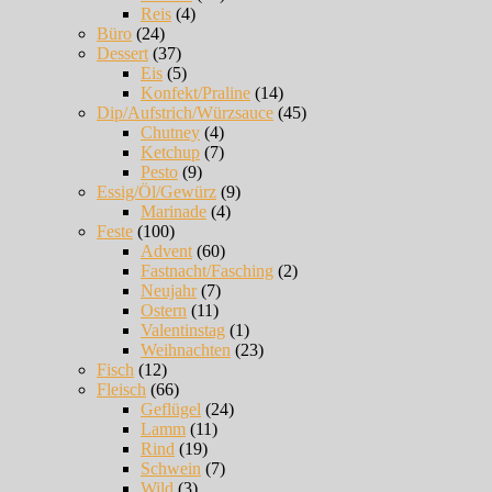
Reis
(4)
Büro
(24)
Dessert
(37)
Eis
(5)
Konfekt/Praline
(14)
Dip/Aufstrich/Würzsauce
(45)
Chutney
(4)
Ketchup
(7)
Pesto
(9)
Essig/Öl/Gewürz
(9)
Marinade
(4)
Feste
(100)
Advent
(60)
Fastnacht/Fasching
(2)
Neujahr
(7)
Ostern
(11)
Valentinstag
(1)
Weihnachten
(23)
Fisch
(12)
Fleisch
(66)
Geflügel
(24)
Lamm
(11)
Rind
(19)
Schwein
(7)
Wild
(3)