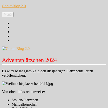
Zum
CorumBlog 2.0
Inhalt
springen
Menü
Facebook
Instagram
Pinterest
Google+
Twitter
Adventsplätzchen 2024
Es wird so langsam Zeit, den diesjährigen Plätzchenteller zu
veröffentlichen:
Von oben links reihenweise:
Stollen-Plätzchen
Mandelhörnchen