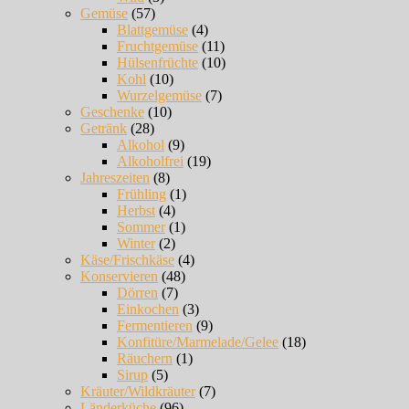
Gemüse
(57)
Blattgemüse
(4)
Fruchtgemüse
(11)
Hülsenfrüchte
(10)
Kohl
(10)
Wurzelgemüse
(7)
Geschenke
(10)
Getränk
(28)
Alkohol
(9)
Alkoholfrei
(19)
Jahreszeiten
(8)
Frühling
(1)
Herbst
(4)
Sommer
(1)
Winter
(2)
Käse/Frischkäse
(4)
Konservieren
(48)
Dörren
(7)
Einkochen
(3)
Fermentieren
(9)
Konfitüre/Marmelade/Gelee
(18)
Räuchern
(1)
Sirup
(5)
Kräuter/Wildkräuter
(7)
Länderküche
(96)