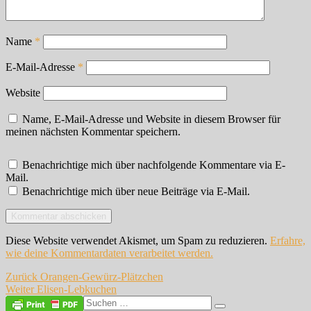
Name
*
E-Mail-Adresse
*
Website
Name, E-Mail-Adresse und Website in diesem Browser für
meinen nächsten Kommentar speichern.
Benachrichtige mich über nachfolgende Kommentare via E-
Mail.
Benachrichtige mich über neue Beiträge via E-Mail.
Diese Website verwendet Akismet, um Spam zu reduzieren.
Erfahre,
wie deine Kommentardaten verarbeitet werden.
Beitragsnavigation
Vorheriger
Zurück
Orangen-Gewürz-Plätzchen
Nächster
Beitrag:
Weiter
Elisen-Lebkuchen
Beitrag:
Suche
Suchen