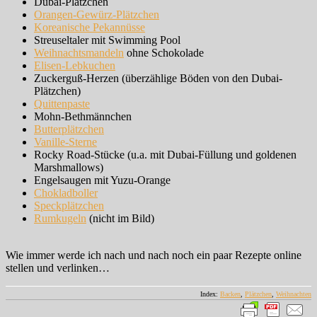
Dubai-Plätzchen
Orangen-Gewürz-Plätzchen
Koreanische Pekannüsse
Streuseltaler mit Swimming Pool
Weihnachtsmandeln
ohne Schokolade
Elisen-Lebkuchen
Zuckerguß-Herzen (überzählige Böden von den Dubai-
Plätzchen)
Quittenpaste
Mohn-Bethmännchen
Butterplätzchen
Vanille-Sterne
Rocky Road-Stücke (u.a. mit Dubai-Füllung und goldenen
Marshmallows)
Engelsaugen mit Yuzu-Orange
Chokladboller
Speckplätzchen
Rumkugeln
(nicht im Bild)
Wie immer werde ich nach und nach noch ein paar Rezepte online
stellen und verlinken…
Index:
Backen
,
Plätzchen
,
Weihnachten