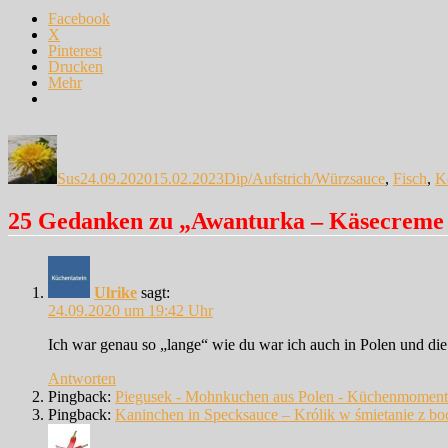
Facebook
X
Pinterest
Drucken
Mehr
Autor
Veröffentlicht
Kategorien
am
Sus
24.09.2020
15.02.2023
Dip/Aufstrich/Würzsauce
,
Fisch
,
K
25 Gedanken zu „Awanturka – Käsecreme 
Ulrike
sagt:
24.09.2020 um 19:42 Uhr
Ich war genau so „lange“ wie du war ich auch in Polen und die
Antworten
Pingback:
Piegusek - Mohnkuchen aus Polen - Küchenmoment
Pingback:
Kaninchen in Specksauce – Królik w śmietanie z boc