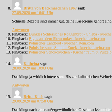
Britta von Backmaedchen 1967
sagt:
27.09.2020 um 16:01 Uhr
Schnelle Rezepte sind immer gut, deine Käsecreme gehört ein
Antworten
Pingback:
Dunkles Schlesisches Roggenbrot - Chleba - kueche
Pingback:
Bigos aus dem Slowcooker - kuechenlatein.com
Pingback:
Polnisches Landbrot - kuechenlatein.com
Pingback:
Polnische saure Suppe - Żurek - kuechenlatein.com
Pingback:
Polnischer Schokokuchen - Küchentraum & Purzel
Kathrina
sagt:
28.09.2020 um 10:03 Uhr
Das klingt ja wirklich interessant. Bis zur kulinarischen Weltre
Antworten
Britta Koch
sagt:
29.09.2020 um 07:58 Uhr
Das klingt nach einer außergewöhnlichen Geschmackskombina