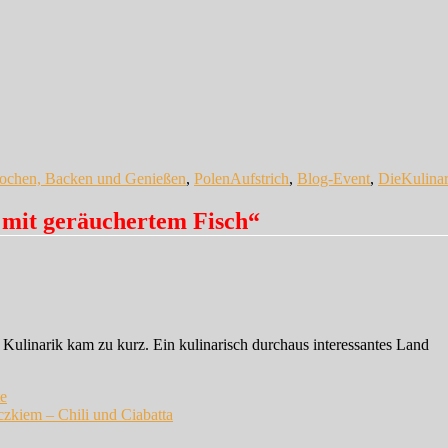
Schlagwörter
ochen, Backen und Genießen
,
Polen
Aufstrich
,
Blog-Event
,
DieKulinar
mit geräuchertem Fisch“
 Kulinarik kam zu kurz. Ein kulinarisch durchaus interessantes Land
e
zkiem – Chili und Ciabatta