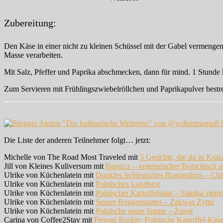
Zubereitung:
Den Käse in einer nicht zu kleinen Schüssel mit der Gabel vermengen
Masse verarbeiten.
Mit Salz, Pfeffer und Paprika abschmecken, dann für mind. 1 Stunde k
Zum Servieren mit Frühlingszwiebelröllchen und Paprikapulver best
Die Liste der anderen Teilnehmer folgt… jetzt:
Michelle von The Road Most Traveled mit
5 Gerichte, die du in Kra
Jill von Kleines Kuliversum mit
Barszcz – vegetarischer Borschtsch a
Ulrike von Küchenlatein mit
Dunkles Schlesisches Roggenbrot – Chl
Ulrike von Küchenlatein mit
Polnisches Landbrot
Ulrike von Küchenlatein mit
Polnischer Kartoffelsalat – Sałatka zie
Ulrike von Küchenlatein mit
Saurer Roggenstarter – Zakwas Żytni
Ulrike von Küchenlatein mit
Polnische saure Suppe – Żurek
Carina von Coffee2Stay mit
Pierogi Ruskie: Polnische Kartoffel-Käs