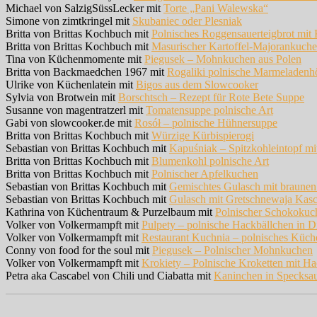
Michael von SalzigSüssLecker mit
Torte „Pani Walewska“
Simone von zimtkringel mit
Skubaniec oder Plesniak
Britta von Brittas Kochbuch mit
Polnisches Roggensauerteigbrot mit
Britta von Brittas Kochbuch mit
Masurischer Kartoffel-Majorankuch
Tina von Küchenmomente mit
Piegusek – Mohnkuchen aus Polen
Britta von Backmaedchen 1967 mit
Rogaliki polnische Marmeladenh
Ulrike von Küchenlatein mit
Bigos aus dem Slowcooker
Sylvia von Brotwein mit
Borschtsch – Rezept für Rote Bete Suppe
Susanne von magentratzerl mit
Tomatensuppe polnische Art
Gabi von slowcooker.de mit
Rosół – polnische Hühnersuppe
Britta von Brittas Kochbuch mit
Würzige Kürbispierogi
Sebastian von Brittas Kochbuch mit
Kapuśniak – Spitzkohleintopf mi
Britta von Brittas Kochbuch mit
Blumenkohl polnische Art
Britta von Brittas Kochbuch mit
Polnischer Apfelkuchen
Sebastian von Brittas Kochbuch mit
Gemischtes Gulasch mit braune
Sebastian von Brittas Kochbuch mit
Gulasch mit Gretschnewaja Kas
Kathrina von Küchentraum & Purzelbaum mit
Polnischer Schokokuch
Volker von Volkermampft mit
Pulpety – polnische Hackbällchen in D
Volker von Volkermampft mit
Restaurant Kuchnia – polnisches Küc
Conny von food for the soul mit
Piegusek – Polnischer Mohnkuchen
Volker von Volkermampft mit
Krokiety – Polnische Kroketten mit Ha
Petra aka Cascabel von Chili und Ciabatta mit
Kaninchen in Specksau