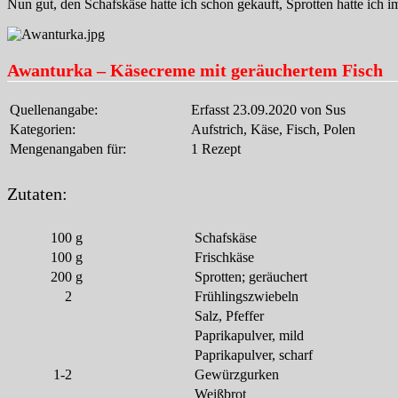
Nun gut, den Schafskäse hatte ich schon gekauft, Sprotten hatte ich i
Awanturka – Käsecreme mit geräuchertem Fisch
Quellenangabe:
Erfasst 23.09.2020 von Sus
Kategorien:
Aufstrich, Käse, Fisch, Polen
Mengenangaben für:
1 Rezept
Zutaten:
100
g
Schafskäse
100
g
Frischkäse
200
g
Sprotten; geräuchert
2
Frühlingszwiebeln
Salz, Pfeffer
Paprikapulver, mild
Paprikapulver, scharf
1-2
Gewürzgurken
Weißbrot