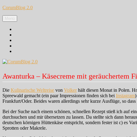
Zum
CorumBlog 2.0
Inhalt
springen
Menü
Facebook
Instagram
Pinterest
Google+
Twitter
Awanturka – Käsecreme mit geräuchertem F
Die
Kulinarische Weltreise
von
Volker
hält diesen Monat in Polen. H
Spreewald gemacht (ein paar Impressionen finden sich bei
Instagram
)
Frankfurt/Oder. Beides waren allerdings sehr kurze Ausflüge, so dass 
Bei der Suche nach einem schönen, schnellen Rezept stieß ich auf ein
durchsuchen und mir übersetzen zu lassen. Da stellte sich dann heraus
deutschen körnigen Hüttenkäse entspricht, sondern fester ist c) es V
Sprotten oder Makrele.