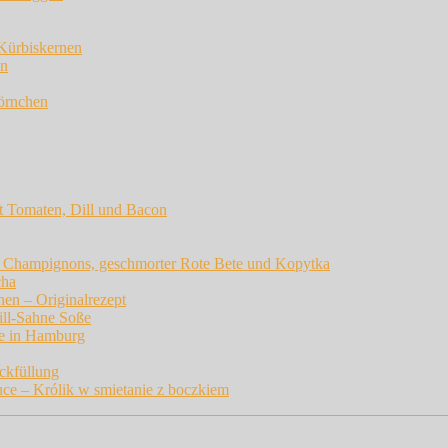
 Kürbiskernen
en
örnchen
t Tomaten, Dill und Bacon
n Champignons, geschmorter Rote Bete und Kopytka
cha
en – Originalrezept
ill-Sahne Soße
he in Hamburg
ckfüllung
ce – Królik w smietanie z boczkiem