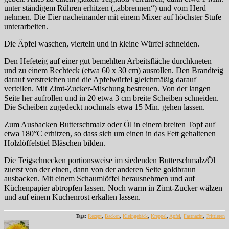
unter ständigem Rühren erhitzen („abbrennen“) und vom Herd
nehmen. Die Eier nacheinander mit einem Mixer auf höchster Stufe
unterarbeiten.
Die Äpfel waschen, vierteln und in kleine Würfel schneiden.
Den Hefeteig auf einer gut bemehlten Arbeitsfläche durchkneten
und zu einem Rechteck (etwa 60 x 30 cm) ausrollen. Den Brandteig
darauf verstreichen und die Apfelwürfel gleichmäßig darauf
verteilen. Mit Zimt-Zucker-Mischung bestreuen. Von der langen
Seite her aufrollen und in 20 etwa 3 cm breite Scheiben schneiden.
Die Scheiben zugedeckt nochmals etwa 15 Min. gehen lassen.
Zum Ausbacken Butterschmalz oder Öl in einem breiten Topf auf
etwa 180°C erhitzen, so dass sich um einen in das Fett gehaltenen
Holzlöffelstiel Bläschen bilden.
Die Teigschnecken portionsweise im siedenden Butterschmalz/Öl
zuerst von der einen, dann von der anderen Seite goldbraun
ausbacken. Mit einem Schaumlöffel herausnehmen und auf
Küchenpapier abtropfen lassen. Noch warm in Zimt-Zucker wälzen
und auf einem Kuchenrost erkalten lassen.
Tags:
Rezept
,
Backen
,
Kleingebäck
,
Kreppel
,
Apfel
,
Fastnacht
,
Frittieren