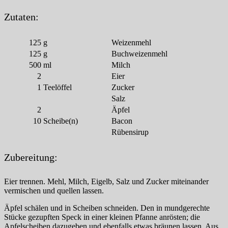
Zutaten:
125
g
Weizenmehl
125
g
Buchweizenmehl
500
ml
Milch
2
Eier
1
Teelöffel
Zucker
Salz
2
Äpfel
10
Scheibe(n)
Bacon
Rübensirup
Zubereitung:
Eier trennen. Mehl, Milch, Eigelb, Salz und Zucker miteinander
vermischen und quellen lassen.
Äpfel schälen und in Scheiben schneiden. Den in mundgerechte
Stücke gezupften Speck in einer kleinen Pfanne anrösten; die
Apfelscheiben dazugeben und ebenfalls etwas bräunen lassen. Aus