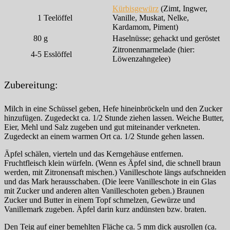
Kürbisgewürz
(Zimt, Ingwer,
1
Teelöffel
Vanille, Muskat, Nelke,
Kardamom, Piment)
80
g
Haselnüsse; gehackt und geröstet
Zitronenmarmelade (hier:
4-5
Esslöffel
Löwenzahngelee)
Zubereitung:
Milch in eine Schüssel geben, Hefe hineinbröckeln und den Zucker
hinzufügen. Zugedeckt ca. 1/2 Stunde ziehen lassen. Weiche Butter,
Eier, Mehl und Salz zugeben und gut miteinander verkneten.
Zugedeckt an einem warmen Ort ca. 1/2 Stunde gehen lassen.
Äpfel schälen, vierteln und das Kerngehäuse entfernen.
Fruchtfleisch klein würfeln. (Wenn es Äpfel sind, die schnell braun
werden, mit Zitronensaft mischen.) Vanilleschote längs aufschneiden
und das Mark herausschaben. (Die leere Vanilleschote in ein Glas
mit Zucker und anderen alten Vanilleschoten geben.) Braunen
Zucker und Butter in einem Topf schmelzen, Gewürze und
Vanillemark zugeben. Äpfel darin kurz andünsten bzw. braten.
Den Teig auf einer bemehlten Fläche ca. 5 mm dick ausrollen (ca.