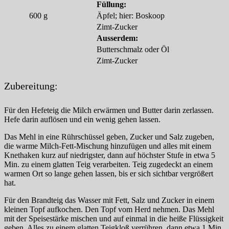
Füllung:
600
g
Äpfel; hier: Boskoop
Zimt-Zucker
Ausserdem:
Butterschmalz oder Öl
Zimt-Zucker
Zubereitung:
Für den Hefeteig die Milch erwärmen und Butter darin zerlassen.
Hefe darin auflösen und ein wenig gehen lassen.
Das Mehl in eine Rührschüssel geben, Zucker und Salz zugeben,
die warme Milch-Fett-Mischung hinzufügen und alles mit einem
Knethaken kurz auf niedrigster, dann auf höchster Stufe in etwa 5
Min. zu einem glatten Teig verarbeiten. Teig zugedeckt an einem
warmen Ort so lange gehen lassen, bis er sich sichtbar vergrößert
hat.
Für den Brandteig das Wasser mit Fett, Salz und Zucker in einem
kleinen Topf aufkochen. Den Topf vom Herd nehmen. Das Mehl
mit der Speisestärke mischen und auf einmal in die heiße Flüssigkeit
geben. Alles zu einem glatten Teigkloß verrühren, dann etwa 1 Min.