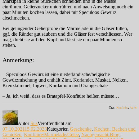
Marzipan in kleine Stückchen schneiden und in die Masse
einrühren. Gelierzucker unterrühren und nach Anweisung noch ein
paar Minuten kochen lassen, dabei mit Speculoos-Gewürz
abschmecken.
Bei gelingender Gelierprobe die Marmelade in die Gläser füllen,
ggf. die Ränder gut säubern und die Gläser fest verschliessen. Wer
mag, dreht sie auf den Kopf und lässt sie ein paar Minuten so
stehen.
Anmerkung:
– Speculoos-Gewürz ist eine niederländische/belgische
Gewürzmischung und enthält Zimt, Koriander, Muskat, Nelken,
Kreuzkümmel, Ingwer, Kardamom und Orangeschale
– Ja, ich weiß, dass es Bratapfel-Konfitüre heißen müsste…
Tags:
Konfitüre
,
Apfel
Autor
Sus
Veröffentlicht am
07.10.2021
15.02.2023
Kategorien
Geschenke
,
Kochen, Backen und
Genießen
,
Konfitüre/Marmelade/Gelee
,
Nachgemacht-Blog
,