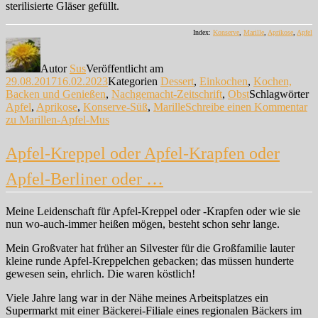
sterilisierte Gläser gefüllt.
Index:
Konserve
,
Marille
,
Aprikose
,
Apfel
Autor
Sus
Veröffentlicht am
29.08.2017
16.02.2023
Kategorien
Dessert
,
Einkochen
,
Kochen,
Backen und Genießen
,
Nachgemacht-Zeitschrift
,
Obst
Schlagwörter
Apfel
,
Aprikose
,
Konserve-Süß
,
Marille
Schreibe einen Kommentar
zu Marillen-Apfel-Mus
Apfel-Kreppel oder Apfel-Krapfen oder
Apfel-Berliner oder …
Meine Leidenschaft für Apfel-Kreppel oder -Krapfen oder wie sie
nun wo-auch-immer heißen mögen, besteht schon sehr lange.
Mein Großvater hat früher an Silvester für die Großfamilie lauter
kleine runde Apfel-Kreppelchen gebacken; das müssen hunderte
gewesen sein, ehrlich. Die waren köstlich!
Viele Jahre lang war in der Nähe meines Arbeitsplatzes ein
Supermarkt mit einer Bäckerei-Filiale eines regionalen Bäckers im