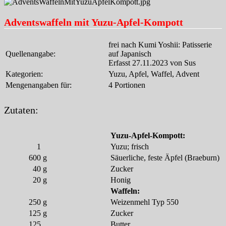
Adventswaffeln mit Yuzu-Apfel-Kompott
frei nach Kumi Yoshii: Patisserie
Quellenangabe:
auf Japanisch
Erfasst 27.11.2023 von Sus
Kategorien:
Yuzu, Apfel, Waffel, Advent
Mengenangaben für:
4 Portionen
Zutaten:
Yuzu-Apfel-Kompott:
1
Yuzu; frisch
600
g
Säuerliche, feste Äpfel (Braeburn)
40
g
Zucker
20
g
Honig
Waffeln:
250
g
Weizenmehl Typ 550
125
g
Zucker
125
Butter