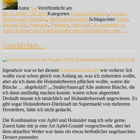
Autor
Sus
Veröffentlicht am
06.02.2016
17.08.2020
Kategorien
Fastnacht/Fasching
,
Kochen,
Backen und Genießen
,
Muffin/Kleingebäck
Schlagwörter
Apfel
,
Backen-Süß
,
Fastnacht
,
Frittieren
,
Hefe-Süß
2 Kommentare
zu
Apfel-Kreppel oder Apfel-Krapfen oder Apfel-Berliner oder …
Geschichtet…
Irgendwie war es bei diesem
Garten-Koch-Event
wie verhext: Ich
wußte zwar schon gleich von Anfang an, was ich zubereiten wollte,
aber als ich dann die Holunderbeeren pflücken wollte, waren die
Büsche … abgeholzt!!
Alle anderen Büsche, die
ich dann ausfindig machen konnte, waren schon abgeerntet.
Deshalb musste ich tatsächlich auf Holunderbeersaft angewiesen. Es
gibt sogar Holunderbeer-Direktsaft im Supermarkt von mehreren
Herstellern, hätte ich nicht gedacht.
Die Kombination von Apfel und Holunder mag ich sehr gerne.
Zuerst hatte mir ja eine Art Apfel-Granité vorgeschwebt, aber bei
dem aktuellen Wetter war dann ein etwas herbstlicher angehauchtes
Dessert passender.