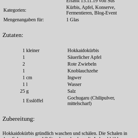
Erfasst 15.11.19 von Sus
Kürbis, Apfel, Konserve,
Kategorien:
Fermentieren, Blog-Event
Mengenangaben für:
1 Glas
Zutaten:
1
kleiner
Hokkaidokürbis
1
Säuerlicher Apfel
2
Rote Zwiebeln
1
Knoblauchzehe
1
cm
Ingwer
1
l
Wasser
25
g
Salz
Gochugaru (Chilipulver,
1
Esslöffel
mittelscharf)
Zubereitung:
Hokkaidokürbis gründlich waschen und schälen. Die Schalen in