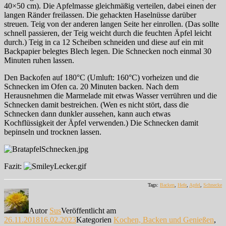
40×50 cm). Die Apfelmasse gleichmäßig verteilen, dabei einen der
langen Ränder freilassen. Die gehackten Haselnüsse darüber
streuen. Teig von der anderen langen Seite her einrollen. (Das sollte
schnell passieren, der Teig weicht durch die feuchten Äpfel leicht
durch.) Teig in ca 12 Scheiben schneiden und diese auf ein mit
Backpapier belegtes Blech legen. Die Schnecken noch einmal 30
Minuten ruhen lassen.
Den Backofen auf 180°C (Umluft: 160°C) vorheizen und die
Schnecken im Ofen ca. 20 Minuten backen. Nach dem
Herausnehmen die Marmelade mit etwas Wasser verrühren und die
Schnecken damit bestreichen. (Wen es nicht stört, dass die
Schnecken dann dunkler aussehen, kann auch etwas
Kochflüssigkeit der Äpfel verwenden.) Die Schnecken damit
bepinseln und trocknen lassen.
Fazit:
Tags:
Backen
,
Hefe
,
Apfel
,
Schnecke
Autor
Sus
Veröffentlicht am
26.11.2018
16.02.2023
Kategorien
Kochen, Backen und Genießen
,