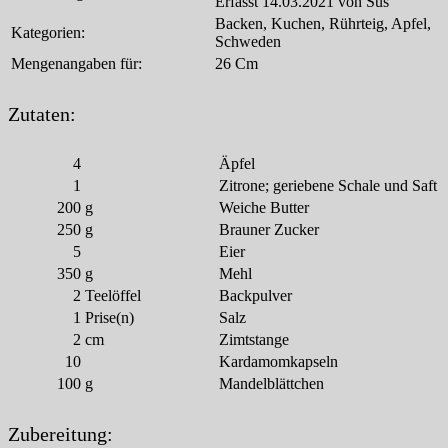
Erfasst 14.03.2021 von Sus
Backen, Kuchen, Rührteig, Apfel,
Kategorien:
Schweden
Mengenangaben für:
26 Cm
Zutaten:
4
Äpfel
1
Zitrone; geriebene Schale und Saft
200
g
Weiche Butter
250
g
Brauner Zucker
5
Eier
350
g
Mehl
2
Teelöffel
Backpulver
1
Prise(n)
Salz
2
cm
Zimtstange
10
Kardamomkapseln
100
g
Mandelblättchen
Zubereitung: