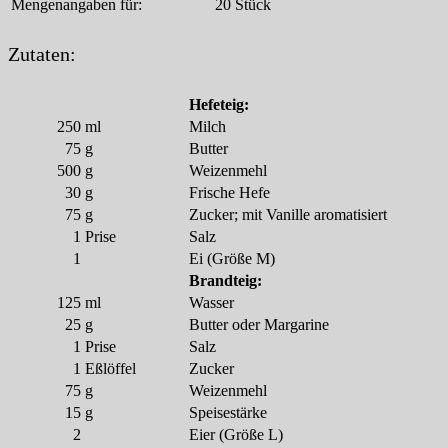
Mengenangaben für:
20 Stück
Zutaten:
Hefeteig:
250
ml
Milch
75
g
Butter
500
g
Weizenmehl
30
g
Frische Hefe
75
g
Zucker; mit Vanille aromatisiert
1
Prise
Salz
1
Ei (Größe M)
Brandteig:
125
ml
Wasser
25
g
Butter oder Margarine
1
Prise
Salz
1
Eßlöffel
Zucker
75
g
Weizenmehl
15
g
Speisestärke
2
Eier (Größe L)