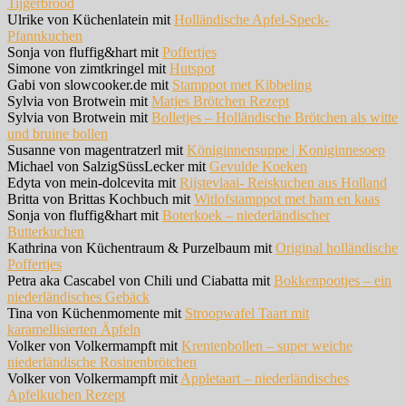
Tijgerbrood
Ulrike von Küchenlatein mit
Holländische Apfel-Speck-
Pfannkuchen
Sonja von fluffig&hart mit
Poffertjes
Simone von zimtkringel mit
Hutspot
Gabi von slowcooker.de mit
Stamppot met Kibbeling
Sylvia von Brotwein mit
Matjes Brötchen Rezept
Sylvia von Brotwein mit
Bolletjes – Holländische Brötchen als witte
und bruine bollen
Susanne von magentratzerl mit
Königinnensuppe | Koniginnesoep
Michael von SalzigSüssLecker mit
Gevulde Koeken
Edyta von mein-dolcevita mit
Rijstevlaai- Reiskuchen aus Holland
Britta von Brittas Kochbuch mit
Witlofstamppot met ham en kaas
Sonja von fluffig&hart mit
Boterkoek – niederländischer
Butterkuchen
Kathrina von Küchentraum & Purzelbaum mit
Original holländische
Poffertjes
Petra aka Cascabel von Chili und Ciabatta mit
Bokkenpootjes – ein
niederländisches Gebäck
Tina von Küchenmomente mit
Stroopwafel Taart mit
karamellisierten Äpfeln
Volker von Volkermampft mit
Krentenbollen – super weiche
niederländische Rosinenbrötchen
Volker von Volkermampft mit
Appletaart – niederländisches
Apfelkuchen Rezept