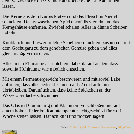
dem Salzwasser ca. 1/2 Stunde auskochen; die Lake abkühlen
lassen.
Die Kerne aus dem Kürbis kratzen und das Fleisch in Viertel
schneiden. Den gewaschenen Apfel ebenfalls vierteln und das
Kerngehäuse entfernen. Zwiebel schälen. Alles in dünne Scheiben
hobeln.
Knoblauch und Ingwer in feine Scheiben schneiden, zusammen mit
dem Gochugaru zu dem gehobelten Gemüse geben und alles
gleichmäßig vermischen.
Alles in ein Einmachglas schichten; dabei darauf achten, dass
sowenig Hohlräume wie möglich entstehen.
Mit einem Fermentiergewicht beschweren und mit soviel Lake
auffüllen, dass alles bedeckt ist und ca. 1-2 cm Luftraum
übrigbleiben. Darauf achten, dass keine Stückchen an der
Wasseroberfläche schwimmen.
Das Glas mit Gummiring und Klammern verschließen und auf
einem hohen Teller bei Raumtemperatur lichtgeschützt für ca. 1
Woche stehen lassen. Danach kühl und trocken lagern.
Index:
Kürbis
,
Apfel
,
Konserve
,
Fermentieren
,
Blog-Event