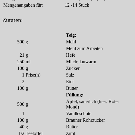
Mengenangaben für:
12 -14 Stück
Zutaten:
Teig:
500
g
Mehl
Mehl zum Arbeiten
21
g
Hefe
250
ml
Milch; lauwarm
100
g
Zucker
1
Prise(n)
Salz
2
Eier
100
g
Butter
Füllung:
Äpfel; säuerlich (hier: Roter
500
g
Mond)
1
Vanilleschote
100
g
Brauner Rohrzucker
40
g
Butter
1/2
Teelöffel
Zimt