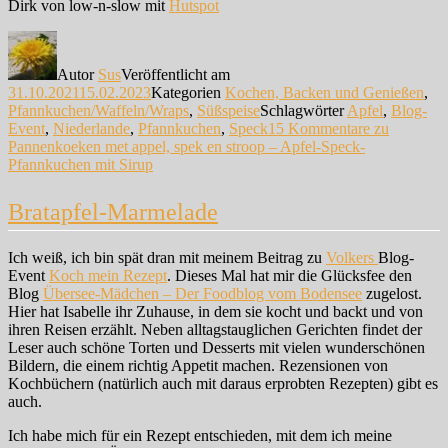
Dirk von low-n-slow mit
Hutspot
Autor
Sus
Veröffentlicht am
31.10.2021
15.02.2023
Kategorien
Kochen, Backen und Genießen
,
Pfannkuchen/Waffeln/Wraps
,
Süßspeise
Schlagwörter
Apfel
,
Blog-
Event
,
Niederlande
,
Pfannkuchen
,
Speck
15 Kommentare
zu
Pannenkoeken met appel, spek en stroop – Apfel-Speck-
Pfannkuchen mit Sirup
Bratapfel-Marmelade
Ich weiß, ich bin spät dran mit meinem Beitrag zu
Volkers
Blog-
Event
Koch mein Rezept
. Dieses Mal hat mir die Glücksfee den
Blog
Übersee-Mädchen – Der Foodblog vom Bodensee
zugelost.
Hier hat Isabelle ihr Zuhause, in dem sie kocht und backt und von
ihren Reisen erzählt. Neben alltagstauglichen Gerichten findet der
Leser auch schöne Torten und Desserts mit vielen wunderschönen
Bildern, die einem richtig Appetit machen. Rezensionen von
Kochbüchern (natürlich auch mit daraus erprobten Rezepten) gibt es
auch.
Ich habe mich für ein Rezept entschieden, mit dem ich meine