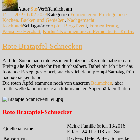
Autor
Sus
Veröffentlicht am
15.11.2019
16.02.2023
Kategorien
Fermentieren
,
Fruchtgemüse
,
Kochen, Backen und Genießen
,
Nachgemacht-
Kochbuch
Schlagwörter
Apfel
,
Blog-Event
,
Fermentierung
,
Konserve-Herzhaft
,
Kürbis
4 Kommentare
zu Fermentierter Kürbis
Rote Bratapfel-Schnecken
Auf der Suche nach interessanten Plätzchen-Rezepte habe ich am
Freitag alte Kochzeitschriften durchstöbert. Dabei bin ich über das
folgende Rezept gestolpert, welches ich dann prompt Samstag früh
nachgebacken habe.
Die roten Äpfel stammen noch von unserem
Bäumchen
, aber
mittlerweile kann man sie auch in manchen Supermärkten finden.
Rote Bratapfel-Schnecken
Meine Familie & ich 13/2016
Quellenangabe:
Erfasst 24.11.2018 von Sus
Kategorien:
Backen, Hefe, Apfel, Schnecke