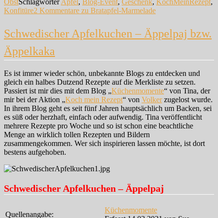
Obst
Schlagwörter
Apfel
,
Blog-Event
,
Geschenk
,
KochMeinRezept
,
Konfitüre
2 Kommentare
zu Bratapfel-Marmelade
Schwedischer Apfelkuchen – Äppelpaj bzw.
Äppelkaka
Es ist immer wieder schön, unbekannte Blogs zu entdecken und
gleich ein halbes Dutzend Rezepte auf die Merkliste zu setzen.
Passiert ist mir dies mit dem Blog „
Küchenmomente
“ von Tina, der
mir bei der Aktion „
Koch mein Rezept
“ von
Volker
zugelost wurde.
In ihrem Blog geht es seit fünf Jahren hauptsächlich um Backen, sei
es süß oder herzhaft, einfach oder aufwendig. Tina veröffentlicht
mehrere Rezepte pro Woche und so ist schon eine beachtliche
Menge an wirklich tollen Rezepten und Bildern
zusammengekommen. Wer sich inspirieren lassen möchte, ist dort
bestens aufgehoben.
Schwedischer Apfelkuchen – Äppelpaj
Küchenmomente
Quellenangabe: