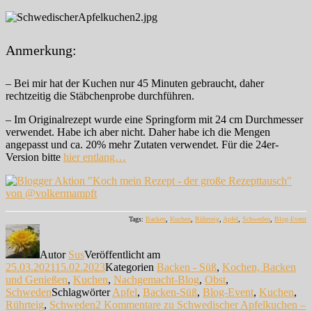
Anmerkung:
– Bei mir hat der Kuchen nur 45 Minuten gebraucht, daher
rechtzeitig die Stäbchenprobe durchführen.
– Im Originalrezept wurde eine Springform mit 24 cm Durchmesser
verwendet. Habe ich aber nicht. Daher habe ich die Mengen
angepasst und ca. 20% mehr Zutaten verwendet. Für die 24er-
Version bitte
hier entlang…
Tags:
Backen
,
Kuchen
,
Rührteig
,
Apfel
,
Schweden
,
Blog-Event
Autor
Sus
Veröffentlicht am
25.03.2021
15.02.2023
Kategorien
Backen - Süß
,
Kochen, Backen
und Genießen
,
Kuchen
,
Nachgemacht-Blog
,
Obst
,
Schweden
Schlagwörter
Apfel
,
Backen-Süß
,
Blog-Event
,
Kuchen
,
Rührteig
,
Schweden
2 Kommentare
zu Schwedischer Apfelkuchen –