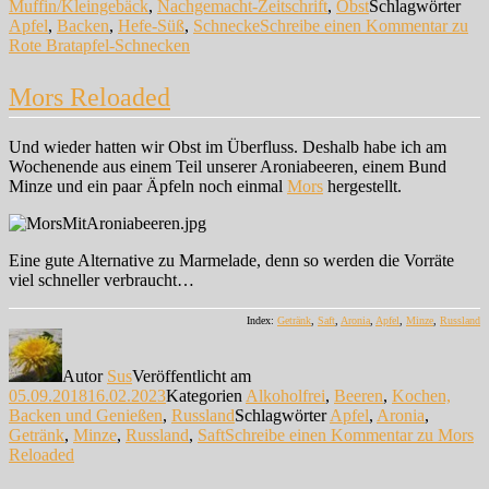
Muffin/Kleingebäck
,
Nachgemacht-Zeitschrift
,
Obst
Schlagwörter
Apfel
,
Backen
,
Hefe-Süß
,
Schnecke
Schreibe einen Kommentar
zu
Rote Bratapfel-Schnecken
Mors Reloaded
Und wieder hatten wir Obst im Überfluss. Deshalb habe ich am
Wochenende aus einem Teil unserer Aroniabeeren, einem Bund
Minze und ein paar Äpfeln noch einmal
Mors
hergestellt.
Eine gute Alternative zu Marmelade, denn so werden die Vorräte
viel schneller verbraucht…
Index:
Getränk
,
Saft
,
Aronia
,
Apfel
,
Minze
,
Russland
Autor
Sus
Veröffentlicht am
05.09.2018
16.02.2023
Kategorien
Alkoholfrei
,
Beeren
,
Kochen,
Backen und Genießen
,
Russland
Schlagwörter
Apfel
,
Aronia
,
Getränk
,
Minze
,
Russland
,
Saft
Schreibe einen Kommentar
zu Mors
Reloaded