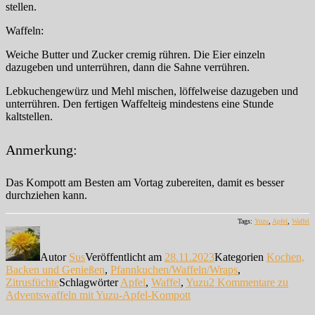
stellen.
Waffeln:
Weiche Butter und Zucker cremig rühren. Die Eier einzeln
dazugeben und unterrühren, dann die Sahne verrühren.
Lebkuchengewürz und Mehl mischen, löffelweise dazugeben und
unterrühren. Den fertigen Waffelteig mindestens eine Stunde
kaltstellen.
Anmerkung:
Das Kompott am Besten am Vortag zubereiten, damit es besser
durchziehen kann.
Tags:
Yuzu
,
Apfel
,
Waffel
Autor
Sus
Veröffentlicht am
28.11.2023
Kategorien
Kochen,
Backen und Genießen
,
Pfannkuchen/Waffeln/Wraps
,
Zitrusfüchte
Schlagwörter
Apfel
,
Waffel
,
Yuzu
2 Kommentare
zu
Adventswaffeln mit Yuzu-Apfel-Kompott