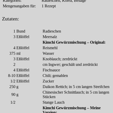
Kategorien:
Radieschen, Korea, Beilage
Mengenangaben für:
1 Rezept
Zutaten:
1
Bund
Radieschen
3
Eßlöffel
Meersalz
Kimchi Gewürzmischung – Original:
4
Eßlöffel
Reismehl
375
ml
Wasser
3
Eßlöffel
Knoblauch; zerdrückt
2
cm Ingwer; geschält und zerdrückt
4
Eßlöffel
Fischsauce
8-10
Eßlöffel
Chili; gemahlen
1/2
Eßlöffel
Zucker
250
g
Daikon Rettich; in 5 cm langen Streifchen
Chinesischer Schnittlauch; in 5 cm langen
90
g
Stücken
1/2
Stange Lauch
Kimchi Gewürzmischung – Meine
Version: