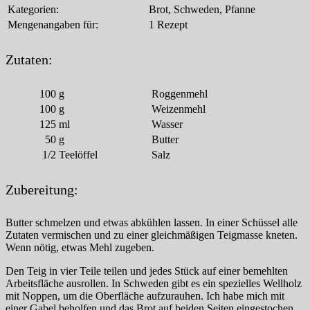
Kategorien:
Brot, Schweden, Pfanne
Mengenangaben für:
1 Rezept
Zutaten:
100
g
Roggenmehl
100
g
Weizenmehl
125
ml
Wasser
50
g
Butter
1/2
Teelöffel
Salz
Zubereitung:
Butter schmelzen und etwas abkühlen lassen. In einer Schüssel alle
Zutaten vermischen und zu einer gleichmäßigen Teigmasse kneten.
Wenn nötig, etwas Mehl zugeben.
Den Teig in vier Teile teilen und jedes Stück auf einer bemehlten
Arbeitsfläche ausrollen. In Schweden gibt es ein spezielles Wellholz
mit Noppen, um die Oberfläche aufzurauhen. Ich habe mich mit
einer Gabel beholfen und das Brot auf beiden Seiten eingestochen.