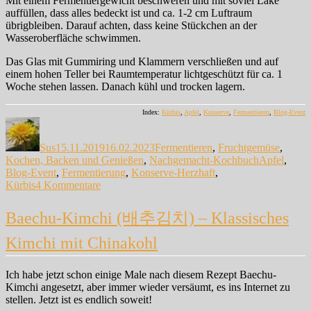
Mit einem Fermentiergewicht beschweren und mit soviel Lake
auffüllen, dass alles bedeckt ist und ca. 1-2 cm Luftraum
übrigbleiben. Darauf achten, dass keine Stückchen an der
Wasseroberfläche schwimmen.
Das Glas mit Gummiring und Klammern verschließen und auf
einem hohen Teller bei Raumtemperatur lichtgeschützt für ca. 1
Woche stehen lassen. Danach kühl und trocken lagern.
Index:
Kürbis
,
Apfel
,
Konserve
,
Fermentieren
,
Blog-Event
Autor
Veröffentlicht
Kategorien
am
Sus
15.11.2019
16.02.2023
Fermentieren
,
Fruchtgemüse
,
Schlagwört
Kochen, Backen und Genießen
,
Nachgemacht-Kochbuch
Apfel
,
Blog-Event
,
Fermentierung
,
Konserve-Herzhaft
,
zu
Kürbis
4 Kommentare
Fermentierter
Kürbis
Baechu-Kimchi (배추김치) – Klassisches
Kimchi mit Chinakohl
Ich habe jetzt schon einige Male nach diesem Rezept Baechu-
Kimchi angesetzt, aber immer wieder versäumt, es ins Internet zu
stellen. Jetzt ist es endlich soweit!