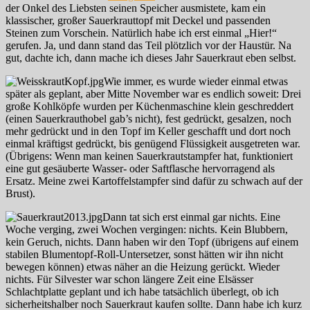
der Onkel des Liebsten seinen Speicher ausmistete, kam ein
klassischer, großer Sauerkrauttopf mit Deckel und passenden
Steinen zum Vorschein. Natürlich habe ich erst einmal „Hier!“
gerufen. Ja, und dann stand das Teil plötzlich vor der Haustür. Na
gut, dachte ich, dann mache ich dieses Jahr Sauerkraut eben selbst.
Wie immer, es wurde wieder einmal etwas
später als geplant, aber Mitte November war es endlich soweit: Drei
große Kohlköpfe wurden per Küchenmaschine klein geschreddert
(einen Sauerkrauthobel gab’s nicht), fest gedrückt, gesalzen, noch
mehr gedrückt und in den Topf im Keller geschafft und dort noch
einmal kräftigst gedrückt, bis genügend Flüssigkeit ausgetreten war.
(Übrigens: Wenn man keinen Sauerkrautstampfer hat, funktioniert
eine gut gesäuberte Wasser- oder Saftflasche hervorragend als
Ersatz. Meine zwei Kartoffelstampfer sind dafür zu schwach auf der
Brust).
Dann tat sich erst einmal gar nichts. Eine
Woche verging, zwei Wochen vergingen: nichts. Kein Blubbern,
kein Geruch, nichts. Dann haben wir den Topf (übrigens auf einem
stabilen Blumentopf-Roll-Untersetzer, sonst hätten wir ihn nicht
bewegen können) etwas näher an die Heizung gerückt. Wieder
nichts. Für Silvester war schon längere Zeit eine Elsässer
Schlachtplatte geplant und ich habe tatsächlich überlegt, ob ich
sicherheitshalber noch Sauerkraut kaufen sollte. Dann habe ich kurz