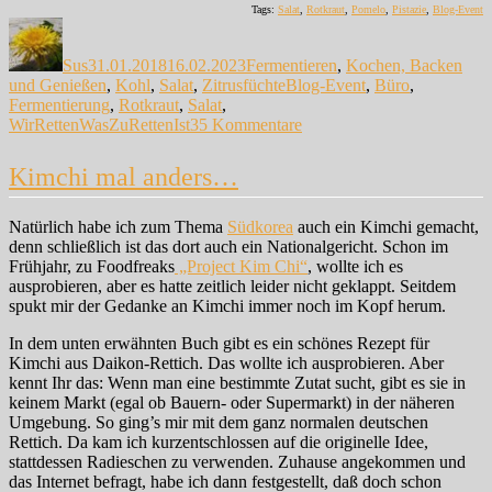
Tags:
Salat
,
Rotkraut
,
Pomelo
,
Pistazie
,
Blog-Event
Autor
Veröffentlicht
Kategorien
am
Sus
31.01.2018
16.02.2023
Fermentieren
,
Kochen, Backen
Schlagwörter
und Genießen
,
Kohl
,
Salat
,
Zitrusfüchte
Blog-Event
,
Büro
,
Fermentierung
,
Rotkraut
,
Salat
,
zu
WirRettenWasZuRettenIst
35 Kommentare
Rotkrautsalat
mit
Kimchi mal anders…
Pistazien
Natürlich habe ich zum Thema
Südkorea
auch ein Kimchi gemacht,
denn schließlich ist das dort auch ein Nationalgericht. Schon im
Frühjahr, zu Foodfreaks
„Project Kim Chi“
, wollte ich es
ausprobieren, aber es hatte zeitlich leider nicht geklappt. Seitdem
spukt mir der Gedanke an Kimchi immer noch im Kopf herum.
In dem unten erwähnten Buch gibt es ein schönes Rezept für
Kimchi aus Daikon-Rettich. Das wollte ich ausprobieren. Aber
kennt Ihr das: Wenn man eine bestimmte Zutat sucht, gibt es sie in
keinem Markt (egal ob Bauern- oder Supermarkt) in der näheren
Umgebung. So ging’s mir mit dem ganz normalen deutschen
Rettich. Da kam ich kurzentschlossen auf die originelle Idee,
stattdessen Radieschen zu verwenden. Zuhause angekommen und
das Internet befragt, habe ich dann festgestellt, daß doch schon