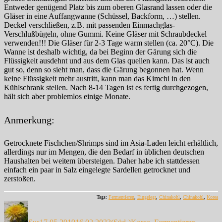
Entweder genügend Platz bis zum oberen Glasrand lassen oder die
Gläser in eine Auffangwanne (Schüssel, Backform, …) stellen.
Deckel verschließen, z.B. mit passenden Einmachglas-
Verschlußbügeln, ohne Gummi. Keine Gläser mit Schraubdeckel
verwenden!!! Die Gläser für 2-3 Tage warm stellen (ca. 20°C). Die
Wanne ist deshalb wichtig, da bei Beginn der Gärung sich die
Flüssigkeit ausdehnt und aus dem Glas quellen kann. Das ist auch
gut so, denn so sieht man, dass die Gärung begonnen hat. Wenn
keine Flüssigkeit mehr austritt, kann man das Kimchi in den
Kühlschrank stellen. Nach 8-14 Tagen ist es fertig durchgezogen,
hält sich aber problemlos einige Monate.
Anmerkung:
Getrocknete Fischchen/Shrimps sind im Asia-Laden leicht erhältlich,
allerdings nur im Mengen, die den Bedarf in üblichen deutschen
Haushalten bei weitem übersteigen. Daher habe ich stattdessen
einfach ein paar in Salz eingelegte Sardellen getrocknet und
zerstoßen.
Tags:
Fermentieren
,
Eingelegt
,
Chinakohl
,
Chinakohl
,
Korea
Autor
Veröffentlicht
Kategorien
am