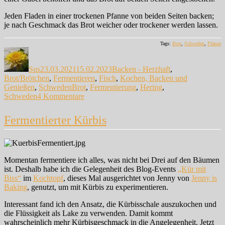
Jeden Fladen in einer trockenen Pfanne von beiden Seiten backen;
je nach Geschmack das Brot weicher oder trockener werden lassen.
Tags:
Brot
,
Schweden
,
Pfanne
Autor
Veröffentlicht
Kategorien
am
Sus
23.03.2021
15.02.2023
Backen - Herzhaft
,
Brot/Brötchen
,
Fermentieren
,
Fisch
,
Kochen, Backen und
Schlagwörter
Genießen
,
Schweden
Brot
,
Fermentierung
,
Hering
,
zu
Schweden
4 Kommentare
Tunnbröd
mit
Fermentierter Kürbis
Surströmming
Momentan fermentiere ich alles, was nicht bei Drei auf den Bäumen
ist. Deshalb habe ich die Gelegenheit des Blog-Events
„Kür mit
Biss“
im
Kochtopf
, dieses Mal ausgerichtet von Jenny von
Jenny is
Baking
, genutzt, um mit Kürbis zu experimentieren.
Interessant fand ich den Ansatz, die Kürbisschale auszukochen und
die Flüssigkeit als Lake zu verwenden. Damit kommt
wahrscheinlich mehr Kürbisgeschmack in die Angelegenheit. Jetzt