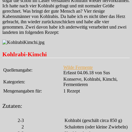
sogar die schon im Laster verstauten Kohlrabi wieder hervorkramen.
Ich hatte nach vier Kohlrabi gefragt und mit normaler Größe
gerechnet. Was bringt der gute Mensch an? Vier riesige
Kabensmänner von Kohlrabis. Da habe ich es nicht über das Herz
gebracht, ihn wieder zurückzuschicken und habe alle vier
genommen. Zwei davon habe ich anderweitig verarbeitet und zwei
landeten im folgenden Rezept:
Kohlrabi-Kimchi
Wilde Fermente
Quellenangabe:
Erfasst 04.06.18 von Sus
Konserve, Kohlrabi, Kimchi,
Kategorien:
Fermentieren
Mengenangaben für:
1 Rezept
Zutaten:
2-3
Kohlrabi (geschält circa 850 g)
2
Schalotten (oder kleine Zwiebeln)