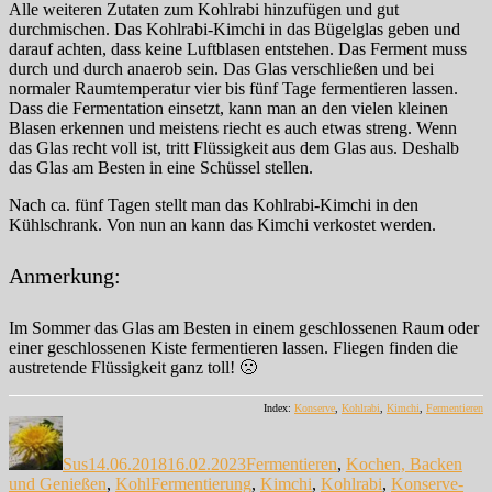
Alle weiteren Zutaten zum Kohlrabi hinzufügen und gut
durchmischen. Das Kohlrabi-Kimchi in das Bügelglas geben und
darauf achten, dass keine Luftblasen entstehen. Das Ferment muss
durch und durch anaerob sein. Das Glas verschließen und bei
normaler Raumtemperatur vier bis fünf Tage fermentieren lassen.
Dass die Fermentation einsetzt, kann man an den vielen kleinen
Blasen erkennen und meistens riecht es auch etwas streng. Wenn
das Glas recht voll ist, tritt Flüssigkeit aus dem Glas aus. Deshalb
das Glas am Besten in eine Schüssel stellen.
Nach ca. fünf Tagen stellt man das Kohlrabi-Kimchi in den
Kühlschrank. Von nun an kann das Kimchi verkostet werden.
Anmerkung:
Im Sommer das Glas am Besten in einem geschlossenen Raum oder
einer geschlossenen Kiste fermentieren lassen. Fliegen finden die
austretende Flüssigkeit ganz toll! 🙁
Index:
Konserve
,
Kohlrabi
,
Kimchi
,
Fermentieren
Autor
Veröffentlicht
Kategorien
am
Sus
14.06.2018
16.02.2023
Fermentieren
,
Kochen, Backen
Schlagwörter
und Genießen
,
Kohl
Fermentierung
,
Kimchi
,
Kohlrabi
,
Konserve-