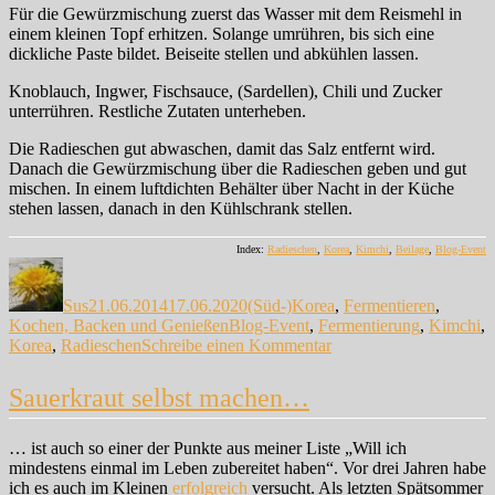
Für die Gewürzmischung zuerst das Wasser mit dem Reismehl in
einem kleinen Topf erhitzen. Solange umrühren, bis sich eine
dickliche Paste bildet. Beiseite stellen und abkühlen lassen.
Knoblauch, Ingwer, Fischsauce, (Sardellen), Chili und Zucker
unterrühren. Restliche Zutaten unterheben.
Die Radieschen gut abwaschen, damit das Salz entfernt wird.
Danach die Gewürzmischung über die Radieschen geben und gut
mischen. In einem luftdichten Behälter über Nacht in der Küche
stehen lassen, danach in den Kühlschrank stellen.
Index:
Radieschen
,
Korea
,
Kimchi
,
Beilage
,
Blog-Event
Autor
Veröffentlicht
Kategorien
am
Sus
21.06.2014
17.06.2020
(Süd-)Korea
,
Fermentieren
,
Schlagwörter
Kochen, Backen und Genießen
Blog-Event
,
Fermentierung
,
Kimchi
,
zu
Korea
,
Radieschen
Schreibe einen Kommentar
Kimchi
mal
Sauerkraut selbst machen…
anders…
… ist auch so einer der Punkte aus meiner Liste „Will ich
mindestens einmal im Leben zubereitet haben“. Vor drei Jahren habe
ich es auch im Kleinen
erfolgreich
versucht. Als letzten Spätsommer