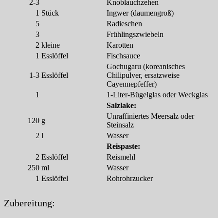
2-3
Knoblauchzehen
1
Stück
Ingwer (daumengroß)
5
Radieschen
3
Frühlingszwiebeln
2
kleine
Karotten
1
Esslöffel
Fischsauce
Gochugaru (koreanisches
1-3
Esslöffel
Chilipulver, ersatzweise
Cayennepfeffer)
1
1-Liter-Bügelglas oder Weckglas
Salzlake:
Unraffiniertes Meersalz oder
120
g
Steinsalz
2
l
Wasser
Reispaste:
2
Esslöffel
Reismehl
250
ml
Wasser
1
Esslöffel
Rohrohrzucker
Zubereitung: