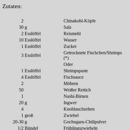
Zutaten:
2
Chinakohl-Köpfe
30
g
Salz
2
Esslöffel
Reismehl
10
Esslöffel
Wasser
1
Esslöffel
Zucker
Getrocknete Fischchen/Shrimps
3
Esslöffel
(*)
Oder
1
Esslöffel
Shrimpspaste
4
Esslöffel
Fischsauce
2
Möhren
50
Weißer Rettich
1
Nashi-Birnen
20
g
Ingwer
4
Knoblauchzehen
1
groß
Zwiebel
20-30
g
Gochugaru-Chilipulver
1/2
Bündel
Frühlingszwiebeln