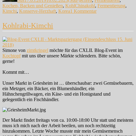
Sus
17.05.2019
16.02.2023
(Süd-)Korea
,
Fermentieren
,
Schlagwörter
Kochen, Backen und Genießen
,
Kohl
Chinakohl
,
Fermentierung
,
zu
Kimchi
,
Konserve-Herzhaft
,
Korea
1 Kommentar
Baechu-
Kimchi
Kohlrabi-Kimchi
(배
추
김
치)
Simone von
zimtkringel
möchte für das CXLII. Blog-Event im
–
Kochtopf
mit uns über unsere Märkte schlendern. Bitte schön,
Klassisches
gerne!
Kimchi
mit
Kommt mit…
Chinakohl
Unser Markt in Griesheim ist … überschaubar: zwei Gemüsebauern,
ein Metzger, ein Bäcker, ein Blumenhändler, ein
Hähnchengrillwagen, ein Käse- und ein Honigstand und
gelegentlich ein Fischhändler.
Der Markt findet freitags von ca. 10:00-18:00 Uhr statt und meistens
muss ich mich nach der Arbeit beeilen, um noch rechtzeitig
hinzukommen. Letzte Woche musste mir mein Gemüsemensch