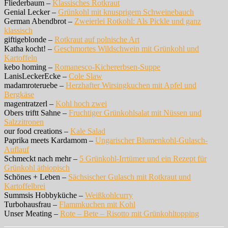
Fliederbaum –
Klassisches Rotkraut
Genial Lecker –
Grünkohl mit knusprigem Schweinebauch
German Abendbrot –
Zweierlei Rotkohl: Als Pickle und ganz
klassisch
giftigeblonde –
Rotkraut auf polnische Art
Katha kocht! –
Geschmortes Wildschwein mit Grünkohl und
Kartoffeln
kebo homing –
Romanesco-Kichererbsen-Suppe
LanisLeckerEcke –
Cole Slaw
madamroteruebe –
Herzhafter Wirsingkuchen mit Apfel und
Bergkäse
magentratzerl –
Kohl hoch zwei
Obers triftt Sahne –
Fruchtiger Grünkohlsalat mit Nüssen und
Salzzitronen
our food creations –
Kale Salad
Paprika meets Kardamom –
Ungarischer Blumenkohl-Gulasch-
Auflauf
Schmeckt nach mehr –
5 Grünkohl-Irrtümer und ein Rezept für
Grünkohl äthiopisch
Schönes + Leben –
Sächsischer Gulasch mit Rotkraut und
Kartoffelbrei
Summsis Hobbyküche –
Weißkohlcurry
Turbohausfrau –
Flammkuchen mit Kohl
Unser Meating –
Rote – Bete – Risotto mit Grünkohltopping