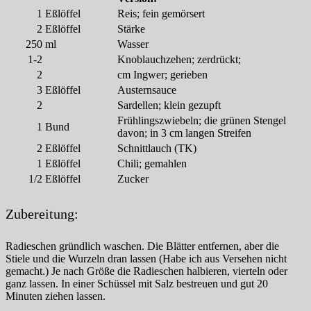
1
Eßlöffel
Reis; fein gemörsert
2
Eßlöffel
Stärke
250
ml
Wasser
1-2
Knoblauchzehen; zerdrückt;
2
cm Ingwer; gerieben
3
Eßlöffel
Austernsauce
2
Sardellen; klein gezupft
Frühlingszwiebeln; die grünen Stengel
1
Bund
davon; in 3 cm langen Streifen
2
Eßlöffel
Schnittlauch (TK)
1
Eßlöffel
Chili; gemahlen
1/2
Eßlöffel
Zucker
Zubereitung:
Radieschen gründlich waschen. Die Blätter entfernen, aber die
Stiele und die Wurzeln dran lassen (Habe ich aus Versehen nicht
gemacht.) Je nach Größe die Radieschen halbieren, vierteln oder
ganz lassen. In einer Schüssel mit Salz bestreuen und gut 20
Minuten ziehen lassen.