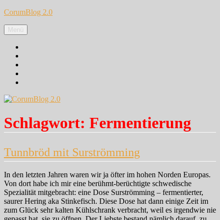
Zum
CorumBlog 2.0
Inhalt
springen
Menü
Facebook
Instagram
Pinterest
Google+
Twitter
Schlagwort:
Fermentierung
Tunnbröd mit Surströmming
In den letzten Jahren waren wir ja öfter im hohen Norden Europas.
Von dort habe ich mir eine berühmt-berüchtigte schwedische
Spezialität mitgebracht: eine Dose Surströmming – fermentierter,
saurer Hering aka Stinkefisch. Diese Dose hat dann einige Zeit im
zum Glück sehr kalten Kühlschrank verbracht, weil es irgendwie nie
gepasst hat, sie zu öffnen. Der Liebste bestand nämlich darauf, zu