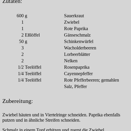
Zutaten:
600
g
Sauerkraut
1
Zwiebel
1
Rote Paprika
2
Eßlöffel
Gänseschmalz
50
g
Schinkenwürfel
3
Wacholderbeeren
2
Lorbeerblätter
2
Nelken
1/2
Teelöffel
Rosenpaprika
1/4
Teelöffel
Cayennepfeffer
1/4
Teelöffel
Rote Pfefferbeeren; gemahlen
Salz, Pfeffer
Zubereitung:
Zwiebel häuten und in Viertelringe schneiden. Paprika ebenfalls
putzen und in ähnliche Streifen schneiden.
Schmalz in einem Topf erhitzen und zuerst die Zwiebel