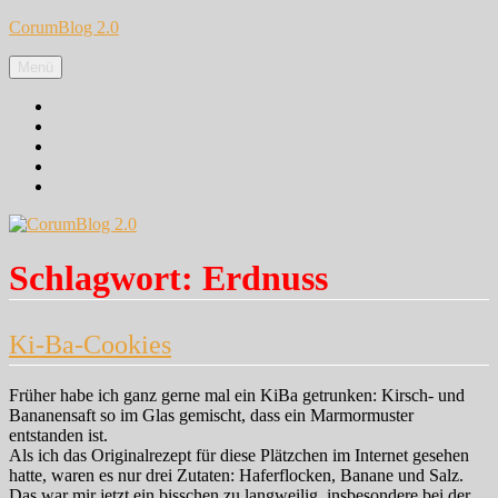
Zum
CorumBlog 2.0
Inhalt
springen
Menü
Facebook
Instagram
Pinterest
Google+
Twitter
Schlagwort:
Erdnuss
Ki-Ba-Cookies
Früher habe ich ganz gerne mal ein KiBa getrunken: Kirsch- und
Bananensaft so im Glas gemischt, dass ein Marmormuster
entstanden ist.
Als ich das Originalrezept für diese Plätzchen im Internet gesehen
hatte, waren es nur drei Zutaten: Haferflocken, Banane und Salz.
Das war mir jetzt ein bisschen zu langweilig, insbesondere bei der