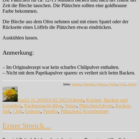
Zeit die Bleche tauschen. Die Plätzchen sollten eine goldbraune
Farbe bekommen.
Die Bleche aus dem Ofen nehmen und mit einen Spatel oder der
Rückseite eines Löffels die Plätzchen etwas eindrücken.
Auskühlen lassen.
Anmerkung:
– Im Originalrezept war kein scharfes Chilipulver enthalten.
– Nicht mit dem Paprikapulver sparen: es verliert sich beim Backen.
Index:
Backen
,
Plätzchen
,
Erdnuss
,
Paprika
,
Chili
,
Advent
Autor
Veröffentlicht
Kategorien
am
Sus
11.11.2018
16.02.2023
Advent
,
Kochen, Backen und
Schlagwörter
Genießen
,
Nachgemacht-Blog
,
Nüsse
,
Plätzchen
Advent
,
Backen-
zu
Süß
,
Chili
,
Erdnuss
,
Paprika
,
Plätzchen
2 Kommentare
Erdnussbutter-
Paprika-
Erster Streich…
Plätzchen