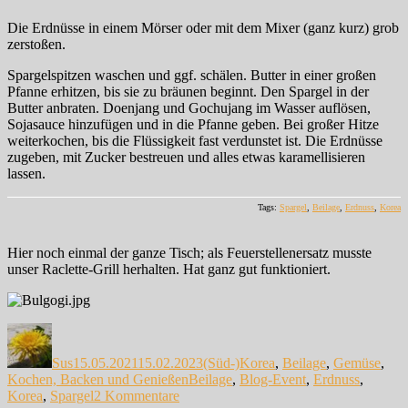
Die Erdnüsse in einem Mörser oder mit dem Mixer (ganz kurz) grob
zerstoßen.
Spargelspitzen waschen und ggf. schälen. Butter in einer großen
Pfanne erhitzen, bis sie zu bräunen beginnt. Den Spargel in der
Butter anbraten. Doenjang und Gochujang im Wasser auflösen,
Sojasauce hinzufügen und in die Pfanne geben. Bei großer Hitze
weiterkochen, bis die Flüssigkeit fast verdunstet ist. Die Erdnüsse
zugeben, mit Zucker bestreuen und alles etwas karamellisieren
lassen.
Tags:
Spargel
,
Beilage
,
Erdnuss
,
Korea
Hier noch einmal der ganze Tisch; als Feuerstellenersatz musste
unser Raclette-Grill herhalten. Hat ganz gut funktioniert.
Autor
Veröffentlicht
Kategorien
am
Sus
15.05.2021
15.02.2023
(Süd-)Korea
,
Beilage
,
Gemüse
,
Schlagwörter
Kochen, Backen und Genießen
Beilage
,
Blog-Event
,
Erdnuss
,
zu
Korea
,
Spargel
2 Kommentare