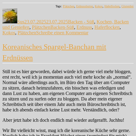
Tags:
Plätzchen
,
Erdnussbutter
,
Kokos
,
Haferflocken
,
Glutenfrei
Autor
Veröffentlicht
Kategorien
am
Sus
23.07.2025
23.07.2025
Backen - Süß
,
Kochen, Backen
Schlagwörter
und Genießen
,
Plätzchen
Backen-Süß
,
Erdnuss
,
Haferflocken
,
zu
Kokos
,
Plätzchen
Schreibe einen Kommentar
Kokos-
Erdnussbutter-
Koreanisches Spargel-Banchan mit
Cookies
Erdnüssen
Still ist es hier geworden, dabei würde ich gerne viel mehr bloggen,
erst recht, weil ich ja momentan auch viel mehr koche als „normal“.
Normal wäre allerdings auch, im Büro den Tag über am Computer
zu sitzen, danach heimzufahren, ein bisschen was erledigen und
dann Lust zu haben, am eigenen Computer am eigenen Schreibtisch
zu sitzen und zu surfen oder zu bloggen. Da aber mein eigener
Schreibtisch seit über einem Jahr auch mein Büroschreibtisch ist,
habe ich abends einfach keine Lust mehr. Verständlich, oder?
Aber jetzt habe ich doch endlich mal wieder aufgerafft. Juchhu!
Wir Ihr vielleicht wisst, mag ich die koreanische Küche sehr gerne.
Neulich habe ich in Frankfurt-Höchst einen (zumindest für mich)