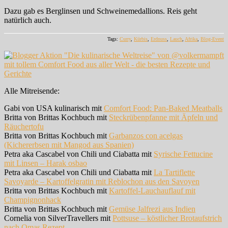
Dazu gab es Berglinsen und Schweinemedallions. Reis geht
natürlich auch.
Tags:
Curry
,
Kürbis
,
Erdnuss
,
Lauch
,
Afrika
,
Blog-Event
Alle Mitreisende:
Gabi von USA kulinarisch mit
Comfort Food: Pan-Baked Meatballs
Britta von Brittas Kochbuch mit
Steckrübenpfanne mit Äpfeln und
Räuchertofu
Britta von Brittas Kochbuch mit
Garbanzos con acelgas
(Kichererbsen mit Mangod aus Spanien)
Petra aka Cascabel von Chili und Ciabatta mit
Syrische Fettucine
mit Linsen – Harak osbao
Petra aka Cascabel von Chili und Ciabatta mit
La Tartiflette
Savoyarde – Kartoffelgratin mit Reblochon aus den Savoyen
Britta von Brittas Kochbuch mit
Kartoffel-Lauchauflauf mit
Champignonhack
Britta von Brittas Kochbuch mit
Gemüse Jalfrezi aus Indien
Cornelia von SilverTravellers mit
Pottsuse – köstlicher Brotaufstrich
nach Omas Rezept