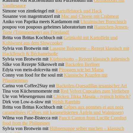
Kathrina von Küchentraum und Purzelbaum mit
Germknödel mit
Vanillesauce
Simone von zimtkringel mit
Kartoffelstock und Hack
Susanne von magentratzerl mit
Mac and Cheese mit Crabmeat
Aniko von Paprika meets Kardamom mit
Ukrainischer Borschtsch
poupou von poupous geheimes laboratorium mit
Hannchen-Jensen-
Torte (Trümmertorte) aus Friesland!
Britta von Brittas Kochbuch mit
Grünkohl mit Kartoffeln und
Kohlwurst aus dem Slowcooker
Sylvia von Brotwein mit
Lasagne Bolognese – Rezept klassisch mit
Hackfleisch & Béchamelsoße
Sylvia von Brotwein mit
Kürbisrisotto – Rezept klassisch italienisch
Silke von Rezepte Silkeswelt mit
Backofen Berliner
Edyta von mein-dolcevita mit
Piroggen wie bei Mama
Conny von food for the soul mit
Klassische Krapfen mit
Pflaumenmus
Carina von Coffee2Stay mit
Backofen-Quesadillas texanischer Art
Tina von Küchenmomente mit
Red Velvet Cupcakes zum Verlieben
Ute von Wiesengenuss mit
Chicken Tikka Masala – typisch britisch?
Dirk von Low-n-slow mit
Welsh Rarebits
Britta von Brittas Kochbuch mit
Crêpes aux pommes et aux noix
caramélisées (Crêpes mit karamelisierten Äpfeln und Walnüssen)
Wilma von Pane-Bistecca mit
Pancit Canton from Lucille Comfort
food from the Philippines
Sylvia von Brotwein mit
Hühnersuppe selber machen – klassisch