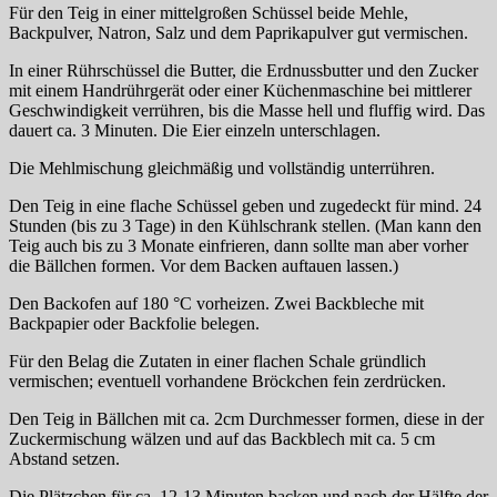
Für den Teig in einer mittelgroßen Schüssel beide Mehle,
Backpulver, Natron, Salz und dem Paprikapulver gut vermischen.
In einer Rührschüssel die Butter, die Erdnussbutter und den Zucker
mit einem Handrührgerät oder einer Küchenmaschine bei mittlerer
Geschwindigkeit verrühren, bis die Masse hell und fluffig wird. Das
dauert ca. 3 Minuten. Die Eier einzeln unterschlagen.
Die Mehlmischung gleichmäßig und vollständig unterrühren.
Den Teig in eine flache Schüssel geben und zugedeckt für mind. 24
Stunden (bis zu 3 Tage) in den Kühlschrank stellen. (Man kann den
Teig auch bis zu 3 Monate einfrieren, dann sollte man aber vorher
die Bällchen formen. Vor dem Backen auftauen lassen.)
Den Backofen auf 180 °C vorheizen. Zwei Backbleche mit
Backpapier oder Backfolie belegen.
Für den Belag die Zutaten in einer flachen Schale gründlich
vermischen; eventuell vorhandene Bröckchen fein zerdrücken.
Den Teig in Bällchen mit ca. 2cm Durchmesser formen, diese in der
Zuckermischung wälzen und auf das Backblech mit ca. 5 cm
Abstand setzen.
Die Plätzchen für ca. 12-13 Minuten backen und nach der Hälfte der