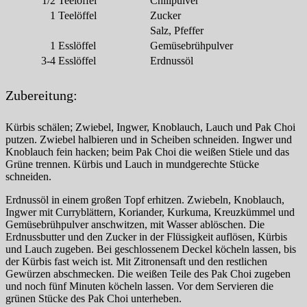
1/2
Teelöffel
Chilipulver
1
Teelöffel
Zucker
Salz, Pfeffer
1
Esslöffel
Gemüsebrühpulver
3-4
Esslöffel
Erdnussöl
Zubereitung:
Kürbis schälen; Zwiebel, Ingwer, Knoblauch, Lauch und Pak Choi
putzen. Zwiebel halbieren und in Scheiben schneiden. Ingwer und
Knoblauch fein hacken; beim Pak Choi die weißen Stiele und das
Grüne trennen. Kürbis und Lauch in mundgerechte Stücke
schneiden.
Erdnussöl in einem großen Topf erhitzen. Zwiebeln, Knoblauch,
Ingwer mit Curryblättern, Koriander, Kurkuma, Kreuzkümmel und
Gemüsebrühpulver anschwitzen, mit Wasser ablöschen. Die
Erdnussbutter und den Zucker in der Flüssigkeit auflösen, Kürbis
und Lauch zugeben. Bei geschlossenem Deckel köcheln lassen, bis
der Kürbis fast weich ist. Mit Zitronensaft und den restlichen
Gewürzen abschmecken. Die weißen Teile des Pak Choi zugeben
und noch fünf Minuten köcheln lassen. Vor dem Servieren die
grünen Stücke des Pak Choi unterheben.