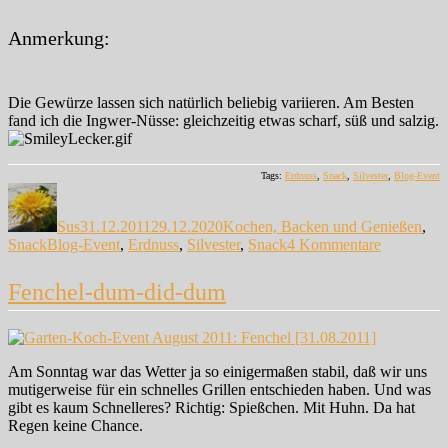
Anmerkung:
Die Gewürze lassen sich natürlich beliebig variieren. Am Besten
fand ich die Ingwer-Nüsse: gleichzeitig etwas scharf, süß und salzig.
Tags:
Erdnuss
,
Snack
,
Silvester
,
Blog-Event
Autor
Veröffentlicht
Kategorien
am
Sus
31.12.2011
29.12.2020
Kochen, Backen und Genießen
,
Schlagwörter
zu
Snack
Blog-Event
,
Erdnuss
,
Silvester
,
Snack
4 Kommentare
Schneller
Jahres-
Fenchel-dum-did-dum
End-
Snack
Am Sonntag war das Wetter ja so einigermaßen stabil, daß wir uns
mutigerweise für ein schnelles Grillen entschieden haben. Und was
gibt es kaum Schnelleres? Richtig: Spießchen. Mit Huhn. Da hat
Regen keine Chance.