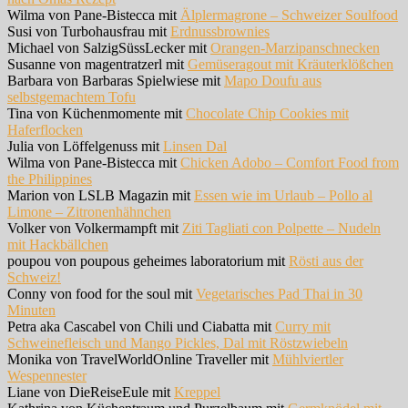
Wilma von Pane-Bistecca mit
Älplermagrone – Schweizer Soulfood
Susi von Turbohausfrau mit
Erdnussbrownies
Michael von SalzigSüssLecker mit
Orangen-Marzipanschnecken
Susanne von magentratzerl mit
Gemüseragout mit Kräuterklößchen
Barbara von Barbaras Spielwiese mit
Mapo Doufu aus
selbstgemachtem Tofu
Tina von Küchenmomente mit
Chocolate Chip Cookies mit
Haferflocken
Julia von Löffelgenuss mit
Linsen Dal
Wilma von Pane-Bistecca mit
Chicken Adobo – Comfort Food from
the Philippines
Marion von LSLB Magazin mit
Essen wie im Urlaub – Pollo al
Limone – Zitronenhähnchen
Volker von Volkermampft mit
Ziti Tagliati con Polpette – Nudeln
mit Hackbällchen
poupou von poupous geheimes laboratorium mit
Rösti aus der
Schweiz!
Conny von food for the soul mit
Vegetarisches Pad Thai in 30
Minuten
Petra aka Cascabel von Chili und Ciabatta mit
Curry mit
Schweinefleisch und Mango Pickles, Dal mit Röstzwiebeln
Monika von TravelWorldOnline Traveller mit
Mühlviertler
Wespennester
Liane von DieReiseEule mit
Kreppel