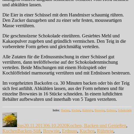
und abkühlen lassen.
Die Eier in einer Schüssel mit dem Handmixer schaumig rühren.
Den Zucker dazugeben und zu einer sehr festen, mousseartigen
Masse verrühren.
Die geschmolzene Schokolade einrühren. Gesiebtes Mehl und
Kakaopulver zugeben und gründlich vermischen. Den Teig in die
vorbereitete Form geben und gleichmäßig verteilen.
Alle Zutaten für die Erdnussmischung in einer Schüssel gut
verrühren, dann teelöffelweise auf der Schokoladenmischung
verteilen. Beide Mischungen mit einem Holzspieß oder
Kochlöffelstiel marmorartig verrühren und mit Erdnüssen bestreuen.
Im vorgeheizten Backofen ca. 30 Minuten backen oder bis der Teig
sich fest anfühlt. Abkühlen lassen, aus der Form nehmen und für
einzelne Brownies in 16 Stücke schneiden. In einem luftdichten
Behälter aufbewahren und innerhalb von 5 Tagen verzehren.
Index:
Backen
,
Kuchen
,
Rührteig
,
Brownie
,
Erdnuss
,
Schokolade
Autor
Veröffentlicht
Kategorien
am
Sus
20.11.2013
06.10.2020
Kochen, Backen und Genießen
,
Schlagwörter
Kuchen
Backen-Süß
,
Brownie
,
Erdnuss
,
Kuchen
,
Rührteig
,