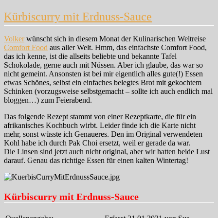
Koreanisches
Spargel-
Kürbiscurry mit Erdnuss-Sauce
Banchan
mit
Erdnüssen
Volker
wünscht sich in diesem Monat der Kulinarischen Weltreise
Comfort Food
aus aller Welt. Hmm, das einfachste Comfort Food,
das ich kenne, ist die allseits beliebte und bekannte Tafel
Schokolade, gerne auch mit Nüssen. Aber ich glaube, das war so
nicht gemeint. Ansonsten ist bei mir eigentlich alles gute(!) Essen
etwas Schönes, selbst ein einfaches belegtes Brot mit gekochtem
Schinken (vorzugsweise selbstgemacht – sollte ich auch endlich mal
bloggen…) zum Feierabend.
Das folgende Rezept stammt von einer Rezeptkarte, die für ein
afrikanisches Kochbuch wirbt. Leider finde ich die Karte nicht
mehr, sonst wüsste ich Genaueres. Den im Original verwendeten
Kohl habe ich durch Pak Choi ersetzt, weil er gerade da war.
Die Linsen sind jetzt auch nicht original, aber wir hatten beide Lust
darauf. Genau das richtige Essen für einen kalten Wintertag!
Kürbiscurry mit Erdnuss-Sauce