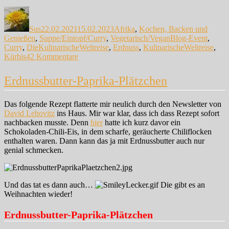
Autor
Veröffentlicht
Kategorien
am
Sus
22.02.2021
15.02.2023
Afrika
,
Kochen, Backen und
Schlagwörter
Genießen
,
Suppe/Eintopf/Curry
,
Vegetarisch/Vegan
Blog-Event
,
Curry
,
DieKulinarischeWeltreise
,
Erdnuss
,
KulinarischeWeltreise
,
zu
Kürbis
42 Kommentare
Kürbiscurry
mit
Erdnussbutter-Paprika-Plätzchen
Erdnuss-
Sauce
Das folgende Rezept flatterte mir neulich durch den Newsletter von
David Lebovitz
ins Haus. Mir war klar, dass ich dass Rezept sofort
nachbacken musste. Denn
hier
hatte ich kurz davor ein
Schokoladen-Chili-Eis, in dem scharfe, geräucherte Chiliflocken
enthalten waren. Dann kann das ja mit Erdnussbutter auch nur
genial schmecken.
Und das tat es dann auch…
Die gibt es an
Weihnachten wieder!
Erdnussbutter-Paprika-Plätzchen