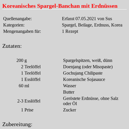
Koreanisches Spargel-Banchan mit Erdnüssen
Quellenangabe:
Erfasst 07.05.2021 von Sus
Kategorien:
Spargel, Beilage, Erdnuss, Korea
Mengenangaben für:
1 Rezept
Zutaten:
200
g
Spargelspitzen, weiß, dünn
2
Teelöffel
Doenjang (oder Misopaste)
1
Teelöffel
Gochujang Chilipaste
1
Esslöffel
Koreanische Sojasauce
60
ml
Wasser
Butter
Geröstete Erdnüsse, ohne Salz
2-3
Esslöffel
oder Öl
1
Prise
Zucker
Zubereitung: