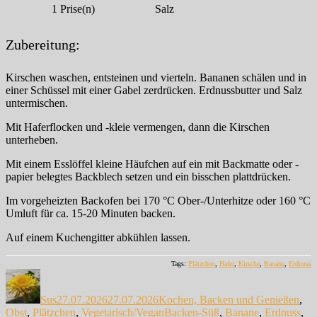
1
Prise(n)
Salz
Zubereitung:
Kirschen waschen, entsteinen und vierteln. Bananen schälen und in
einer Schüssel mit einer Gabel zerdrücken. Erdnussbutter und Salz
untermischen.
Mit Haferflocken und -kleie vermengen, dann die Kirschen
unterheben.
Mit einem Esslöffel kleine Häufchen auf ein mit Backmatte oder -
papier belegtes Backblech setzen und ein bisschen plattdrücken.
Im vorgeheizten Backofen bei 170 °C Ober-/Unterhitze oder 160 °C
Umluft für ca. 15-20 Minuten backen.
Auf einem Kuchengitter abkühlen lassen.
Tags:
Plätzchen
,
Hafer
,
Kirsche
,
Banane
,
Erdnuss
Autor
Veröffentlicht
Kategorien
am
Sus
27.07.2026
27.07.2026
Kochen, Backen und Genießen
,
Schlagwörter
Obst
,
Plätzchen
,
Vegetarisch/Vegan
Backen-Süß
,
Banane
,
Erdnuss
,