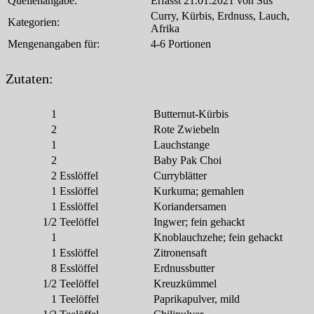
Quellenangabe:
Erfasst 21.01.2021 von Sus
Curry, Kürbis, Erdnuss, Lauch,
Kategorien:
Afrika
Mengenangaben für:
4-6 Portionen
Zutaten:
1
Butternut-Kürbis
2
Rote Zwiebeln
1
Lauchstange
2
Baby Pak Choi
2
Esslöffel
Curryblätter
1
Esslöffel
Kurkuma; gemahlen
1
Esslöffel
Koriandersamen
1/2
Teelöffel
Ingwer; fein gehackt
1
Knoblauchzehe; fein gehackt
1
Esslöffel
Zitronensaft
8
Esslöffel
Erdnussbutter
1/2
Teelöffel
Kreuzkümmel
1
Teelöffel
Paprikapulver, mild