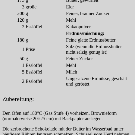
175
g
Butter; gewürfelt
3
große
Eier
200
g
Feiner, brauner Zucker
120
g
Mehl
2
Esslöffel
Kakaopulver
Erdnussmischung:
180
g
Feine glatte Erdnussbutter
Salz (wenn die Erdnussbutter
1
Prise
nicht salzig genug ist)
50
g
Feiner Zucker
1
Esslöffel
Mehl
5
Esslöffel
Milch
Ungesalzene Erdnüsse; geschält
2
Esslöffel
und geröstet
Zubereitung:
Den Ofen auf 180°C (Gas Stufe 4) vorheizen. Brownieform
(normalerweise 20×25 cm) mit Backpapier auslegen.
Die zerbrochene Schokolade mit der Butter im Wasserbad unter
häufigem Rühren langsam schmelzen. Schüssel vom Herd nehmen