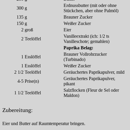
Erdnussbutter (mit oder ohne
300
g
Stückchen, aber ohne Palmöl)
135
g
Brauner Zucker
150
g
Weißer Zucker
2
groß
Eier
Vanilleextrakt (ich: 1/2 ts
2
Teelöffel
Vanilleschote; gemahlen)
Paprika Belag:
Brauner Vollrohrzucker
1
Esslöffel
(Turbinado)
1
Esslöffel
Weißer Zucker
2 1/2
Teelöffel
Geräuchertes Paprikapulver, mild
Geräuchertes Paprikapulver,
4-5
Prise(n)
pikant
Salzflocken (Fleur de Sel oder
1 1/2
Teelöffel
Maldon)
Zubereitung:
Eier und Butter auf Raumtemperatur bringen.