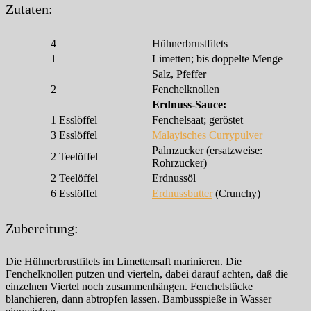
Zutaten:
4
Hühnerbrustfilets
1
Limetten; bis doppelte Menge
Salz, Pfeffer
2
Fenchelknollen
Erdnuss-Sauce:
1
Esslöffel
Fenchelsaat; geröstet
3
Esslöffel
Malayisches Currypulver
Palmzucker (ersatzweise:
2
Teelöffel
Rohrzucker)
2
Teelöffel
Erdnussöl
6
Esslöffel
Erdnussbutter
(Crunchy)
Zubereitung:
Die Hühnerbrustfilets im Limettensaft marinieren. Die
Fenchelknollen putzen und vierteln, dabei darauf achten, daß die
einzelnen Viertel noch zusammenhängen. Fenchelstücke
blanchieren, dann abtropfen lassen. Bambusspieße in Wasser