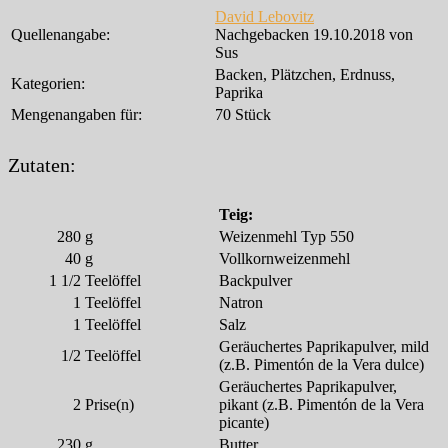
David Lebovitz
Quellenangabe:
Nachgebacken 19.10.2018 von
Sus
Backen, Plätzchen, Erdnuss,
Kategorien:
Paprika
Mengenangaben für:
70 Stück
Zutaten:
Teig:
280
g
Weizenmehl Typ 550
40
g
Vollkornweizenmehl
1 1/2
Teelöffel
Backpulver
1
Teelöffel
Natron
1
Teelöffel
Salz
Geräuchertes Paprikapulver, mild
1/2
Teelöffel
(z.B. Pimentón de la Vera dulce)
Geräuchertes Paprikapulver,
2
Prise(n)
pikant (z.B. Pimentón de la Vera
picante)
230
g
Butter