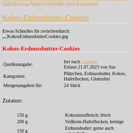
zu
Haferflocken
,
Plätzchen
Schreibe einen Kommentar
Ki-
Ba-
Kokos-Erdnussbutter-Cookies
Cookies
Etwas Schnelles für zwischendurch:
Kokos-Erdnussbutter-Cookies
frei nach
Cahama
Quellenangabe:
Erfasst 21.07.2025 von Sus
Plätzchen, Erdnussbutter, Kokos,
Kategorien:
Haferflocken, Glutenfrei
Mengenangaben für:
24 Stück
Zutaten:
150
g
Kokosnussfleisch; frisch
200
g
Vollkorn-Haferflocken, kernige
Erdnussbutter; gerne auch
150
g