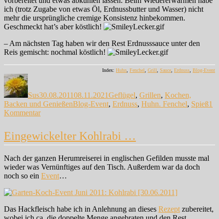
vorbereitet und etwas abkühlen lassen. Beim Wiedererwärmen habe
ich (trotz Zugabe von etwas Öl, Erdnussbutter und Wasser) nicht
mehr die ursprüngliche cremige Konsistenz hinbekommen.
Geschmeckt hat’s aber köstlich!
– Am nächsten Tag haben wir den Rest Erdnusssauce unter den
Reis gemischt: nochmal köstlich!
Index:
Huhn
,
Fenchel
,
Grill
,
Sauce
,
Erdnuss
,
Blog-Event
Autor
Veröffentlicht
Kategorien
am
Sus
30.08.2011
08.11.2021
Geflügel
,
Grillen
,
Kochen,
Schlagwörter
Backen und Genießen
Blog-Event
,
Erdnuss
,
Huhn. Fenchel
,
Spieß
1
zu
Kommentar
Fenchel-
dum-
Eingewickelter Kohlrabi …
did-
dum
Nach der ganzen Herumreiserei in englischen Gefilden musste mal
wieder was Vernünftiges auf den Tisch. Außerdem war da doch
noch so ein
Event
…
Das Hackfleisch habe ich in Anlehnung an dieses
Rezept
zubereitet,
wobei ich ca. die doppelte Menge angebraten und den Rest