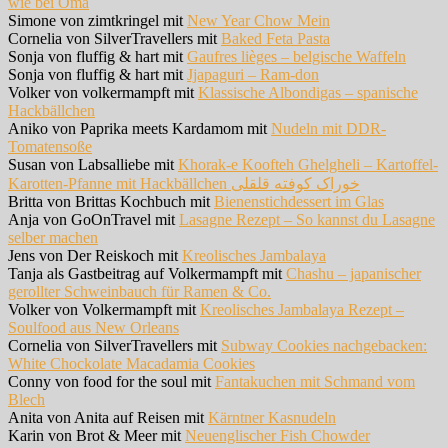
wie bei Oma
Simone von zimtkringel mit
New Year Chow Mein
Cornelia von SilverTravellers mit
Baked Feta Pasta
Sonja von fluffig & hart mit
Gaufres lièges – belgische Waffeln
Sonja von fluffig & hart mit
Jjapaguri – Ram-don
Volker von volkermampft mit
Klassische Albondigas – spanische
Hackbällchen
Aniko von Paprika meets Kardamom mit
Nudeln mit DDR-
Tomatensoße
Susan von Labsalliebe mit
Khorak-e Koofteh Ghelgheli – Kartoffel-
Karotten-Pfanne mit Hackbällchen خوراک کوفته قلقلی
Britta von Brittas Kochbuch mit
Bienenstichdessert im Glas
Anja von GoOnTravel mit
Lasagne Rezept – So kannst du Lasagne
selber machen
Jens von Der Reiskoch mit
Kreolisches Jambalaya
Tanja als Gastbeitrag auf Volkermampft mit
Chashu – japanischer
gerollter Schweinbauch für Ramen & Co.
Volker von Volkermampft mit
Kreolisches Jambalaya Rezept –
Soulfood aus New Orleans
Cornelia von SilverTravellers mit
Subway Cookies nachgebacken:
White Chockolate Macadamia Cookies
Conny von food for the soul mit
Fantakuchen mit Schmand vom
Blech
Anita von Anita auf Reisen mit
Kärntner Kasnudeln
Karin von Brot & Meer mit
Neuenglischer Fish Chowder