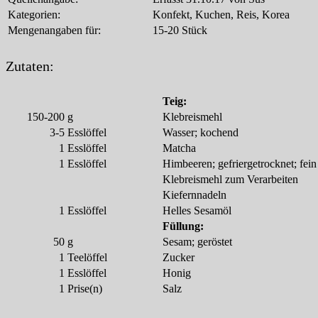
Kategorien:
Konfekt, Kuchen, Reis, Korea
Mengenangaben für:
15-20 Stück
Zutaten:
Teig:
150-200
g
Klebreismehl
3-5
Esslöffel
Wasser; kochend
1
Esslöffel
Matcha
1
Esslöffel
Himbeeren; gefriergetrocknet; fei
Klebreismehl zum Verarbeiten
Kiefernnadeln
1
Esslöffel
Helles Sesamöl
Füllung:
50
g
Sesam; geröstet
1
Teelöffel
Zucker
1
Esslöffel
Honig
1
Prise(n)
Salz