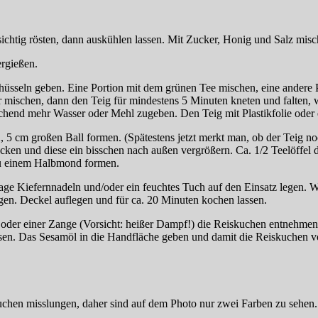
sichtig rösten, dann auskühlen lassen. Mit Zucker, Honig und Salz misc
rgießen.
chüsseln geben. Eine Portion mit dem grünen Tee mischen, eine andere 
mischen, dann den Teig für mindestens 5 Minuten kneten und falten, wie
ntsprechend mehr Wasser oder Mehl zugeben. Den Teig mit Plastikfolie od
 5 cm großen Ball formen. (Spätestens jetzt merkt man, ob der Teig noc
en und diese ein bisschen nach außen vergrößern. Ca. 1/2 Teelöffel de
zu einem Halbmond formen.
Kiefernnadeln und/oder ein feuchtes Tuch auf den Einsatz legen. Wen
gen. Deckel auflegen und für ca. 20 Minuten kochen lassen.
l oder einer Zange (Vorsicht: heißer Dampf!) die Reiskuchen entnehmen
ssen. Das Sesamöl in die Handfläche geben und damit die Reiskuchen vo
uchen misslungen, daher sind auf dem Photo nur zwei Farben zu sehen