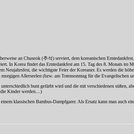
erweise an Chuseok (추석) serviert, dem koreanischen Erntedankfest. Das
efeiert. In Korea findet das Erntedankfest am 15. Tag des 8. Monats im
 Neujahrsfest, die wichtigste Feier der Koreaner. Es werden die höher
m morgigen Allerseelen (bzw. am Totensonntag für die Evangelischen un
nterschiedlich bunt gefärbt wird und die mit verschiedenen süßen, abe
er die Kinder werden…)
 einem klassischen Bambus-Dampfgarer. Als Ersatz kann man auch ei