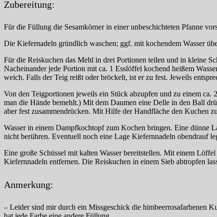
Zubereitung:
Für die Füllung die Sesamkörner in einer unbeschichteten Pfanne vor
Die Kiefernadeln gründlich waschen; ggf. mit kochendem Wasser übe
Für die Reiskuchen das Mehl in drei Portionen teilen und in kleine S
Nacheinander jede Portion mit ca. 1 Esslöffel kochend heißem Wasser 
weich. Falls der Teig reißt oder bröckelt, ist er zu fest. Jeweils e
Von den Teigportionen jeweils ein Stück abzupfen und zu einem ca. 2,
man die Hände bemehlt.) Mit dem Daumen eine Delle in den Ball drück
aber fest zusammendrücken. Mit Hilfe der Handfläche den Kuchen 
Wasser in einem Dampfkochtopf zum Kochen bringen. Eine dünne Lage 
nicht berühren. Eventuell noch eine Lage Kiefernnadeln obendrauf le
Eine große Schüssel mit kalten Wasser bereitstellen. Mit einem Löffe
Kiefernnadeln entfernen. Die Reiskuchen in einem Sieb abtropfen la
Anmerkung:
– Leider sind mir durch ein Missgeschick die himbeerrosafarbenen K
hat jede Farbe eine andere Füllung.