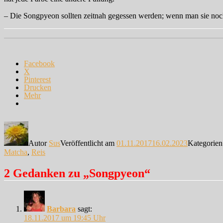
– Die Songpyeon sollten zeitnah gegessen werden; wenn man sie noch
Facebook
X
Pinterest
Drucken
Mehr
Autor
Sus
Veröffentlicht am
01.11.2017
16.02.2023
Kategorie
Matcha
,
Reis
2 Gedanken zu „Songpyeon“
Barbara
sagt:
18.11.2017 um 19:45 Uhr