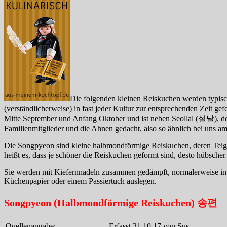
Die folgenden kleinen Reiskuchen werden typisch
(verständlicherweise) in fast jeder Kultur zur entsprechenden Zeit g
Mitte September und Anfang Oktober und ist neben Seollal (설날), dem
Familienmitglieder und die Ahnen gedacht, also so ähnlich bei uns a
Die Songpyeon sind kleine halbmondförmige Reiskuchen, deren Teig u
heißt es, dass je schöner die Reiskuchen geformt sind, desto hübsch
Sie werden mit Kiefernnadeln zusammen gedämpft, normalerweise in
Küchenpapier oder einem Passiertuch auslegen.
Songpyeon (Halbmondförmige Reiskuchen) 송편
Quellenangabe:
Erfasst 31.10.17 von Sus