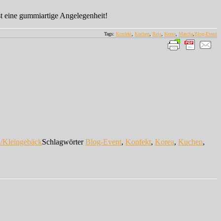
t eine gummiartige Angelegenheit!
Tags:
Konfekt
,
Kuchen
,
Reis
,
Korea
,
Matcha
,
Blog-Event
/Kleingebäck
Schlagwörter
Blog-Event
,
Konfekt
,
Korea
,
Kuchen
,