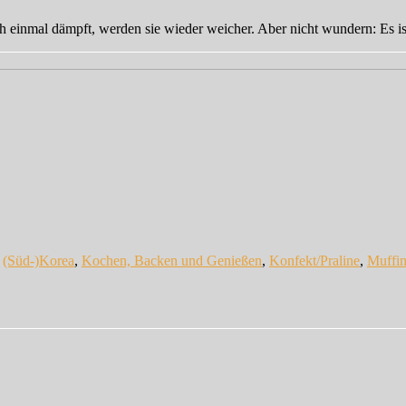
 einmal dämpft, werden sie wieder weicher. Aber nicht wundern: Es is
n
(Süd-)Korea
,
Kochen, Backen und Genießen
,
Konfekt/Praline
,
Muffin