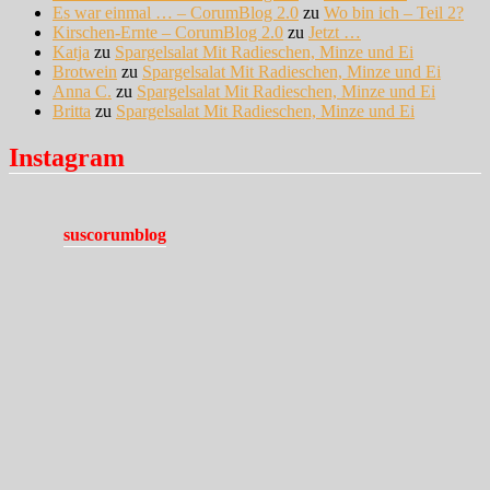
Es war einmal … – CorumBlog 2.0
zu
Wo bin ich – Teil 2?
Kirschen-Ernte – CorumBlog 2.0
zu
Jetzt …
Katja
zu
Spargelsalat Mit Radieschen, Minze und Ei
Brotwein
zu
Spargelsalat Mit Radieschen, Minze und Ei
Anna C.
zu
Spargelsalat Mit Radieschen, Minze und Ei
Britta
zu
Spargelsalat Mit Radieschen, Minze und Ei
Instagram
suscorumblog