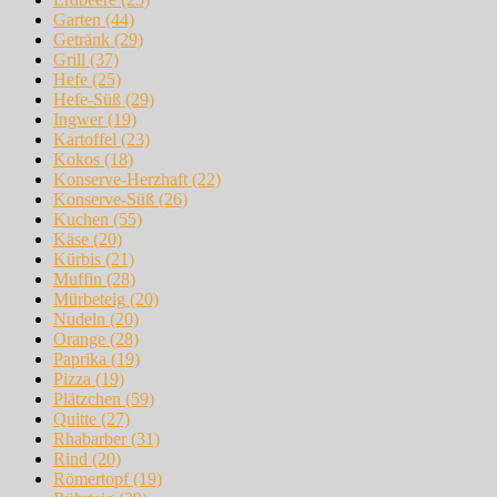
Garten
(44)
Getränk
(29)
Grill
(37)
Hefe
(25)
Hefe-Süß
(29)
Ingwer
(19)
Kartoffel
(23)
Kokos
(18)
Konserve-Herzhaft
(22)
Konserve-Süß
(26)
Kuchen
(55)
Käse
(20)
Kürbis
(21)
Muffin
(28)
Mürbeteig
(20)
Nudeln
(20)
Orange
(28)
Paprika
(19)
Pizza
(19)
Plätzchen
(59)
Quitte
(27)
Rhabarber
(31)
Rind
(20)
Römertopf
(19)