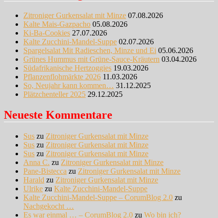
Zitroniger Gurkensalat mit Minze
07.08.2026
Kalte Mais-Gazpacho
05.08.2026
Ki-Ba-Cookies
27.07.2026
Kalte Zucchini-Mandel-Suppe
02.07.2026
Spargelsalat Mit Radieschen, Minze und Ei
05.06.2026
Grünes Hummus mit Grüne-Sauce-Kräutern
03.04.2026
Südafrikanische Hertzoggies
19.03.2026
Pflanzenflohmärkte 2026
11.03.2026
So, Neujahr kann kommen…
31.12.2025
Plätzchenteller 2025
29.12.2025
Neueste Kommentare
Sus
zu
Zitroniger Gurkensalat mit Minze
Sus
zu
Zitroniger Gurkensalat mit Minze
Sus
zu
Zitroniger Gurkensalat mit Minze
Anna C.
zu
Zitroniger Gurkensalat mit Minze
Pane-Bistecca
zu
Zitroniger Gurkensalat mit Minze
Harald
zu
Zitroniger Gurkensalat mit Minze
Ulrike
zu
Kalte Zucchini-Mandel-Suppe
Kalte Zucchini-Mandel-Suppe – CorumBlog 2.0
zu
Nachgekocht …
Es war einmal … – CorumBlog 2.0
zu
Wo bin ich?