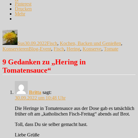
Pinterest
Drucken
Mehr
Autor
Veröffentlicht
Kategorien
am
Sus
30.09.2022
Fisch
,
Kochen, Backen und Genießen
,
Schlagwörter
Konservieren
Blog-Event
,
Fisch
,
Hering
,
Konserve
,
Tomate
9 Gedanken zu „Hering in
Tomatensauce“
Britta
sagt:
30.09.2022 um 10:48 Uhr
Die Heringe in Tomatensauce aus der Dose gab es tatsächlich
früher oft am „katholischen Fisch-Freitag“ abends auf Brot.
Toll, dass Du sie selber gemacht hast.
Liebe Grüße