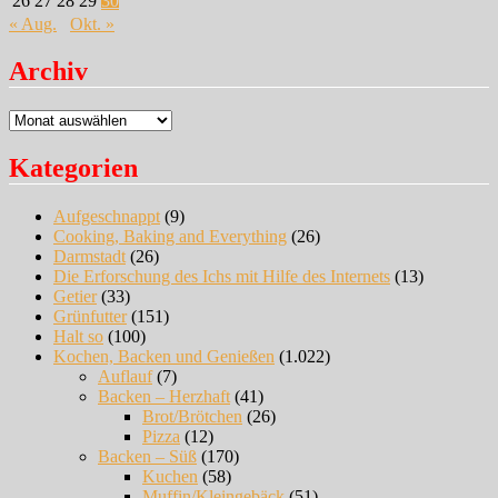
26
27
28
29
30
« Aug.
Okt. »
Archiv
Archiv
Kategorien
Aufgeschnappt
(9)
Cooking, Baking and Everything
(26)
Darmstadt
(26)
Die Erforschung des Ichs mit Hilfe des Internets
(13)
Getier
(33)
Grünfutter
(151)
Halt so
(100)
Kochen, Backen und Genießen
(1.022)
Auflauf
(7)
Backen – Herzhaft
(41)
Brot/Brötchen
(26)
Pizza
(12)
Backen – Süß
(170)
Kuchen
(58)
Muffin/Kleingebäck
(51)