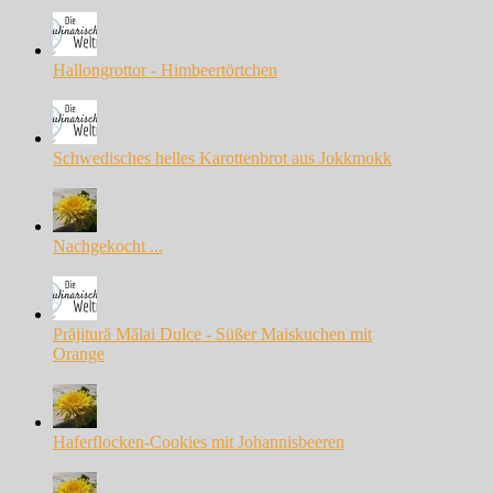
Hallongrottor - Himbeertörtchen
Schwedisches helles Karottenbrot aus Jokkmokk
Nachgekocht ...
Prăjitură Mălai Dulce - Süßer Maiskuchen mit
Orange
Haferflocken-Cookies mit Johannisbeeren