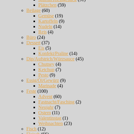
Plätzchen
(59)
Beilage
(60)
Gemüse
(19)
Kartoffeln
(9)
Nudeln
(14)
Reis
(4)
Büro
(24)
Dessert
(37)
Eis
(5)
Konfekt/Praline
(14)
Dip/Aufstrich/Würzsauce
(45)
Chutney
(4)
Ketchup
(7)
Pesto
(9)
Essig/Öl/Gewürz
(9)
Marinade
(4)
Feste
(100)
Advent
(60)
Fastnacht/Fasching
(2)
Neujahr
(7)
Ostern
(11)
Valentinstag
(1)
Weihnachten
(23)
Fisch
(12)