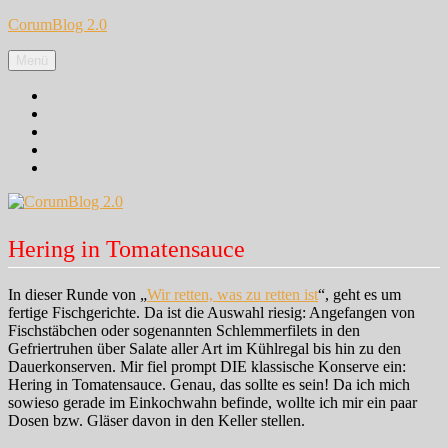
Zum
CorumBlog 2.0
Inhalt
springen
Menü
Facebook
Instagram
Pinterest
Google+
Twitter
Hering in Tomatensauce
In dieser Runde von „
Wir retten, was zu retten ist
“, geht es um
fertige Fischgerichte. Da ist die Auswahl riesig: Angefangen von
Fischstäbchen oder sogenannten Schlemmerfilets in den
Gefriertruhen über Salate aller Art im Kühlregal bis hin zu den
Dauerkonserven. Mir fiel prompt DIE klassische Konserve ein:
Hering in Tomatensauce. Genau, das sollte es sein! Da ich mich
sowieso gerade im Einkochwahn befinde, wollte ich mir ein paar
Dosen bzw. Gläser davon in den Keller stellen.