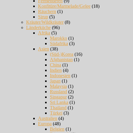
Fermentieren
(9)
Konfitüre/Marmelade/Gelee
(18)
Räuchern
(1)
Sirup
(5)
Kräuter/Wildkräuter
(8)
Länderküche
(96)
Afrika
(5)
Marokko
(1)
Südafrika
(3)
Asien
(38)
(Süd-)Korea
(16)
Afghanistan
(1)
China
(1)
Indien
(4)
Indonesien
(1)
Japan
(1)
Malaysia
(1)
Russland
(2)
Singapur
(2)
Sri Lanka
(1)
Thailand
(1)
Türkei
(3)
Australien
(4)
Europa
(48)
Belgien
(1)