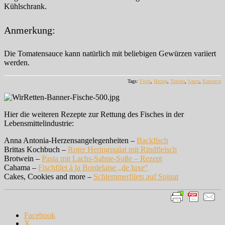
Kühlschrank.
Anmerkung:
Die Tomatensauce kann natürlich mit beliebigen Gewürzen variiert
werden.
Tags:
Fisch
,
Hering
,
Tomate
,
Sauce
,
Konserve
Hier die weiteren Rezepte zur Rettung des Fisches in der
Lebensmittelindustrie:
Anna Antonia-Herzensangelegenheiten –
Backfisch
Brittas Kochbuch –
Roter Heringssalat mit Rindfleisch
Brotwein –
Pasta mit Lachs-Sahne-Soße – Rezept
Cahama –
Fischfilet à la Bordelaise „de luxe“
Cakes, Cookies and more –
Schlemmerfilets auf Spinat
Facebook
X