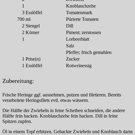
1
Knoblauchzehe
3
Esslöffel
Tomatenmark
700
ml
Pürierte Tomaten
2
Stengel
Dill
2
Körner
Piment; zerstossen
1
Lorbeerblatt
Salz
Pfeffer; frisch gemahlen
1
Prise(n)
Zucker
1
Esslöffel
Rotweinessig
Zubereitung:
Frische Heringe ggf. ausnehmen, putzen und filetieren. Bereits
verarbeitete Heringsfilets evtl. etwas wässern.
Die Hälfte der Zwiebeln in feine Scheiben schneiden, die andere
Hälfte fein hacken. Knoblauchzehe fein hacken. Dill in feine
Spitzen zupfen.
Öl in einem Topf erhitzen, Gehackte Zwiebeln und Knoblauch darin