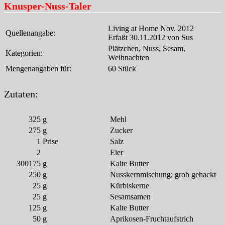
Knusper-Nuss-Taler
Living at Home Nov. 2012
Quellenangabe:
Erfaßt 30.11.2012 von Sus
Plätzchen, Nuss, Sesam,
Kategorien:
Weihnachten
Mengenangaben für:
60 Stück
Zutaten:
325
g
Mehl
275
g
Zucker
1
Prise
Salz
2
Eier
300
175
g
Kalte Butter
250
g
Nusskernmischung; grob gehackt
25
g
Kürbiskerne
25
g
Sesamsamen
125
g
Kalte Butter
50
g
Aprikosen-Fruchtaufstrich