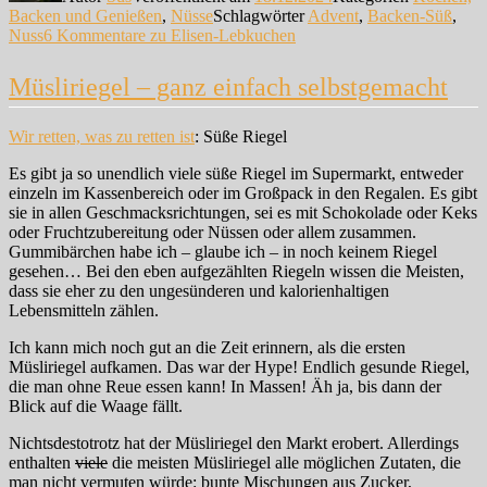
Backen und Genießen
,
Nüsse
Schlagwörter
Advent
,
Backen-Süß
,
Nuss
6 Kommentare
zu Elisen-Lebkuchen
Müsliriegel – ganz einfach selbstgemacht
Wir retten, was zu retten ist
: Süße Riegel
Es gibt ja so unendlich viele süße Riegel im Supermarkt, entweder
einzeln im Kassenbereich oder im Großpack in den Regalen. Es gibt
sie in allen Geschmacksrichtungen, sei es mit Schokolade oder Keks
oder Fruchtzubereitung oder Nüssen oder allem zusammen.
Gummibärchen habe ich – glaube ich – in noch keinem Riegel
gesehen… Bei den eben aufgezählten Riegeln wissen die Meisten,
dass sie eher zu den ungesünderen und kalorienhaltigen
Lebensmitteln zählen.
Ich kann mich noch gut an die Zeit erinnern, als die ersten
Müsliriegel aufkamen. Das war der Hype! Endlich gesunde Riegel,
die man ohne Reue essen kann! In Massen! Äh ja, bis dann der
Blick auf die Waage fällt.
Nichtsdestotrotz hat der Müsliriegel den Markt erobert. Allerdings
enthalten
viele
die meisten Müsliriegel alle möglichen Zutaten, die
man nicht vermuten würde: bunte Mischungen aus Zucker,