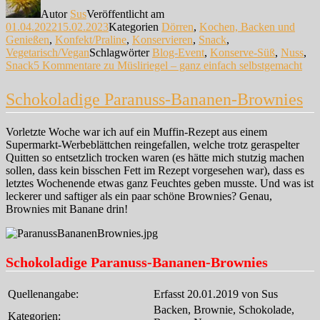
Autor
Sus
Veröffentlicht am
01.04.2022
15.02.2023
Kategorien
Dörren
,
Kochen, Backen und
Genießen
,
Konfekt/Praline
,
Konservieren
,
Snack
,
Vegetarisch/Vegan
Schlagwörter
Blog-Event
,
Konserve-Süß
,
Nuss
,
Snack
5 Kommentare
zu Müsliriegel – ganz einfach selbstgemacht
Schokoladige Paranuss-Bananen-Brownies
Vorletzte Woche war ich auf ein Muffin-Rezept aus einem
Supermarkt-Werbeblättchen reingefallen, welche trotz geraspelter
Quitten so entsetzlich trocken waren (es hätte mich stutzig machen
sollen, dass kein bisschen Fett im Rezept vorgesehen war), dass es
letztes Wochenende etwas ganz Feuchtes geben musste. Und was ist
leckerer und saftiger als ein paar schöne Brownies? Genau,
Brownies mit Banane drin!
Schokoladige Paranuss-Bananen-Brownies
Quellenangabe:
Erfasst 20.01.2019 von Sus
Backen, Brownie, Schokolade,
Kategorien: