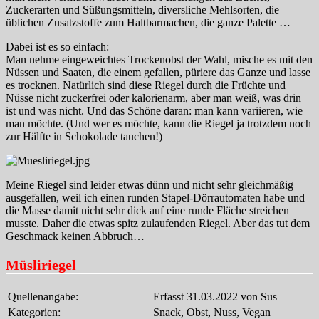
Zuckerarten und Süßungsmitteln, diversliche Mehlsorten, die
üblichen Zusatzstoffe zum Haltbarmachen, die ganze Palette …
Dabei ist es so einfach:
Man nehme eingeweichtes Trockenobst der Wahl, mische es mit den
Nüssen und Saaten, die einem gefallen, püriere das Ganze und lasse
es trocknen. Natürlich sind diese Riegel durch die Früchte und
Nüsse nicht zuckerfrei oder kalorienarm, aber man weiß, was drin
ist und was nicht. Und das Schöne daran: man kann variieren, wie
man möchte. (Und wer es möchte, kann die Riegel ja trotzdem noch
zur Hälfte in Schokolade tauchen!)
Meine Riegel sind leider etwas dünn und nicht sehr gleichmäßig
ausgefallen, weil ich einen runden Stapel-Dörrautomaten habe und
die Masse damit nicht sehr dick auf eine runde Fläche streichen
musste. Daher die etwas spitz zulaufenden Riegel. Aber das tut dem
Geschmack keinen Abbruch…
Müsliriegel
Quellenangabe:
Erfasst 31.03.2022 von Sus
Kategorien:
Snack, Obst, Nuss, Vegan