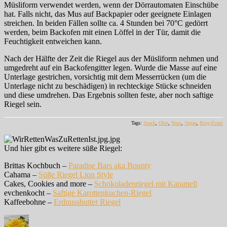
Müsliform verwendet werden, wenn der Dörrautomaten Einschübe
hat. Falls nicht, das Mus auf Backpapier oder geeignete Einlagen
streichen. In beiden Fällen sollte ca. 4 Stunden bei 70°C gedörrt
werden, beim Backofen mit einen Löffel in der Tür, damit die
Feuchtigkeit entweichen kann.
Nach der Hälfte der Zeit die Riegel aus der Müsliform nehmen und
umgedreht auf ein Backofengitter legen. Wurde die Masse auf eine
Unterlage gestrichen, vorsichtig mit dem Messerrücken (um die
Unterlage nicht zu beschädigen) in rechteckige Stücke schneiden
und diese umdrehen. Das Ergebnis sollten feste, aber noch saftige
Riegel sein.
Tags:
Snack
,
Obst
,
Nuss
,
Vegan
,
Blog-Event
Und hier gibt es weitere süße Riegel:
Brittas Kochbuch –
Paradise Bars aka Bounty
Cahama –
Süße Riegel Lion Style
Cakes, Cookies and more –
Schokoladenriegel mit Karamell
evchenkocht –
Saftige Karottenkuchen-Riegel
Kaffeebohne –
Erdnussbutter Riegel