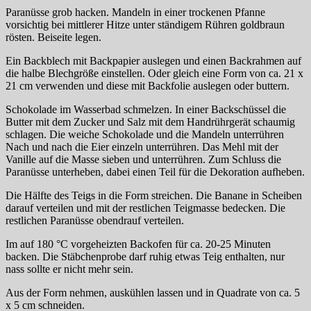
Paranüsse grob hacken. Mandeln in einer trockenen Pfanne
vorsichtig bei mittlerer Hitze unter ständigem Rühren goldbraun
rösten. Beiseite legen.
Ein Backblech mit Backpapier auslegen und einen Backrahmen auf
die halbe Blechgröße einstellen. Oder gleich eine Form von ca. 21 x
21 cm verwenden und diese mit Backfolie auslegen oder buttern.
Schokolade im Wasserbad schmelzen. In einer Backschüssel die
Butter mit dem Zucker und Salz mit dem Handrührgerät schaumig
schlagen. Die weiche Schokolade und die Mandeln unterrühren
Nach und nach die Eier einzeln unterrühren. Das Mehl mit der
Vanille auf die Masse sieben und unterrühren. Zum Schluss die
Paranüsse unterheben, dabei einen Teil für die Dekoration aufheben.
Die Hälfte des Teigs in die Form streichen. Die Banane in Scheiben
darauf verteilen und mit der restlichen Teigmasse bedecken. Die
restlichen Paranüsse obendrauf verteilen.
Im auf 180 °C vorgeheizten Backofen für ca. 20-25 Minuten
backen. Die Stäbchenprobe darf ruhig etwas Teig enthalten, nur
nass sollte er nicht mehr sein.
Aus der Form nehmen, auskühlen lassen und in Quadrate von ca. 5
x 5 cm schneiden.