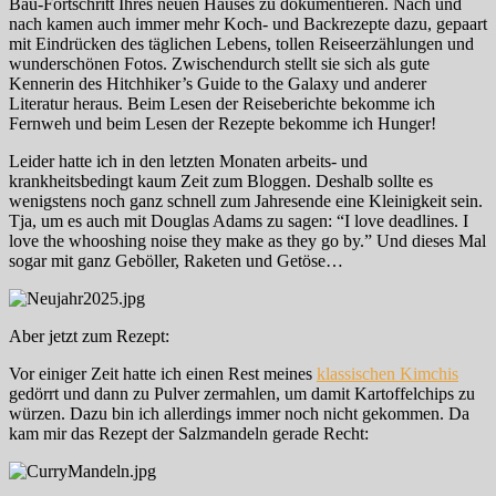
Bau-Fortschritt Ihres neuen Hauses zu dokumentieren. Nach und
nach kamen auch immer mehr Koch- und Backrezepte dazu, gepaart
mit Eindrücken des täglichen Lebens, tollen Reiseerzählungen und
wunderschönen Fotos. Zwischendurch stellt sie sich als gute
Kennerin des Hitchhiker’s Guide to the Galaxy und anderer
Literatur heraus. Beim Lesen der Reiseberichte bekomme ich
Fernweh und beim Lesen der Rezepte bekomme ich Hunger!
Leider hatte ich in den letzten Monaten arbeits- und
krankheitsbedingt kaum Zeit zum Bloggen. Deshalb sollte es
wenigstens noch ganz schnell zum Jahresende eine Kleinigkeit sein.
Tja, um es auch mit Douglas Adams zu sagen: “I love deadlines. I
love the whooshing noise they make as they go by.” Und dieses Mal
sogar mit ganz Geböller, Raketen und Getöse…
Aber jetzt zum Rezept:
Vor einiger Zeit hatte ich einen Rest meines
klassischen Kimchis
gedörrt und dann zu Pulver zermahlen, um damit Kartoffelchips zu
würzen. Dazu bin ich allerdings immer noch nicht gekommen. Da
kam mir das Rezept der Salzmandeln gerade Recht: