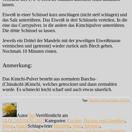
lassen.
Eiweiß in einer Schüssel kurz anschlagen (nicht steif schlagen) und
das Salz unterrühren. Das Eiweiß in drei Schüsseln verteilen. In die
eine das Currypulver, in die andere das Kimchipulver unterrühren.
Die dritte Schüssel so lassen.
Jeweils ein Drittel der Mandeln mit der jeweiligen Eiweißmasse
vermischen und (getrennt) wieder zurück aufs Blech geben.
Nochmals 10 Minuten rösten.
Anmerkung:
Das Kimchi-Pulver besteht aus normalem Baechu-
(Chinakohl-)Kimchi, welches getrocknet und dann zermahlen
wurde. Es schmeckt leicht scharf und auch etwas säuerlich.
Tags:
Mandel
,
Gewürz
,
Snack
,
Silvester
Autor
Sus
Veröffentlicht am
14.01.2025
14.01.2025
Kategorien
Kochen, Backen und Genießen
,
Nüsse
,
Snack
Schlagwörter
Mandeln
,
Nuss
,
Silvester
,
Snack
Schreibe einen Kommentar
zu Curry- und Kimchi-Mandeln