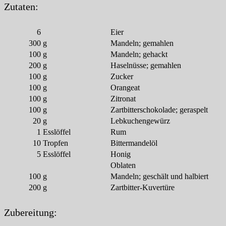
Zutaten:
6
Eier
300
g
Mandeln; gemahlen
100
g
Mandeln; gehackt
200
g
Haselnüsse; gemahlen
100
g
Zucker
100
g
Orangeat
100
g
Zitronat
100
g
Zartbitterschokolade; geraspelt
20
g
Lebkuchengewürz
1
Esslöffel
Rum
10
Tropfen
Bittermandelöl
5
Esslöffel
Honig
Oblaten
100
g
Mandeln; geschält und halbiert
200
g
Zartbitter-Kuvertüre
Zubereitung: