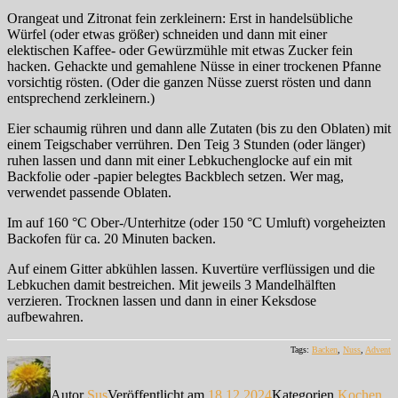
Orangeat und Zitronat fein zerkleinern: Erst in handelsübliche
Würfel (oder etwas größer) schneiden und dann mit einer
elektischen Kaffee- oder Gewürzmühle mit etwas Zucker fein
hacken. Gehackte und gemahlene Nüsse in einer trockenen Pfanne
vorsichtig rösten. (Oder die ganzen Nüsse zuerst rösten und dann
entsprechend zerkleinern.)
Eier schaumig rühren und dann alle Zutaten (bis zu den Oblaten) mit
einem Teigschaber verrühren. Den Teig 3 Stunden (oder länger)
ruhen lassen und dann mit einer Lebkuchenglocke auf ein mit
Backfolie oder -papier belegtes Backblech setzen. Wer mag,
verwendet passende Oblaten.
Im auf 160 °C Ober-/Unterhitze (oder 150 °C Umluft) vorgeheizten
Backofen für ca. 20 Minuten backen.
Auf einem Gitter abkühlen lassen. Kuvertüre verflüssigen und die
Lebkuchen damit bestreichen. Mit jeweils 3 Mandelhälften
verzieren. Trocknen lassen und dann in einer Keksdose
aufbewahren.
Tags:
Backen
,
Nuss
,
Advent
Autor
Sus
Veröffentlicht am
18.12.2024
Kategorien
Kochen,