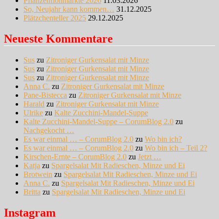
Pflanzenflohmärkte 2026
11.03.2026
So, Neujahr kann kommen…
31.12.2025
Plätzchenteller 2025
29.12.2025
Neueste Kommentare
Sus
zu
Zitroniger Gurkensalat mit Minze
Sus
zu
Zitroniger Gurkensalat mit Minze
Sus
zu
Zitroniger Gurkensalat mit Minze
Anna C.
zu
Zitroniger Gurkensalat mit Minze
Pane-Bistecca
zu
Zitroniger Gurkensalat mit Minze
Harald
zu
Zitroniger Gurkensalat mit Minze
Ulrike
zu
Kalte Zucchini-Mandel-Suppe
Kalte Zucchini-Mandel-Suppe – CorumBlog 2.0
zu
Nachgekocht …
Es war einmal … – CorumBlog 2.0
zu
Wo bin ich?
Es war einmal … – CorumBlog 2.0
zu
Wo bin ich – Teil 2?
Kirschen-Ernte – CorumBlog 2.0
zu
Jetzt …
Katja
zu
Spargelsalat Mit Radieschen, Minze und Ei
Brotwein
zu
Spargelsalat Mit Radieschen, Minze und Ei
Anna C.
zu
Spargelsalat Mit Radieschen, Minze und Ei
Britta
zu
Spargelsalat Mit Radieschen, Minze und Ei
Instagram