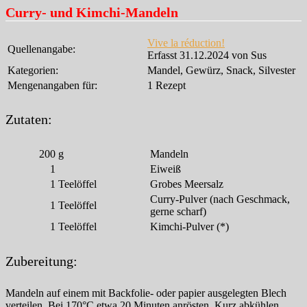
Curry- und Kimchi-Mandeln
Vive la réduction!
Quellenangabe:
Erfasst 31.12.2024 von Sus
Kategorien:
Mandel, Gewürz, Snack, Silvester
Mengenangaben für:
1 Rezept
Zutaten:
200
g
Mandeln
1
Eiweiß
1
Teelöffel
Grobes Meersalz
Curry-Pulver (nach Geschmack,
1
Teelöffel
gerne scharf)
1
Teelöffel
Kimchi-Pulver (*)
Zubereitung:
Mandeln auf einem mit Backfolie- oder papier ausgelegten Blech
verteilen. Bei 170°C etwa 20 Minuten anrösten. Kurz abkühlen