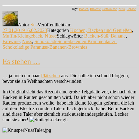
Tags:
Backen
,
Brownie
,
Schokolade
,
Nuss
,
Banane
,
Autor
Sus
Veröffentlicht am
27.01.2019
16.02.2023
Kategorien
Kochen, Backen und Genießen
,
Muffin/Kleingebäck
,
Nüsse
Schlagwörter
Backen-Süß
,
Banane
,
Brownie
,
Nuss
,
Schokolade
Schreibe einen Kommentar
zu
Schokoladige Paranuss-Bananen-Brownies
Es stehen …
… ja noch ein paar
Plätzchen
aus. Die sollte ich schnell bloggen,
bevor sie an Weihnachten verschwinden.
Im Original sieht das Rezept eine große Teigplatte vor, die nach dem
Backen in Rauten geschnitten wird. Da ich aber nicht schon wieder
Rauten produzieren wollte, habe ich kleine Kugeln geformt, die ich
auf dem Blech zu runden Talern flach gedrückt habe. Beim Backen
sind diese Taler aber ziemlich stark auseinandergelaufen. Lecker
sind sie aber!