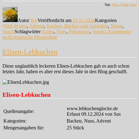
Tags:
Nuss
,
Snack
,
Korea
Autor
Sus
Veröffentlicht am
23.12.2024
Kategorien
(Süd-)Korea
,
Advent
,
Kochen, Backen und Genießen
,
Nüsse
,
Snack
Schlagwörter
Korea
,
Nuss
,
Pekannuss
,
Snack
1 Kommentar
zu Koreanische Pekannüsse
Elisen-Lebkuchen
Diese unglaublich leckeren Elisen-Lebkuchen gab es auch schon
letztes Jahr, haben es aber erst dieses Jahr in den Blog geschafft.
Elisen-Lebkuchen
www.lebkuchenglocke.de
Quellenangabe:
Erfasst 09.12.2024 von Sus
Kategorien:
Backen, Nuss, Advent
Mengenangaben für:
25 Stück