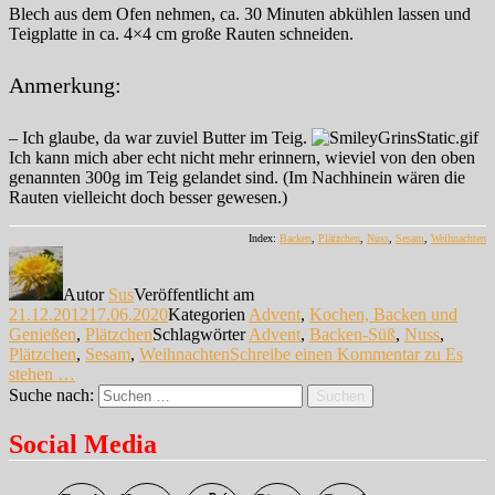
Blech aus dem Ofen nehmen, ca. 30 Minuten abkühlen lassen und
Teigplatte in ca. 4×4 cm große Rauten schneiden.
Anmerkung:
– Ich glaube, da war zuviel Butter im Teig.
Ich kann mich aber echt nicht mehr erinnern, wieviel von den oben
genannten 300g im Teig gelandet sind. (Im Nachhinein wären die
Rauten vielleicht doch besser gewesen.)
Index:
Backen
,
Plätzchen
,
Nuss
,
Sesam
,
Weihnachten
Autor
Sus
Veröffentlicht am
21.12.2012
17.06.2020
Kategorien
Advent
,
Kochen, Backen und
Genießen
,
Plätzchen
Schlagwörter
Advent
,
Backen-Süß
,
Nuss
,
Plätzchen
,
Sesam
,
Weihnachten
Schreibe einen Kommentar
zu Es
stehen …
Suche nach:
Suchen
Social Media