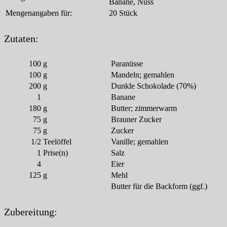
Banane, Nuss
Mengenangaben für:
20 Stück
Zutaten:
100
g
Paranüsse
100
g
Mandeln; gemahlen
200
g
Dunkle Schokolade (70%)
1
Banane
180
g
Butter; zimmerwarm
75
g
Brauner Zucker
75
g
Zucker
1/2
Teelöffel
Vanille; gemahlen
1
Prise(n)
Salz
4
Eier
125
g
Mehl
Butter für die Backform (ggf.)
Zubereitung: