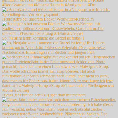
#BodoWartke und #MelanieHaupt in #Antigone in #Dre
Heute gab's bei unserem Bäcker Weißwurst-Kreppel m
So, Neujahr kann kommen: die Brezel ist fertig! I
Nachdem das Einmachglas mit Zucker und jungen Fich
Dieses Jahr bin ich echt (zu) spät dran mit meinem