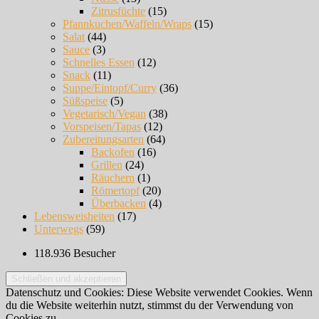
Zitrusfüchte
(15)
Pfannkuchen/Waffeln/Wraps
(15)
Salat
(44)
Sauce
(3)
Schnelles Essen
(12)
Snack
(11)
Suppe/Eintopf/Curry
(36)
Süßspeise
(5)
Vegetarisch/Vegan
(38)
Vorspeisen/Tapas
(12)
Zubereitungsarten
(64)
Backofen
(16)
Grillen
(24)
Räuchern
(1)
Römertopf
(20)
Überbacken
(4)
Lebensweisheiten
(17)
Unterwegs
(59)
118.936 Besucher
Datenschutz und Cookies: Diese Website verwendet Cookies. Wenn
du die Website weiterhin nutzt, stimmst du der Verwendung von
Cookies zu.