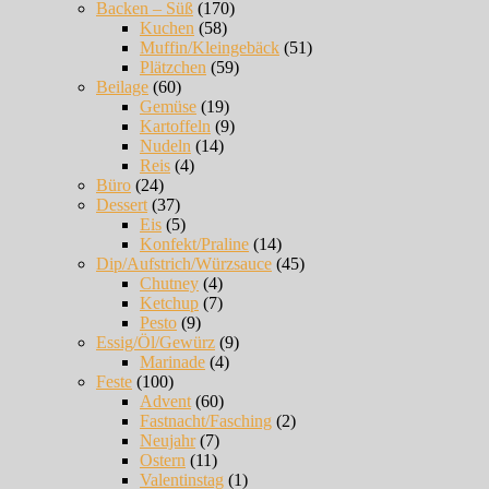
Backen – Süß
(170)
Kuchen
(58)
Muffin/Kleingebäck
(51)
Plätzchen
(59)
Beilage
(60)
Gemüse
(19)
Kartoffeln
(9)
Nudeln
(14)
Reis
(4)
Büro
(24)
Dessert
(37)
Eis
(5)
Konfekt/Praline
(14)
Dip/Aufstrich/Würzsauce
(45)
Chutney
(4)
Ketchup
(7)
Pesto
(9)
Essig/Öl/Gewürz
(9)
Marinade
(4)
Feste
(100)
Advent
(60)
Fastnacht/Fasching
(2)
Neujahr
(7)
Ostern
(11)
Valentinstag
(1)