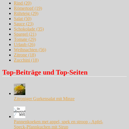
Rind
(20)
Römertopf
(19)
Rührteig
(29)
Salat
(50)
Sauce
(23)
Schokolade
(35)
Spargel
(21)
Tomate
(29)
Urlaub
(26)
Weihnachten
(56)
Zitrone
(18)
Zucchini
(18)
Top-Beiträge und Top-Seiten
Zitroniger Gurkensalat mit Minze
Pannenkoeken met appel, spek en stroop - Apfel-
Speck-Pfannkuchen mit Sirup