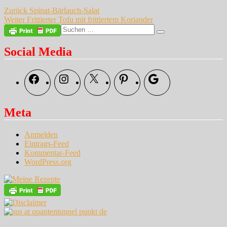
Beitragsnavigation
Vorheriger
Zurück
Spinat-Bärlauch-Salat
Nächster
Beitrag:
Weiter
Frittierter Tofu mit frittiertem Koriander
Beitrag:
Suche
Suchen
nach:
Social Media
Facebook
Instagram
X
Pinterest
Google
Meta
Anmelden
Eintrags-Feed
Kommentar-Feed
WordPress.org