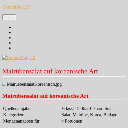
Zum
CorumBlog 2.0
Inhalt
springen
Menü
Facebook
Instagram
Pinterest
Google+
Twitter
Mairübensalat auf koreanische Art
Mairübensalat auf koreanische Art
Quellenangabe:
Erfasst 15.06.2017 von Sus
Kategorien:
Salat, Mairübe, Korea, Beilage
Mengenangaben für:
4 Portionen