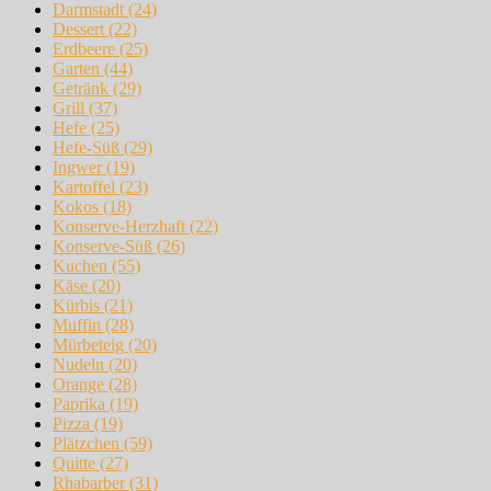
Darmstadt
(24)
Dessert
(22)
Erdbeere
(25)
Garten
(44)
Getränk
(29)
Grill
(37)
Hefe
(25)
Hefe-Süß
(29)
Ingwer
(19)
Kartoffel
(23)
Kokos
(18)
Konserve-Herzhaft
(22)
Konserve-Süß
(26)
Kuchen
(55)
Käse
(20)
Kürbis
(21)
Muffin
(28)
Mürbeteig
(20)
Nudeln
(20)
Orange
(28)
Paprika
(19)
Pizza
(19)
Plätzchen
(59)
Quitte
(27)
Rhabarber
(31)