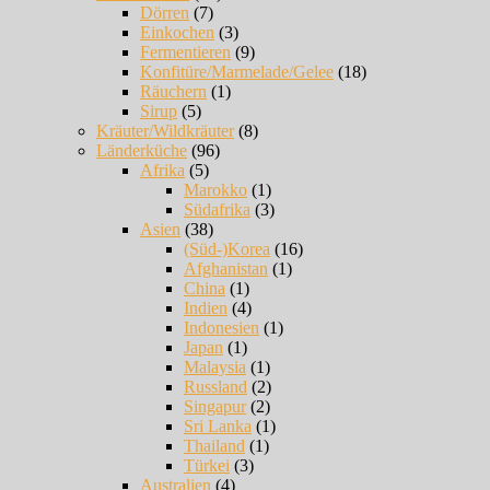
Dörren
(7)
Einkochen
(3)
Fermentieren
(9)
Konfitüre/Marmelade/Gelee
(18)
Räuchern
(1)
Sirup
(5)
Kräuter/Wildkräuter
(8)
Länderküche
(96)
Afrika
(5)
Marokko
(1)
Südafrika
(3)
Asien
(38)
(Süd-)Korea
(16)
Afghanistan
(1)
China
(1)
Indien
(4)
Indonesien
(1)
Japan
(1)
Malaysia
(1)
Russland
(2)
Singapur
(2)
Sri Lanka
(1)
Thailand
(1)
Türkei
(3)
Australien
(4)