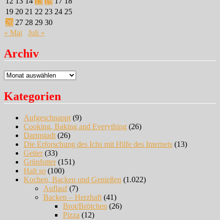
12
13
14
15
16
17
18
19
20
21
22
23
24
25
26
27
28
29
30
« Mai
Juli »
Archiv
Archiv
Kategorien
Aufgeschnappt
(9)
Cooking, Baking and Everything
(26)
Darmstadt
(26)
Die Erforschung des Ichs mit Hilfe des Internets
(13)
Getier
(33)
Grünfutter
(151)
Halt so
(100)
Kochen, Backen und Genießen
(1.022)
Auflauf
(7)
Backen – Herzhaft
(41)
Brot/Brötchen
(26)
Pizza
(12)