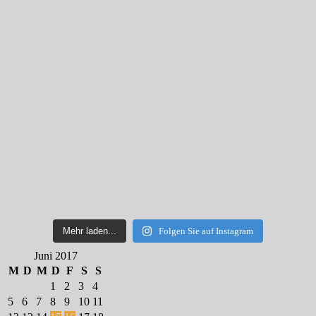
Mehr laden...
Folgen Sie auf Instagram
Juni 2017
M
D
M
D
F
S
S
1
2
3
4
5
6
7
8
9
10
11