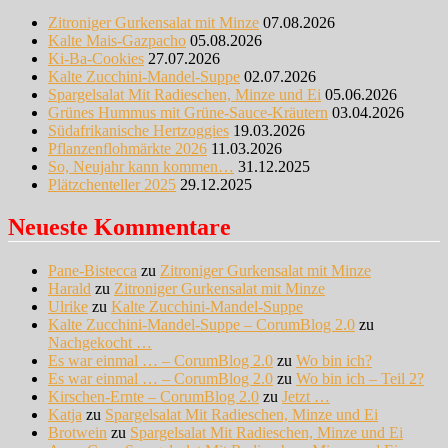
Zitroniger Gurkensalat mit Minze
07.08.2026
Kalte Mais-Gazpacho
05.08.2026
Ki-Ba-Cookies
27.07.2026
Kalte Zucchini-Mandel-Suppe
02.07.2026
Spargelsalat Mit Radieschen, Minze und Ei
05.06.2026
Grünes Hummus mit Grüne-Sauce-Kräutern
03.04.2026
Südafrikanische Hertzoggies
19.03.2026
Pflanzenflohmärkte 2026
11.03.2026
So, Neujahr kann kommen…
31.12.2025
Plätzchenteller 2025
29.12.2025
Neueste Kommentare
Pane-Bistecca
zu
Zitroniger Gurkensalat mit Minze
Harald
zu
Zitroniger Gurkensalat mit Minze
Ulrike
zu
Kalte Zucchini-Mandel-Suppe
Kalte Zucchini-Mandel-Suppe – CorumBlog 2.0
zu
Nachgekocht …
Es war einmal … – CorumBlog 2.0
zu
Wo bin ich?
Es war einmal … – CorumBlog 2.0
zu
Wo bin ich – Teil 2?
Kirschen-Ernte – CorumBlog 2.0
zu
Jetzt …
Katja
zu
Spargelsalat Mit Radieschen, Minze und Ei
Brotwein
zu
Spargelsalat Mit Radieschen, Minze und Ei