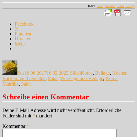
Index:
Salat
,
Mairübe
,
Korea
,
Beilage
Facebook
X
Pinterest
Drucken
Mehr
Autor
Veröffentlicht
Kategorien
am
Sus
16.06.2017
16.02.2023
(Süd-)Korea
,
Beilage
,
Kochen,
Schlagwörter
Backen und Genießen
,
Salat
,
Wurzelgemüse
Beilage
,
Korea
,
Mairübe
,
Salat
Schreibe einen Kommentar
Deine E-Mail-Adresse wird nicht veröffentlicht.
Erforderliche
Felder sind mit
*
markiert
Kommentar
*