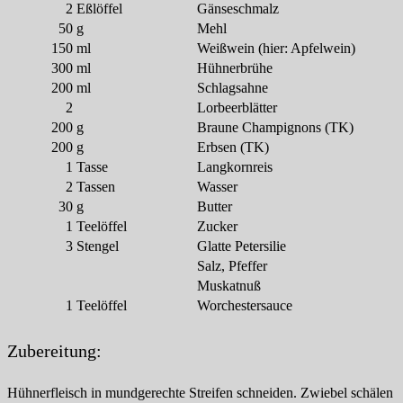
2
Eßlöffel
Gänseschmalz
50
g
Mehl
150
ml
Weißwein (hier: Apfelwein)
300
ml
Hühnerbrühe
200
ml
Schlagsahne
2
Lorbeerblätter
200
g
Braune Champignons (TK)
200
g
Erbsen (TK)
1
Tasse
Langkornreis
2
Tassen
Wasser
30
g
Butter
1
Teelöffel
Zucker
3
Stengel
Glatte Petersilie
Salz, Pfeffer
Muskatnuß
1
Teelöffel
Worchestersauce
Zubereitung:
Hühnerfleisch in mundgerechte Streifen schneiden. Zwiebel schälen