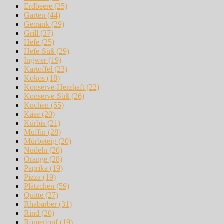
Erdbeere
(25)
Garten
(44)
Getränk
(29)
Grill
(37)
Hefe
(25)
Hefe-Süß
(29)
Ingwer
(19)
Kartoffel
(23)
Kokos
(18)
Konserve-Herzhaft
(22)
Konserve-Süß
(26)
Kuchen
(55)
Käse
(20)
Kürbis
(21)
Muffin
(28)
Mürbeteig
(20)
Nudeln
(20)
Orange
(28)
Paprika
(19)
Pizza
(19)
Plätzchen
(59)
Quitte
(27)
Rhabarber
(31)
Rind
(20)
Römertopf
(19)