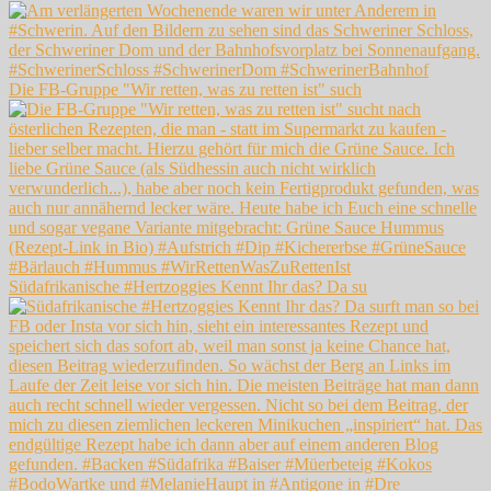
Die FB-Gruppe "Wir retten, was zu retten ist" such
Südafrikanische #Hertzoggies Kennt Ihr das? Da su
#BodoWartke und #MelanieHaupt in #Antigone in #Dre