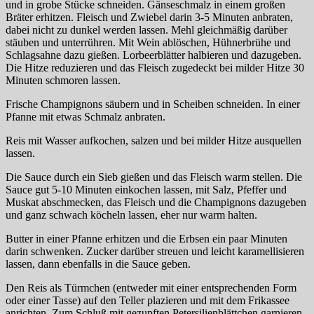
und in grobe Stücke schneiden. Gänseschmalz in einem großen
Bräter erhitzen. Fleisch und Zwiebel darin 3-5 Minuten anbraten,
dabei nicht zu dunkel werden lassen. Mehl gleichmäßig darüber
stäuben und unterrühren. Mit Wein ablöschen, Hühnerbrühe und
Schlagsahne dazu gießen. Lorbeerblätter halbieren und dazugeben.
Die Hitze reduzieren und das Fleisch zugedeckt bei milder Hitze 30
Minuten schmoren lassen.
Frische Champignons säubern und in Scheiben schneiden. In einer
Pfanne mit etwas Schmalz anbraten.
Reis mit Wasser aufkochen, salzen und bei milder Hitze ausquellen
lassen.
Die Sauce durch ein Sieb gießen und das Fleisch warm stellen. Die
Sauce gut 5-10 Minuten einkochen lassen, mit Salz, Pfeffer und
Muskat abschmecken, das Fleisch und die Champignons dazugeben
und ganz schwach köcheln lassen, eher nur warm halten.
Butter in einer Pfanne erhitzen und die Erbsen ein paar Minuten
darin schwenken. Zucker darüber streuen und leicht karamellisieren
lassen, dann ebenfalls in die Sauce geben.
Den Reis als Türmchen (entweder mit einer entsprechenden Form
oder einer Tasse) auf den Teller plazieren und mit dem Frikassee
anrichten. Zum Schluß mit gezupften Petersilienblättchen garnieren.