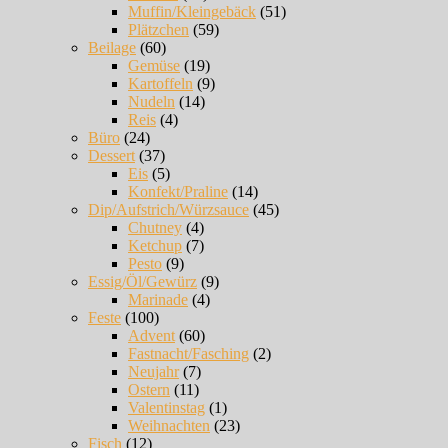
Muffin/Kleingebäck
(51)
Plätzchen
(59)
Beilage
(60)
Gemüse
(19)
Kartoffeln
(9)
Nudeln
(14)
Reis
(4)
Büro
(24)
Dessert
(37)
Eis
(5)
Konfekt/Praline
(14)
Dip/Aufstrich/Würzsauce
(45)
Chutney
(4)
Ketchup
(7)
Pesto
(9)
Essig/Öl/Gewürz
(9)
Marinade
(4)
Feste
(100)
Advent
(60)
Fastnacht/Fasching
(2)
Neujahr
(7)
Ostern
(11)
Valentinstag
(1)
Weihnachten
(23)
Fisch
(12)