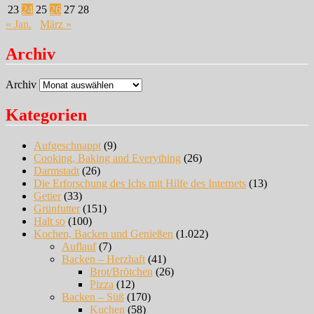
23
24
25
26
27
28
« Jan.
März »
Archiv
Archiv
Kategorien
Aufgeschnappt
(9)
Cooking, Baking and Everything
(26)
Darmstadt
(26)
Die Erforschung des Ichs mit Hilfe des Internets
(13)
Getier
(33)
Grünfutter
(151)
Halt so
(100)
Kochen, Backen und Genießen
(1.022)
Auflauf
(7)
Backen – Herzhaft
(41)
Brot/Brötchen
(26)
Pizza
(12)
Backen – Süß
(170)
Kuchen
(58)