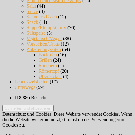
Pfannkuchen/Waffeln/Wraps
(15)
Salat
(44)
Sauce
(3)
Schnelles Essen
(12)
Snack
(11)
Suppe/Eintopf/Curry
(36)
Süßspeise
(5)
Vegetarisch/Vegan
(38)
Vorspeisen/Tapas
(12)
Zubereitungsarten
(64)
Backofen
(16)
Grillen
(24)
Räuchern
(1)
Römertopf
(20)
Überbacken
(4)
Lebensweisheiten
(17)
Unterwegs
(59)
118.886 Besucher
Datenschutz und Cookies: Diese Website verwendet Cookies. Wenn
du die Website weiterhin nutzt, stimmst du der Verwendung von
Cookies zu.