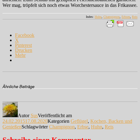
Wer mag, tröpfelt sich noch etwas Worchestersauce in das Frikassee.
Index:
Huhn
,
Champignon
,
Erbsen
,
Reis
Facebook
X
Pinterest
Drucken
Mehr
Ähnliche Beiträge
Autor
Sus
Veröffentlicht am
24.02.2015
17.08.2020
Kategorien
Geflügel
,
Kochen, Backen und
Genießen
Schlagwörter
Champignon
,
Erbse
,
Huhn
,
Reis