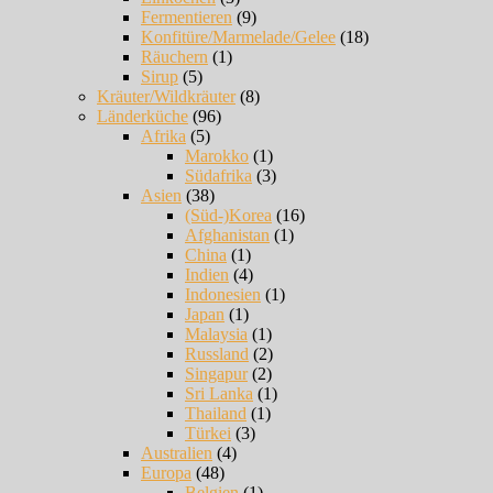
Fermentieren
(9)
Konfitüre/Marmelade/Gelee
(18)
Räuchern
(1)
Sirup
(5)
Kräuter/Wildkräuter
(8)
Länderküche
(96)
Afrika
(5)
Marokko
(1)
Südafrika
(3)
Asien
(38)
(Süd-)Korea
(16)
Afghanistan
(1)
China
(1)
Indien
(4)
Indonesien
(1)
Japan
(1)
Malaysia
(1)
Russland
(2)
Singapur
(2)
Sri Lanka
(1)
Thailand
(1)
Türkei
(3)
Australien
(4)
Europa
(48)
Belgien
(1)