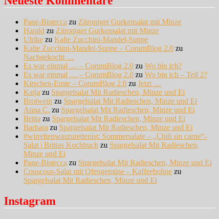
Neueste Kommentare
Pane-Bistecca
zu
Zitroniger Gurkensalat mit Minze
Harald
zu
Zitroniger Gurkensalat mit Minze
Ulrike
zu
Kalte Zucchini-Mandel-Suppe
Kalte Zucchini-Mandel-Suppe – CorumBlog 2.0
zu
Nachgekocht …
Es war einmal … – CorumBlog 2.0
zu
Wo bin ich?
Es war einmal … – CorumBlog 2.0
zu
Wo bin ich – Teil 2?
Kirschen-Ernte – CorumBlog 2.0
zu
Jetzt …
Katja
zu
Spargelsalat Mit Radieschen, Minze und Ei
Brotwein
zu
Spargelsalat Mit Radieschen, Minze und Ei
Anna C.
zu
Spargelsalat Mit Radieschen, Minze und Ei
Britta
zu
Spargelsalat Mit Radieschen, Minze und Ei
Barbara
zu
Spargelsalat Mit Radieschen, Minze und Ei
#wirrettenwaszurettenist: Sommersalate – „Chili sin carne“-
Salat | Brittas Kochbuch
zu
Spargelsalat Mit Radieschen,
Minze und Ei
Pane-Bistecca
zu
Spargelsalat Mit Radieschen, Minze und Ei
Couscous-Salat mit Ofengemüse – Kaffeebohne
zu
Spargelsalat Mit Radieschen, Minze und Ei
Instagram