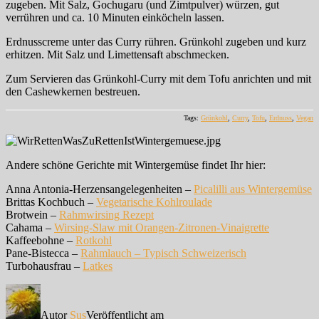
zugeben. Mit Salz, Gochugaru (und Zimtpulver) würzen, gut
verrühren und ca. 10 Minuten einköcheln lassen.
Erdnusscreme unter das Curry rühren. Grünkohl zugeben und kurz
erhitzen. Mit Salz und Limettensaft abschmecken.
Zum Servieren das Grünkohl-Curry mit dem Tofu anrichten und mit
den Cashewkernen bestreuen.
Tags:
Grünkohl
,
Curry
,
Tofu
,
Erdnuss
,
Vegan
Andere schöne Gerichte mit Wintergemüse findet Ihr hier:
Anna Antonia-Herzensangelegenheiten –
Picalilli aus Wintergemüse
Brittas Kochbuch –
Vegetarische Kohlroulade
Brotwein –
Rahmwirsing Rezept
Cahama –
Wirsing-Slaw mit Orangen-Zitronen-Vinaigrette
Kaffeebohne –
Rotkohl
Pane-Bistecca –
Rahmlauch – Typisch Schweizerisch
Turbohausfrau –
Latkes
Autor
Sus
Veröffentlicht am