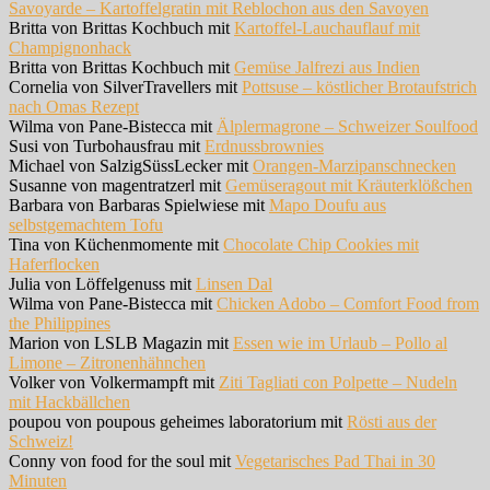
Savoyarde – Kartoffelgratin mit Reblochon aus den Savoyen
Britta von Brittas Kochbuch mit
Kartoffel-Lauchauflauf mit
Champignonhack
Britta von Brittas Kochbuch mit
Gemüse Jalfrezi aus Indien
Cornelia von SilverTravellers mit
Pottsuse – köstlicher Brotaufstrich
nach Omas Rezept
Wilma von Pane-Bistecca mit
Älplermagrone – Schweizer Soulfood
Susi von Turbohausfrau mit
Erdnussbrownies
Michael von SalzigSüssLecker mit
Orangen-Marzipanschnecken
Susanne von magentratzerl mit
Gemüseragout mit Kräuterklößchen
Barbara von Barbaras Spielwiese mit
Mapo Doufu aus
selbstgemachtem Tofu
Tina von Küchenmomente mit
Chocolate Chip Cookies mit
Haferflocken
Julia von Löffelgenuss mit
Linsen Dal
Wilma von Pane-Bistecca mit
Chicken Adobo – Comfort Food from
the Philippines
Marion von LSLB Magazin mit
Essen wie im Urlaub – Pollo al
Limone – Zitronenhähnchen
Volker von Volkermampft mit
Ziti Tagliati con Polpette – Nudeln
mit Hackbällchen
poupou von poupous geheimes laboratorium mit
Rösti aus der
Schweiz!
Conny von food for the soul mit
Vegetarisches Pad Thai in 30
Minuten