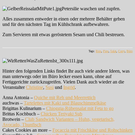
Petersilie waschen und zupfen.
Alles zusammen entweder in einen oder mehrere Behälter geben
und für den nächsten Tag im Kühlschrank aufbewahren.
Zum Servieren mit etwas geröstetem Sesam und Chili bestreuen.
Tags:
Reis
,
Pute
,
Salat
,
Curry
,
Büro
Hinter den folgenden Links findet Ihr auch viele andere Ideen, was
man unterwegs oder im Büro lecker essen kann, ohne auf
Fertiggerichte zurückzugreifen. Vielen Dank auch wieder an die
Veranstalter
Christine
,
Susi
und
Ingrid
.
Anna Antonia –
Quiche mit Reh und Meerrettich
auchwas –
Tartelettes mit Kaki und Blauschimmelkäse
Brigittas Kulinarium –
Chioggia-Rübensalat mit Feta to go
Brittas Kochbuch –
Chicken Teriyaki Sub
Brotwein –
Club Sandwich Varianten – Huhn, vegetarisch,
Avocado, Thunfisch
Cakes Cookies an more –
Focaccia mit Frischkäse und Rohschinken