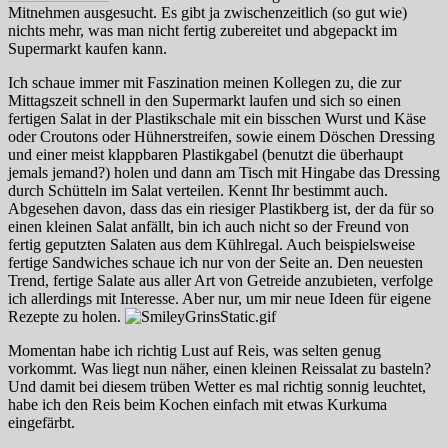
Mitnehmen ausgesucht. Es gibt ja zwischenzeitlich (so gut wie)
nichts mehr, was man nicht fertig zubereitet und abgepackt im
Supermarkt kaufen kann.
Ich schaue immer mit Faszination meinen Kollegen zu, die zur
Mittagszeit schnell in den Supermarkt laufen und sich so einen
fertigen Salat in der Plastikschale mit ein bisschen Wurst und Käse
oder Croutons oder Hühnerstreifen, sowie einem Döschen Dressing
und einer meist klappbaren Plastikgabel (benutzt die überhaupt
jemals jemand?) holen und dann am Tisch mit Hingabe das Dressing
durch Schütteln im Salat verteilen. Kennt Ihr bestimmt auch.
Abgesehen davon, dass das ein riesiger Plastikberg ist, der da für so
einen kleinen Salat anfällt, bin ich auch nicht so der Freund von
fertig geputzten Salaten aus dem Kühlregal. Auch beispielsweise
fertige Sandwiches schaue ich nur von der Seite an. Den neuesten
Trend, fertige Salate aus aller Art von Getreide anzubieten, verfolge
ich allerdings mit Interesse. Aber nur, um mir neue Ideen für eigene
Rezepte zu holen.
Momentan habe ich richtig Lust auf Reis, was selten genug
vorkommt. Was liegt nun näher, einen kleinen Reissalat zu basteln?
Und damit bei diesem trüben Wetter es mal richtig sonnig leuchtet,
habe ich den Reis beim Kochen einfach mit etwas Kurkuma
eingefärbt.