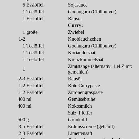
5
Esslöffel
Sojasauce
1
Teelöffel
Gochugaru (Chilipulver)
1
Esslöffel
Rapsöl
Curry:
1
große
Zwiebel
1-2
Knoblauchzehen
1
Teelöffel
Gochugaru (Chilipulver)
1
Teelöffel
Koriandersaat
1
Teelöffel
Kreuzkümmelsaat
Zimtstange (alternativ: 1 el Zimt;
1
gemahlen)
2-3
Esslöffel
Rapsöl
1-2
Esslöffel
Rote Currypaste
1-2
Esslöffel
Zitronengraspaste
400
ml
Gemüsebrühe
400
ml
Kokosmilch
Salz, Pfeffer
500
g
Grünkohl
3-5
Esslöffel
Erdnusscreme (gehäuft)
2-3
Esslöffel
Limettensaft