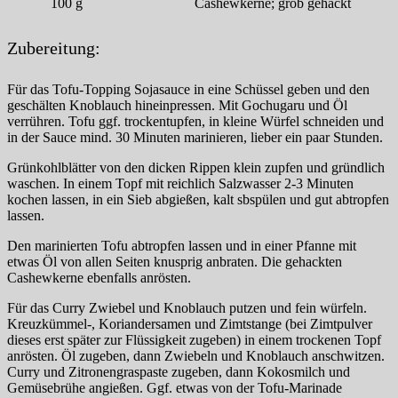
100
g
Cashewkerne; grob gehackt
Zubereitung:
Für das Tofu-Topping Sojasauce in eine Schüssel geben und den
geschälten Knoblauch hineinpressen. Mit Gochugaru und Öl
verrühren. Tofu ggf. trockentupfen, in kleine Würfel schneiden und
in der Sauce mind. 30 Minuten marinieren, lieber ein paar Stunden.
Grünkohlblätter von den dicken Rippen klein zupfen und gründlich
waschen. In einem Topf mit reichlich Salzwasser 2-3 Minuten
kochen lassen, in ein Sieb abgießen, kalt sbspülen und gut abtropfen
lassen.
Den marinierten Tofu abtropfen lassen und in einer Pfanne mit
etwas Öl von allen Seiten knusprig anbraten. Die gehackten
Cashewkerne ebenfalls anrösten.
Für das Curry Zwiebel und Knoblauch putzen und fein würfeln.
Kreuzkümmel-, Koriandersamen und Zimtstange (bei Zimtpulver
dieses erst später zur Flüssigkeit zugeben) in einem trockenen Topf
anrösten. Öl zugeben, dann Zwiebeln und Knoblauch anschwitzen.
Curry und Zitronengraspaste zugeben, dann Kokosmilch und
Gemüsebrühe angießen. Ggf. etwas von der Tofu-Marinade