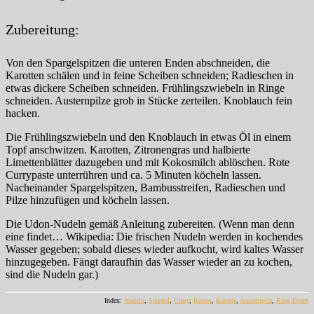
Zubereitung:
Von den Spargelspitzen die unteren Enden abschneiden, die
Karotten schälen und in feine Scheiben schneiden; Radieschen in
etwas dickere Scheiben schneiden. Frühlingszwiebeln in Ringe
schneiden. Austernpilze grob in Stücke zerteilen. Knoblauch fein
hacken.
Die Frühlingszwiebeln und den Knoblauch in etwas Öl in einem
Topf anschwitzen. Karotten, Zitronengras und halbierte
Limettenblätter dazugeben und mit Kokosmilch ablöschen. Rote
Currypaste unterrühren und ca. 5 Minuten köcheln lassen.
Nacheinander Spargelspitzen, Bambusstreifen, Radieschen und
Pilze hinzufügen und köcheln lassen.
Die Udon-Nudeln gemäß Anleitung zubereiten. (Wenn man denn
eine findet… Wikipedia: Die frischen Nudeln werden in kochendes
Wasser gegeben; sobald dieses wieder aufkocht, wird kaltes Wasser
hinzugegeben. Fängt daraufhin das Wasser wieder an zu kochen,
sind die Nudeln gar.)
Index:
Nudeln
,
Spargel
,
Curry
,
Kokos
,
Karotte
,
Austernpilz
,
Blog-Event