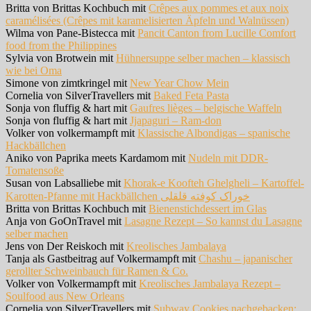
Britta von Brittas Kochbuch mit
Crêpes aux pommes et aux noix
caramélisées (Crêpes mit karamelisierten Äpfeln und Walnüssen)
Wilma von Pane-Bistecca mit
Pancit Canton from Lucille Comfort
food from the Philippines
Sylvia von Brotwein mit
Hühnersuppe selber machen – klassisch
wie bei Oma
Simone von zimtkringel mit
New Year Chow Mein
Cornelia von SilverTravellers mit
Baked Feta Pasta
Sonja von fluffig & hart mit
Gaufres lièges – belgische Waffeln
Sonja von fluffig & hart mit
Jjapaguri – Ram-don
Volker von volkermampft mit
Klassische Albondigas – spanische
Hackbällchen
Aniko von Paprika meets Kardamom mit
Nudeln mit DDR-
Tomatensoße
Susan von Labsalliebe mit
Khorak-e Koofteh Ghelgheli – Kartoffel-
Karotten-Pfanne mit Hackbällchen خوراک کوفته قلقلی
Britta von Brittas Kochbuch mit
Bienenstichdessert im Glas
Anja von GoOnTravel mit
Lasagne Rezept – So kannst du Lasagne
selber machen
Jens von Der Reiskoch mit
Kreolisches Jambalaya
Tanja als Gastbeitrag auf Volkermampft mit
Chashu – japanischer
gerollter Schweinbauch für Ramen & Co.
Volker von Volkermampft mit
Kreolisches Jambalaya Rezept –
Soulfood aus New Orleans
Cornelia von SilverTravellers mit
Subway Cookies nachgebacken: