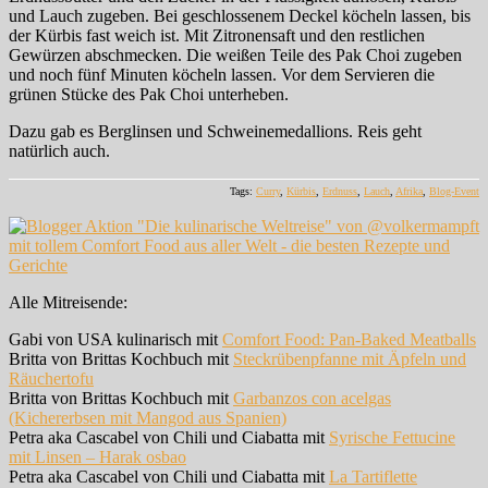
und Lauch zugeben. Bei geschlossenem Deckel köcheln lassen, bis
der Kürbis fast weich ist. Mit Zitronensaft und den restlichen
Gewürzen abschmecken. Die weißen Teile des Pak Choi zugeben
und noch fünf Minuten köcheln lassen. Vor dem Servieren die
grünen Stücke des Pak Choi unterheben.
Dazu gab es Berglinsen und Schweinemedallions. Reis geht
natürlich auch.
Tags:
Curry
,
Kürbis
,
Erdnuss
,
Lauch
,
Afrika
,
Blog-Event
Alle Mitreisende:
Gabi von USA kulinarisch mit
Comfort Food: Pan-Baked Meatballs
Britta von Brittas Kochbuch mit
Steckrübenpfanne mit Äpfeln und
Räuchertofu
Britta von Brittas Kochbuch mit
Garbanzos con acelgas
(Kichererbsen mit Mangod aus Spanien)
Petra aka Cascabel von Chili und Ciabatta mit
Syrische Fettucine
mit Linsen – Harak osbao
Petra aka Cascabel von Chili und Ciabatta mit
La Tartiflette