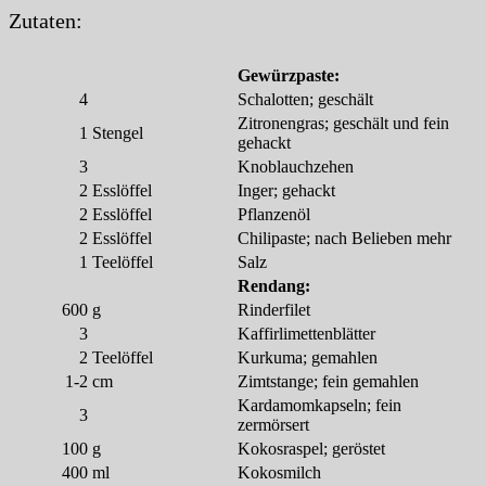
Zutaten:
Gewürzpaste:
4
Schalotten; geschält
Zitronengras; geschält und fein
1
Stengel
gehackt
3
Knoblauchzehen
2
Esslöffel
Inger; gehackt
2
Esslöffel
Pflanzenöl
2
Esslöffel
Chilipaste; nach Belieben mehr
1
Teelöffel
Salz
Rendang:
600
g
Rinderfilet
3
Kaffirlimettenblätter
2
Teelöffel
Kurkuma; gemahlen
1-2
cm
Zimtstange; fein gemahlen
Kardamomkapseln; fein
3
zermörsert
100
g
Kokosraspel; geröstet
400
ml
Kokosmilch