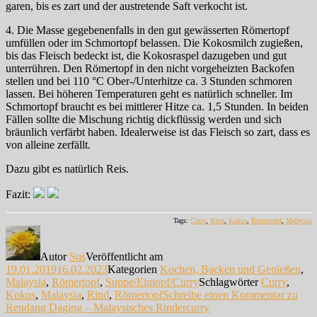
garen, bis es zart und der austretende Saft verkocht ist.
4. Die Masse gegebenenfalls in den gut gewässerten Römertopf
umfüllen oder im Schmortopf belassen. Die Kokosmilch zugießen,
bis das Fleisch bedeckt ist, die Kokosraspel dazugeben und gut
unterrühren. Den Römertopf in den nicht vorgeheizten Backofen
stellen und bei 110 °C Ober-/Unterhitze ca. 3 Stunden schmoren
lassen. Bei höheren Temperaturen geht es natürlich schneller. Im
Schmortopf braucht es bei mittlerer Hitze ca. 1,5 Stunden. In beiden
Fällen sollte die Mischung richtig dickflüssig werden und sich
bräunlich verfärbt haben. Idealerweise ist das Fleisch so zart, dass es
von alleine zerfällt.
Dazu gibt es natürlich Reis.
Fazit:
Tags:
Curry
,
Rind
,
Kokos
,
Römertopf
,
Malaysia
Autor
Sus
Veröffentlicht am
19.01.2019
16.02.2023
Kategorien
Kochen, Backen und Genießen
,
Malaysia
,
Römertopf
,
Suppe/Eintopf/Curry
Schlagwörter
Curry
,
Kokos
,
Malaysia
,
Rind
,
Römertopf
Schreibe einen Kommentar
zu
Rendang Daging – Malaysisches Rindercurry