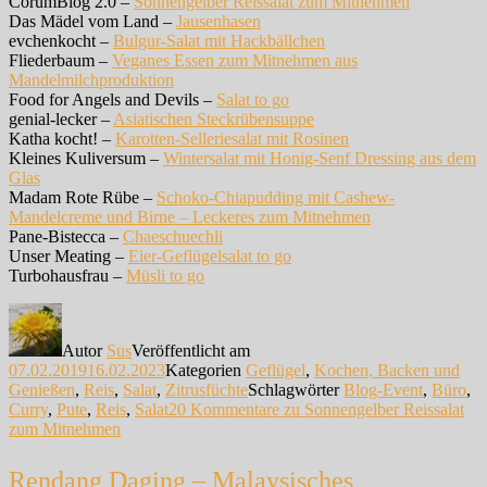
CorumBlog 2.0 –
Sonnengelber Reissalat zum Mitnehmen
Das Mädel vom Land –
Jausenhasen
evchenkocht –
Bulgur-Salat mit Hackbällchen
Fliederbaum –
Veganes Essen zum Mitnehmen aus
Mandelmilchproduktion
Food for Angels and Devils –
Salat to go
genial-lecker –
Asiatischen Steckrübensuppe
Katha kocht! –
Karotten-Selleriesalat mit Rosinen
Kleines Kuliversum –
Wintersalat mit Honig-Senf Dressing aus dem
Glas
Madam Rote Rübe –
Schoko-Chiapudding mit Cashew-
Mandelcreme und Birne – Leckeres zum Mitnehmen
Pane-Bistecca –
Chaeschuechli
Unser Meating –
Eier-Geflügelsalat to go
Turbohausfrau –
Müsli to go
Autor
Sus
Veröffentlicht am
07.02.2019
16.02.2023
Kategorien
Geflügel
,
Kochen, Backen und
Genießen
,
Reis
,
Salat
,
Zitrusfüchte
Schlagwörter
Blog-Event
,
Büro
,
Curry
,
Pute
,
Reis
,
Salat
20 Kommentare
zu Sonnengelber Reissalat
zum Mitnehmen
Rendang Daging – Malaysisches