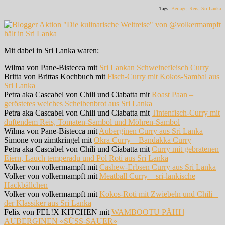
Tags:
Beilage
,
Reis
,
Sri Lanka
Mit dabei in Sri Lanka waren:
Wilma von Pane-Bistecca mit
Sri Lankan Schweinefleisch Curry
Britta von Brittas Kochbuch mit
Fisch-Curry mit Kokos-Sambal aus
Sri Lanka
Petra aka Cascabel von Chili und Ciabatta mit
Roast Paan –
geröstetes weiches Scheibenbrot aus Sri Lanka
Petra aka Cascabel von Chili und Ciabatta mit
Tintenfisch-Curry mit
duftendem Reis, Tomaten-Sambol und Möhren-Sambol
Wilma von Pane-Bistecca mit
Auberginen Curry aus Sri Lanka
Simone von zimtkringel mit
Okra Curry – Bandakka Curry
Petra aka Cascabel von Chili und Ciabatta mit
Curry mit gebratenen
Eiern, Lauch temperadu und Pol Roti aus Sri Lanka
Volker von volkermampft mit
Cashew-Erbsen Curry aus Sri Lanka
Volker von volkermampft mit
Meatball Curry – sri-lan­kische
Hackbällchen
Volker von volkermampft mit
Kokos-Roti mit Zwiebeln und Chili –
der Klassiker aus Sri Lanka
Felix von FEL!X KITCHEN mit
WAMBOOTU PÄHI |
AUBERGINEN «SÜSS-SAUER»