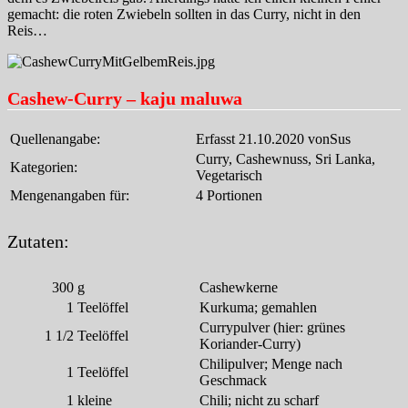
gemacht: die roten Zwiebeln sollten in das Curry, nicht in den
Reis…
Cashew-Curry – kaju maluwa
Quellenangabe:
Erfasst 21.10.2020 vonSus
Curry, Cashewnuss, Sri Lanka,
Kategorien:
Vegetarisch
Mengenangaben für:
4 Portionen
Zutaten:
300
g
Cashewkerne
1
Teelöffel
Kurkuma; gemahlen
Currypulver (hier: grünes
1 1/2
Teelöffel
Koriander-Curry)
Chilipulver; Menge nach
1
Teelöffel
Geschmack
1
kleine
Chili; nicht zu scharf