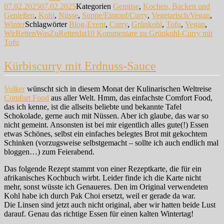
07.02.2025
07.02.2025
Kategorien
Gemüse
,
Kochen, Backen und
Genießen
,
Kohl
,
Nüsse
,
Suppe/Eintopf/Curry
,
Vegetarisch/Vegan
,
Winter
Schlagwörter
Blog-Event
,
Curry
,
Grünkohl
,
Tofu
,
Vegan
,
WirRettenWasZuRettenIst
10 Kommentare
zu Grünkohl-Curry mit
Tofu
Kürbiscurry mit Erdnuss-Sauce
Volker
wünscht sich in diesem Monat der Kulinarischen Weltreise
Comfort Food
aus aller Welt. Hmm, das einfachste Comfort Food,
das ich kenne, ist die allseits beliebte und bekannte Tafel
Schokolade, gerne auch mit Nüssen. Aber ich glaube, das war so
nicht gemeint. Ansonsten ist bei mir eigentlich alles gute(!) Essen
etwas Schönes, selbst ein einfaches belegtes Brot mit gekochtem
Schinken (vorzugsweise selbstgemacht – sollte ich auch endlich mal
bloggen…) zum Feierabend.
Das folgende Rezept stammt von einer Rezeptkarte, die für ein
afrikanisches Kochbuch wirbt. Leider finde ich die Karte nicht
mehr, sonst wüsste ich Genaueres. Den im Original verwendeten
Kohl habe ich durch Pak Choi ersetzt, weil er gerade da war.
Die Linsen sind jetzt auch nicht original, aber wir hatten beide Lust
darauf. Genau das richtige Essen für einen kalten Wintertag!