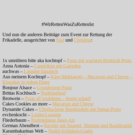
#WirRettenWasZuRettenIst
Und nun die anderen Beiträge zum Event zur Rettung der
Frikadelle, ausgerichtet von
Susi
und
Christina
:
1x umrühren bitte aka kochtopf –
Pasta mit warmem Brokkoli-Pesto
Anna Antonia –
Cannelloni mit Garnelen
auchwas –
Lasagne klassisch
Aus meinem Kochtopf –
Käse-Makkaroni – Macaroni and Cheese –
Klassiker in jedem Diner
Bonjour Alsace –
Grundrezept Pasta
Brittas Kochbuch –
Nudelauflauf
Brotwein –
Pasta all’arrabbiata – feurig scharf!
Cakes Cookies an more –
Macaroni and Cheese
Dynamite Cakes –
Überbackene Bandnudeln mit Spinat-Pesto
evchenkocht –
Lamm-Lasagne
Fliederbaum –
Nudelpfanne Jäger-Art
German Abendbrot –
Bavette mit Spargel, Shrimps und Basilikumöl
Karambakarinas Welt –
Nudel-Schinken-Gratin