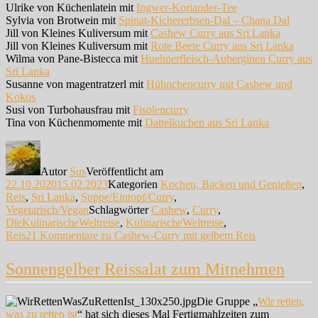
Ulrike von Küchenlatein mit
Ingwer-Koriander-Tee
Sylvia von Brotwein mit
Spinat-Kichererbsen-Dal – Chana Dal
Jill von Kleines Kuliversum mit
Cashew Curry aus Sri Lanka
Jill von Kleines Kuliversum mit
Rote Beete Curry aus Sri Lanka
Wilma von Pane-Bistecca mit
Huehnerfleisch-Auberginen Curry aus
Sri Lanka
Susanne von magentratzerl mit
Hühnchencurry mit Cashew und
Kokos
Susi von Turbohausfrau mit
Fisolencurry
Tina von Küchenmomente mit
Dattelkuchen aus Sri Lanka
Autor
Sus
Veröffentlicht am
22.10.2020
15.02.2023
Kategorien
Kochen, Backen und Genießen
,
Reis
,
Sri Lanka
,
Suppe/Eintopf/Curry
,
Vegetarisch/Vegan
Schlagwörter
Cashew
,
Curry
,
DieKulinarischeWeltreise
,
KulinarischeWeltreise
,
Reis
21 Kommentare
zu Cashew-Curry mit gelbem Reis
Sonnengelber Reissalat zum Mitnehmen
Die Gruppe „
Wir retten,
was zu retten ist
“ hat sich dieses Mal Fertigmahlzeiten zum