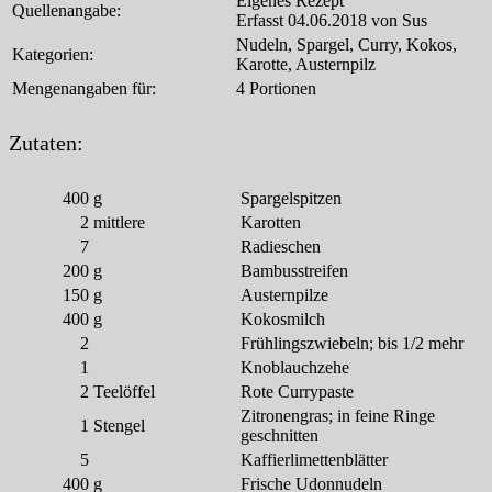
Eigenes Rezept
Quellenangabe:
Erfasst 04.06.2018 von Sus
Nudeln, Spargel, Curry, Kokos,
Kategorien:
Karotte, Austernpilz
Mengenangaben für:
4 Portionen
Zutaten:
400
g
Spargelspitzen
2
mittlere
Karotten
7
Radieschen
200
g
Bambusstreifen
150
g
Austernpilze
400
g
Kokosmilch
2
Frühlingszwiebeln; bis 1/2 mehr
1
Knoblauchzehe
2
Teelöffel
Rote Currypaste
Zitronengras; in feine Ringe
1
Stengel
geschnitten
5
Kaffierlimettenblätter
400
g
Frische Udonnudeln