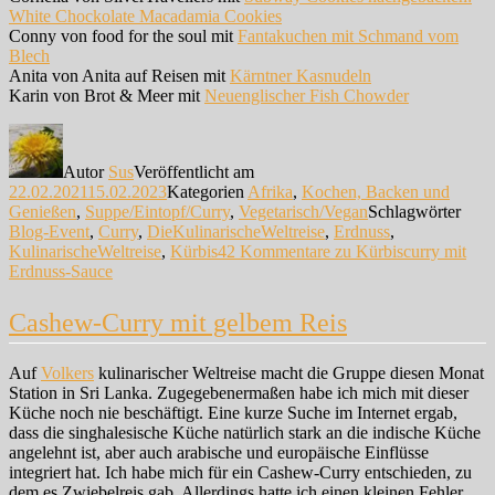
White Chockolate Macadamia Cookies
Conny von food for the soul mit
Fantakuchen mit Schmand vom
Blech
Anita von Anita auf Reisen mit
Kärntner Kasnudeln
Karin von Brot & Meer mit
Neuenglischer Fish Chowder
Autor
Sus
Veröffentlicht am
22.02.2021
15.02.2023
Kategorien
Afrika
,
Kochen, Backen und
Genießen
,
Suppe/Eintopf/Curry
,
Vegetarisch/Vegan
Schlagwörter
Blog-Event
,
Curry
,
DieKulinarischeWeltreise
,
Erdnuss
,
KulinarischeWeltreise
,
Kürbis
42 Kommentare
zu Kürbiscurry mit
Erdnuss-Sauce
Cashew-Curry mit gelbem Reis
Auf
Volkers
kulinarischer Weltreise macht die Gruppe diesen Monat
Station in Sri Lanka. Zugegebenermaßen habe ich mich mit dieser
Küche noch nie beschäftigt. Eine kurze Suche im Internet ergab,
dass die singhalesische Küche natürlich stark an die indische Küche
angelehnt ist, aber auch arabische und europäische Einflüsse
integriert hat. Ich habe mich für ein Cashew-Curry entschieden, zu
dem es Zwiebelreis gab. Allerdings hatte ich einen kleinen Fehler