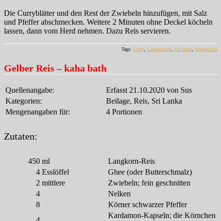
Die Curryblätter und den Rest der Zwiebeln hinzufügen, mit Salz
und Pfeffer abschmecken. Weitere 2 Minuten ohne Deckel köcheln
lassen, dann vom Herd nehmen. Dazu Reis servieren.
Tags:
Curry
,
Cashewnuss
,
Sri lanka
,
Vegetarisch
Gelber Reis – kaha bath
Quellenangabe:
Erfasst 21.10.2020 von Sus
Kategorien:
Beilage, Reis, Sri Lanka
Mengenangaben für:
4 Portionen
Zutaten:
450
ml
Langkorn-Reis
4
Esslöffel
Ghee (oder Butterschmalz)
2
mittlere
Zwiebeln; fein geschnitten
4
Nelken
8
Körner schwarzer Pfeffer
Kardamon-Kapseln; die Körnchen
4