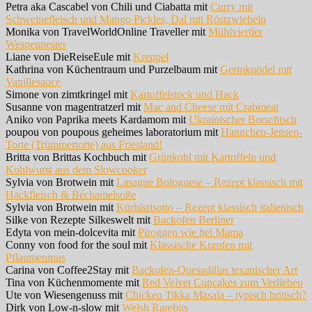
Petra aka Cascabel von Chili und Ciabatta mit
Curry mit
Schweinefleisch und Mango Pickles, Dal mit Röstzwiebeln
Monika von TravelWorldOnline Traveller mit
Mühlviertler
Wespennester
Liane von DieReiseEule mit
Kreppel
Kathrina von Küchentraum und Purzelbaum mit
Germknödel mit
Vanillesauce
Simone von zimtkringel mit
Kartoffelstock und Hack
Susanne von magentratzerl mit
Mac and Cheese mit Crabmeat
Aniko von Paprika meets Kardamom mit
Ukrainischer Borschtsch
poupou von poupous geheimes laboratorium mit
Hannchen-Jensen-
Torte (Trümmertorte) aus Friesland!
Britta von Brittas Kochbuch mit
Grünkohl mit Kartoffeln und
Kohlwurst aus dem Slowcooker
Sylvia von Brotwein mit
Lasagne Bolognese – Rezept klassisch mit
Hackfleisch & Béchamelsoße
Sylvia von Brotwein mit
Kürbisrisotto – Rezept klassisch italienisch
Silke von Rezepte Silkeswelt mit
Backofen Berliner
Edyta von mein-dolcevita mit
Piroggen wie bei Mama
Conny von food for the soul mit
Klassische Krapfen mit
Pflaumenmus
Carina von Coffee2Stay mit
Backofen-Quesadillas texanischer Art
Tina von Küchenmomente mit
Red Velvet Cupcakes zum Verlieben
Ute von Wiesengenuss mit
Chicken Tikka Masala – typisch britisch?
Dirk von Low-n-slow mit
Welsh Rarebits