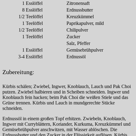
1
Esslöffel
Zitronensaft
8
Esslöffel
Erdnussbutter
1/2
Teelöffel
Kreuzkümmel
1
Teelöffel
Paprikapulver, mild
1/2
Teelöffel
Chilipulver
1
Teelöffel
Zucker
Salz, Pfeffer
1
Esslöffel
Gemüsebrühpulver
3-4
Esslöffel
Erdnussöl
Zubereitung:
Kürbis schälen; Zwiebel, Ingwer, Knoblauch, Lauch und Pak Choi
putzen. Zwiebel halbieren und in Scheiben schneiden. Ingwer und
Knoblauch fein hacken; beim Pak Choi die weißen Stiele und das
Grüne trennen. Kürbis und Lauch in mundgerechte Stücke
schneiden.
Erdnussöl in einem großen Topf erhitzen. Zwiebeln, Knoblauch,
Ingwer mit Curryblättern, Koriander, Kurkuma, Kreuzkümmel und
Gemüsebrühpulver anschwitzen, mit Wasser ablöschen. Die
Erdnussbutter und den Zucker in der Flüssigkeit auflösen, Kürbis