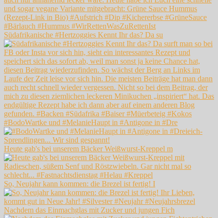
Südafrikanische #Hertzoggies Kennt Ihr das? Da su
#BodoWartke und #MelanieHaupt in #Antigone in #Dre
Heute gab's bei unserem Bäcker Weißwurst-Kreppel m
So, Neujahr kann kommen: die Brezel ist fertig! I
Nachdem das Einmachglas mit Zucker und jungen Fich