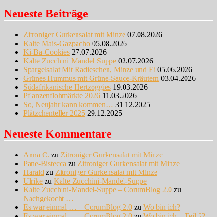
Neueste Beiträge
Zitroniger Gurkensalat mit Minze
07.08.2026
Kalte Mais-Gazpacho
05.08.2026
Ki-Ba-Cookies
27.07.2026
Kalte Zucchini-Mandel-Suppe
02.07.2026
Spargelsalat Mit Radieschen, Minze und Ei
05.06.2026
Grünes Hummus mit Grüne-Sauce-Kräutern
03.04.2026
Südafrikanische Hertzoggies
19.03.2026
Pflanzenflohmärkte 2026
11.03.2026
So, Neujahr kann kommen…
31.12.2025
Plätzchenteller 2025
29.12.2025
Neueste Kommentare
Anna C.
zu
Zitroniger Gurkensalat mit Minze
Pane-Bistecca
zu
Zitroniger Gurkensalat mit Minze
Harald
zu
Zitroniger Gurkensalat mit Minze
Ulrike
zu
Kalte Zucchini-Mandel-Suppe
Kalte Zucchini-Mandel-Suppe – CorumBlog 2.0
zu
Nachgekocht …
Es war einmal … – CorumBlog 2.0
zu
Wo bin ich?
Es war einmal … – CorumBlog 2.0
zu
Wo bin ich – Teil 2?