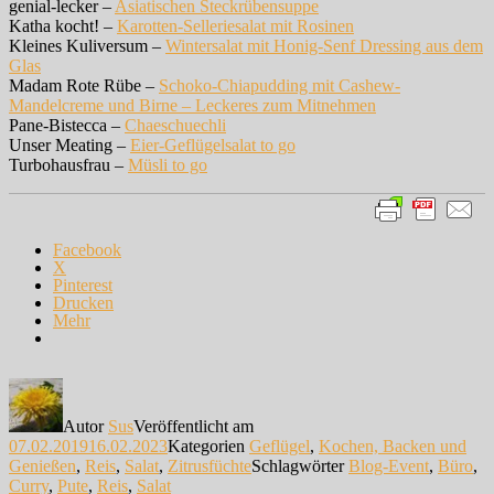
genial-lecker –
Asiatischen Steckrübensuppe
Katha kocht! –
Karotten-Selleriesalat mit Rosinen
Kleines Kuliversum –
Wintersalat mit Honig-Senf Dressing aus dem
Glas
Madam Rote Rübe –
Schoko-Chiapudding mit Cashew-
Mandelcreme und Birne – Leckeres zum Mitnehmen
Pane-Bistecca –
Chaeschuechli
Unser Meating –
Eier-Geflügelsalat to go
Turbohausfrau –
Müsli to go
Facebook
X
Pinterest
Drucken
Mehr
Autor
Sus
Veröffentlicht am
07.02.2019
16.02.2023
Kategorien
Geflügel
,
Kochen, Backen und
Genießen
,
Reis
,
Salat
,
Zitrusfüchte
Schlagwörter
Blog-Event
,
Büro
,
Curry
,
Pute
,
Reis
,
Salat