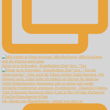
Heute ist in Schweden „Kanelbullens Dag“ bzw. "Tag
Die #Bastei mit #Basteibrücke - einmal von oben zu