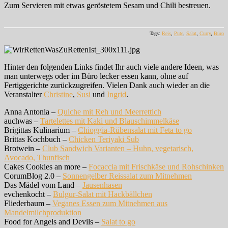
Zum Servieren mit etwas geröstetem Sesam und Chili bestreuen.
Tags:
Reis
,
Pute
,
Salat
,
Curry
,
Büro
Hinter den folgenden Links findet Ihr auch viele andere Ideen, was
man unterwegs oder im Büro lecker essen kann, ohne auf
Fertiggerichte zurückzugreifen. Vielen Dank auch wieder an die
Veranstalter
Christine
,
Susi
und
Ingrid
.
Anna Antonia –
Quiche mit Reh und Meerrettich
auchwas –
Tartelettes mit Kaki und Blauschimmelkäse
Brigittas Kulinarium –
Chioggia-Rübensalat mit Feta to go
Brittas Kochbuch –
Chicken Teriyaki Sub
Brotwein –
Club Sandwich Varianten – Huhn, vegetarisch,
Avocado, Thunfisch
Cakes Cookies an more –
Focaccia mit Frischkäse und Rohschinken
CorumBlog 2.0 –
Sonnengelber Reissalat zum Mitnehmen
Das Mädel vom Land –
Jausenhasen
evchenkocht –
Bulgur-Salat mit Hackbällchen
Fliederbaum –
Veganes Essen zum Mitnehmen aus
Mandelmilchproduktion
Food for Angels and Devils –
Salat to go