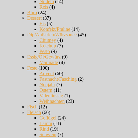
Nudeln
(14)
Reis
(4)
Büro
(24)
Dessert
(37)
Eis
(5)
Konfekt/Praline
(14)
Dip/Aufstrich/Würzsauce
(45)
Chutney
(4)
Ketchup
(7)
Pesto
(9)
Essig/Öl/Gewürz
(9)
Marinade
(4)
Feste
(100)
Advent
(60)
Fastnacht/Fasching
(2)
Neujahr
(7)
Ostern
(11)
Valentinstag
(1)
Weihnachten
(23)
Fisch
(12)
Fleisch
(66)
Geflügel
(24)
Lamm
(11)
Rind
(19)
Schwein
(7)