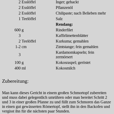
2
Esslöffel
Inger; gehackt
2
Esslöffel
Pflanzenöl
2
Esslöffel
Chilipaste; nach Belieben mehr
1
Teelöffel
Salz
Rendang:
600
g
Rinderfilet
3
Kaffirlimettenblätter
2
Teelöffel
Kurkuma; gemahlen
1-2
cm
Zimtstange; fein gemahlen
Kardamomkapseln; fein
3
zermörsert
100
g
Kokosraspel; geröstet
400
ml
Kokosmilch
Zubereitung:
Man kann dieses Gericht in einem großen Schmortopf zubereiten
und muss dabei gelegentlich umrühren oder man bereitet Schritt 2
und 3 in einer großen Pfanne zu und füllt zum Schmoren das Ganze
in einen gut gewässerten Römertopf, stellt ihn in den Backofen und
vergisst ihn für die nächsten paar Stunden.