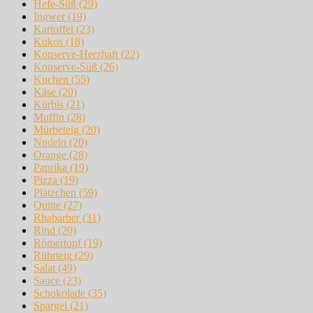
Hefe-Süß
(29)
Ingwer
(19)
Kartoffel
(23)
Kokos
(18)
Konserve-Herzhaft
(22)
Konserve-Süß
(26)
Kuchen
(55)
Käse
(20)
Kürbis
(21)
Muffin
(28)
Mürbeteig
(20)
Nudeln
(20)
Orange
(28)
Paprika
(19)
Pizza
(19)
Plätzchen
(59)
Quitte
(27)
Rhabarber
(31)
Rind
(20)
Römertopf
(19)
Rührteig
(29)
Salat
(49)
Sauce
(23)
Schokolade
(35)
Spargel
(21)