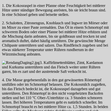
1. Die Kokosraspel in einer Pfanne ohne Feuchtigkeit bei mittlerer
Hitze unter ständiger Bewegung anrösten, bis sie leicht braun sind.
In eine Schüssel geben und beiseite stellen.
2. Schalotten, Zitronengras, Knoblauch und Ingwer im Mörser oder
im Mixer zu einer Paste zermahlen. Das Öl in einem Schmortopf mit
schwerem Boden oder einer Pfanne bei mittlerer Hitze erhitzen und
die Mischung darin anbraten, bis sie goldbraun und trocken ist und
aromatisch duftet, dabei häufig umrühren. Die gewünschte Menge
Chilipaste unterrühren und salzen. Das Rindfleisch zugeben und bei
etwas stärkerer Temperatur unter Rühren rundherum in der
Würzmischung anbraten.
3. Kaffirlimettenblätter, Zimt, Kardamon
und Kurkuma unterrühren und das Fleisch weiter unter Rühren
garen, bis es zart und der austretende Saft verkocht ist.
4. Die Masse gegebenenfalls in den gut gewässerten Römertopf
umfüllen oder im Schmortopf belassen. Die Kokosmilch zugießen,
bis das Fleisch bedeckt ist, die Kokosraspel dazugeben und gut
unterrühren. Den Römertopf in den nicht vorgeheizten Backofen
stellen und bei 110 °C Ober-/Unterhitze ca. 3 Stunden schmoren
lassen. Bei höheren Temperaturen geht es natürlich schneller. Im
Schmortopf braucht es bei mittlerer Hitze ca. 1,5 Stunden. In beiden