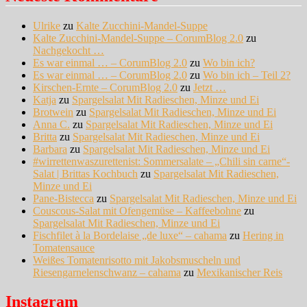
Ulrike
zu
Kalte Zucchini-Mandel-Suppe
Kalte Zucchini-Mandel-Suppe – CorumBlog 2.0
zu
Nachgekocht …
Es war einmal … – CorumBlog 2.0
zu
Wo bin ich?
Es war einmal … – CorumBlog 2.0
zu
Wo bin ich – Teil 2?
Kirschen-Ernte – CorumBlog 2.0
zu
Jetzt …
Katja
zu
Spargelsalat Mit Radieschen, Minze und Ei
Brotwein
zu
Spargelsalat Mit Radieschen, Minze und Ei
Anna C.
zu
Spargelsalat Mit Radieschen, Minze und Ei
Britta
zu
Spargelsalat Mit Radieschen, Minze und Ei
Barbara
zu
Spargelsalat Mit Radieschen, Minze und Ei
#wirrettenwaszurettenist: Sommersalate – „Chili sin carne“-
Salat | Brittas Kochbuch
zu
Spargelsalat Mit Radieschen,
Minze und Ei
Pane-Bistecca
zu
Spargelsalat Mit Radieschen, Minze und Ei
Couscous-Salat mit Ofengemüse – Kaffeebohne
zu
Spargelsalat Mit Radieschen, Minze und Ei
Fischfilet à la Bordelaise „de luxe“ – cahama
zu
Hering in
Tomatensauce
Weißes Tomatenrisotto mit Jakobsmuscheln und
Riesengarnelenschwanz – cahama
zu
Mexikanischer Reis
Instagram