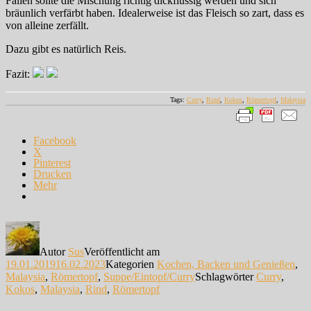
Fällen sollte die Mischung richtig dickflüssig werden und sich
bräunlich verfärbt haben. Idealerweise ist das Fleisch so zart, dass es
von alleine zerfällt.
Dazu gibt es natürlich Reis.
Fazit:
Tags:
Curry
,
Rind
,
Kokos
,
Römertopf
,
Malaysia
Facebook
X
Pinterest
Drucken
Mehr
Autor
Sus
Veröffentlicht am
19.01.2019
16.02.2023
Kategorien
Kochen, Backen und Genießen
,
Malaysia
,
Römertopf
,
Suppe/Eintopf/Curry
Schlagwörter
Curry
,
Kokos
,
Malaysia
,
Rind
,
Römertopf