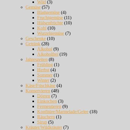
Wild
(3)
Gemüse
(57)
Blattgemüse
(4)
Fruchtgemüse
(11)
Hülsenfrüchte
(10)
Kohl
(10)
Wurzelgemüse
(7)
Geschenke
(10)
Getränk
(28)
Alkohol
(9)
Alkoholfrei
(19)
Jahreszeiten
(8)
Frühling
(1)
Herbst
(4)
Sommer
(1)
Winter
(2)
Käse/Frischkäse
(4)
Konservieren
(48)
Dörren
(7)
Einkochen
(3)
Fermentieren
(9)
Konfitüre/Marmelade/Gelee
(18)
Räuchern
(1)
Sirup
(5)
Kräuter/Wildkräuter
(7)