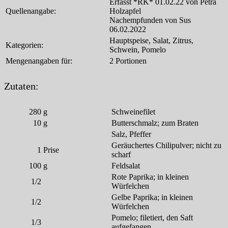
Erfasst *RK* 01.02.22 von Petra
Quellenangabe:
Holzapfel
Nachempfunden von Sus
06.02.2022
Hauptspeise, Salat, Zitrus,
Kategorien:
Schwein, Pomelo
Mengenangaben für:
2 Portionen
Zutaten:
280
g
Schweinefilet
10
g
Butterschmalz; zum Braten
Salz, Pfeffer
Geräuchertes Chilipulver; nicht zu
1
Prise
scharf
100
g
Feldsalat
Rote Paprika; in kleinen
1/2
Würfelchen
Gelbe Paprika; in kleinen
1/2
Würfelchen
Pomelo; filetiert, den Saft
1/3
aufgefangen