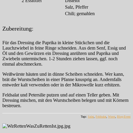
2
Esslöffel
Distelöl
Salz, Pfeffer
Chili; gemahlen
Zubereitung:
Für das Dressing die Paprika in kleine Stückchen und die
Lauchzwiebel in feine Ringe schneiden. Aus dem Senf, Essig und
Öl und den Gewürzen ein Dressing anrühren und Paprika und
Zwiebeln untermischen. 1-2 Stunden ziehen lassen, ggf. noch
einmal abschmecken.
Weißwürste häuten und in dünne Scheiben schneiden. Wer kann,
brät die Wurstscheiben in einer Pfanne knusprig an. Andernfalls
entweder kalt verwenden oder in der Mikrowelle kurz erhitzen.
Feldsalat und Petersilie putzen und auf einen Teller geben. Mit
Dressing mischen, mit den Wurstscheiben belegen und mit Körnern
bestreuen.
Tags:
Salat
,
Feldsalat
,
Wurst
,
Blog-Event