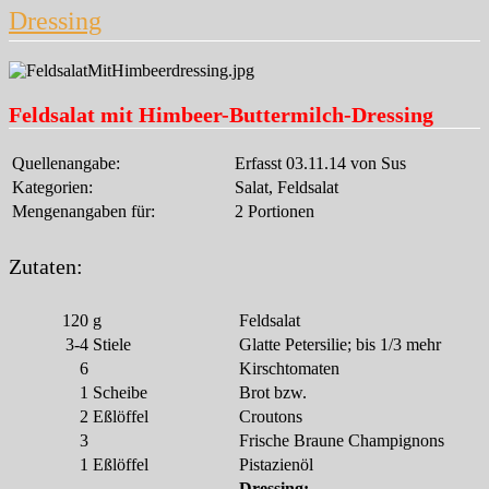
Dressing
Feldsalat mit Himbeer-Buttermilch-Dressing
Quellenangabe:
Erfasst 03.11.14 von Sus
Kategorien:
Salat, Feldsalat
Mengenangaben für:
2 Portionen
Zutaten:
120
g
Feldsalat
3-4
Stiele
Glatte Petersilie; bis 1/3 mehr
6
Kirschtomaten
1
Scheibe
Brot bzw.
2
Eßlöffel
Croutons
3
Frische Braune Champignons
1
Eßlöffel
Pistazienöl
Dressing: