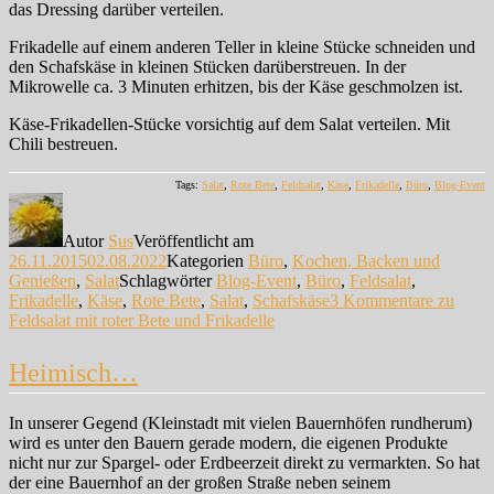
das Dressing darüber verteilen.
Frikadelle auf einem anderen Teller in kleine Stücke schneiden und
den Schafskäse in kleinen Stücken darüberstreuen. In der
Mikrowelle ca. 3 Minuten erhitzen, bis der Käse geschmolzen ist.
Käse-Frikadellen-Stücke vorsichtig auf dem Salat verteilen. Mit
Chili bestreuen.
Tags:
Salat
,
Rote Bete
,
Feldsalat
,
Käse
,
Frikadelle
,
Büro
,
Blog-Event
Autor
Sus
Veröffentlicht am
26.11.2015
02.08.2022
Kategorien
Büro
,
Kochen, Backen und
Genießen
,
Salat
Schlagwörter
Blog-Event
,
Büro
,
Feldsalat
,
Frikadelle
,
Käse
,
Rote Bete
,
Salat
,
Schafskäse
3 Kommentare
zu
Feldsalat mit roter Bete und Frikadelle
Heimisch…
In unserer Gegend (Kleinstadt mit vielen Bauernhöfen rundherum)
wird es unter den Bauern gerade modern, die eigenen Produkte
nicht nur zur Spargel- oder Erdbeerzeit direkt zu vermarkten. So hat
der eine Bauernhof an der großen Straße neben seinem