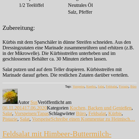
1/2
Teelöffel
Neutrales Öl
Salz, Pfeffer
Zubereitung:
Kürbis mit dem Sparschäler in dünne Streifen schneiden. Aus den
Dressingzutaten eine Marinade zusammenrühren und erhitzen (z.B.
in der Mikrowelle). Die Kürbisstreifen unterheben und im
geschlossenen Behälter ca. 30 Minuten ziehen lassen.
Salat putzen und auf dem Teller drapieren. Kürbisstreifen mit
Marinade darauf geben. Die restlichen Zutaten darüber verteilen.
Tags:
Vorspeise
,
Kuerbis
,
Salat
,
Feldsalat
,
Pistazie
,
Büro
Autor
Sus
Veröffentlicht am
06.11.2014
17.06.2020
Kategorien
Kochen, Backen und Genießen
,
Salat
,
Vorspeisen/Tapas
Schlagwörter
Büro
,
Feldsalat
,
Kürbis
,
Pistazie
,
Salat
,
Vorspeise
Schreibe einen Kommentar
zu Heimisch…
Feldsalat mit Himbeer-Buttermilch-