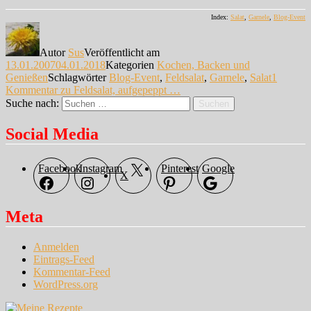
Index:
Salat
,
Garnele
,
Blog-Event
Autor
Sus
Veröffentlicht am
13.01.2007
04.01.2018
Kategorien
Kochen, Backen und
Genießen
Schlagwörter
Blog-Event
,
Feldsalat
,
Garnele
,
Salat
1
Kommentar
zu Feldsalat, aufgepeppt …
Suche nach:
Suchen
Social Media
Facebook
Instagram
Pinterest
Google
X
Meta
Anmelden
Eintrags-Feed
Kommentar-Feed
WordPress.org