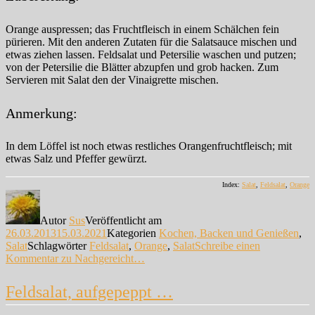
Orange auspressen; das Fruchtfleisch in einem Schälchen fein
pürieren. Mit den anderen Zutaten für die Salatsauce mischen und
etwas ziehen lassen. Feldsalat und Petersilie waschen und putzen;
von der Petersilie die Blätter abzupfen und grob hacken. Zum
Servieren mit Salat den der Vinaigrette mischen.
Anmerkung:
In dem Löffel ist noch etwas restliches Orangenfruchtfleisch; mit
etwas Salz und Pfeffer gewürzt.
Index:
Salat
,
Feldsalat
,
Orange
Autor
Sus
Veröffentlicht am
26.03.2013
15.03.2021
Kategorien
Kochen, Backen und Genießen
,
Salat
Schlagwörter
Feldsalat
,
Orange
,
Salat
Schreibe einen
Kommentar
zu Nachgereicht…
Feldsalat, aufgepeppt …