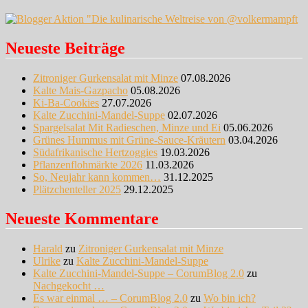
Neueste Beiträge
Zitroniger Gurkensalat mit Minze
07.08.2026
Kalte Mais-Gazpacho
05.08.2026
Ki-Ba-Cookies
27.07.2026
Kalte Zucchini-Mandel-Suppe
02.07.2026
Spargelsalat Mit Radieschen, Minze und Ei
05.06.2026
Grünes Hummus mit Grüne-Sauce-Kräutern
03.04.2026
Südafrikanische Hertzoggies
19.03.2026
Pflanzenflohmärkte 2026
11.03.2026
So, Neujahr kann kommen…
31.12.2025
Plätzchenteller 2025
29.12.2025
Neueste Kommentare
Harald
zu
Zitroniger Gurkensalat mit Minze
Ulrike
zu
Kalte Zucchini-Mandel-Suppe
Kalte Zucchini-Mandel-Suppe – CorumBlog 2.0
zu
Nachgekocht …
Es war einmal … – CorumBlog 2.0
zu
Wo bin ich?