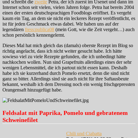
und schreibt die
zweite
Petra, der ich zuerst im Usenet und dann im
Internet schon seit vielen, vielen Jahren folge. Petra hat bereits 2004
einen der ersten deutschsprachigen Foodblogs eröffnet. Es vergeht
kaum ein Tag, an dem sie nicht ein leckeres Rezept veröffentlicht, es
ist für jeden Geschmack etwas dabei. Wir haben uns auf der
legendären
fress:publica08
(mein Gott, wie die Zeit vergeht…) auch
schon persönlich kennengelernt.
Dieses Mal hat mich gleich das (damals) oberste Rezept im Blog so
richtig angelacht, dass ich nicht weiter gesucht habe. Ich hätte
sowieso viel zu viele Rezepte gefunden, die ich unbedingt hätte
nachkochen wollen. Nun sind Grapefruits allerdings eines der sehr
wenigen Lebensmittel, die ich partout nicht essen kann. Deshalb
habe ich sie kurzerhand durch Pomelo ersetzt, denn die sind nicht
ganz so bitter. Allerdings sind sie auch nicht für ihre Saftausbeute
bekannt, weshalb ich dem Dressing noch ein wenig frischgepressten
Orangensaft hinzugefügt habe.
Feldsalat mit Paprika, Pomelo und gebratenem
Schweinefilet
Chili und Ciabatta