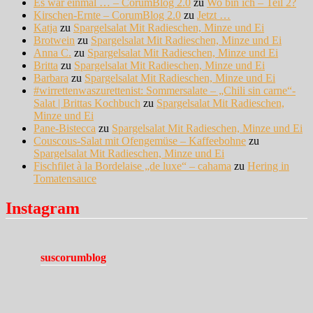
Es war einmal … – CorumBlog 2.0
zu
Wo bin ich – Teil 2?
Kirschen-Ernte – CorumBlog 2.0
zu
Jetzt …
Katja
zu
Spargelsalat Mit Radieschen, Minze und Ei
Brotwein
zu
Spargelsalat Mit Radieschen, Minze und Ei
Anna C.
zu
Spargelsalat Mit Radieschen, Minze und Ei
Britta
zu
Spargelsalat Mit Radieschen, Minze und Ei
Barbara
zu
Spargelsalat Mit Radieschen, Minze und Ei
#wirrettenwaszurettenist: Sommersalate – „Chili sin carne“-
Salat | Brittas Kochbuch
zu
Spargelsalat Mit Radieschen,
Minze und Ei
Pane-Bistecca
zu
Spargelsalat Mit Radieschen, Minze und Ei
Couscous-Salat mit Ofengemüse – Kaffeebohne
zu
Spargelsalat Mit Radieschen, Minze und Ei
Fischfilet à la Bordelaise „de luxe“ – cahama
zu
Hering in
Tomatensauce
Instagram
suscorumblog