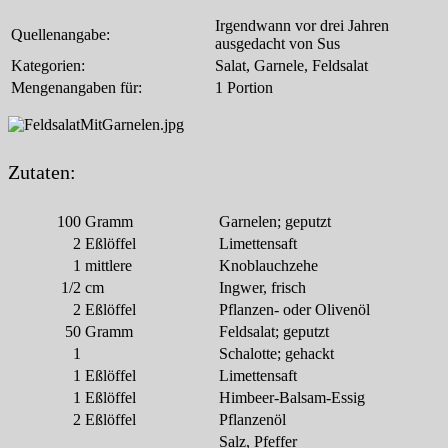
Irgendwann vor drei Jahren
Quellenangabe:
ausgedacht von Sus
Kategorien:
Salat, Garnele, Feldsalat
Mengenangaben für:
1 Portion
Zutaten:
100
Gramm
Garnelen; geputzt
2
Eßlöffel
Limettensaft
1
mittlere
Knoblauchzehe
1/2
cm
Ingwer, frisch
2
Eßlöffel
Pflanzen- oder Olivenöl
50
Gramm
Feldsalat; geputzt
1
Schalotte; gehackt
1
Eßlöffel
Limettensaft
1
Eßlöffel
Himbeer-Balsam-Essig
2
Eßlöffel
Pflanzenöl
Salz, Pfeffer