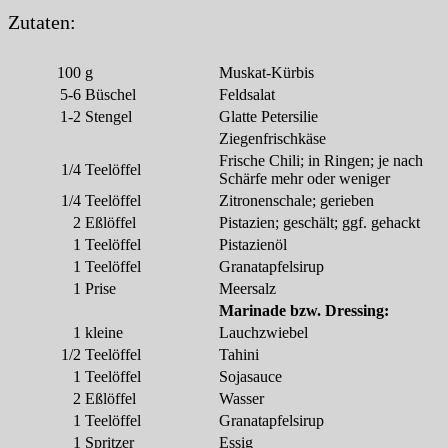
Zutaten:
100
g
Muskat-Kürbis
5-6
Büschel
Feldsalat
1-2
Stengel
Glatte Petersilie
Ziegenfrischkäse
Frische Chili; in Ringen; je nach
1/4
Teelöffel
Schärfe mehr oder weniger
1/4
Teelöffel
Zitronenschale; gerieben
2
Eßlöffel
Pistazien; geschält; ggf. gehackt
1
Teelöffel
Pistazienöl
1
Teelöffel
Granatapfelsirup
1
Prise
Meersalz
Marinade bzw. Dressing:
1
kleine
Lauchzwiebel
1/2
Teelöffel
Tahini
1
Teelöffel
Sojasauce
2
Eßlöffel
Wasser
1
Teelöffel
Granatapfelsirup
1
Spritzer
Essig