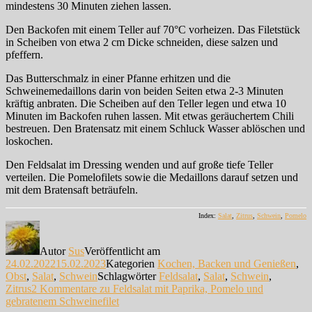
mindestens 30 Minuten ziehen lassen.
Den Backofen mit einem Teller auf 70°C vorheizen. Das Filetstück
in Scheiben von etwa 2 cm Dicke schneiden, diese salzen und
pfeffern.
Das Butterschmalz in einer Pfanne erhitzen und die
Schweinemedaillons darin von beiden Seiten etwa 2-3 Minuten
kräftig anbraten. Die Scheiben auf den Teller legen und etwa 10
Minuten im Backofen ruhen lassen. Mit etwas geräuchertem Chili
bestreuen. Den Bratensatz mit einem Schluck Wasser ablöschen und
loskochen.
Den Feldsalat im Dressing wenden und auf große tiefe Teller
verteilen. Die Pomelofilets sowie die Medaillons darauf setzen und
mit dem Bratensaft beträufeln.
Index:
Salat
,
Zitrus
,
Schwein
,
Pomelo
Autor
Sus
Veröffentlicht am
24.02.2022
15.02.2023
Kategorien
Kochen, Backen und Genießen
,
Obst
,
Salat
,
Schwein
Schlagwörter
Feldsalat
,
Salat
,
Schwein
,
Zitrus
2 Kommentare
zu Feldsalat mit Paprika, Pomelo und
gebratenem Schweinefilet