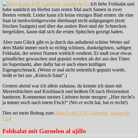
Ich liebe Feldsalat und
habe natürlich im Herbst zum ersten Mal auch Samen in zwei
Beeten verteilt. Leider kann ich keine einziges Blatt ernten: die eine
Saat ist merkwürdigerweise überhaupt nicht aufgegangen (trotz
frischen Saatguts) und über das andere Beet sind die Schnecken
hergefallen, kaum daß sich die ersten Spitzchen gezeigt hatten.
Aber zum Glück gibt es ja durch das anhaltend schöne Wetter auf
dem Markt immer noch so richtig schönen, dunkelgrünen, saftigen
Feldsalat, der seinen Namen wirklich verdient. Er muß zwar etwas
gründlicher gewaschen und geputzt werden als der aus den Tüten
im Supermarkt, aber dafür hat er auch einen kräftigen
Eigengeschmack. (Wenn er mal nicht ordentlich geputzt wurde,
heißt er bei uns „Knirsch-Salat“.)
Gestern abend war ich allein zuhause, da konnte ich dann mit
Meeresfrüchten und Knoblauch und heißem Öl nach Herzenslust
hantieren. Kommentar meines Liebsten heute morgen: „Hier riecht’s
ja immer noch nach totem Fisch!“ (Wo er recht hat, hat er recht!)
Dies sei mein Beitrag zum
Blog-Event XIX: Garnelen, Scampi &
Co.
:
Feldsalat mit Garnelen al ajillo