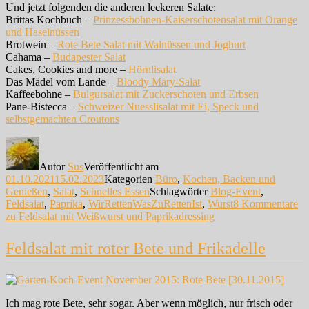
Und jetzt folgenden die anderen leckeren Salate:
Brittas Kochbuch –
Prinzessbohnen-Kaiserschotensalat mit Orange
und Haselnüssen
Brotwein –
Rote Bete Salat mit Walnüssen und Joghurt
Cahama –
Budapester Salat
Cakes, Cookies and more –
Hörnlisalat
Das Mädel vom Lande –
Bloody Mary-Salat
Kaffeebohne –
Bulgursalat mit Zuckerschoten und Erbsen
Pane-Bistecca –
Schweizer Nuesslisalat mit Ei, Speck und
selbstgemachten Croutons
Autor
Sus
Veröffentlicht am
01.10.2021
15.02.2023
Kategorien
Büro
,
Kochen, Backen und
Genießen
,
Salat
,
Schnelles Essen
Schlagwörter
Blog-Event
,
Feldsalat
,
Paprika
,
WirRettenWasZuRettenIst
,
Wurst
8 Kommentare
zu Feldsalat mit Weißwurst und Paprikadressing
Feldsalat mit roter Bete und Frikadelle
Ich mag rote Bete, sehr sogar. Aber wenn möglich, nur frisch oder