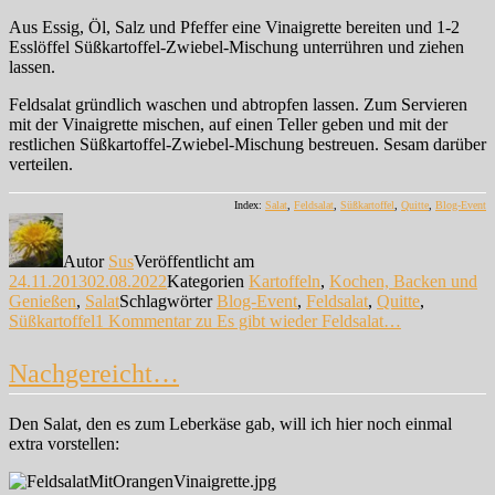
Aus Essig, Öl, Salz und Pfeffer eine Vinaigrette bereiten und 1-2
Esslöffel Süßkartoffel-Zwiebel-Mischung unterrühren und ziehen
lassen.
Feldsalat gründlich waschen und abtropfen lassen. Zum Servieren
mit der Vinaigrette mischen, auf einen Teller geben und mit der
restlichen Süßkartoffel-Zwiebel-Mischung bestreuen. Sesam darüber
verteilen.
Index:
Salat
,
Feldsalat
,
Süßkartoffel
,
Quitte
,
Blog-Event
Autor
Sus
Veröffentlicht am
24.11.2013
02.08.2022
Kategorien
Kartoffeln
,
Kochen, Backen und
Genießen
,
Salat
Schlagwörter
Blog-Event
,
Feldsalat
,
Quitte
,
Süßkartoffel
1 Kommentar
zu Es gibt wieder Feldsalat…
Nachgereicht…
Den Salat, den es zum Leberkäse gab, will ich hier noch einmal
extra vorstellen: