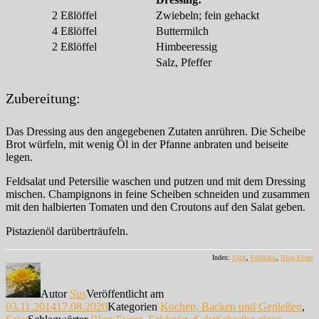
2
Eßlöffel
Zwiebeln; fein gehackt
4
Eßlöffel
Buttermilch
2
Eßlöffel
Himbeeressig
Salz, Pfeffer
Zubereitung:
Das Dressing aus den angegebenen Zutaten anrühren. Die Scheibe
Brot würfeln, mit wenig Öl in der Pfanne anbraten und beiseite
legen.
Feldsalat und Petersilie waschen und putzen und mit dem Dressing
mischen. Champignons in feine Scheiben schneiden und zusammen
mit den halbierten Tomaten und den Croutons auf den Salat geben.
Pistazienöl darüberträufeln.
Index:
Salat
,
Feldsalat
,
Blog-Event
Autor
Sus
Veröffentlicht am
03.11.2014
17.08.2020
Kategorien
Kochen, Backen und Genießen
,