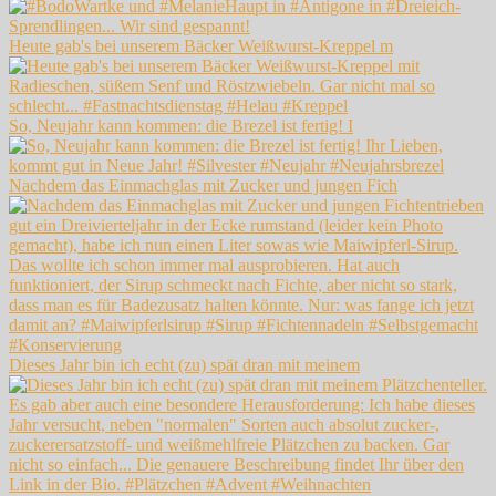
Heute gab's bei unserem Bäcker Weißwurst-Kreppel m
So, Neujahr kann kommen: die Brezel ist fertig! I
Nachdem das Einmachglas mit Zucker und jungen Fich
Dieses Jahr bin ich echt (zu) spät dran mit meinem