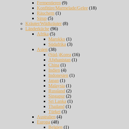
Fermentieren
(9)
Konfitüre/Marmelade/Gelee
(18)
Räuchern
(1)
Sirup
(5)
Kräuter/Wildkräuter
(8)
Länderküche
(96)
Afrika
(5)
Marokko
(1)
Südafrika
(3)
Asien
(38)
(Süd-)Korea
(16)
Afghanistan
(1)
China
(1)
Indien
(4)
Indonesien
(1)
Japan
(1)
Malaysia
(1)
Russland
(2)
Singapur
(2)
Sri Lanka
(1)
Thailand
(1)
Türkei
(3)
Australien
(4)
Europa
(48)
Belgien
(1)