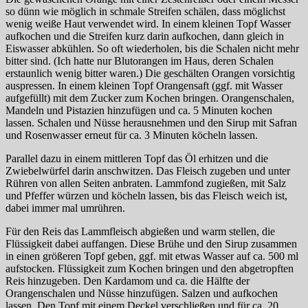
so dünn wie möglich in schmale Streifen schälen, dass möglichst
wenig weiße Haut verwendet wird. In einem kleinen Topf Wasser
aufkochen und die Streifen kurz darin aufkochen, dann gleich in
Eiswasser abkühlen. So oft wiederholen, bis die Schalen nicht mehr
bitter sind. (Ich hatte nur Blutorangen im Haus, deren Schalen
erstaunlich wenig bitter waren.) Die geschälten Orangen vorsichtig
auspressen. In einem kleinen Topf Orangensaft (ggf. mit Wasser
aufgefüllt) mit dem Zucker zum Kochen bringen. Orangenschalen,
Mandeln und Pistazien hinzufügen und ca. 5 Minuten kochen
lassen. Schalen und Nüsse herausnehmen und den Sirup mit Safran
und Rosenwasser erneut für ca. 3 Minuten köcheln lassen.
Parallel dazu in einem mittleren Topf das Öl erhitzen und die
Zwiebelwürfel darin anschwitzen. Das Fleisch zugeben und unter
Rühren von allen Seiten anbraten. Lammfond zugießen, mit Salz
und Pfeffer würzen und köcheln lassen, bis das Fleisch weich ist,
dabei immer mal umrühren.
Für den Reis das Lammfleisch abgießen und warm stellen, die
Flüssigkeit dabei auffangen. Diese Brühe und den Sirup zusammen
in einen größeren Topf geben, ggf. mit etwas Wasser auf ca. 500 ml
aufstocken. Flüssigkeit zum Kochen bringen und den abgetropften
Reis hinzugeben. Den Kardamom und ca. die Hälfte der
Orangenschalen und Nüsse hinzufügen. Salzen und aufkochen
lassen. Den Topf mit einem Deckel verschließen und für ca. 20