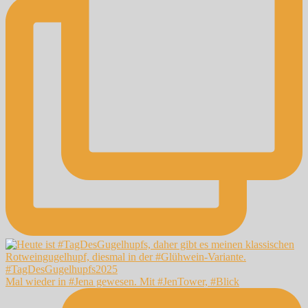
Mal wieder in #Jena gewesen. Mit #JenTower, #Blick