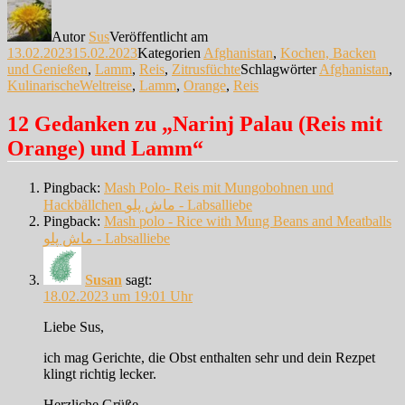
Autor
Sus
Veröffentlicht am
13.02.2023
15.02.2023
Kategorien
Afghanistan
,
Kochen, Backen
und Genießen
,
Lamm
,
Reis
,
Zitrusfüchte
Schlagwörter
Afghanistan
,
KulinarischeWeltreise
,
Lamm
,
Orange
,
Reis
12 Gedanken zu „Narinj Palau (Reis mit
Orange) und Lamm“
Pingback:
Mash Polo- Reis mit Mungobohnen und
Hackbällchen ماش پلو - Labsalliebe
Pingback:
Mash polo - Rice with Mung Beans and Meatballs
ماش پلو - Labsalliebe
Susan
sagt:
18.02.2023 um 19:01 Uhr
Liebe Sus,
ich mag Gerichte, die Obst enthalten sehr und dein Rezpet
klingt richtig lecker.
Herzliche Grüße