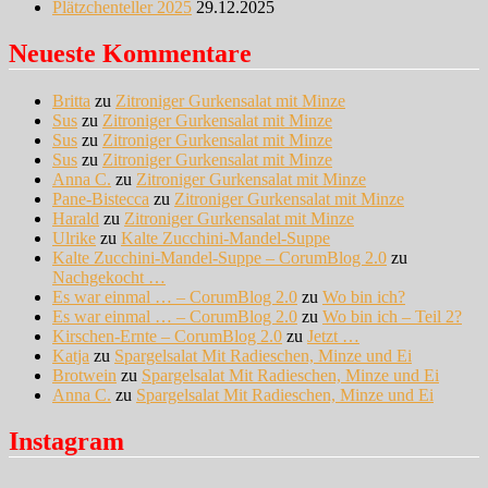
Plätzchenteller 2025
29.12.2025
Neueste Kommentare
Britta
zu
Zitroniger Gurkensalat mit Minze
Sus
zu
Zitroniger Gurkensalat mit Minze
Sus
zu
Zitroniger Gurkensalat mit Minze
Sus
zu
Zitroniger Gurkensalat mit Minze
Anna C.
zu
Zitroniger Gurkensalat mit Minze
Pane-Bistecca
zu
Zitroniger Gurkensalat mit Minze
Harald
zu
Zitroniger Gurkensalat mit Minze
Ulrike
zu
Kalte Zucchini-Mandel-Suppe
Kalte Zucchini-Mandel-Suppe – CorumBlog 2.0
zu
Nachgekocht …
Es war einmal … – CorumBlog 2.0
zu
Wo bin ich?
Es war einmal … – CorumBlog 2.0
zu
Wo bin ich – Teil 2?
Kirschen-Ernte – CorumBlog 2.0
zu
Jetzt …
Katja
zu
Spargelsalat Mit Radieschen, Minze und Ei
Brotwein
zu
Spargelsalat Mit Radieschen, Minze und Ei
Anna C.
zu
Spargelsalat Mit Radieschen, Minze und Ei
Instagram