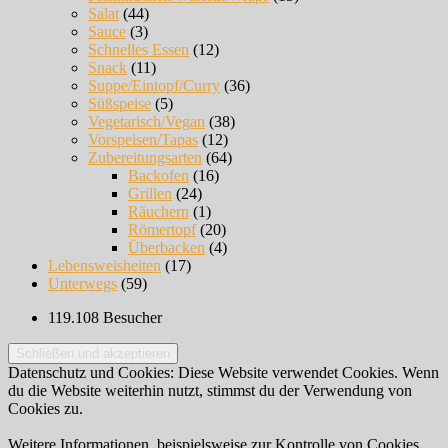
Salat
(44)
Sauce
(3)
Schnelles Essen
(12)
Snack
(11)
Suppe/Eintopf/Curry
(36)
Süßspeise
(5)
Vegetarisch/Vegan
(38)
Vorspeisen/Tapas
(12)
Zubereitungsarten
(64)
Backofen
(16)
Grillen
(24)
Räuchern
(1)
Römertopf
(20)
Überbacken
(4)
Lebensweisheiten
(17)
Unterwegs
(59)
119.108 Besucher
Datenschutz und Cookies: Diese Website verwendet Cookies. Wenn
du die Website weiterhin nutzt, stimmst du der Verwendung von
Cookies zu.
Weitere Informationen, beispielsweise zur Kontrolle von Cookies,