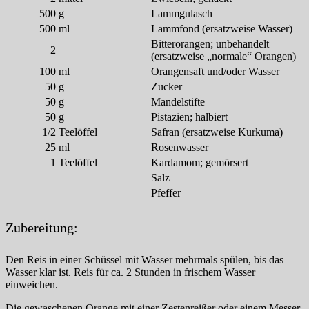
500
g
Lammgulasch
500
ml
Lammfond (ersatzweise Wasser)
Bitterorangen; unbehandelt
2
(ersatzweise „normale“ Orangen)
100
ml
Orangensaft und/oder Wasser
50
g
Zucker
50
g
Mandelstifte
50
g
Pistazien; halbiert
1/2
Teelöffel
Safran (ersatzweise Kurkuma)
25
ml
Rosenwasser
1
Teelöffel
Kardamom; gemörsert
Salz
Pfeffer
Zubereitung:
Den Reis in einer Schüssel mit Wasser mehrmals spülen, bis das
Wasser klar ist. Reis für ca. 2 Stunden in frischem Wasser
einweichen.
Die gewaschenen Orange mit einer Zestenreißer oder einem Messer