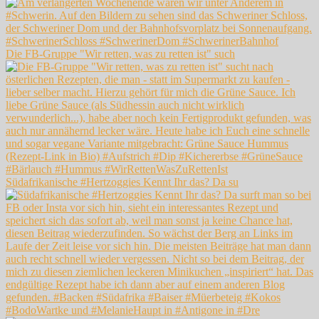
Die FB-Gruppe "Wir retten, was zu retten ist" such
Südafrikanische #Hertzoggies Kennt Ihr das? Da su
#BodoWartke und #MelanieHaupt in #Antigone in #Dre