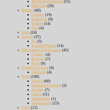
Muffin/Kleingebäck
(51)
Plätzchen
(59)
Beilage
(60)
Gemüse
(19)
Kartoffeln
(9)
Nudeln
(14)
Reis
(4)
Büro
(24)
Dessert
(37)
Eis
(5)
Konfekt/Praline
(14)
Dip/Aufstrich/Würzsauce
(45)
Chutney
(4)
Ketchup
(7)
Pesto
(9)
Essig/Öl/Gewürz
(9)
Marinade
(4)
Feste
(100)
Advent
(60)
Fastnacht/Fasching
(2)
Neujahr
(7)
Ostern
(11)
Valentinstag
(1)
Weihnachten
(23)
Fisch
(12)