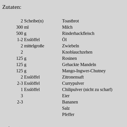
Zutaten:
2
Scheibe(n)
Toastbrot
300
ml
Milch
500
g
Rinderhackfleisch
1-2
Esslöffel
Öl
2
mittelgroße
Zwiebeln
2
Knoblauchzehen
125
g
Rosinen
125
g
Gehackte Mandeln
125
g
Mango-Ingwer-Chutney
2
Esslöffel
Zitronensaft
2-3
Esslöffel
Currypulver
1
Esslöffel
Chilipulver (nicht zu scharf)
3
Eier
2-3
Bananen
Salz
Pfeffer