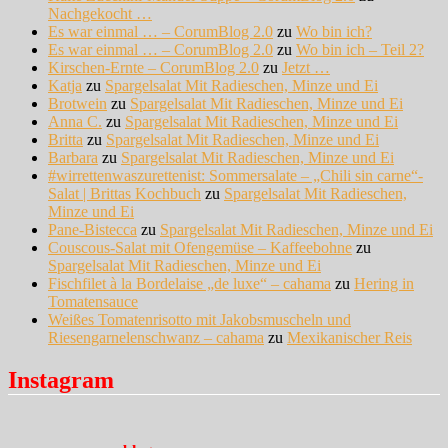
Nachgekocht …
Es war einmal … – CorumBlog 2.0
zu
Wo bin ich?
Es war einmal … – CorumBlog 2.0
zu
Wo bin ich – Teil 2?
Kirschen-Ernte – CorumBlog 2.0
zu
Jetzt …
Katja
zu
Spargelsalat Mit Radieschen, Minze und Ei
Brotwein
zu
Spargelsalat Mit Radieschen, Minze und Ei
Anna C.
zu
Spargelsalat Mit Radieschen, Minze und Ei
Britta
zu
Spargelsalat Mit Radieschen, Minze und Ei
Barbara
zu
Spargelsalat Mit Radieschen, Minze und Ei
#wirrettenwaszurettenist: Sommersalate – „Chili sin carne“-
Salat | Brittas Kochbuch
zu
Spargelsalat Mit Radieschen,
Minze und Ei
Pane-Bistecca
zu
Spargelsalat Mit Radieschen, Minze und Ei
Couscous-Salat mit Ofengemüse – Kaffeebohne
zu
Spargelsalat Mit Radieschen, Minze und Ei
Fischfilet à la Bordelaise „de luxe“ – cahama
zu
Hering in
Tomatensauce
Weißes Tomatenrisotto mit Jakobsmuscheln und
Riesengarnelenschwanz – cahama
zu
Mexikanischer Reis
Instagram