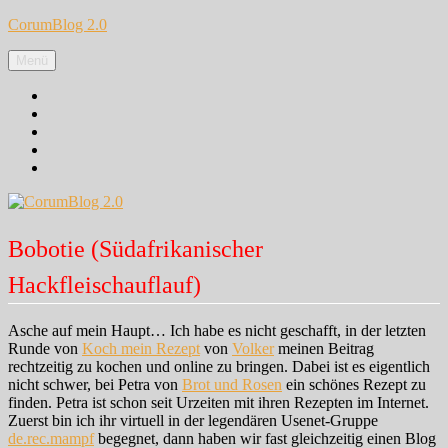
Zum
CorumBlog 2.0
Inhalt
springen
Menü
Facebook
Instagram
Pinterest
Google+
Twitter
Bobotie (Südafrikanischer
Hackfleischauflauf)
Asche auf mein Haupt… Ich habe es nicht geschafft, in der letzten
Runde von
Koch mein Rezept
von
Volker
meinen Beitrag
rechtzeitig zu kochen und online zu bringen. Dabei ist es eigentlich
nicht schwer, bei Petra von
Brot und Rosen
ein schönes Rezept zu
finden. Petra ist schon seit Urzeiten mit ihren Rezepten im Internet.
Zuerst bin ich ihr virtuell in der legendären Usenet-Gruppe
de.rec.mampf
begegnet, dann haben wir fast gleichzeitig einen Blog