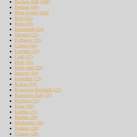
Backen-Süß
(168)
Beilage
(44)
Blog-Event
(264)
Brot
(32)
Büro
(35)
Darmstadt
(24)
Dessert
(22)
Erdbeere
(25)
Garten
(44)
Getränk
(29)
Grill
(37)
Hefe
(25)
Hefe-Süß
(29)
Ingwer
(19)
Kartoffel
(23)
Kokos
(18)
Konserve-Herzhaft
(22)
Konserve-Süß
(26)
Kuchen
(55)
Käse
(20)
Kürbis
(21)
Muffin
(28)
Mürbeteig
(20)
Nudeln
(20)
Orange
(28)