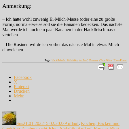
Anmerkung:
– Ich hatte wohl zuwenig Ei-Milch-Masse (oder eine zu große
Form); normalerweise soll sie die Bananen bedecken. Das nächste
Mal werde ich auch ein paar Bananen in der Hackfleischmasse
verteilen.
– Die Rosinen würde ich vorher das nächste Mal in etwas Milch
einweichen.
Tags:
Hackfleisch
,
Südafrika
,
Auflauf
,
Banane
,
Ohne Käse
,
Blog-Event
Facebook
X
Pinterest
Drucken
Mehr
Autor
Veröffentlicht
Kategorien
am
Sus
21.01.2022
15.02.2023
Auflauf
,
Kochen, Backen und
Schlagwörter
Genießen
,
Nachgemacht-Blog
,
Südafrika
Auflauf
,
Banane
,
Blog-