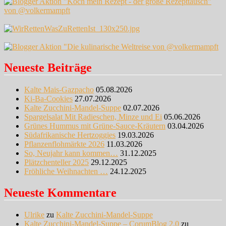
Neueste Beiträge
Kalte Mais-Gazpacho
05.08.2026
Ki-Ba-Cookies
27.07.2026
Kalte Zucchini-Mandel-Suppe
02.07.2026
Spargelsalat Mit Radieschen, Minze und Ei
05.06.2026
Grünes Hummus mit Grüne-Sauce-Kräutern
03.04.2026
Südafrikanische Hertzoggies
19.03.2026
Pflanzenflohmärkte 2026
11.03.2026
So, Neujahr kann kommen…
31.12.2025
Plätzchenteller 2025
29.12.2025
Fröhliche Weihnachten …
24.12.2025
Neueste Kommentare
Ulrike
zu
Kalte Zucchini-Mandel-Suppe
Kalte Zucchini-Mandel-Suppe – CorumBlog 2.0
zu