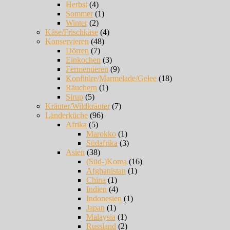
Herbst
(4)
Sommer
(1)
Winter
(2)
Käse/Frischkäse
(4)
Konservieren
(48)
Dörren
(7)
Einkochen
(3)
Fermentieren
(9)
Konfitüre/Marmelade/Gelee
(18)
Räuchern
(1)
Sirup
(5)
Kräuter/Wildkräuter
(7)
Länderküche
(96)
Afrika
(5)
Marokko
(1)
Südafrika
(3)
Asien
(38)
(Süd-)Korea
(16)
Afghanistan
(1)
China
(1)
Indien
(4)
Indonesien
(1)
Japan
(1)
Malaysia
(1)
Russland
(2)