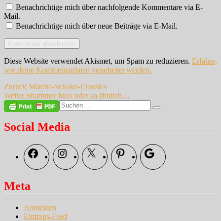
Benachrichtige mich über nachfolgende Kommentare via E-
Mail.
Benachrichtige mich über neue Beiträge via E-Mail.
Diese Website verwendet Akismet, um Spam zu reduzieren.
Erfahre,
wie deine Kommentardaten verarbeitet werden.
Beitragsnavigation
Vorheriger
Zurück
Matcha-Schoko-Crossies
Nächster
Beitrag:
Weiter
Strammer Max oder so ähnlich…
Beitrag:
Suche
Suchen
nach:
Social Media
Facebook
Instagram
X
Pinterest
Google
Meta
Anmelden
Eintrags-Feed