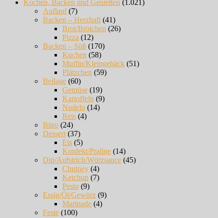
Kochen, Backen und Genießen
(1.021)
Auflauf
(7)
Backen – Herzhaft
(41)
Brot/Brötchen
(26)
Pizza
(12)
Backen – Süß
(170)
Kuchen
(58)
Muffin/Kleingebäck
(51)
Plätzchen
(59)
Beilage
(60)
Gemüse
(19)
Kartoffeln
(9)
Nudeln
(14)
Reis
(4)
Büro
(24)
Dessert
(37)
Eis
(5)
Konfekt/Praline
(14)
Dip/Aufstrich/Würzsauce
(45)
Chutney
(4)
Ketchup
(7)
Pesto
(9)
Essig/Öl/Gewürz
(9)
Marinade
(4)
Feste
(100)