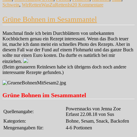
zu
Schwein
,
WirRettenWasZuRettenIst
20 Kommentare
Schnitzel
mit
Grüne Bohnen im Sesammantel
Kartoffelsalat
Manchmal finde ich beim Durchblättern von unbekannten
Kochbüchern genau ein Rezept interessant. Wenn das Buch teuer
ist, mache ich dann meist ein schnelles Photo des Rezepts. Aber in
diesem Fall war der Fund auf einem Flohmarkt und das ganze Buch
sollte nur einen Euro kosten. Da durfte es natürlich bei mir
einziehen.
(Beim genaueren Reinlesen habe ich übrigens doch noch andere
interessante Rezepte gefunden.)
Grüne Bohnen im Sesammantel
Powersnacks von Jenna Zoe
Quellenangabe:
Erfasst 22.08.18 von Sus
Kategorien:
Bohne, Sesam, Snack, Backofen
Mengenangaben für:
4-6 Portionen