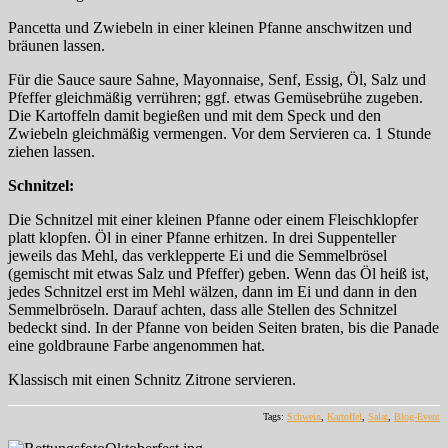
Pancetta und Zwiebeln in einer kleinen Pfanne anschwitzen und
bräunen lassen.
Für die Sauce saure Sahne, Mayonnaise, Senf, Essig, Öl, Salz und
Pfeffer gleichmäßig verrühren; ggf. etwas Gemüsebrühe zugeben.
Die Kartoffeln damit begießen und mit dem Speck und den
Zwiebeln gleichmäßig vermengen. Vor dem Servieren ca. 1 Stunde
ziehen lassen.
Schnitzel:
Die Schnitzel mit einer kleinen Pfanne oder einem Fleischklopfer
platt klopfen. Öl in einer Pfanne erhitzen. In drei Suppenteller
jeweils das Mehl, das verklepperte Ei und die Semmelbrösel
(gemischt mit etwas Salz und Pfeffer) geben. Wenn das Öl heiß ist,
jedes Schnitzel erst im Mehl wälzen, dann im Ei und dann in den
Semmelbröseln. Darauf achten, dass alle Stellen des Schnitzel
bedeckt sind. In der Pfanne von beiden Seiten braten, bis die Panade
eine goldbraune Farbe angenommen hat.
Klassisch mit einen Schnitz Zitrone servieren.
Tags:
Schwein
,
Kartoffel
,
Salat
,
Blog-Event