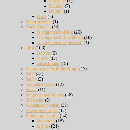
Slowakei
(1)
Spanien
(7)
Ungarn
(1)
USA
(1)
Meeresfrüchte
(1)
Nachgemacht
(34)
Nachgemacht-Blog
(20)
Nachgemacht-Kochbuch
(10)
Nachgemacht-Zeitschrift
(3)
Obst
(103)
Beeren
(6)
Nüsse
(13)
Zitrusfüchte
(15)
Pfannkuchen/Waffeln/Wraps
(15)
Salat
(44)
Sauce
(3)
Schnelles Essen
(12)
Snack
(11)
Suppe/Eintopf/Curry
(36)
Süßspeise
(5)
Vegetarisch/Vegan
(38)
Vorspeisen/Tapas
(12)
Zubereitungsarten
(64)
Backofen
(16)
Grillen
(24)