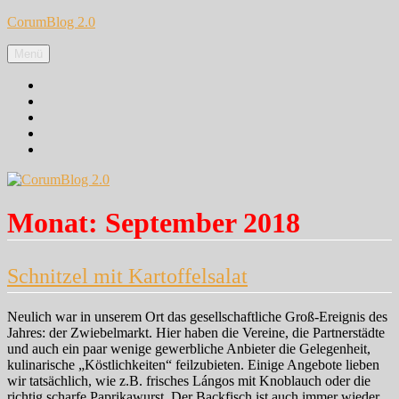
Zum
CorumBlog 2.0
Inhalt
springen
Menü
Facebook
Instagram
Pinterest
Google+
Twitter
Monat:
September 2018
Schnitzel mit Kartoffelsalat
Neulich war in unserem Ort das gesellschaftliche Groß-Ereignis des
Jahres: der Zwiebelmarkt. Hier haben die Vereine, die Partnerstädte
und auch ein paar wenige gewerbliche Anbieter die Gelegenheit,
kulinarische „Köstlichkeiten“ feilzubieten. Einige Angebote lieben
wir tatsächlich, wie z.B. frisches Lángos mit Knoblauch oder die
richtig scharfe Paprikawurst. Der Backfisch ist auch immer wieder