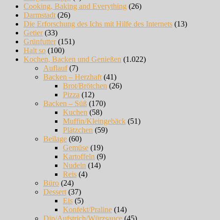
Cooking, Baking and Everything
(26)
Darmstadt
(26)
Die Erforschung des Ichs mit Hilfe des Internets
(13)
Getier
(33)
Grünfutter
(151)
Halt so
(100)
Kochen, Backen und Genießen
(1.022)
Auflauf
(7)
Backen – Herzhaft
(41)
Brot/Brötchen
(26)
Pizza
(12)
Backen – Süß
(170)
Kuchen
(58)
Muffin/Kleingebäck
(51)
Plätzchen
(59)
Beilage
(60)
Gemüse
(19)
Kartoffeln
(9)
Nudeln
(14)
Reis
(4)
Büro
(24)
Dessert
(37)
Eis
(5)
Konfekt/Praline
(14)
Dip/Aufstrich/Würzsauce
(45)