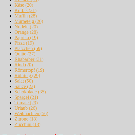
Käse
(20)
Kürbis
(21)
Muffin
(28)
Mürbeteig
(20)
Nudeln
(20)
Orange
(28)
Paprika
(19)
Pizza
(19)
Plätzchen
(59)
Quitte
(27)
Rhabarber
(31)
Rind
(20)
Römertopf
(19)
Rührteig
(29)
Salat
(50)
Sauce
(23)
Schokolade
(35)
Spargel
(21)
Tomate
(29)
Urlaub
(26)
Weihnachten
(56)
Zitrone
(18)
Zucchini
(18)