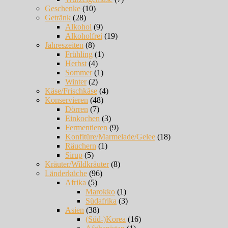
Geschenke
(10)
Getränk
(28)
Alkohol
(9)
Alkoholfrei
(19)
Jahreszeiten
(8)
Frühling
(1)
Herbst
(4)
Sommer
(1)
Winter
(2)
Käse/Frischkäse
(4)
Konservieren
(48)
Dörren
(7)
Einkochen
(3)
Fermentieren
(9)
Konfitüre/Marmelade/Gelee
(18)
Räuchern
(1)
Sirup
(5)
Kräuter/Wildkräuter
(8)
Länderküche
(96)
Afrika
(5)
Marokko
(1)
Südafrika
(3)
Asien
(38)
(Süd-)Korea
(16)