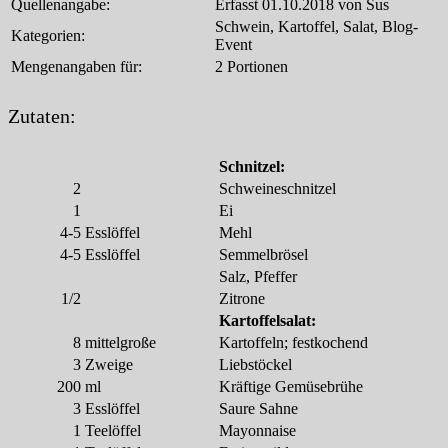
Quellenangabe:
Erfasst 01.10.2018 von Sus
Schwein, Kartoffel, Salat, Blog-
Kategorien:
Event
Mengenangaben für:
2 Portionen
Zutaten:
Schnitzel:
2
Schweineschnitzel
1
Ei
4-5
Esslöffel
Mehl
4-5
Esslöffel
Semmelbrösel
Salz, Pfeffer
1/2
Zitrone
Kartoffelsalat:
8
mittelgroße
Kartoffeln; festkochend
3
Zweige
Liebstöckel
200
ml
Kräftige Gemüsebrühe
3
Esslöffel
Saure Sahne
1
Teelöffel
Mayonnaise