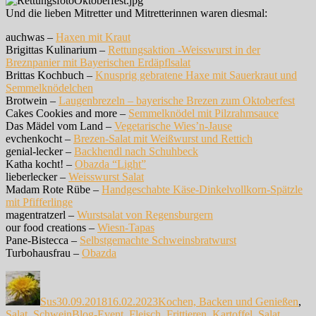
Und die lieben Mitretter und Mitretterinnen waren diesmal:
auchwas –
Haxen mit Kraut
Brigittas Kulinarium –
Rettungsaktion -Weisswurst in der
Breznpanier mit Bayerischen Erdäpflsalat
Brittas Kochbuch –
Knusprig gebratene Haxe mit Sauerkraut und
Semmelknödelchen
Brotwein –
Laugenbrezeln – bayerische Brezen zum Oktoberfest
Cakes Cookies and more –
Semmelknödel mit Pilzrahmsauce
Das Mädel vom Land –
Vegetarische Wies’n-Jause
evchenkocht –
Brezen-Salat mit Weißwurst und Rettich
genial-lecker –
Backhendl nach Schuhbeck
Katha kocht! –
Obazda “Light”
lieberlecker –
Weisswurst Salat
Madam Rote Rübe –
Handgeschabte Käse-Dinkelvollkorn-Spätzle
mit Pfifferlinge
magentratzerl –
Wurstsalat von Regensburgern
our food creations –
Wiesn-Tapas
Pane-Bistecca –
Selbstgemachte Schweinsbratwurst
Turbohausfrau –
Obazda
Autor
Veröffentlicht
Kategorien
am
Sus
30.09.2018
16.02.2023
Kochen, Backen und Genießen
,
Schlagwörter
Salat
,
Schwein
Blog-Event
,
Fleisch
,
Frittieren
,
Kartoffel
,
Salat
,