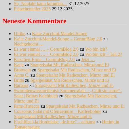
So, Neujahr kann kommen…
31.12.2025
Plätzchenteller 2025
29.12.2025
Neueste Kommentare
Ulrike
zu
Kalte Zucchini-Mandel-Suppe
Kalte Zucchini-Mandel-Suppe – CorumBlog 2.0
zu
Nachgekocht …
Es war einmal … – CorumBlog 2.0
zu
Wo bin ich?
Es war einmal … – CorumBlog 2.0
zu
Wo bin ich – Teil 2?
Kirschen-Ernte – CorumBlog 2.0
zu
Jetzt …
Katja
zu
Spargelsalat Mit Radieschen, Minze und Ei
Brotwein
zu
Spargelsalat Mit Radieschen, Minze und Ei
Anna C.
zu
Spargelsalat Mit Radieschen, Minze und Ei
Britta
zu
Spargelsalat Mit Radieschen, Minze und Ei
Barbara
zu
Spargelsalat Mit Radieschen, Minze und Ei
#wirrettenwaszurettenist: Sommersalate – „Chili sin carne“-
Salat | Brittas Kochbuch
zu
Spargelsalat Mit Radieschen,
Minze und Ei
Pane-Bistecca
zu
Spargelsalat Mit Radieschen, Minze und Ei
Couscous-Salat mit Ofengemüse – Kaffeebohne
zu
Spargelsalat Mit Radieschen, Minze und Ei
Fischfilet à la Bordelaise „de luxe“ – cahama
zu
Hering in
Tomatensauce