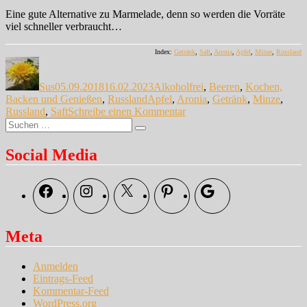
Eine gute Alternative zu Marmelade, denn so werden die Vorräte
viel schneller verbraucht…
Index:
Getränk
,
Saft
,
Aronia
,
Apfel
,
Minze
,
Russland
Autor
Veröffentlicht
Kategorien
am
Sus
05.09.2018
16.02.2023
Alkoholfrei
,
Beeren
,
Kochen,
Schlagwörter
Backen und Genießen
,
Russland
Apfel
,
Aronia
,
Getränk
,
Minze
,
zu
Russland
,
Saft
Schreibe einen Kommentar
Suche
Mors
Suchen
nach:
Reloaded
Social Media
Facebook
Instagram
X
Pinterest
Google
Meta
Anmelden
Eintrags-Feed
Kommentar-Feed
WordPress.org