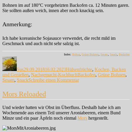
Bohnen im auf 180°C vorgeheizten Backofen ca. 12 Minuten garen.
Sie sollten außen weich, innen aber noch knackig sein.
Anmerkung:
Ich habe koreanische Sojasauce verwendet, die recht mild im
Geschmack und auch nicht sehr salzig ist.
Index:
Bohne
,
Grüne Bohnen
,
Sesam
,
Snack
,
Backofen
Autor
Veröffentlicht
Kategorien
am
Sus
29.09.2018
16.02.2023
Hülsenfrüchte
,
Kochen, Backen
Schlagwörter
und Genießen
,
Nachgemacht-Kochbuch
Backofen
,
Grüne Bohnen
,
zu
Sesam
,
Snack
Schreibe einen Kommentar
Grüne
Bohnen
Mors Reloaded
im
Sesammantel
Und wieder hatten wir Obst im Überfluss. Deshalb habe ich am
Wochenende aus einem Teil unserer Aroniabeeren, einem Bund
Minze und ein paar Äpfeln noch einmal
Mors
hergestellt.