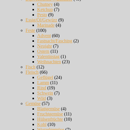
Chutney
(4)
Ketchup
(7)
Pesto
(9)
Essig/Öl/Gewürz
(9)
Marinade
(4)
Feste
(100)
Advent
(60)
Fastnacht/Fasching
(2)
Neujahr
(7)
Ostern
(11)
Valentinstag
(1)
Weihnachten
(23)
Fisch
(12)
Fleisch
(66)
Geflügel
(24)
Lamm
(11)
Rind
(19)
Schwein
(7)
Wild
(3)
Gemüse
(57)
Blattgemüse
(4)
Fruchtgemüse
(11)
Hülsenfrüchte
(10)
Kohl
(10)
Wurzelgemüse
(7)